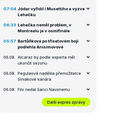
07:04
Jódar vyřídil i Musettiho a vyzve
Lehečku
06:33
Lehečka neměl problém, v
Montrealu je v osmifinále
05:57
Bartůňková po třísetovém boji
podlehla Anisimovové
06.08.
Alcaraz by podle experta měl
ukončit sezonu
06.08.
Pegulaová nadělila přemožitelce
Siniakové kanára
06.08.
Fils nedal šanci Navonemu
Další expres zprávy