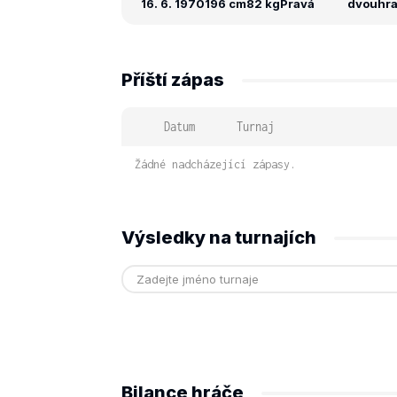
16. 6. 1970
196 cm
82 kg
Pravá
dvouhra:
Příští zápas
Datum
Turnaj
Žádné nadcházející zápasy.
Výsledky na turnajích
Bilance hráče