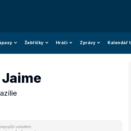
ápasy
Žebříčky
Hráči
Zprávy
Kalendář t
 Jaime
azílie
nejvyšší umístění: