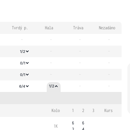
Tvrdý p.
Hala
Tráva
Nezadáno
-
-
-
-
-
-
-
1/2
-
-
-
0/1
-
-
-
0/1
-
-
1/2
6/4
Kolo
1
2
3
Kurs
6
6
1K
2
4