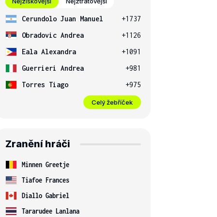
Nejziskovější
Nejztrátovější
Cerundolo Juan Manuel
+1737
Obradovic Andrea
+1126
Eala Alexandra
+1091
Guerrieri Andrea
+981
Torres Tiago
+975
Celý žebříček
Zranění hráči
Minnen Greetje
Tiafoe Frances
Diallo Gabriel
Tararudee Lanlana