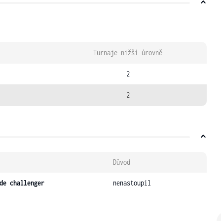
Turnaje nižší úrovně
2
2
Důvod
de challenger
nenastoupil