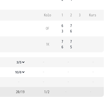
Kolo
1
2
3
Kurs
6
7
OF
3
6
7
7
1K
6
5
-
-
-
3/5
-
-
-
10/6
-
-
-
-
20/19
1/2
-
-