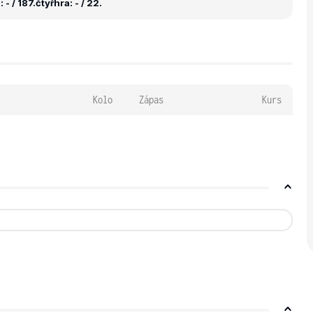
 - / 187.
čtyřhra: - / 22.
Kolo
Zápas
Kurs