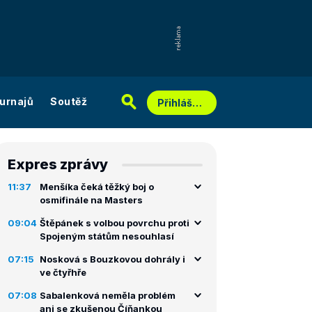
urnajů
Soutěž
Přihlášení
Expres zprávy
11:37
Menšíka čeká těžký boj o
osmifinále na Masters
09:04
Štěpánek s volbou povrchu proti
Spojeným státům nesouhlasí
07:15
Nosková s Bouzkovou dohrály i
ve čtyřhře
07:08
Sabalenková neměla problém
ani se zkušenou Číňankou