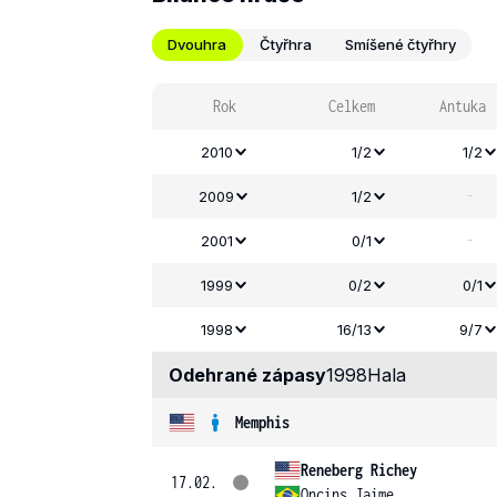
Dvouhra
Čtyřhra
Smíšené čtyřhry
Rok
Celkem
Antuka
2010
1/2
1/2
-
2009
1/2
-
2001
0/1
1999
0/2
0/1
1998
16/13
9/7
Odehrané zápasy
1998
Hala
Memphis
Reneberg Richey
17.02.
Oncins Jaime