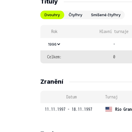
Tituly
Dvouhry
Čtyřhry
Smíšené čtyřhry
Rok
Hlavní turnaje
-
1996
Celkem:
0
Zranění
Datum
Turnaj
11.11.1997 - 18.11.1997
Rio Gran