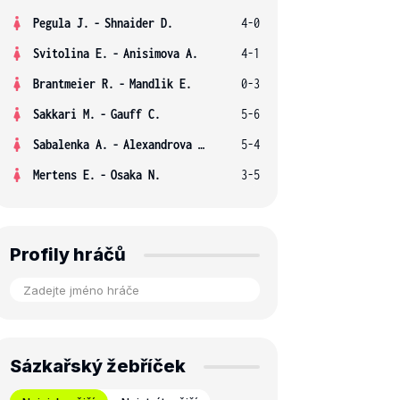
Pegula J.
-
Shnaider D.
4-0
Svitolina E.
-
Anisimova A.
4-1
Brantmeier R.
-
Mandlik E.
0-3
Sakkari M.
-
Gauff C.
5-6
Sabalenka A.
-
Alexandrova E.
5-4
Mertens E.
-
Osaka N.
3-5
Profily hráčů
Sázkařský žebříček