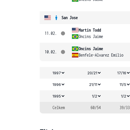
San Jose
Martin Todd
11.02.
Oncins Jaime
Oncins Jaime
10.02.
Benfele-Alvarez Emilio
1997
20/21
17/16
1996
21/11
11/5
1995
1/2
1/2
Celkem
60/54
39/33