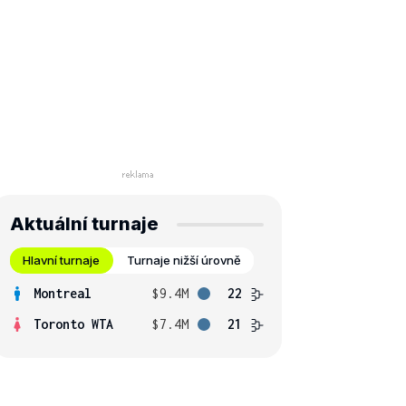
Aktuální turnaje
Hlavní turnaje
Turnaje nižší úrovně
Montreal
$9.4M
22
Toronto WTA
$7.4M
21