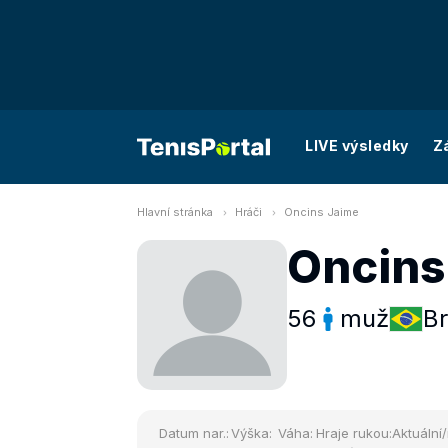
LIVE výsledky
Z
Hlavní stránka
Hráči
Oncins Jaime
Oncins
56
muž
Br
Datum nar.:
Výška:
Váha:
Hraje rukou:
Aktuální/