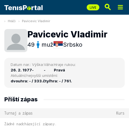
Hráči
Pavicevic Vladimir
Pavicevic Vladimir
49
muž
Srbsko
Datum nar.:
Výška:
Váha:
Hraje rukou:
26. 2. 1977
-
-
Pravá
Aktuální/nejvyšší umístění:
dvouhra: - / 333.
čtyřhra: - / 761.
Příští zápas
Turnaj a zápas
Kurs
Žádné nadcházející zápasy.