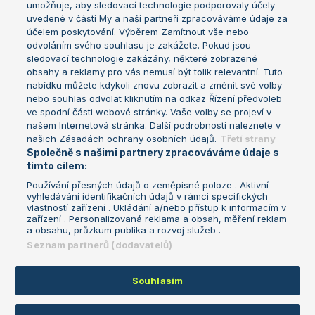
umožňuje, aby sledovací technologie podporovaly účely
Sázkařský žebříček
Wimbledon
uvedené v části My a naši partneři zpracováváme údaje za
US Open
účelem poskytování. Výběrem Zamítnout vše nebo
odvoláním svého souhlasu je zakážete. Pokud jsou
Turnaj mistrů
sledovací technologie zakázány, některé zobrazené
Turnaj mistryň
obsahy a reklamy pro vás nemusí být tolik relevantní. Tuto
Aktualní trendy
nabídku můžete kdykoli znovu zobrazit a změnit své volby
nebo souhlas odvolat kliknutím na odkaz Řízení předvoleb
ve spodní části webové stránky. Vaše volby se projeví v
Fotbalové přestupy
našem Internetová stránka. Další podrobnosti naleznete v
Livesport Daily
našich Zásadách ochrany osobních údajů.
Třetí strany
Společně s našimi partnery zpracováváme údaje s
LS Prague Open
tímto cílem:
Používání přesných údajů o zeměpisné poloze . Aktivní
vyhledávání identifikačních údajů v rámci specifických
vlastností zařízení . Ukládání a/nebo přístup k informacím v
Podmínky užití
Nastavení soukromí
zařízení . Personalizovaná reklama a obsah, měření reklam
GDPR a žurnalistika
Reklama
a obsahu, průzkum publika a rozvoj služeb .
Informace o zpracování osobních
Kontakt
Seznam partnerů (dodavatelů)
údajů
Tiráž
Souhlasím
Copyright © 2008-2026 TenisPortal.cz. Využíváme zpravodajství ČTK.