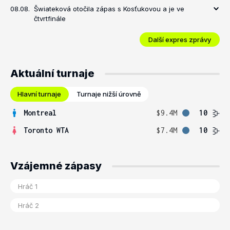
08.08.
Šwiateková otočila zápas s Kosťukovou a je ve
čtvrtfinále
Další expres zprávy
Aktuální turnaje
Hlavní turnaje
Turnaje nižší úrovně
Montreal
$9.4M
10
Toronto WTA
$7.4M
10
Vzájemné zápasy