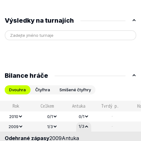
Výsledky na turnajích
Bilance hráče
Dvouhra
Čtyřhra
Smíšené čtyřhry
Rok
Celkem
Antuka
Tvrdý p.
H
-
2010
0/1
0/1
-
1/3
2009
1/3
Odehrané zápasy
2009
Antuka