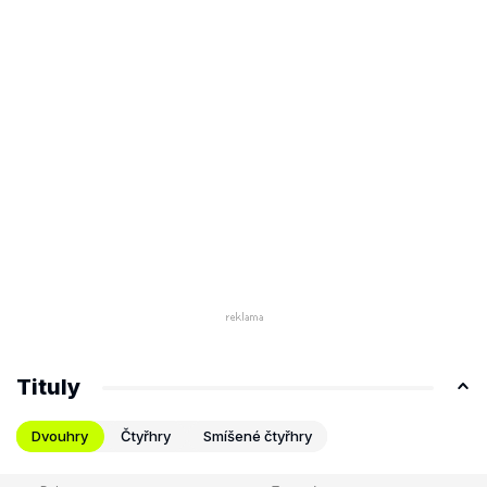
Tituly
Dvouhry
Čtyřhry
Smíšené čtyřhry