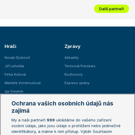
Další partneři
Hráči
Zprávy
Novak Djokovič
Aktuality
Jiří Lehečka
Tenisová Previews
Petra Kvitová
Rozhovory
Markéta Vondroušová
Express zprávy
Iga Swiatek
Marie Bouzková
Ochrana vašich osobních údajů nás
Žebříčky
Kalendář turnajů
zajímá
My a naši partneři
999
ukládáme do vašeho zařízení
Žebříček ATP (muži)
Australian Open
osobní údaje, jako jsou údaje o prohlížení nebo jedinečné
Žebříček WTA (ženy)
French Open
identifikátory, a máme k nim přístup. Výběr Souhlasím