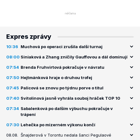
Expres zprávy
10:36
Muchová po operaci zrušila další turnaj
08:00
Siniaková a Zhang zničily Gauffovou a dál dominují
07:54
Brenda Fruhvirtová pokračuje v návratu
07:50
Hejtmánková hraje o druhou trofej
07:45
Palicová se znovu po týdnu porve o titul
07:40
Svitolinová jasně vyhrála souboj hráček TOP 10
07:34
Sabalenková po dalším výbuchu pokračuje v
trápení
07:30
Lehečka po mizerném výkonu končí
08.08.
Šnajderová v Torontu nedala šanci Pegulaové