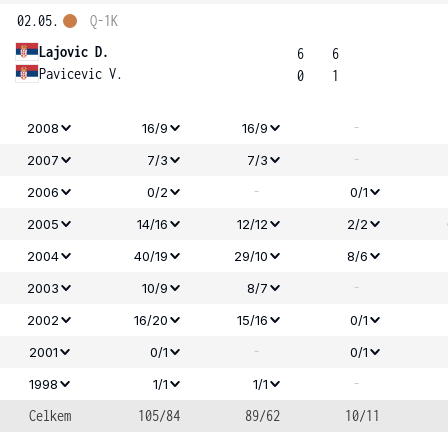
02.05.
Q-1K
Lajovic D.
6
6
Pavicevic V.
0
1
-
2008
16/9
16/9
-
2007
7/3
7/3
-
2006
0/2
0/1
2005
14/16
12/12
2/2
2004
40/19
29/10
8/6
-
2003
10/9
8/7
2002
16/20
15/16
0/1
-
2001
0/1
0/1
-
1998
1/1
1/1
Celkem
105/84
89/62
10/11