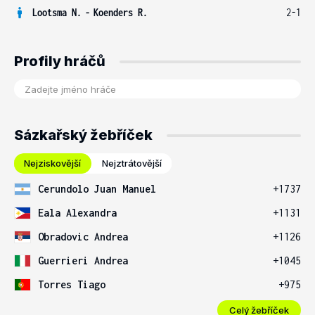
Lootsma N.
-
Koenders R.
2-1
Profily hráčů
Sázkařský žebříček
Nejziskovější
Nejztrátovější
Cerundolo Juan Manuel
+1737
Eala Alexandra
+1131
Obradovic Andrea
+1126
Guerrieri Andrea
+1045
Torres Tiago
+975
Celý žebříček