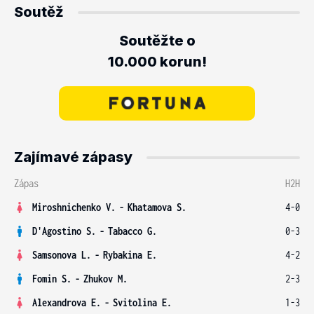
Soutěž
Soutěžte o
10.000 korun!
Zajímavé zápasy
Zápas
H2H
Miroshnichenko V.
-
Khatamova S.
4-0
D'Agostino S.
-
Tabacco G.
0-3
Samsonova L.
-
Rybakina E.
4-2
Fomin S.
-
Zhukov M.
2-3
Alexandrova E.
-
Svitolina E.
1-3