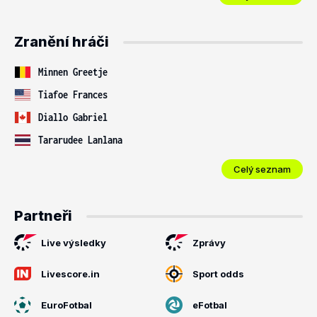
Zranění hráči
Minnen Greetje
Tiafoe Frances
Diallo Gabriel
Tararudee Lanlana
Celý seznam
Partneři
Live výsledky
Zprávy
Livescore.in
Sport odds
EuroFotbal
eFotbal