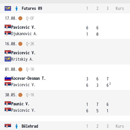
Futures 09
1
2
3
Kurs
17.08.
Q-OF
Pavicevic V.
6
6
Djukanovic A.
1
0
16.08.
Q-2K
Pavicevic V.
Kritskiy A.
01.08.
Q-1K
Kocevar-Desman T.
3
6
7
3
Pavicevic V.
6
3
6
30.05.
Q-1K
Paunic V.
1
7
6
Pavicevic V.
6
5
1
Bělehrad
1
2
3
Kurs