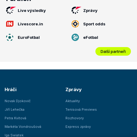
Live výsledky
Zprávy
Livescore.in
Sport odds
EuroFotbal
eFotbal
Další partneři
Hráči
Zprávy
Novak Djokovič
Aktuality
Jiří Lehečka
Tenisová Previews
Petra Kvitová
Rozhovory
Markéta Vondroušová
Express zprávy
Iga Swiatek