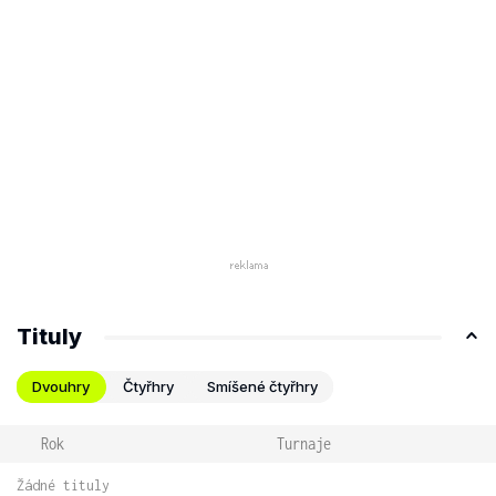
Tituly
Dvouhry
Čtyřhry
Smíšené čtyřhry
Rok
Turnaje
Žádné tituly