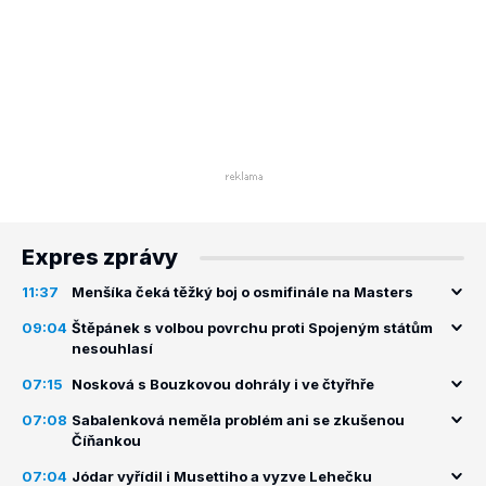
Expres zprávy
11:37
Menšíka čeká těžký boj o osmifinále na Masters
09:04
Štěpánek s volbou povrchu proti Spojeným státům
nesouhlasí
07:15
Nosková s Bouzkovou dohrály i ve čtyřhře
07:08
Sabalenková neměla problém ani se zkušenou
Číňankou
07:04
Jódar vyřídil i Musettiho a vyzve Lehečku