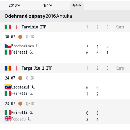
-
1/4
2016
1/4
Odehrané zápasy
2016
Antuka
Tarvisio ITF
1
2
3
Kurs
30.07.
Q-1K
Prochazkova L.
7
4
6
5
Peiretti G.
6
6
1
Targu Jiu 2 ITF
1
2
3
Kurs
24.07.
Q-2K
Uzcategui A.
6
6
Peiretti G.
1
2
23.07.
Q-1K
Peiretti G.
6
6
Popescu A.
3
4