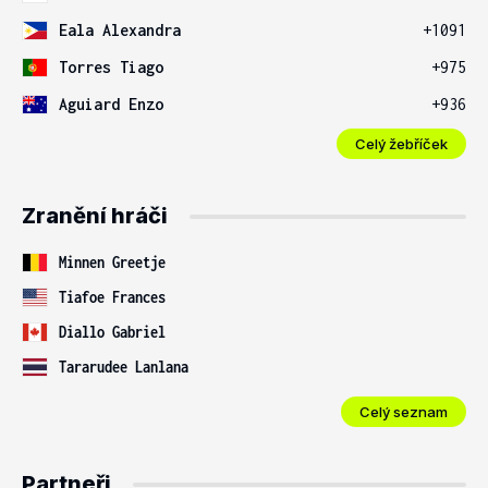
Eala Alexandra
+1091
Torres Tiago
+975
Aguiard Enzo
+936
Celý žebříček
Zranění hráči
Minnen Greetje
Tiafoe Frances
Diallo Gabriel
Tararudee Lanlana
Celý seznam
Partneři