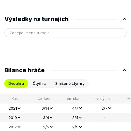
Výsledky na turnajích
Bilance hráče
Dvouhra
Čtyřhra
Smíšené čtyřhry
Rok
Celkem
Antuka
Tvrdý p.
H
2021
6/14
4/7
2/7
-
2019
3/4
3/4
-
2017
2/5
2/5