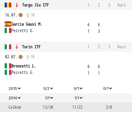
Targu Jiu ITF
1
2
3
Kurs
16.07.
Q-1K
Garcia Gausi M.
6
6
Peiretti G.
1
3
Turín ITF
1
2
3
Kurs
02.07.
Q-1K
Bronzetti L.
6
6
Peiretti G.
1
1
2015
0/2
0/1
0/1
-
2014
1/1
1/1
Celkem
13/30
11/22
2/8