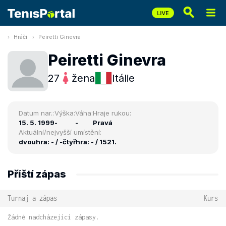
Hráči
Peiretti Ginevra
Peiretti Ginevra
27
žena
Itálie
Datum nar.:
Výška:
Váha:
Hraje rukou:
15. 5. 1999
-
-
Pravá
Aktuální/nejvyšší umístění:
dvouhra: - / -
čtyřhra: - / 1521.
Příští zápas
Turnaj a zápas
Kurs
Žádné nadcházející zápasy.