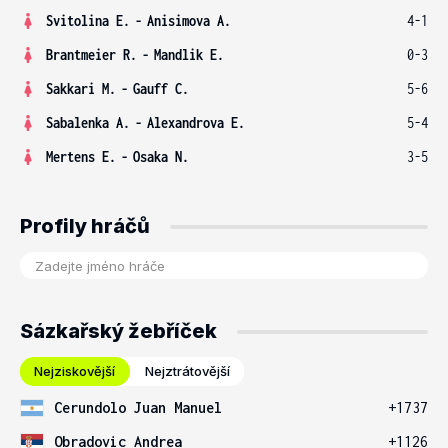
Svitolina E.
-
Anisimova A.
4-1
Brantmeier R.
-
Mandlik E.
0-3
Sakkari M.
-
Gauff C.
5-6
Sabalenka A.
-
Alexandrova E.
5-4
Mertens E.
-
Osaka N.
3-5
Profily hráčů
Sázkařský žebříček
Nejziskovější
Nejztrátovější
Cerundolo Juan Manuel
+1737
Obradovic Andrea
+1126