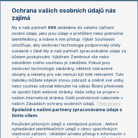
Marie Bouzková
Ochrana vašich osobních údajů nás
Žebříčky
Kalendář turnajů
zajímá
My a naši partneři
999
ukládáme do vašeho zařízení
Žebříček ATP (muži)
Australian Open
osobní údaje, jako jsou údaje o prohlížení nebo jedinečné
Žebříček WTA (ženy)
French Open
identifikátory, a máme k nim přístup. Výběr Souhlasím
umožňuje, aby sledovací technologie podporovaly účely
Sázkařský žebříček
Wimbledon
uvedené v části My a naši partneři zpracováváme údaje za
US Open
účelem poskytování. Výběrem Zamítnout vše nebo
odvoláním svého souhlasu je zakážete. Pokud jsou
Turnaj mistrů
sledovací technologie zakázány, některé zobrazené
Turnaj mistryň
obsahy a reklamy pro vás nemusí být tolik relevantní. Tuto
Aktualní trendy
nabídku můžete kdykoli znovu zobrazit a změnit své volby
nebo souhlas odvolat kliknutím na odkaz Řízení předvoleb
ve spodní části webové stránky. Vaše volby se projeví v
Fotbalové přestupy
našem Internetová stránka. Další podrobnosti naleznete v
Livesport Daily
našich Zásadách ochrany osobních údajů.
Třetí strany
Společně s našimi partnery zpracováváme údaje s
LS Prague Open
tímto cílem:
Používání přesných údajů o zeměpisné poloze . Aktivní
vyhledávání identifikačních údajů v rámci specifických
vlastností zařízení . Ukládání a/nebo přístup k informacím v
Podmínky užití
Nastavení soukromí