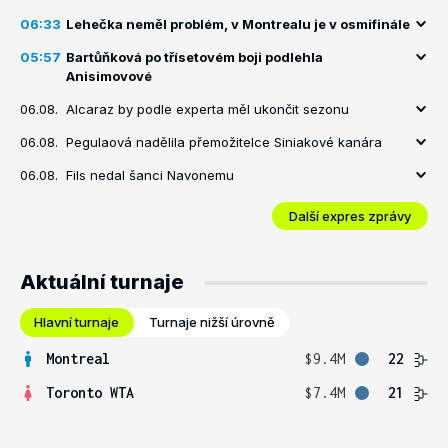
06:33
Lehečka neměl problém, v Montrealu je v osmifinále
05:57
Bartůňková po třísetovém boji podlehla
Anisimovové
06.08.
Alcaraz by podle experta měl ukončit sezonu
06.08.
Pegulaová nadělila přemožitelce Siniakové kanára
06.08.
Fils nedal šanci Navonemu
Další expres zprávy
Aktuální turnaje
Hlavní turnaje
Turnaje nižší úrovně
Montreal
$9.4M
22
Toronto WTA
$7.4M
21