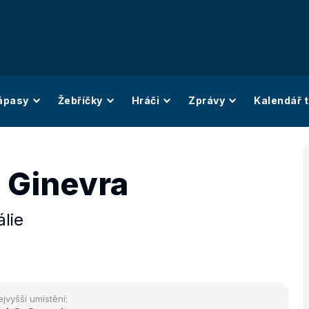
ápasy
Žebříčky
Hráči
Zprávy
Kalendář t
i Ginevra
álie
ejvyšší umístění: