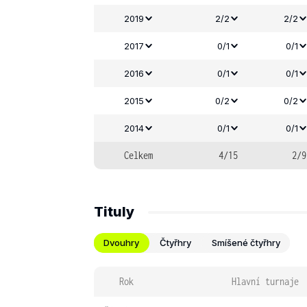
2019
2/2
2/2
2017
0/1
0/1
2016
0/1
0/1
2015
0/2
0/2
2014
0/1
0/1
Celkem
4/15
2/9
Tituly
Dvouhry
Čtyřhry
Smíšené čtyřhry
Rok
Hlavní turnaje