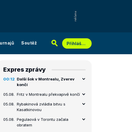
urnajů
Soutěž
Přihlášení
Expres zprávy
00:12
Další šok v Montrealu, Zverev
končí
05.08.
Fritz v Montrealu překvapivě končí
05.08.
Rybakinová zvládla bitvu s
Kasatkinovou
05.08.
Pegulaová v Torontu začala
obratem