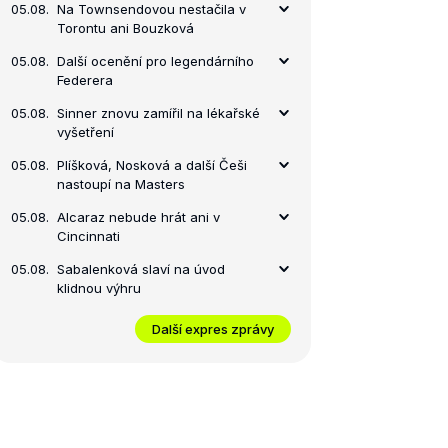
05.08.
Na Townsendovou nestačila v
Torontu ani Bouzková
05.08.
Další ocenění pro legendárního
Federera
05.08.
Sinner znovu zamířil na lékařské
vyšetření
05.08.
Plíšková, Nosková a další Češi
nastoupí na Masters
05.08.
Alcaraz nebude hrát ani v
Cincinnati
05.08.
Sabalenková slaví na úvod
klidnou výhru
Další expres zprávy