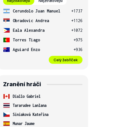
Nejziskovější
Nejztrátovější
Cerundolo Juan Manuel
+1737
Obradovic Andrea
+1126
Eala Alexandra
+1072
Torres Tiago
+975
Aguiard Enzo
+936
Celý žebříček
Zranění hráči
Diallo Gabriel
Tararudee Lanlana
Siniaková Kateřina
Munar Jaume