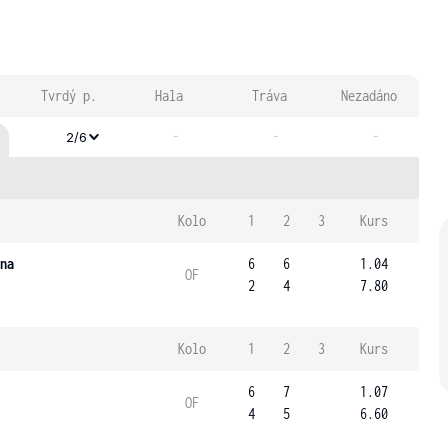
Tvrdý p.
Hala
Tráva
Nezadáno
-
-
-
2/6
Kolo
1
2
3
Kurs
na
6
6
1.04
OF
2
4
7.80
Kolo
1
2
3
Kurs
6
7
1.07
OF
4
5
6.60