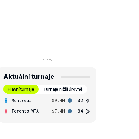
Aktuální turnaje
Hlavní turnaje
Turnaje nižší úrovně
Montreal
$9.4M
32
Toronto WTA
$7.4M
34