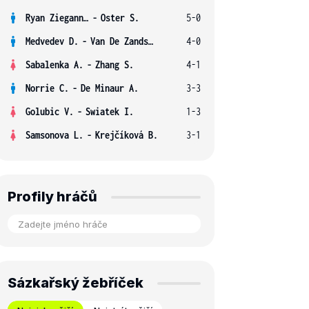
Ryan Ziegann S.
-
Oster S.
5-0
Medvedev D.
-
Van De Zandschulp B.
4-0
Sabalenka A.
-
Zhang S.
4-1
Norrie C.
-
De Minaur A.
3-3
Golubic V.
-
Swiatek I.
1-3
Samsonova L.
-
Krejčíková B.
3-1
Profily hráčů
Sázkařský žebříček