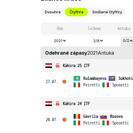
Dvouhra
Čtyřhra
Smíšené čtyřhry
Rok
Celkem
Antuka
0/2
2021
2/8
Odehrané zápasy
2021
Antuka
Káhira 25 ITF
Kulambayeva
/
Sukhoti
27.07.
Peiretti
/
Sposetti
Káhira 24 ITF
Gavrila
/
Rusova
20.07.
Peiretti
/
Sposetti