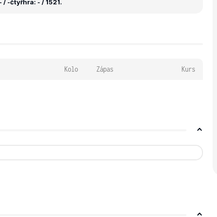
 / -
čtyřhra: - / 1521.
Kolo
Zápas
Kurs