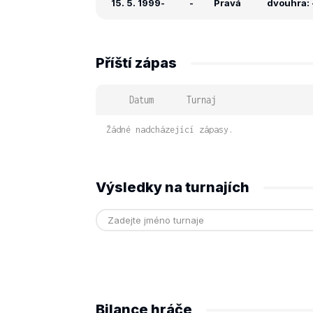
15. 5. 1999
-
-
Pravá
dvouhra: -
Příští zápas
Datum
Turnaj
Žádné nadcházející zápasy.
Výsledky na turnajích
Bilance hráče