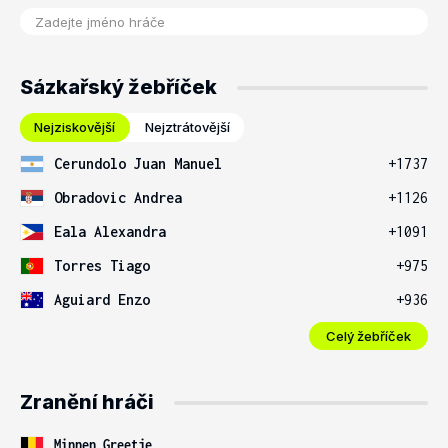
Sázkařský žebříček
Nejziskovější
Nejztrátovější
Cerundolo Juan Manuel
+1737
Obradovic Andrea
+1126
Eala Alexandra
+1091
Torres Tiago
+975
Aguiard Enzo
+936
Celý žebříček
Zranění hráči
Minnen Greetje