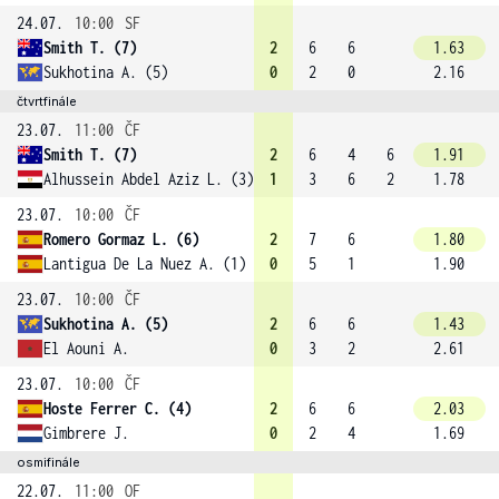
24.07.
10:00
SF
Smith T. (7)
2
6
6
1.63
Sukhotina A. (5)
0
2
0
2.16
čtvrtfinále
23.07.
11:00
ČF
Smith T. (7)
2
6
4
6
1.91
Alhussein Abdel Aziz L. (3)
1
3
6
2
1.78
23.07.
10:00
ČF
Romero Gormaz L. (6)
2
7
6
1.80
Lantigua De La Nuez A. (1)
0
5
1
1.90
23.07.
10:00
ČF
Sukhotina A. (5)
2
6
6
1.43
El Aouni A.
0
3
2
2.61
23.07.
10:00
ČF
Hoste Ferrer C. (4)
2
6
6
2.03
Gimbrere J.
0
2
4
1.69
osmifinále
22.07.
11:00
OF