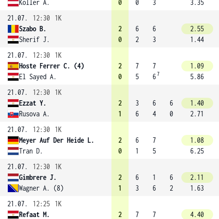
Koller A.
0
0
3
3.35
21.07.
12:30
1K
Szabo B.
2
6
6
2.55
Sherif J.
0
2
3
1.44
21.07.
12:30
1K
Hoste Ferrer C. (4)
2
7
7
1.09
7
El Sayed A.
0
5
6
5.86
21.07.
12:30
1K
Ezzat Y.
2
3
6
6
1.40
Rusova A.
1
6
4
0
2.71
21.07.
12:30
1K
Meyer Auf Der Heide L.
2
6
7
1.08
Tran D.
0
1
5
6.25
21.07.
12:30
1K
Gimbrere J.
2
6
1
6
2.11
Wagner A. (8)
1
3
6
2
1.63
21.07.
12:25
1K
Refaat M.
2
7
7
4.40