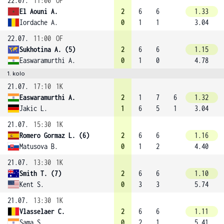
22.07.
11:00
OF
El Aouni A.
2
6
6
1.33
Iordache A.
0
1
1
3.04
22.07.
11:00
OF
Sukhotina A. (5)
2
6
6
1.15
Easwaramurthi A.
0
1
0
4.78
1. kolo
21.07.
17:10
1K
Easwaramurthi A.
2
1
7
6
1.32
Jakic L.
1
6
5
1
3.04
21.07.
15:30
1K
Romero Gormaz L. (6)
2
6
6
1.16
Matusova B.
0
1
2
4.40
21.07.
13:30
1K
Smith T. (7)
2
6
6
1.10
Kent S.
0
3
3
5.74
21.07.
13:30
1K
Vlasselaer C.
2
6
6
1.11
Sama S.
0
2
1
5.41