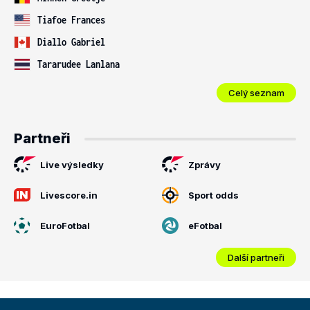
Tiafoe Frances
Diallo Gabriel
Tararudee Lanlana
Celý seznam
Partneři
Live výsledky
Zprávy
Livescore.in
Sport odds
EuroFotbal
eFotbal
Další partneři