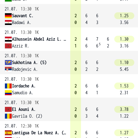
21.07.
13:30
1K
Sauvant C.
2
6
6
1.25
Badawi A.
0
4
3
3.56
21.07.
13:30
1K
Alhussein Abdel Aziz L. (3)
2
4
7
6
1.30
5
Azziz R.
1
6
6
2
3.16
21.07.
13:30
1K
Sukhotina A. (5)
2
6
6
1.10
Radojevic A.
0
2
2
5.45
21.07.
13:30
1K
Iordache A.
2
6
6
1.53
Samudio A.
0
4
1
2.31
21.07.
13:30
1K
El Aouni A.
2
6
6
3.78
Gavrila O. (2)
0
3
4
1.22
21.07.
12:30
1K
Lantigua De La Nuez A. (1)
2
6
6
1.27