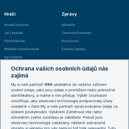
Hráči
Zprávy
Novak Djokovič
Aktuality
Jiří Lehečka
Tenisová Previews
Petra Kvitová
Rozhovory
Markéta Vondroušová
Express zprávy
Iga Swiatek
Marie Bouzková
Ochrana vašich osobních údajů nás
Žebříčky
Kalendář turnajů
zajímá
My a naši partneři
999
ukládáme do vašeho zařízení
Žebříček ATP (muži)
Australian Open
osobní údaje, jako jsou údaje o prohlížení nebo jedinečné
Žebříček WTA (ženy)
French Open
identifikátory, a máme k nim přístup. Výběr Souhlasím
umožňuje, aby sledovací technologie podporovaly účely
Sázkařský žebříček
Wimbledon
uvedené v části My a naši partneři zpracováváme údaje za
US Open
účelem poskytování. Výběrem Zamítnout vše nebo
odvoláním svého souhlasu je zakážete. Pokud jsou
Turnaj mistrů
sledovací technologie zakázány, některé zobrazené
Turnaj mistryň
obsahy a reklamy pro vás nemusí být tolik relevantní. Tuto