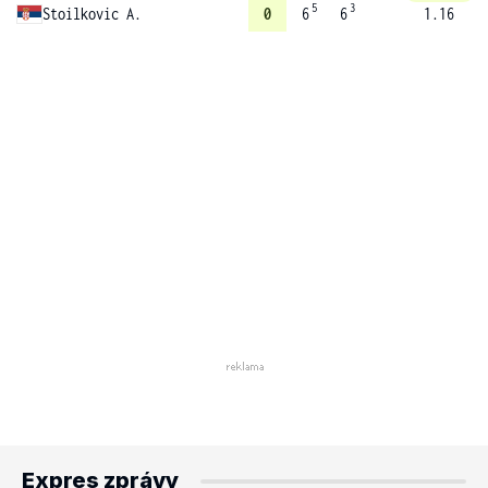
5
3
Stoilkovic A.
0
6
6
1.16
Expres zprávy