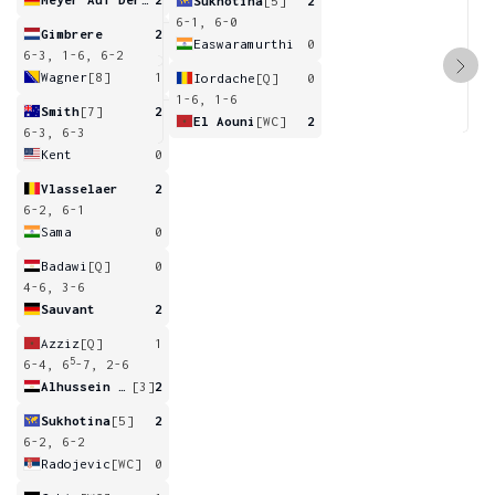
Sukhotina
[5]
2
6-1, 6-0
Gimbrere
2
Easwaramurthi
0
6-3, 1-6, 6-2
Wagner
[8]
1
Iordache
[Q]
0
1-6, 1-6
Smith
[7]
2
El Aouni
[WC]
2
6-3, 6-3
Kent
0
Vlasselaer
2
6-2, 6-1
Sama
0
Badawi
[Q]
0
4-6, 3-6
Sauvant
2
Azziz
[Q]
1
5
6-4, 6
-7, 2-6
Alhussein Abdel Aziz
[3]
2
Sukhotina
[5]
2
6-2, 6-2
Radojevic
[WC]
0