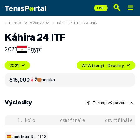
Turnaje - WTA ženy 2021
Káhira 24 ITF - Dvouhry
Káhira 24 ITF
2021
Egypt
2021
WTA (ženy) - Dvouhry
$15,000
Ž
antuka
Výsledky
Turnajový pavouk
1. kolo
osmifinále
čtvrtfinále
Lantigua De La Nuez
[1]
2