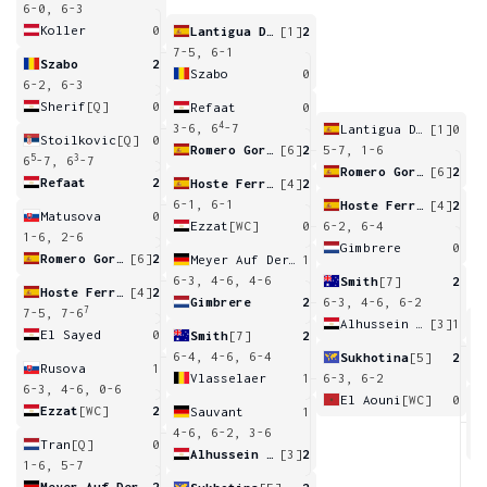
6-0, 6-3
Koller
0
Lantigua De La Nuez
[1]
2
7-5, 6-1
Szabo
2
Szabo
0
6-2, 6-3
Sherif
[Q]
0
Refaat
0
4
3-6, 6
-7
Lantigua De La Nuez
[1]
0
Stoilkovic
[Q]
0
Romero Gormaz
[6]
2
5-7, 1-6
5
3
6
-7, 6
-7
Romero Gormaz
[6]
2
Refaat
2
Hoste Ferrer
[4]
2
6-1, 6-1
Hoste Ferrer
[4]
2
Matusova
0
Ezzat
[WC]
0
6-2, 6-4
1-6, 2-6
Gimbrere
0
Romero Gormaz
[6]
2
Meyer Auf Der Heide
1
6-3, 4-6, 4-6
Smith
[7]
2
Hoste Ferrer
[4]
2
Gimbrere
2
6-3, 4-6, 6-2
7
7-5, 7-6
Alhussein Abdel Aziz
[3]
1
El Sayed
0
Smith
[7]
2
6
6-4, 4-6, 6-4
Sukhotina
[5]
2
Rusova
1
Vlasselaer
1
6-3, 6-2
6-3, 4-6, 0-6
El Aouni
[WC]
0
Ezzat
[WC]
2
Sauvant
1
6
4-6, 6-2, 3-6
Tran
[Q]
0
Alhussein Abdel Aziz
[3]
2
1-6, 5-7
Meyer Auf Der Heide
2