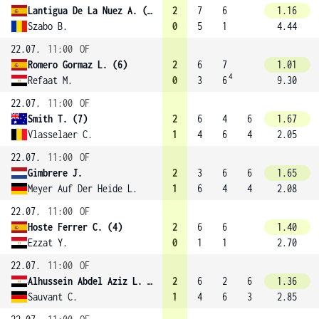
Lantigua De La Nuez A. (1)
2
7
6
1.16
Szabo B.
0
5
1
4.44
22.07.
11:00
OF
Romero Gormaz L. (6)
2
6
7
1.01
4
Refaat M.
0
3
6
9.30
22.07.
11:00
OF
Smith T. (7)
2
6
4
6
1.67
Vlasselaer C.
1
4
6
4
2.05
22.07.
11:00
OF
Gimbrere J.
2
3
6
6
1.65
Meyer Auf Der Heide L.
1
6
4
4
2.08
22.07.
11:00
OF
Hoste Ferrer C. (4)
2
6
6
1.40
Ezzat Y.
0
1
1
2.70
22.07.
11:00
OF
Alhussein Abdel Aziz L. (3)
2
6
2
6
1.36
Sauvant C.
1
4
6
3
2.85