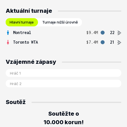
Aktuální turnaje
Hlavní turnaje
Turnaje nižší úrovně
Montreal
$9.4M
22
Toronto WTA
$7.4M
21
Vzájemné zápasy
Soutěž
Soutěžte o
10.000 korun!