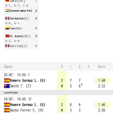
Jakic
[WC]
1
6-1, 5-7, 1-6
Easwaramurthi
2
Iordache
[Q]
2
6-4, 6-1
Samudio
0
El Aouni
[WC]
2
6-3, 6-4
Gavrila
[2]
0
Zápas
S
1
2
3
Kurs
25.07.
10:00
F
Romero Gormaz L. (6)
2
7
7
1.60
4
Smith T. (7)
0
5
6
2.22
semifinále
24.07.
10:00
SF
Romero Gormaz L. (6)
2
6
6
1.46
Hoste Ferrer C. (4)
0
3
3
2.56