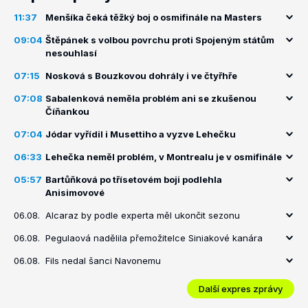
11:37
Menšíka čeká těžký boj o osmifinále na Masters
09:04
Štěpánek s volbou povrchu proti Spojeným státům
nesouhlasí
07:15
Nosková s Bouzkovou dohrály i ve čtyřhře
07:08
Sabalenková neměla problém ani se zkušenou
Číňankou
07:04
Jódar vyřídil i Musettiho a vyzve Lehečku
06:33
Lehečka neměl problém, v Montrealu je v osmifinále
05:57
Bartůňková po třísetovém boji podlehla
Anisimovové
06.08.
Alcaraz by podle experta měl ukončit sezonu
06.08.
Pegulaová nadělila přemožitelce Siniakové kanára
06.08.
Fils nedal šanci Navonemu
Další expres zprávy