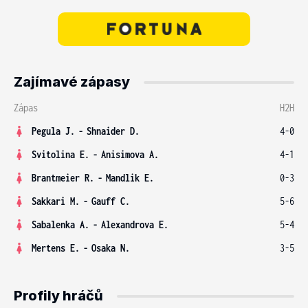
Zajímavé zápasy
Zápas
H2H
Pegula J.
-
Shnaider D.
4-0
Svitolina E.
-
Anisimova A.
4-1
Brantmeier R.
-
Mandlik E.
0-3
Sakkari M.
-
Gauff C.
5-6
Sabalenka A.
-
Alexandrova E.
5-4
Mertens E.
-
Osaka N.
3-5
Profily hráčů