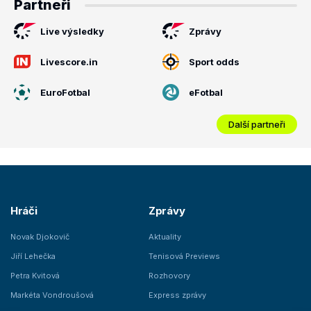
Partneři
Live výsledky
Zprávy
Livescore.in
Sport odds
EuroFotbal
eFotbal
Další partneři
Hráči
Zprávy
Novak Djokovič
Aktuality
Jiří Lehečka
Tenisová Previews
Petra Kvitová
Rozhovory
Markéta Vondroušová
Express zprávy