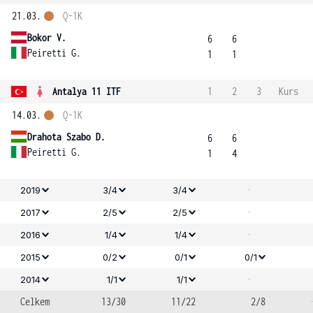
21.03.
Q-1K
Bokor V.
6
6
Peiretti G.
1
1
Antalya 11 ITF
1
2
3
Kurs
14.03.
Q-1K
Drahota Szabo D.
6
6
Peiretti G.
1
4
-
2019
3/4
3/4
-
2017
2/5
2/5
-
2016
1/4
1/4
2015
0/2
0/1
0/1
-
2014
1/1
1/1
Celkem
13/30
11/22
2/8