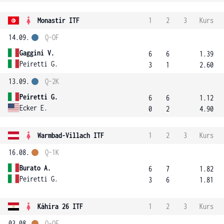
Monastir ITF
1
2
3
Kurs
14.09.
Q-OF
Gaggini V.
6
6
1.39
Peiretti G.
3
1
2.60
13.09.
Q-2K
Peiretti G.
6
6
1.12
Ecker E.
0
2
4.90
Warmbad-Villach ITF
1
2
3
Kurs
16.08.
Q-1K
Burato A.
6
7
1.82
Peiretti G.
3
6
1.81
Káhira 26 ITF
1
2
3
Kurs
03.08.
Q-OF