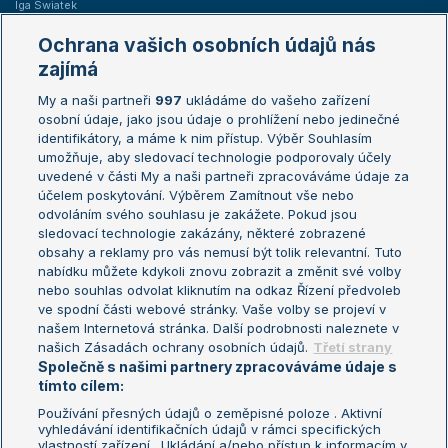
Iga Swiatek
Marie Bouzková
Ochrana vašich osobních údajů nás
Žebříčky
Kalendář turnajů
zajímá
My a naši partneři
997
ukládáme do vašeho zařízení
Žebříček ATP (muži)
Australian Open
osobní údaje, jako jsou údaje o prohlížení nebo jedinečné
Žebříček WTA (ženy)
French Open
identifikátory, a máme k nim přístup. Výběr Souhlasím
umožňuje, aby sledovací technologie podporovaly účely
Sázkařský žebříček
Wimbledon
uvedené v části My a naši partneři zpracováváme údaje za
US Open
účelem poskytování. Výběrem Zamítnout vše nebo
odvoláním svého souhlasu je zakážete. Pokud jsou
Turnaj mistrů
sledovací technologie zakázány, některé zobrazené
Turnaj mistryň
obsahy a reklamy pro vás nemusí být tolik relevantní. Tuto
Aktualní trendy
nabídku můžete kdykoli znovu zobrazit a změnit své volby
nebo souhlas odvolat kliknutím na odkaz Řízení předvoleb
ve spodní části webové stránky. Vaše volby se projeví v
Fotbalové přestupy
našem Internetová stránka. Další podrobnosti naleznete v
Livesport Daily
našich Zásadách ochrany osobních údajů.
Třetí strany
Společně s našimi partnery zpracováváme údaje s
LS Prague Open
tímto cílem:
Používání přesných údajů o zeměpisné poloze . Aktivní
vyhledávání identifikačních údajů v rámci specifických
vlastností zařízení . Ukládání a/nebo přístup k informacím v