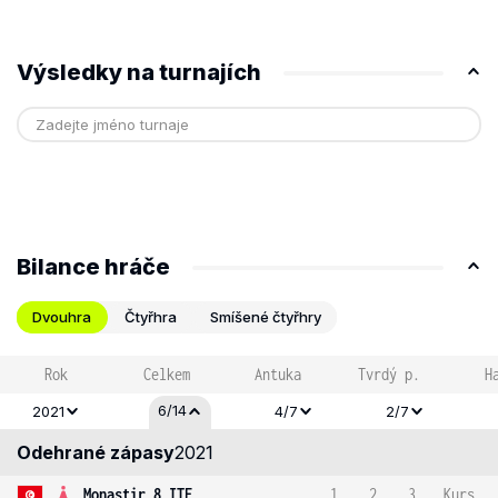
Výsledky na turnajích
Bilance hráče
Dvouhra
Čtyřhra
Smíšené čtyřhry
Rok
Celkem
Antuka
Tvrdý p.
H
6/14
2021
4/7
2/7
Odehrané zápasy
2021
Monastir 8 ITF
1
2
3
Kurs