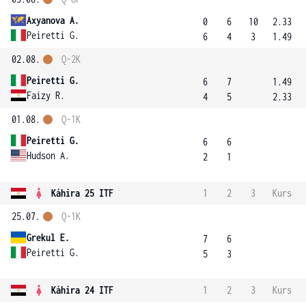
Axyanova A.
0
6
10
2.33
Peiretti G.
6
4
3
1.49
02.08.
Q-2K
Peiretti G.
6
7
1.49
Faizy R.
4
5
2.33
01.08.
Q-1K
Peiretti G.
6
6
Hudson A.
2
1
Káhira 25 ITF
1
2
3
Kurs
25.07.
Q-1K
Grekul E.
7
6
Peiretti G.
5
3
Káhira 24 ITF
1
2
3
Kurs