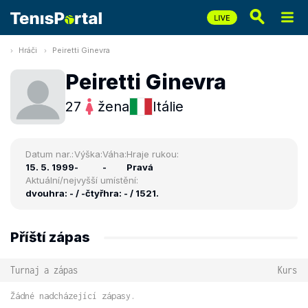
Hráči
Peiretti Ginevra
Peiretti Ginevra
27
žena
Itálie
Datum nar.:
Výška:
Váha:
Hraje rukou:
15. 5. 1999
-
-
Pravá
Aktuální/nejvyšší umístění:
dvouhra: - / -
čtyřhra: - / 1521.
Příští zápas
Turnaj a zápas
Kurs
Žádné nadcházející zápasy.