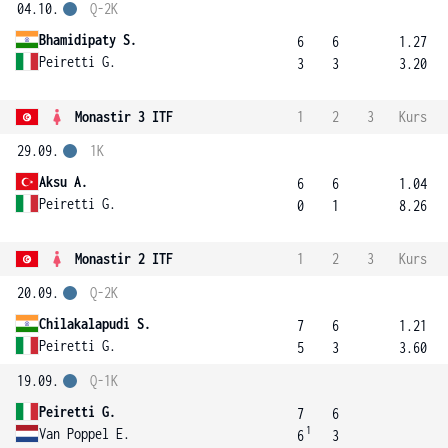
04.10.
Q-2K
Bhamidipaty S.
6
6
1.27
Peiretti G.
3
3
3.20
Monastir 3 ITF
1
2
3
Kurs
29.09.
1K
Aksu A.
6
6
1.04
Peiretti G.
0
1
8.26
Monastir 2 ITF
1
2
3
Kurs
20.09.
Q-2K
Chilakalapudi S.
7
6
1.21
Peiretti G.
5
3
3.60
19.09.
Q-1K
Peiretti G.
7
6
1
Van Poppel E.
6
3