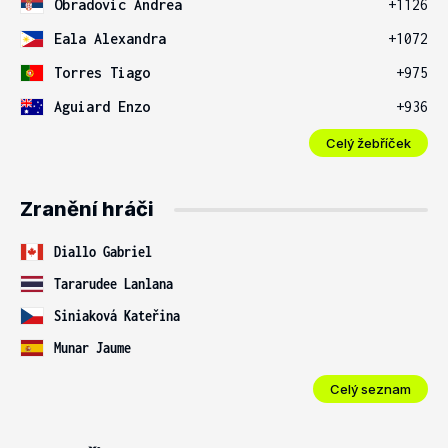
Obradovic Andrea
+1126
Eala Alexandra
+1072
Torres Tiago
+975
Aguiard Enzo
+936
Celý žebříček
Zranění hráči
Diallo Gabriel
Tararudee Lanlana
Siniaková Kateřina
Munar Jaume
Celý seznam