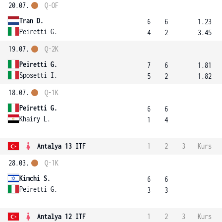
20.07.
Q-OF
Tran D.
6
6
1.23
Peiretti G.
4
2
3.45
19.07.
Q-2K
Peiretti G.
7
6
1.81
Sposetti I.
5
2
1.82
18.07.
Q-1K
Peiretti G.
6
6
Khairy L.
1
4
Antalya 13 ITF
1
2
3
Kurs
28.03.
Q-1K
Kimchi S.
6
6
Peiretti G.
3
3
Antalya 12 ITF
1
2
3
Kurs