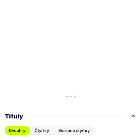
Tituly
Dvouhry
Čtyřhry
Smíšené čtyřhry