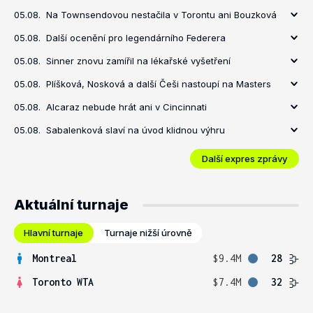
05.08.
Na Townsendovou nestačila v Torontu ani Bouzková
05.08.
Další ocenění pro legendárního Federera
05.08.
Sinner znovu zamířil na lékařské vyšetření
05.08.
Plíšková, Nosková a další Češi nastoupí na Masters
05.08.
Alcaraz nebude hrát ani v Cincinnati
05.08.
Sabalenková slaví na úvod klidnou výhru
Další expres zprávy
Aktuální turnaje
Hlavní turnaje
Turnaje nižší úrovně
Montreal
$9.4M
28
Toronto WTA
$7.4M
32