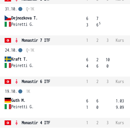
31.10.
Q-1K
Dejnozkova T.
6
7
5
Peiretti G.
3
6
Monastir 7 ITF
1
2
3
Kurs
24.10.
Q-1K
Kraft T.
6
2
10
Peiretti G.
4
6
0
Monastir 6 ITF
1
2
3
Kurs
19.10.
1K
Guth M.
6
6
1.03
Peiretti G.
1
0
9.09
Monastir 4 ITF
1
2
3
Kurs