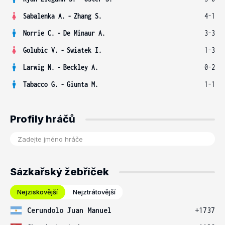
Sabalenka A.
-
Zhang S.
4-1
Norrie C.
-
De Minaur A.
3-3
Golubic V.
-
Swiatek I.
1-3
Larwig N.
-
Beckley A.
0-2
Tabacco G.
-
Giunta M.
1-1
Profily hráčů
Sázkařský žebříček
Nejziskovější
Nejztrátovější
Cerundolo Juan Manuel
+1737