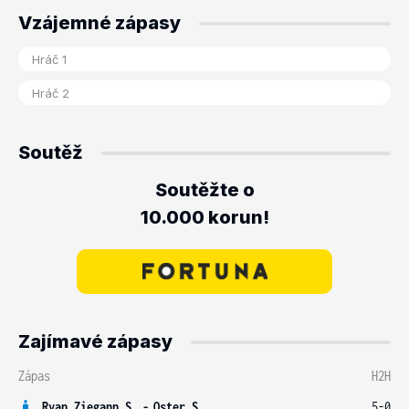
Vzájemné zápasy
Soutěž
Soutěžte o
10.000 korun!
Zajímavé zápasy
Zápas
H2H
Ryan Ziegann S.
-
Oster S.
5-0