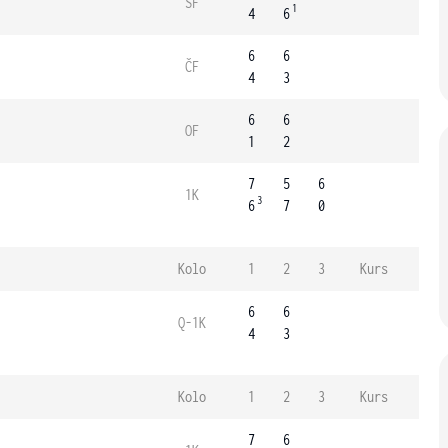
SF
1
4
6
6
6
ČF
4
3
6
6
OF
1
2
7
5
6
1K
3
6
7
0
Kolo
1
2
3
Kurs
6
6
Q-1K
4
3
Kolo
1
2
3
Kurs
7
6