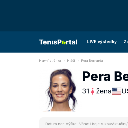
LIVE výsledky
Z
Hlavní stránka
Hráči
Pera Bernarda
Pera B
31
žena
U
Datum nar.:
Výška:
Váha:
Hraje rukou:
Aktuální/