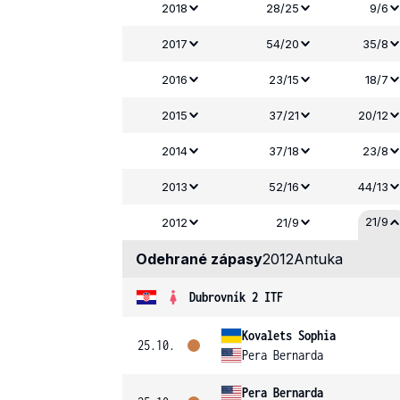
2018
28/25
9/6
2017
54/20
35/8
2016
23/15
18/7
2015
37/21
20/12
2014
37/18
23/8
2013
52/16
44/13
21/9
2012
21/9
Odehrané zápasy
2012
Antuka
Dubrovník 2 ITF
Kovalets Sophia
25.10.
Pera Bernarda
Pera Bernarda