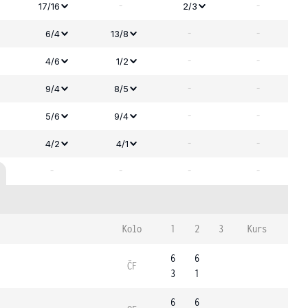
-
-
17/16
2/3
-
-
6/4
13/8
-
-
4/6
1/2
-
-
9/4
8/5
-
-
5/6
9/4
-
-
4/2
4/1
-
-
-
-
Kolo
1
2
3
Kurs
6
6
ČF
3
1
6
6