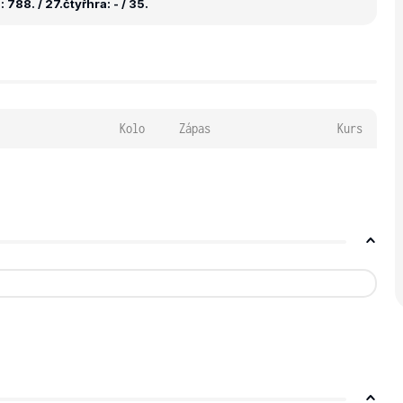
 788. / 27.
čtyřhra: - / 35.
Kolo
Zápas
Kurs