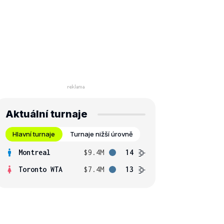
Aktuální turnaje
Hlavní turnaje
Turnaje nižší úrovně
Montreal
$9.4M
14
Toronto WTA
$7.4M
13