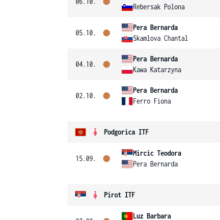
06.10.
Rebersak Polona
Pera Bernarda
05.10.
Skamlova Chantal
Pera Bernarda
04.10.
Kawa Katarzyna
Pera Bernarda
02.10.
Ferro Fiona
Podgorica ITF
Mircic Teodora
15.09.
Pera Bernarda
Pirot ITF
Luz Barbara