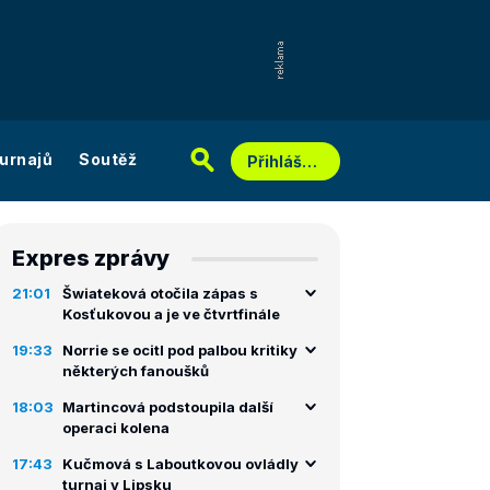
urnajů
Soutěž
Přihlášení
Expres zprávy
21:01
Šwiateková otočila zápas s
Kosťukovou a je ve čtvrtfinále
19:33
Norrie se ocitl pod palbou kritiky
některých fanoušků
18:03
Martincová podstoupila další
operaci kolena
17:43
Kučmová s Laboutkovou ovládly
turnaj v Lipsku