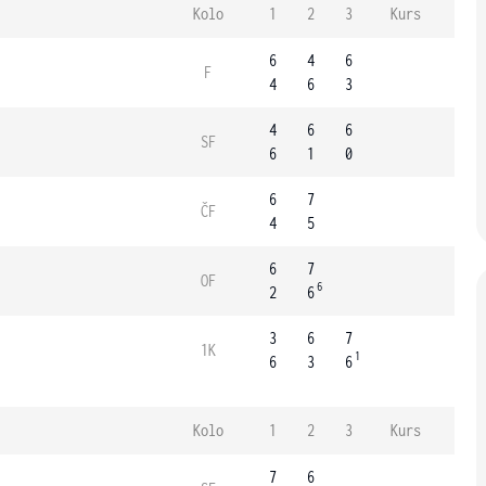
Kolo
1
2
3
Kurs
6
4
6
F
4
6
3
4
6
6
SF
6
1
0
6
7
ČF
4
5
6
7
OF
6
2
6
3
6
7
1K
1
6
3
6
Kolo
1
2
3
Kurs
7
6