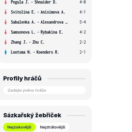
Pegula J.
-
Shnaider D.
4-0
Svitolina E.
-
Anisimova A.
4-1
Sabalenka A.
-
Alexandrova E.
5-4
Samsonova L.
-
Rybakina E.
4-2
Zhang J.
-
Zhu C.
2-2
Lootsma N.
-
Koenders R.
2-1
Profily hráčů
Sázkařský žebříček
Nejziskovější
Nejztrátovější