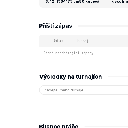
3. 12. 1994
175 cm
80 kg
Levá
dvouhra:
Příští zápas
Datum
Turnaj
Žádné nadcházející zápasy.
Výsledky na turnajích
Bilance hráče