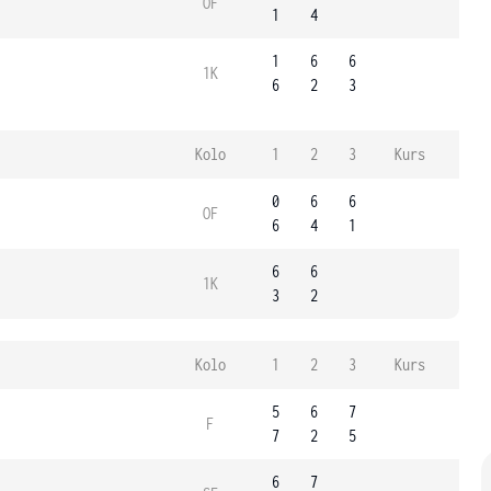
OF
1
4
1
6
6
1K
6
2
3
Kolo
1
2
3
Kurs
0
6
6
OF
6
4
1
6
6
1K
3
2
Kolo
1
2
3
Kurs
5
6
7
F
7
2
5
6
7