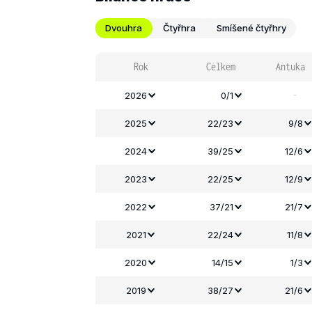
Dvouhra
Čtyřhra
Smíšené čtyřhry
Rok
Celkem
Antuka
-
2026
0/1
2025
22/23
9/8
2024
39/25
12/6
2023
22/25
12/9
2022
37/21
21/7
2021
22/24
11/8
2020
14/15
1/3
2019
38/27
21/6