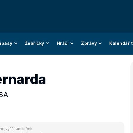
ápasy
Žebříčky
Hráči
Zprávy
Kalendář t
ernarda
SA
nejvyšší umístění: