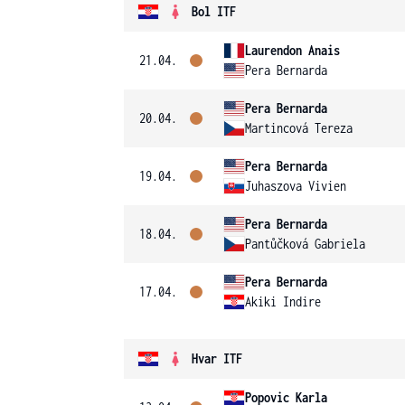
Bol ITF
Laurendon Anais
21.04.
Pera Bernarda
Pera Bernarda
20.04.
Martincová Tereza
Pera Bernarda
19.04.
Juhaszova Vivien
Pera Bernarda
18.04.
Pantůčková Gabriela
Pera Bernarda
17.04.
Akiki Indire
Hvar ITF
Popovic Karla