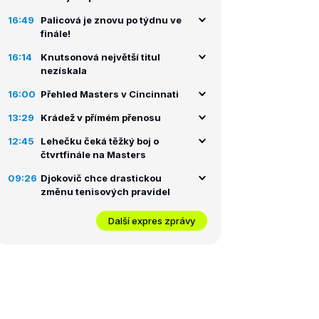
16:49
Palicová je znovu po týdnu ve
finále!
16:14
Knutsonová největší titul
nezískala
16:00
Přehled Masters v Cincinnati
13:29
Krádež v přímém přenosu
12:45
Lehečku čeká těžký boj o
čtvrtfinále na Masters
09:26
Djokovič chce drastickou
změnu tenisových pravidel
Další expres zprávy