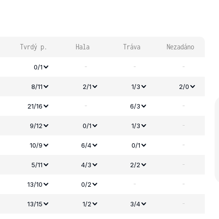
Tvrdý p.
Hala
Tráva
Nezadáno
-
-
-
0/1
8/11
2/1
1/3
2/0
-
-
21/16
6/3
-
9/12
0/1
1/3
-
10/9
6/4
0/1
-
5/11
4/3
2/2
-
-
13/10
0/2
-
13/15
1/2
3/4