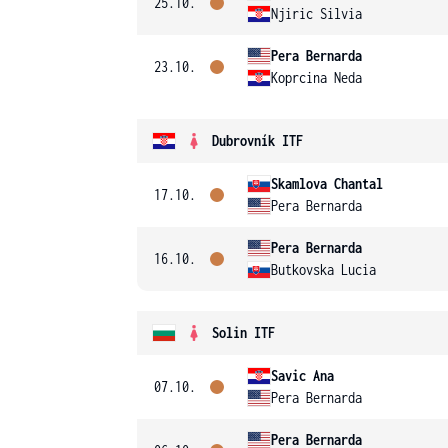
25.10.
Njiric Silvia
Pera Bernarda
23.10.
Koprcina Neda
Dubrovník ITF
Skamlova Chantal
17.10.
Pera Bernarda
Pera Bernarda
16.10.
Butkovska Lucia
Solin ITF
Savic Ana
07.10.
Pera Bernarda
Pera Bernarda