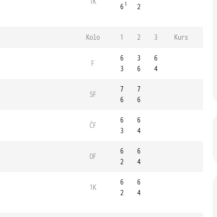
1K
1
6
2
Kolo
1
2
3
Kurs
6
3
6
F
3
6
4
7
7
SF
6
6
6
6
ČF
3
4
6
6
OF
2
4
6
6
1K
2
4