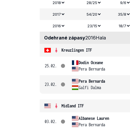
2018
28/25
9/6
2017
54/20
35/8
2016
23/15
18/7
Odehrané zápasy
2016
Hala
Kreuzlingen ITF
Dodin Oceane
25.02.
Pera Bernarda
Pera Bernarda
23.02.
Galfi Dalma
Midland ITF
Albanese Lauren
03.02.
Pera Bernarda