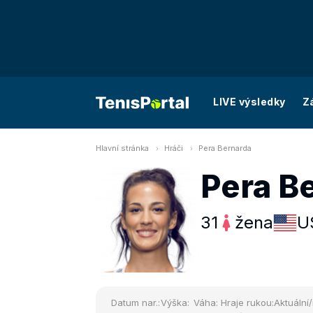
LIVE výsledky
Z
Hlavní stránka
Hráči
Pera Bernarda
Pera B
31
žena
U
Datum nar.:
Výška:
Váha:
Hraje rukou:
Aktuální/