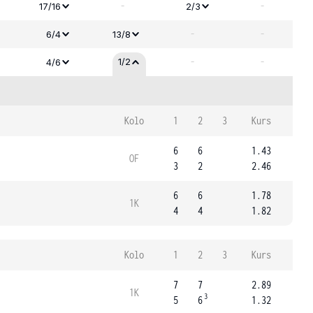
-
-
17/16
2/3
-
-
6/4
13/8
-
-
1/2
4/6
Kolo
1
2
3
Kurs
6
6
1.43
OF
3
2
2.46
6
6
1.78
1K
4
4
1.82
Kolo
1
2
3
Kurs
7
7
2.89
1K
3
5
6
1.32