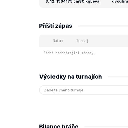
3. 12. 1994
175 cm
80 kg
Levá
dvouhra:
Příští zápas
Datum
Turnaj
Žádné nadcházející zápasy.
Výsledky na turnajích
Bilance hráče