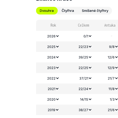
Dvouhra
Čtyřhra
Smíšené čtyřhry
Rok
Celkem
Antuka
-
2026
0/1
2025
22/23
9/8
2024
39/25
12/6
2023
22/25
12/9
2022
37/21
21/7
2021
22/24
11/8
2020
14/15
1/3
2019
38/27
21/6