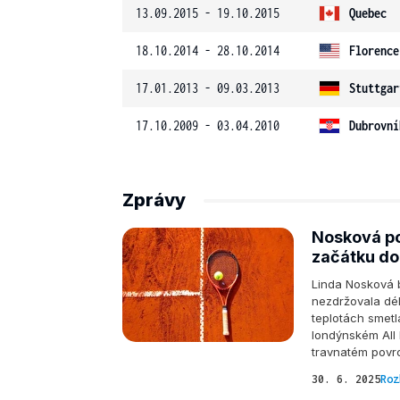
13.09.2015 - 19.10.2015
Quebec
18.10.2014 - 28.10.2014
Florence
17.01.2013 - 09.03.2013
Stuttgar
17.10.2009 - 03.04.2010
Dubrovní
Zprávy
Nosková po
začátku do
Linda Nosková 
nezdržovala dé
teplotách smetl
londýnském All
travnatém povrc
30. 6. 2025
Roz