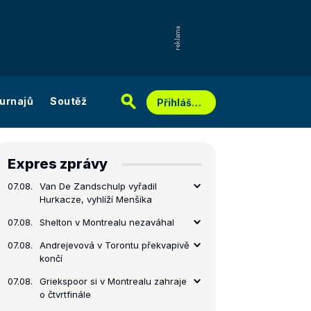
urnajů
Soutěž
Přihlášení
Expres zprávy
07.08.
Van De Zandschulp vyřadil
Hurkacze, vyhlíží Menšíka
07.08.
Shelton v Montrealu nezaváhal
07.08.
Andrejevová v Torontu překvapivě
končí
07.08.
Griekspoor si v Montrealu zahraje
o čtvrtfinále