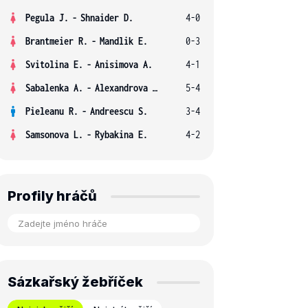
Pegula J.
-
Shnaider D.
4-0
Brantmeier R.
-
Mandlik E.
0-3
Svitolina E.
-
Anisimova A.
4-1
Sabalenka A.
-
Alexandrova E.
5-4
Pieleanu R.
-
Andreescu S.
3-4
Samsonova L.
-
Rybakina E.
4-2
Profily hráčů
Sázkařský žebříček