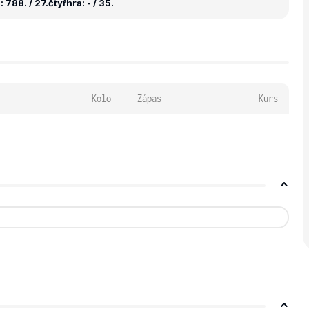
 788. / 27.
čtyřhra: - / 35.
Kolo
Zápas
Kurs