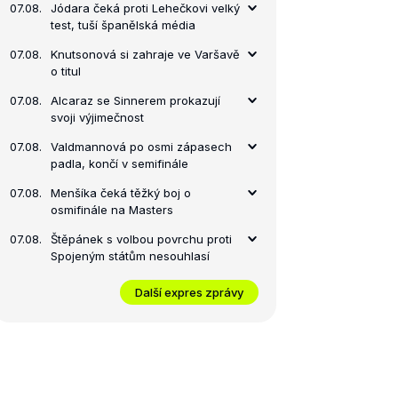
07.08.
Jódara čeká proti Lehečkovi velký
test, tuší španělská média
07.08.
Knutsonová si zahraje ve Varšavě
o titul
07.08.
Alcaraz se Sinnerem prokazují
svoji výjimečnost
07.08.
Valdmannová po osmi zápasech
padla, končí v semifinále
07.08.
Menšíka čeká těžký boj o
osmifinále na Masters
07.08.
Štěpánek s volbou povrchu proti
Spojeným státům nesouhlasí
Další expres zprávy