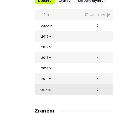
Dvouhry
Čtyřhry
Smíšené čtyřhry
Rok
Hlavní turnaje
2
2022
-
2019
-
2017
-
2015
-
2014
-
2013
Celkem:
2
Zranění