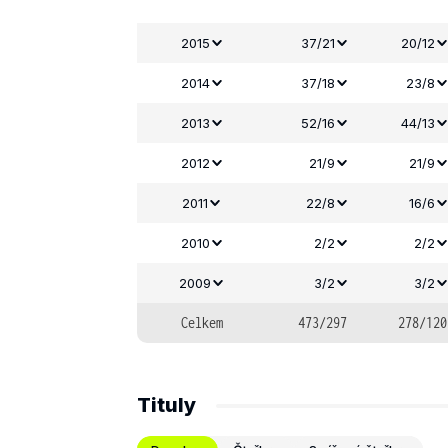
2015
37/21
20/12
2014
37/18
23/8
2013
52/16
44/13
2012
21/9
21/9
2011
22/8
16/6
2010
2/2
2/2
2009
3/2
3/2
Celkem
473/297
278/120
Tituly