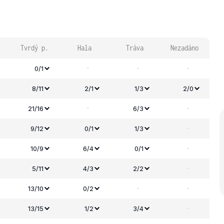
Tvrdý p.
Hala
Tráva
Nezadáno
-
-
-
0/1
8/11
2/1
1/3
2/0
-
-
21/16
6/3
-
9/12
0/1
1/3
-
10/9
6/4
0/1
-
5/11
4/3
2/2
-
-
13/10
0/2
-
13/15
1/2
3/4