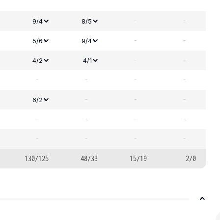
-
-
9/4
8/5
-
-
5/6
9/4
-
-
4/2
4/1
-
-
-
-
-
-
-
6/2
-
-
-
-
-
-
-
-
130/125
48/33
15/19
2/0