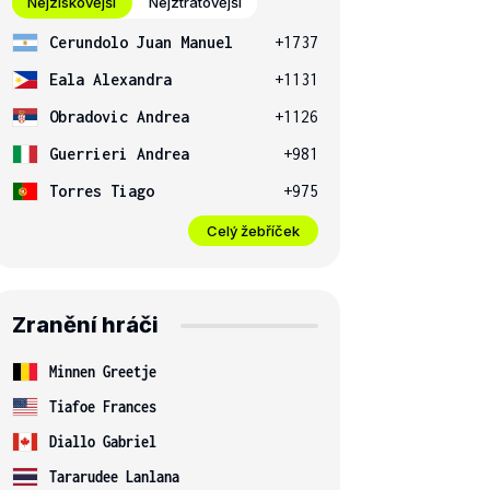
Nejziskovější
Nejztrátovější
Cerundolo Juan Manuel
+1737
Eala Alexandra
+1131
Obradovic Andrea
+1126
Guerrieri Andrea
+981
Torres Tiago
+975
Celý žebříček
Zranění hráči
Minnen Greetje
Tiafoe Frances
Diallo Gabriel
Tararudee Lanlana