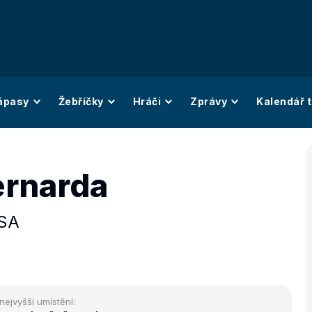
ápasy
Žebříčky
Hráči
Zprávy
Kalendář t
ernarda
SA
nejvyšší umístění: