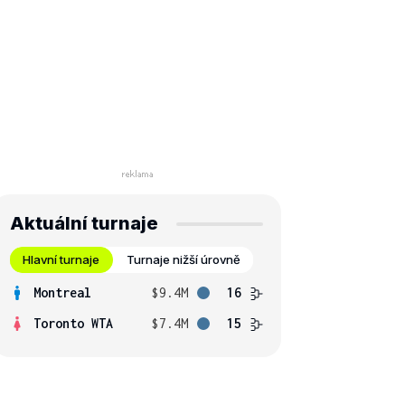
Aktuální turnaje
Hlavní turnaje
Turnaje nižší úrovně
Montreal
$9.4M
16
Toronto WTA
$7.4M
15