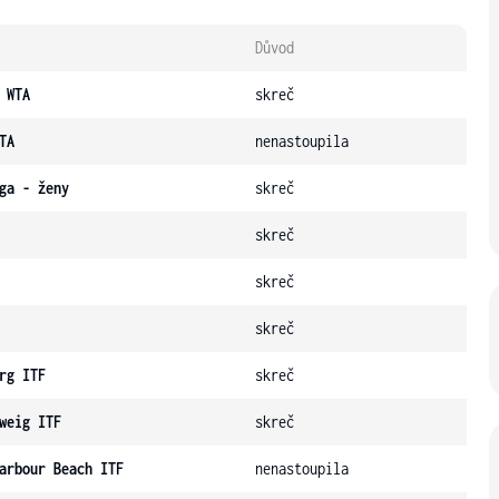
Důvod
 WTA
skreč
TA
nenastoupila
ga - ženy
skreč
skreč
skreč
skreč
rg ITF
skreč
weig ITF
skreč
arbour Beach ITF
nenastoupila