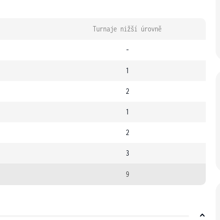
Turnaje nižší úrovně
-
1
2
1
2
3
9