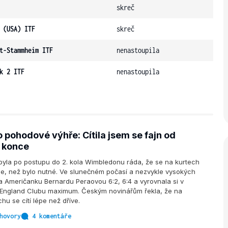
skreč
 (USA) ITF
skreč
t-Stammheim ITF
nenastoupila
k 2 ITF
nenastoupila
 pohodové výhře: Cítila jsem se fajn od
 konce
byla po postupu do 2. kola Wimbledonu ráda, že se na kurtech
le, než bylo nutné. Ve slunečném počasí a nezvykle vysokých
a Američanku Bernardu Peraovou 6:2, 6:4 a vyrovnala si v
 England Clubu maximum. Českým novinářům řekla, že na
hu se cítí lépe než dříve.
hovory
4 komentáře