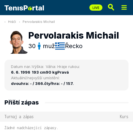
Hráči
Pervolarakis Michail
Pervolarakis Michail
30
muž
Řecko
Datum nar.:
Výška:
Váha:
Hraje rukou:
6. 6. 1996
193 cm
90 kg
Pravá
Aktuální/nejvyšší umístění:
dvouhra: - / 366.
čtyřhra: - / 157.
Příští zápas
Turnaj a zápas
Kurs
Žádné nadcházející zápasy.