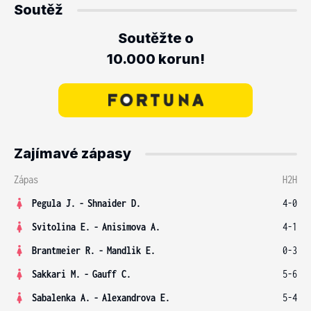
Soutěž
Soutěžte o
10.000 korun!
Zajímavé zápasy
Zápas
H2H
Pegula J.
-
Shnaider D.
4-0
Svitolina E.
-
Anisimova A.
4-1
Brantmeier R.
-
Mandlik E.
0-3
Sakkari M.
-
Gauff C.
5-6
Sabalenka A.
-
Alexandrova E.
5-4