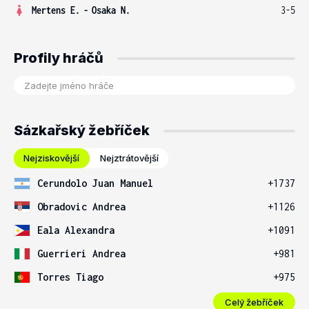
Mertens E.
-
Osaka N.
3-5
Profily hráčů
Sázkařský žebříček
Nejziskovější
Nejztrátovější
Cerundolo Juan Manuel
+1737
Obradovic Andrea
+1126
Eala Alexandra
+1091
Guerrieri Andrea
+981
Torres Tiago
+975
Celý žebříček