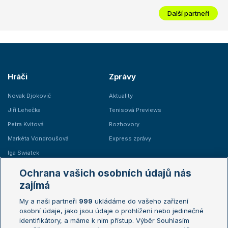
Další partneři
Hráči
Zprávy
Novak Djokovič
Aktuality
Jiří Lehečka
Tenisová Previews
Petra Kvitová
Rozhovory
Markéta Vondroušová
Express zprávy
Iga Swiatek
Marie Bouzková
Ochrana vašich osobních údajů nás
Žebříčky
Kalendář turnajů
zajímá
My a naši partneři
999
ukládáme do vašeho zařízení
Žebříček ATP (muži)
Australian Open
osobní údaje, jako jsou údaje o prohlížení nebo jedinečné
Žebříček WTA (ženy)
French Open
identifikátory, a máme k nim přístup. Výběr Souhlasím