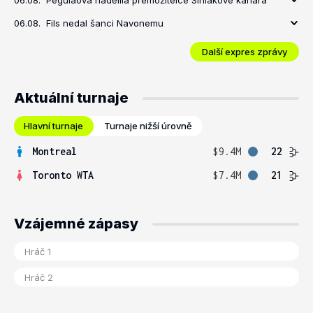
06.08.
Pegulaová nadělila přemožitelce Siniakové kanára
06.08.
Fils nedal šanci Navonemu
Další expres zprávy
Aktuální turnaje
Hlavní turnaje
Turnaje nižší úrovně
Montreal
$9.4M
22
Toronto WTA
$7.4M
21
Vzájemné zápasy