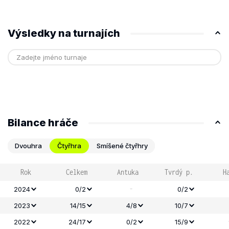
Výsledky na turnajích
Bilance hráče
Dvouhra
Čtyřhra
Smíšené čtyřhry
Rok
Celkem
Antuka
Tvrdý p.
H
-
2024
0/2
0/2
2023
14/15
4/8
10/7
2022
24/17
0/2
15/9