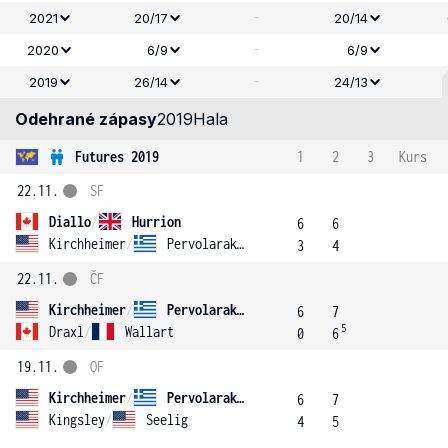
-
2021
20/17
20/14
-
2020
6/9
6/9
-
2019
26/14
24/13
Odehrané zápasy
2019
Hala
Futures 2019
1
2
3
Kurs
22.11.
SF
Diallo
/
Hurrion
6
6
Kirchheimer
/
Pervolarakis
3
4
22.11.
ČF
Kirchheimer
/
Pervolarakis
6
7
5
Draxl
/
Wallart
0
6
19.11.
OF
Kirchheimer
/
Pervolarakis
6
7
Kingsley
/
Seelig
4
5