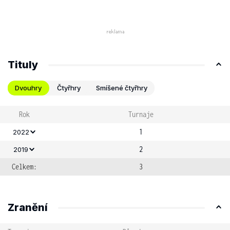
Tituly
Dvouhry
Čtyřhry
Smíšené čtyřhry
Rok
Turnaje
1
2022
2
2019
Celkem:
3
Zranění