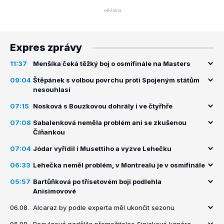
Expres zprávy
11:37
Menšíka čeká těžký boj o osmifinále na Masters
09:04
Štěpánek s volbou povrchu proti Spojeným státům
nesouhlasí
07:15
Nosková s Bouzkovou dohrály i ve čtyřhře
07:08
Sabalenková neměla problém ani se zkušenou
Číňankou
07:04
Jódar vyřídil i Musettiho a vyzve Lehečku
06:33
Lehečka neměl problém, v Montrealu je v osmifinále
05:57
Bartůňková po třísetovém boji podlehla
Anisimovové
06.08.
Alcaraz by podle experta měl ukončit sezonu