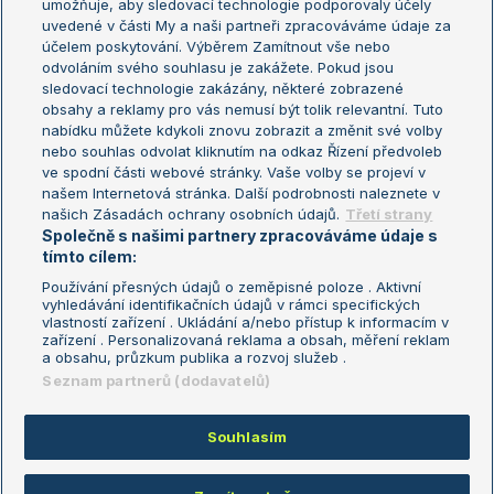
umožňuje, aby sledovací technologie podporovaly účely
Sázkařský žebříček
Wimbledon
uvedené v části My a naši partneři zpracováváme údaje za
US Open
účelem poskytování. Výběrem Zamítnout vše nebo
odvoláním svého souhlasu je zakážete. Pokud jsou
Turnaj mistrů
sledovací technologie zakázány, některé zobrazené
Turnaj mistryň
obsahy a reklamy pro vás nemusí být tolik relevantní. Tuto
Aktualní trendy
nabídku můžete kdykoli znovu zobrazit a změnit své volby
nebo souhlas odvolat kliknutím na odkaz Řízení předvoleb
ve spodní části webové stránky. Vaše volby se projeví v
Fotbalové přestupy
našem Internetová stránka. Další podrobnosti naleznete v
Livesport Daily
našich Zásadách ochrany osobních údajů.
Třetí strany
Společně s našimi partnery zpracováváme údaje s
LS Prague Open
tímto cílem:
Používání přesných údajů o zeměpisné poloze . Aktivní
vyhledávání identifikačních údajů v rámci specifických
vlastností zařízení . Ukládání a/nebo přístup k informacím v
Podmínky užití
Nastavení soukromí
zařízení . Personalizovaná reklama a obsah, měření reklam
GDPR a žurnalistika
Reklama
a obsahu, průzkum publika a rozvoj služeb .
Informace o zpracování osobních
Kontakt
Seznam partnerů (dodavatelů)
údajů
Tiráž
Souhlasím
Copyright © 2008-2026 TenisPortal.cz. Využíváme zpravodajství ČTK.