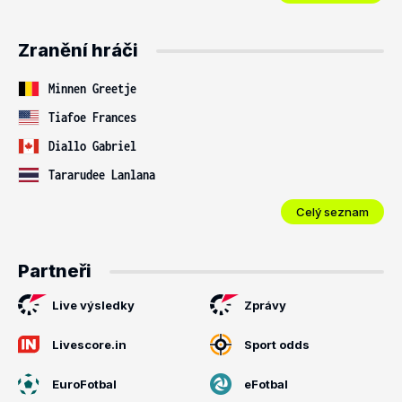
Zranění hráči
Minnen Greetje
Tiafoe Frances
Diallo Gabriel
Tararudee Lanlana
Celý seznam
Partneři
Live výsledky
Zprávy
Livescore.in
Sport odds
EuroFotbal
eFotbal