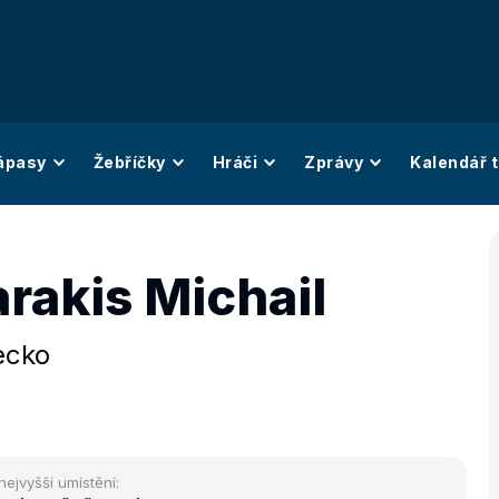
ápasy
Žebříčky
Hráči
Zprávy
Kalendář t
rakis Michail
ecko
nejvyšší umístění: