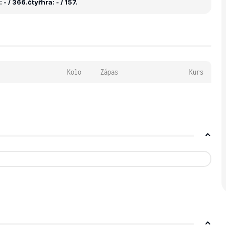
 - / 366.
čtyřhra: - / 157.
Kolo
Zápas
Kurs