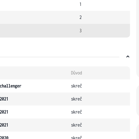
1
2
3
Důvod
challenger
skreč
2021
skreč
2021
skreč
2021
skreč
2020
skreč