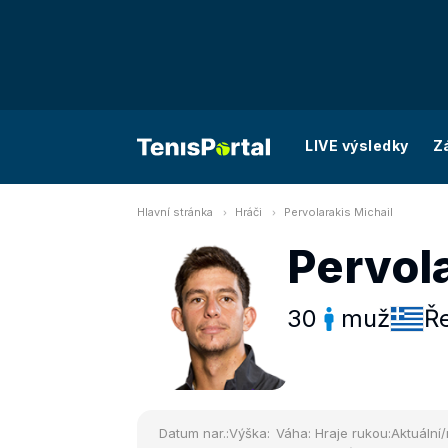
LIVE výsledky
Z
Hlavní stránka
Hráči
Pervolarakis Michail
Pervola
30
muž
Ř
Datum nar.:
Výška:
Váha:
Hraje rukou:
Aktuální/