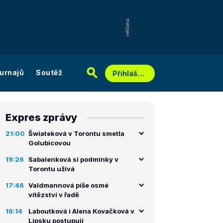
urnajů
Soutěž
Přihlášení
Expres zprávy
21:00
Šwiateková v Torontu smetla
Golubicovou
19:26
Sabalenková si podmínky v
Torontu užívá
17:46
Valdmannová píše osmé
vítězství v řadě
16:14
Laboutková i Alena Kovačková v
Lipsku postupují