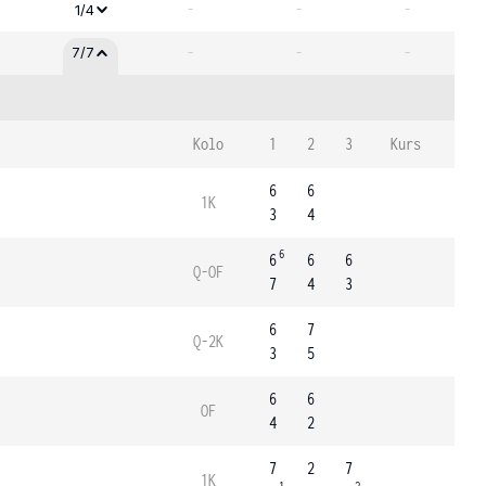
-
-
-
1/4
-
-
-
7/7
Kolo
1
2
3
Kurs
6
6
1K
3
4
6
6
6
6
Q-OF
7
4
3
6
7
Q-2K
3
5
6
6
OF
4
2
7
2
7
1K