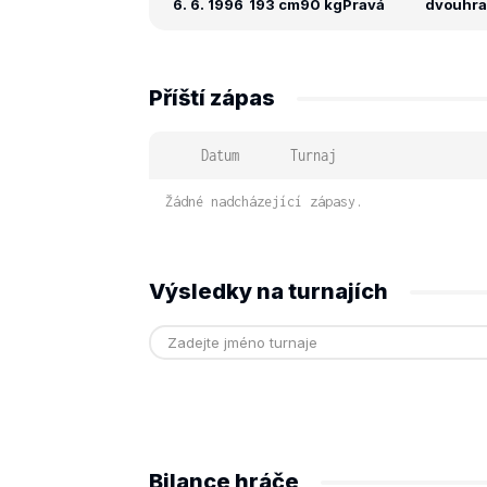
6. 6. 1996
193 cm
90 kg
Pravá
dvouhra:
Příští zápas
Datum
Turnaj
Žádné nadcházející zápasy.
Výsledky na turnajích
Bilance hráče