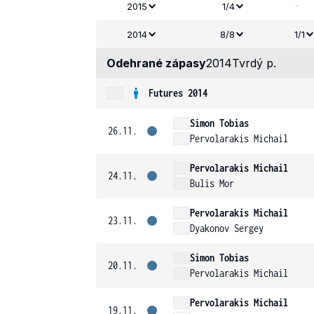
-
2015
1/4
2014
8/8
1/1
Odehrané zápasy
2014
Tvrdý p.
Futures 2014
Simon Tobias
26.11.
Pervolarakis Michail
Pervolarakis Michail
24.11.
Bulis Mor
Pervolarakis Michail
23.11.
Dyakonov Sergey
Simon Tobias
20.11.
Pervolarakis Michail
Pervolarakis Michail
19.11.