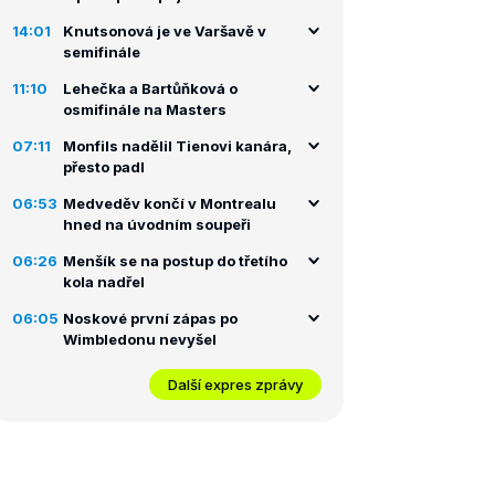
14:01
Knutsonová je ve Varšavě v
semifinále
11:10
Lehečka a Bartůňková o
osmifinále na Masters
07:11
Monfils nadělil Tienovi kanára,
přesto padl
06:53
Medveděv končí v Montrealu
hned na úvodním soupeři
06:26
Menšík se na postup do třetího
kola nadřel
06:05
Noskové první zápas po
Wimbledonu nevyšel
Další expres zprávy