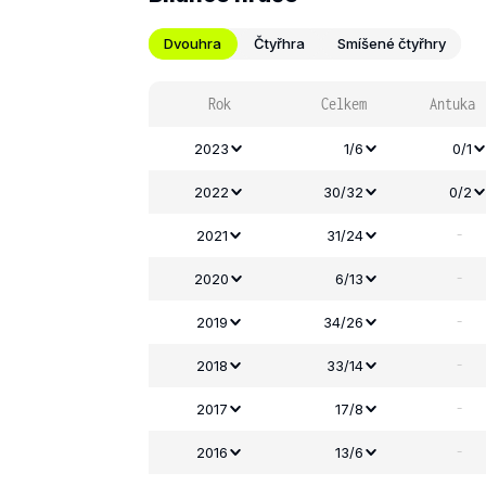
Dvouhra
Čtyřhra
Smíšené čtyřhry
Rok
Celkem
Antuka
2023
1/6
0/1
2022
30/32
0/2
-
2021
31/24
-
2020
6/13
-
2019
34/26
-
2018
33/14
-
2017
17/8
-
2016
13/6