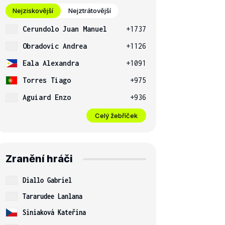
Nejziskovější
Nejztrátovější
Cerundolo Juan Manuel
+1737
Obradovic Andrea
+1126
Eala Alexandra
+1091
Torres Tiago
+975
Aguiard Enzo
+936
Celý žebříček
Zranění hráči
Diallo Gabriel
Tararudee Lanlana
Siniaková Kateřina