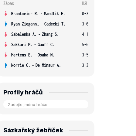
Zápas
H2H
Brantmeier R.
-
Mandlik E.
0-3
Ryan Ziegann S.
-
Gadecki T.
3-0
Sabalenka A.
-
Zhang S.
4-1
Sakkari M.
-
Gauff C.
5-6
Mertens E.
-
Osaka N.
3-5
Norrie C.
-
De Minaur A.
3-3
Profily hráčů
Sázkařský žebříček