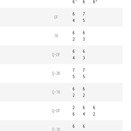
1
2
6
6
6
6
7
OF
4
5
6
6
1K
2
3
6
6
Q-OF
4
3
7
7
Q-2K
5
5
6
6
Q-1K
2
2
2
6
6
Q-OF
6
4
2
6
6
Q-1K