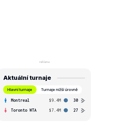
Aktuální turnaje
Hlavní turnaje
Turnaje nižší úrovně
Montreal
$9.4M
30
Toronto WTA
$7.4M
27