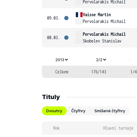
Pervolarakis Michail
Vaisse Martin
09.03.
Pervolarakis Michail
Pervolarakis Michail
08.03.
Skobelev Stanislav
-
2013
2/2
Celkem
176/143
1/4
Tituly
Dvouhry
Čtyřhry
Smíšené čtyřhry
Rok
Hlavní turnaje