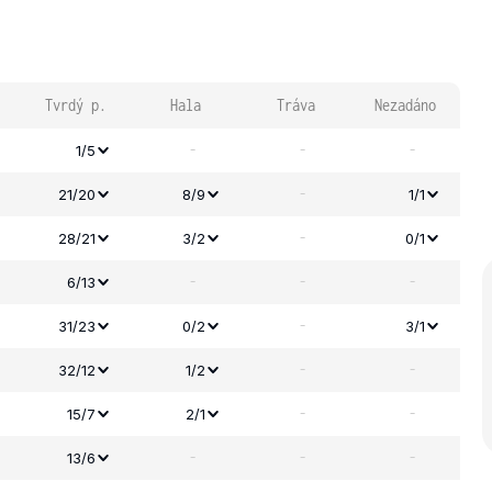
Tvrdý p.
Hala
Tráva
Nezadáno
-
-
-
1/5
-
21/20
8/9
1/1
-
28/21
3/2
0/1
-
-
-
6/13
-
31/23
0/2
3/1
-
-
32/12
1/2
-
-
15/7
2/1
-
-
-
13/6