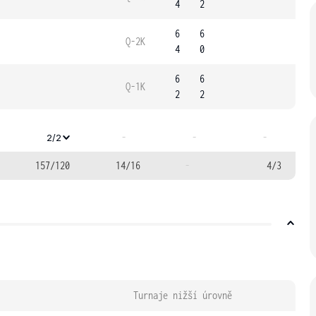
4
2
6
6
Q-2K
4
0
6
6
Q-1K
2
2
-
-
-
2/2
157/120
14/16
-
4/3
Turnaje nižší úrovně