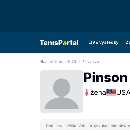
LIVE výsledky
Z
Hlavní stránka
Hráči
Pinson Liz
Pinson 
žena
US
Datum nar.:
Výška:
Váha:
Hraje rukou:
Aktuální/ne