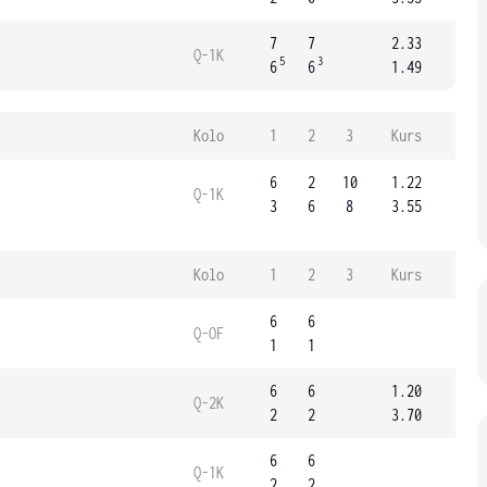
7
7
2.33
Q-1K
5
3
6
6
1.49
Kolo
1
2
3
Kurs
6
2
10
1.22
Q-1K
3
6
8
3.55
Kolo
1
2
3
Kurs
6
6
Q-OF
1
1
6
6
1.20
Q-2K
2
2
3.70
6
6
Q-1K
2
2