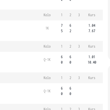
Kolo
1
2
3
Kurs
7
6
1.04
1K
5
2
7.67
Kolo
1
2
3
Kurs
6
6
1.01
Q-1K
0
0
10.40
Kolo
1
2
3
Kurs
6
6
Q-1K
0
0
Kolo
1
2
3
Kurs