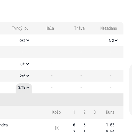
Tvrdý p.
Hala
Tráva
Nezadáno
-
-
0/2
1/2
-
-
-
-
-
-
-
0/1
-
-
-
2/6
-
-
-
3/18
Kolo
1
2
3
Kurs
ndra
6
6
1.03
1K
2
1
8.84