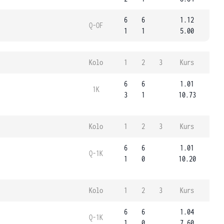
6
6
1.12
Q-OF
1
1
5.00
Kolo
1
2
3
Kurs
6
6
1.01
1K
3
1
10.73
Kolo
1
2
3
Kurs
6
6
1.01
Q-1K
1
0
10.20
Kolo
1
2
3
Kurs
6
6
1.04
Q-1K
1
0
7.60