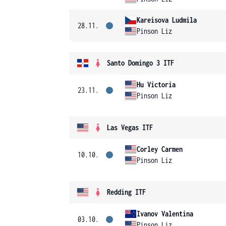
Kareisova Ludmila
28.11.
Pinson Liz
Santo Domingo 3 ITF
Hu Victoria
23.11.
Pinson Liz
Las Vegas ITF
Corley Carmen
10.10.
Pinson Liz
Redding ITF
Ivanov Valentina
03.10.
Pinson Liz