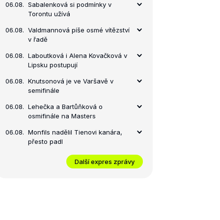
06.08.
Sabalenková si podmínky v
Torontu užívá
06.08.
Valdmannová píše osmé vítězství
v řadě
06.08.
Laboutková i Alena Kovačková v
Lipsku postupují
06.08.
Knutsonová je ve Varšavě v
semifinále
06.08.
Lehečka a Bartůňková o
osmifinále na Masters
06.08.
Monfils nadělil Tienovi kanára,
přesto padl
Další expres zprávy