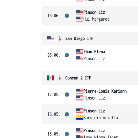
Pinson Liz
13.06.
Hui Margaret
San Diego ITF
Zhao Elena
06.06.
Pinson Liz
Cancun 2 ITF
Pierre-Louis Kariann
17.05.
Pinson Liz
Pinson Liz
16.05.
Burstein Ariella
Pinson Liz
15.05.
Imbo Nloga Janet