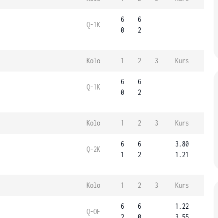
6
6
Q-1K
0
2
Kolo
1
2
3
Kurs
6
6
Q-1K
0
2
Kolo
1
2
3
Kurs
6
6
3.80
Q-2K
1
2
1.21
Kolo
1
2
3
Kurs
6
6
1.22
Q-OF
2
0
3.55