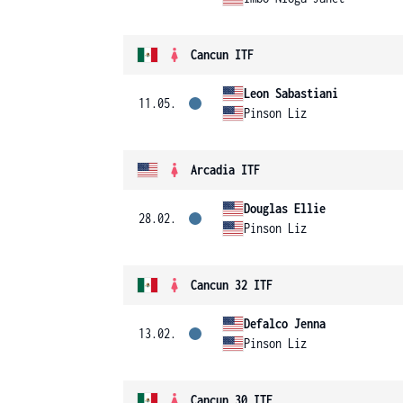
Cancun ITF
Leon Sabastiani
11.05.
Pinson Liz
Arcadia ITF
Douglas Ellie
28.02.
Pinson Liz
Cancun 32 ITF
Defalco Jenna
13.02.
Pinson Liz
Cancun 30 ITF