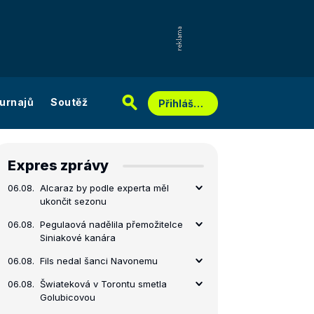
urnajů
Soutěž
Přihlášení
Expres zprávy
06.08.
Alcaraz by podle experta měl
ukončit sezonu
06.08.
Pegulaová nadělila přemožitelce
Siniakové kanára
06.08.
Fils nedal šanci Navonemu
06.08.
Šwiateková v Torontu smetla
Golubicovou