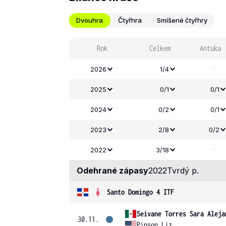
Dvouhra
Čtyřhra
Smíšené čtyřhry
Rok
Celkem
Antuka
-
2026
1/4
2025
0/1
0/1
2024
0/2
0/1
2023
2/8
0/2
-
2022
3/18
Odehrané zápasy
2022
Tvrdý p.
Santo Domingo 4 ITF
Seivane Torres Sara Aleja
30.11.
Pinson Liz