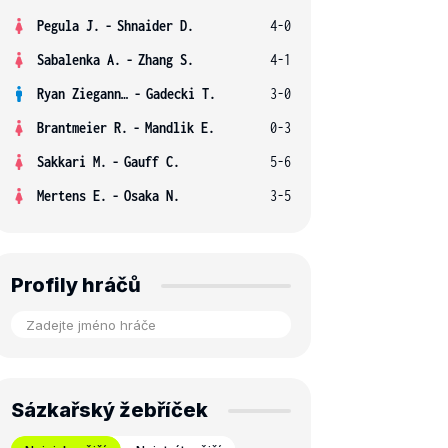
Pegula J.
-
Shnaider D.
4-0
Sabalenka A.
-
Zhang S.
4-1
Ryan Ziegann S.
-
Gadecki T.
3-0
Brantmeier R.
-
Mandlik E.
0-3
Sakkari M.
-
Gauff C.
5-6
Mertens E.
-
Osaka N.
3-5
Profily hráčů
Sázkařský žebříček