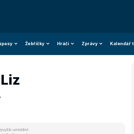
ápasy
Žebříčky
Hráči
Zprávy
Kalendář t
Liz
A
jvyšší umístění: