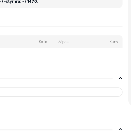
 / -
čtyřhra: - / 1470.
Kolo
Zápas
Kurs