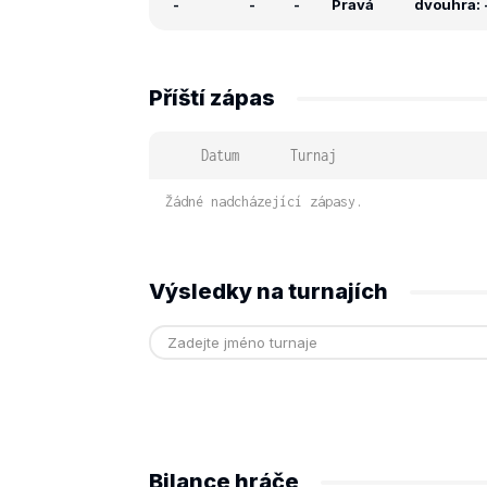
-
-
-
Pravá
dvouhra: -
Příští zápas
Datum
Turnaj
Žádné nadcházející zápasy.
Výsledky na turnajích
Bilance hráče