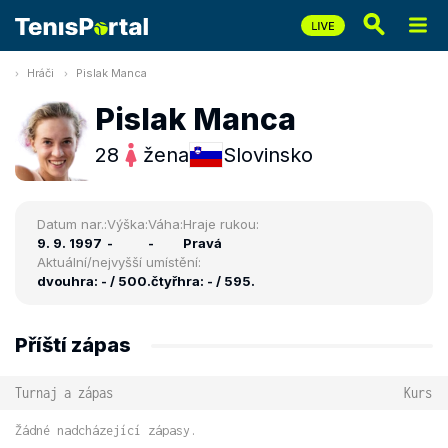
Hráči
Pislak Manca
Pislak Manca
28
žena
Slovinsko
Datum nar.:
Výška:
Váha:
Hraje rukou:
9. 9. 1997
-
-
Pravá
Aktuální/nejvyšší umístění:
dvouhra: - / 500.
čtyřhra: - / 595.
Příští zápas
Turnaj a zápas
Kurs
Žádné nadcházející zápasy.