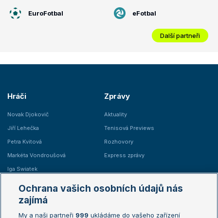
EuroFotbal
eFotbal
Další partneři
Hráči
Zprávy
Novak Djokovič
Aktuality
Jiří Lehečka
Tenisová Previews
Petra Kvitová
Rozhovory
Markéta Vondroušová
Express zprávy
Iga Swiatek
Marie Bouzková
Ochrana vašich osobních údajů nás
Žebříčky
Kalendář turnajů
zajímá
My a naši partneři
999
ukládáme do vašeho zařízení
Žebříček ATP (muži)
Australian Open