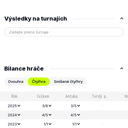
Výsledky na turnajích
Bilance hráče
Dvouhra
Čtyřhra
Smíšené čtyřhry
Rok
Celkem
Antuka
Tvrdý p.
H
-
2025
3/6
3/5
-
2024
4/5
4/5
-
2023
1/1
1/1