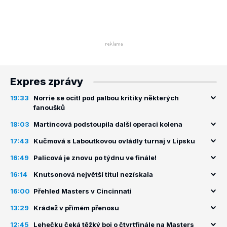
Expres zprávy
19:33
Norrie se ocitl pod palbou kritiky některých
fanoušků
18:03
Martincová podstoupila další operaci kolena
17:43
Kučmová s Laboutkovou ovládly turnaj v Lipsku
16:49
Palicová je znovu po týdnu ve finále!
16:14
Knutsonová největší titul nezískala
16:00
Přehled Masters v Cincinnati
13:29
Krádež v přímém přenosu
12:45
Lehečku čeká těžký boj o čtvrtfinále na Masters