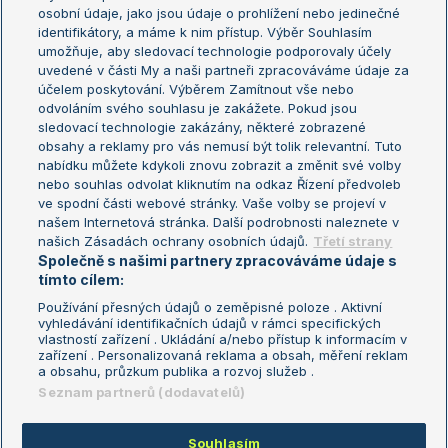
osobní údaje, jako jsou údaje o prohlížení nebo jedinečné
Žebříček WTA (ženy)
French Open
identifikátory, a máme k nim přístup. Výběr Souhlasím
umožňuje, aby sledovací technologie podporovaly účely
Sázkařský žebříček
Wimbledon
uvedené v části My a naši partneři zpracováváme údaje za
US Open
účelem poskytování. Výběrem Zamítnout vše nebo
odvoláním svého souhlasu je zakážete. Pokud jsou
Turnaj mistrů
sledovací technologie zakázány, některé zobrazené
Turnaj mistryň
obsahy a reklamy pro vás nemusí být tolik relevantní. Tuto
Aktualní trendy
nabídku můžete kdykoli znovu zobrazit a změnit své volby
nebo souhlas odvolat kliknutím na odkaz Řízení předvoleb
ve spodní části webové stránky. Vaše volby se projeví v
Fotbalové přestupy
našem Internetová stránka. Další podrobnosti naleznete v
Livesport Daily
našich Zásadách ochrany osobních údajů.
Třetí strany
Společně s našimi partnery zpracováváme údaje s
LS Prague Open
tímto cílem:
Používání přesných údajů o zeměpisné poloze . Aktivní
vyhledávání identifikačních údajů v rámci specifických
vlastností zařízení . Ukládání a/nebo přístup k informacím v
Podmínky užití
Nastavení soukromí
zařízení . Personalizovaná reklama a obsah, měření reklam
GDPR a žurnalistika
Reklama
a obsahu, průzkum publika a rozvoj služeb .
Informace o zpracování osobních
Kontakt
Seznam partnerů (dodavatelů)
údajů
Tiráž
Souhlasím