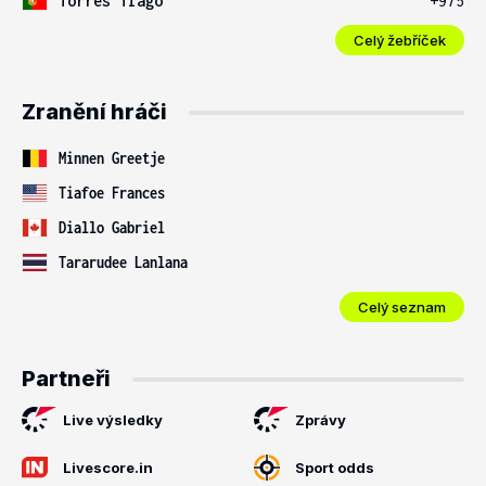
Torres Tiago
+975
Celý žebříček
Zranění hráči
Minnen Greetje
Tiafoe Frances
Diallo Gabriel
Tararudee Lanlana
Celý seznam
Partneři
Live výsledky
Zprávy
Livescore.in
Sport odds