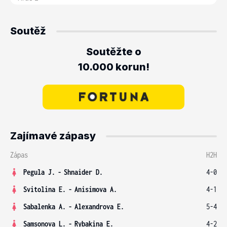
Soutěž
Soutěžte o
10.000 korun!
Zajímavé zápasy
Zápas
H2H
Pegula J.
-
Shnaider D.
4-0
Svitolina E.
-
Anisimova A.
4-1
Sabalenka A.
-
Alexandrova E.
5-4
Samsonova L.
-
Rybakina E.
4-2