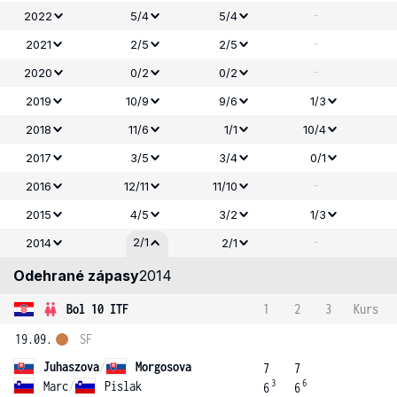
-
2022
5/4
5/4
-
2021
2/5
2/5
-
2020
0/2
0/2
2019
10/9
9/6
1/3
2018
11/6
1/1
10/4
2017
3/5
3/4
0/1
-
2016
12/11
11/10
2015
4/5
3/2
1/3
-
2/1
2014
2/1
Odehrané zápasy
2014
Bol 10 ITF
1
2
3
Kurs
19.09.
SF
Juhaszova
/
Morgosova
7
7
3
6
Marc
/
Pislak
6
6