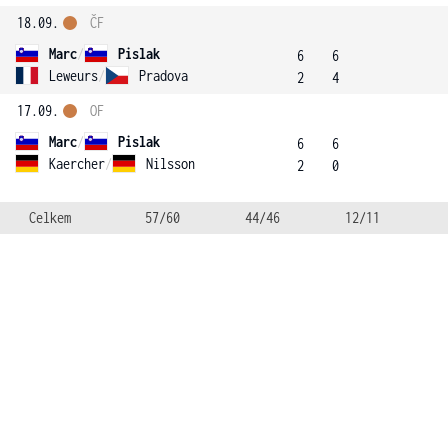
18.09.
ČF
Marc
/
Pislak
6
6
Leweurs
/
Pradova
2
4
17.09.
OF
Marc
/
Pislak
6
6
Kaercher
/
Nilsson
2
0
Celkem
57/60
44/46
12/11