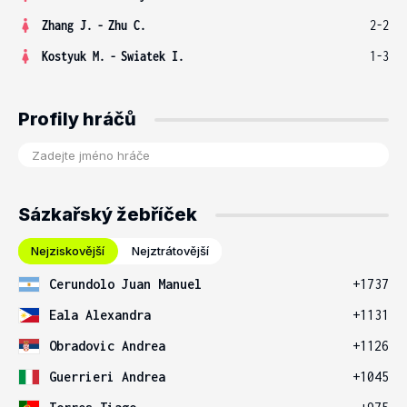
Zhang J.
-
Zhu C.
2-2
Kostyuk M.
-
Swiatek I.
1-3
Profily hráčů
Sázkařský žebříček
Nejziskovější
Nejztrátovější
Cerundolo Juan Manuel
+1737
Eala Alexandra
+1131
Obradovic Andrea
+1126
Guerrieri Andrea
+1045