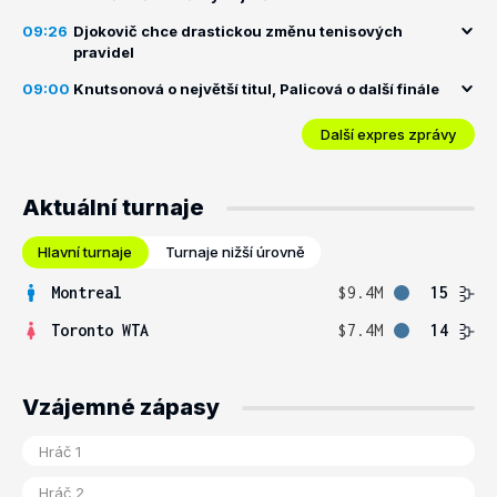
09:26
Djokovič chce drastickou změnu tenisových
pravidel
09:00
Knutsonová o největší titul, Palicová o další finále
Další expres zprávy
Aktuální turnaje
Hlavní turnaje
Turnaje nižší úrovně
Montreal
$9.4M
15
Toronto WTA
$7.4M
14
Vzájemné zápasy