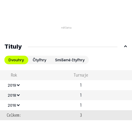
Tituly
Dvouhry
Čtyřhry
Smíšené čtyřhry
Rok
Turnaje
1
2019
1
2018
1
2016
Celkem:
3