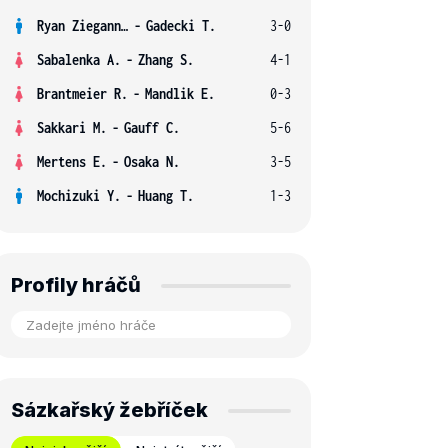
Ryan Ziegann S.
-
Gadecki T.
3-0
Sabalenka A.
-
Zhang S.
4-1
Brantmeier R.
-
Mandlik E.
0-3
Sakkari M.
-
Gauff C.
5-6
Mertens E.
-
Osaka N.
3-5
Mochizuki Y.
-
Huang T.
1-3
Profily hráčů
Sázkařský žebříček