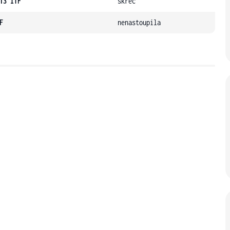
13 ITF
skreč
F
nenastoupila