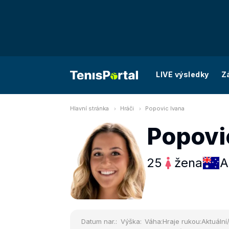
LIVE výsledky
Z
Hlavní stránka
Hráči
Popovic Ivana
Popovi
25
žena
A
Datum nar.:
Výška:
Váha:
Hraje rukou:
Aktuální