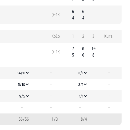
6
6
Q-1K
4
4
Kolo
1
2
3
Kurs
7
0
10
Q-1K
5
6
8
-
-
14/11
3/1
-
-
5/10
3/1
-
-
9/5
1/1
-
-
-
-
56/56
1/3
8/4
-