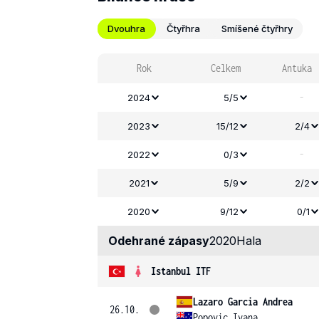
Dvouhra
Čtyřhra
Smíšené čtyřhry
Rok
Celkem
Antuka
-
2024
5/5
2023
15/12
2/4
-
2022
0/3
2021
5/9
2/2
2020
9/12
0/1
Odehrané zápasy
2020
Hala
Istanbul ITF
Lazaro Garcia Andrea
26.10.
Popovic Ivana