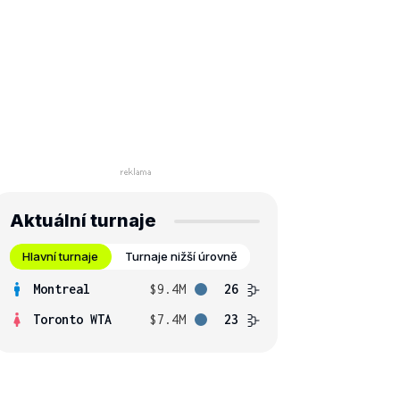
Aktuální turnaje
Hlavní turnaje
Turnaje nižší úrovně
Montreal
$9.4M
26
Toronto WTA
$7.4M
23