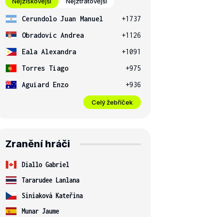
Nejziskovější
Nejztrátovější
Cerundolo Juan Manuel
+1737
Obradovic Andrea
+1126
Eala Alexandra
+1091
Torres Tiago
+975
Aguiard Enzo
+936
Celý žebříček
Zranění hráči
Diallo Gabriel
Tararudee Lanlana
Siniaková Kateřina
Munar Jaume