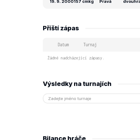
19. 9. 2000
157 cm
kg
Pravá
dvouhra:
Příští zápas
Datum
Turnaj
Žádné nadcházející zápasy.
Výsledky na turnajích
Bilance hráče