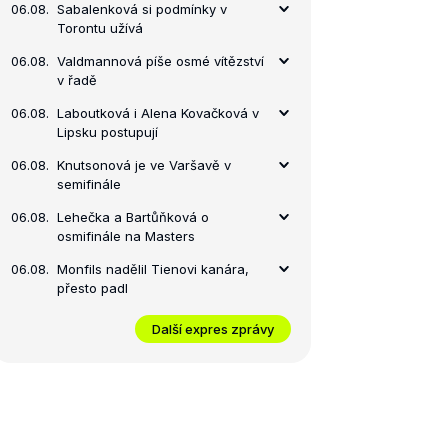
06.08.
Sabalenková si podmínky v
Torontu užívá
06.08.
Valdmannová píše osmé vítězství
v řadě
06.08.
Laboutková i Alena Kovačková v
Lipsku postupují
06.08.
Knutsonová je ve Varšavě v
semifinále
06.08.
Lehečka a Bartůňková o
osmifinále na Masters
06.08.
Monfils nadělil Tienovi kanára,
přesto padl
Další expres zprávy