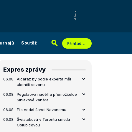
urnajů
Soutěž
Přihlášení
Expres zprávy
06.08.
Alcaraz by podle experta měl
ukončit sezonu
06.08.
Pegulaová nadělila přemožitelce
Siniakové kanára
06.08.
Fils nedal šanci Navonemu
06.08.
Šwiateková v Torontu smetla
Golubicovou