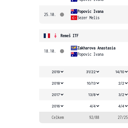
Popovic Ivana
25.10.
Sezer Melis
Remeš ITF
Zakharova Anastasia
18.10.
Popovic Ivana
2019
31/22
14/10
2018
10/13
2/2
2017
13/8
3/2
2016
4/4
4/4
Celkem
92/88
27/25