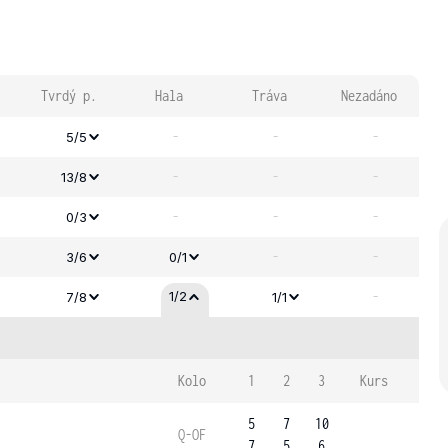
Tvrdý p.
Hala
Tráva
Nezadáno
-
-
-
5/5
-
-
-
13/8
-
-
-
0/3
-
-
3/6
0/1
-
1/2
7/8
1/1
Kolo
1
2
3
Kurs
5
7
10
Q-OF
7
5
6