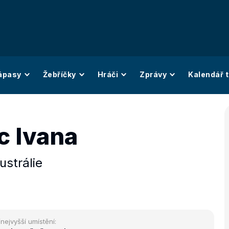
ápasy
Žebříčky
Hráči
Zprávy
Kalendář t
c Ivana
ustrálie
/nejvyšší umístění: