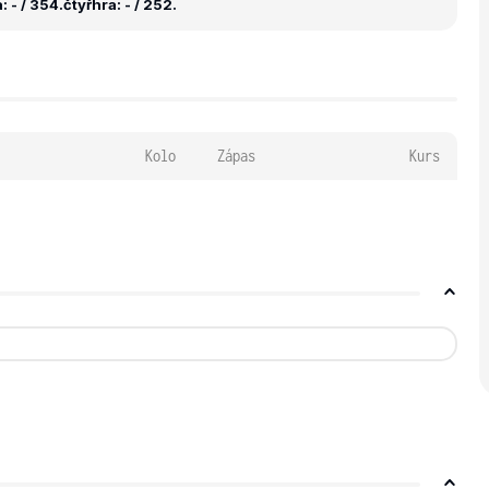
 - / 354.
čtyřhra: - / 252.
Kolo
Zápas
Kurs