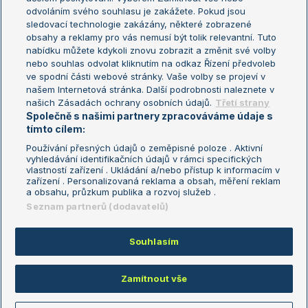
odvoláním svého souhlasu je zakážete. Pokud jsou
Turnaj mistrů
sledovací technologie zakázány, některé zobrazené
Turnaj mistryň
obsahy a reklamy pro vás nemusí být tolik relevantní. Tuto
Aktualní trendy
nabídku můžete kdykoli znovu zobrazit a změnit své volby
nebo souhlas odvolat kliknutím na odkaz Řízení předvoleb
ve spodní části webové stránky. Vaše volby se projeví v
Fotbalové přestupy
našem Internetová stránka. Další podrobnosti naleznete v
Livesport Daily
našich Zásadách ochrany osobních údajů.
Třetí strany
Společně s našimi partnery zpracováváme údaje s
LS Prague Open
tímto cílem:
Používání přesných údajů o zeměpisné poloze . Aktivní
vyhledávání identifikačních údajů v rámci specifických
vlastností zařízení . Ukládání a/nebo přístup k informacím v
Podmínky užití
Nastavení soukromí
zařízení . Personalizovaná reklama a obsah, měření reklam
GDPR a žurnalistika
Reklama
a obsahu, průzkum publika a rozvoj služeb .
Informace o zpracování osobních
Kontakt
Seznam partnerů (dodavatelů)
údajů
Tiráž
Souhlasím
Copyright © 2008-2026 TenisPortal.cz. Využíváme zpravodajství ČTK.
Zamítnout vše