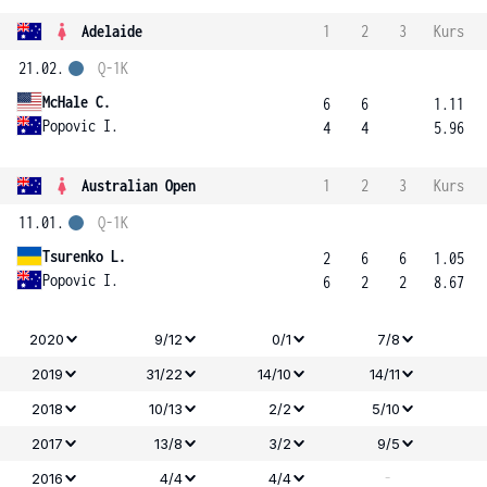
Adelaide
1
2
3
Kurs
21.02.
Q-1K
McHale C.
6
6
1.11
Popovic I.
4
4
5.96
Australian Open
1
2
3
Kurs
11.01.
Q-1K
Tsurenko L.
2
6
6
1.05
Popovic I.
6
2
2
8.67
2020
9/12
0/1
7/8
2019
31/22
14/10
14/11
2018
10/13
2/2
5/10
2017
13/8
3/2
9/5
-
2016
4/4
4/4