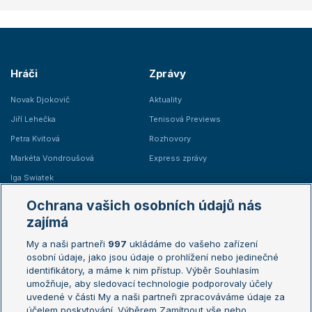
Hráči
Zprávy
Novak Djokovič
Aktuality
Jiří Lehečka
Tenisová Previews
Petra Kvitová
Rozhovory
Markéta Vondroušová
Express zprávy
Iga Swiatek
Marie Bouzková
Ochrana vašich osobních údajů nás
Žebříčky
Kalendář turnajů
zajímá
My a naši partneři
997
ukládáme do vašeho zařízení
Žebříček ATP (muži)
Australian Open
osobní údaje, jako jsou údaje o prohlížení nebo jedinečné
Žebříček WTA (ženy)
French Open
identifikátory, a máme k nim přístup. Výběr Souhlasím
umožňuje, aby sledovací technologie podporovaly účely
Sázkařský žebříček
Wimbledon
uvedené v části My a naši partneři zpracováváme údaje za
US Open
účelem poskytování. Výběrem Zamítnout vše nebo