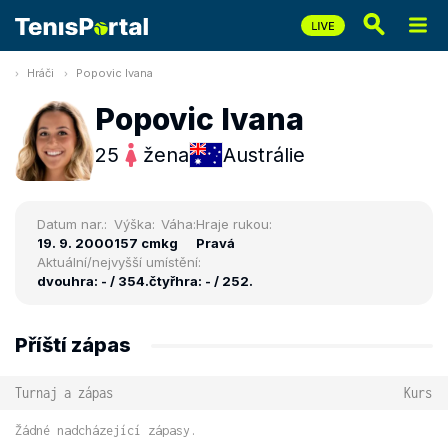
Hráči
Popovic Ivana
Popovic Ivana
25
žena
Austrálie
Datum nar.:
Výška:
Váha:
Hraje rukou:
19. 9. 2000
157 cm
kg
Pravá
Aktuální/nejvyšší umístění:
dvouhra: - / 354.
čtyřhra: - / 252.
Příští zápas
Turnaj a zápas
Kurs
Žádné nadcházející zápasy.