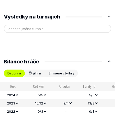
Výsledky na turnajích
Bilance hráče
Dvouhra
Čtyřhra
Smíšené čtyřhry
Rok
Celkem
Antuka
Tvrdý p.
H
-
2024
5/5
5/5
2023
15/12
2/4
13/8
-
2022
0/3
0/3