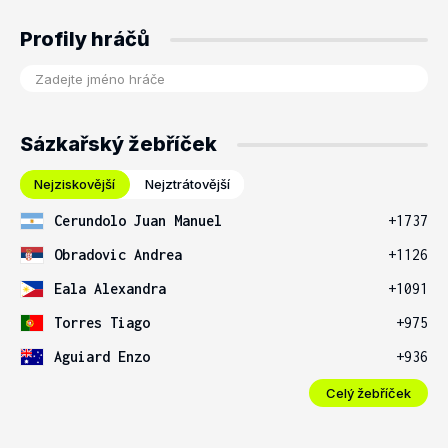
Profily hráčů
Sázkařský žebříček
Nejziskovější
Nejztrátovější
Cerundolo Juan Manuel
+1737
Obradovic Andrea
+1126
Eala Alexandra
+1091
Torres Tiago
+975
Aguiard Enzo
+936
Celý žebříček