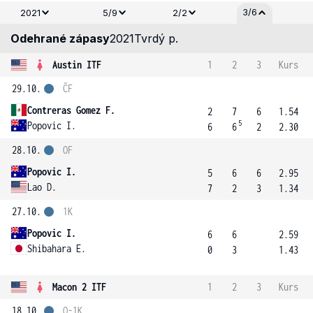
3/6
2021
5/9
2/2
Odehrané zápasy
2021
Tvrdý p.
Austin ITF
1
2
3
Kurs
29.10.
ČF
Contreras Gomez F.
2
7
6
1.54
5
Popovic I.
6
6
2
2.30
28.10.
OF
Popovic I.
5
6
6
2.95
Lao D.
7
2
3
1.34
27.10.
1K
Popovic I.
6
6
2.59
Shibahara E.
0
3
1.43
Macon 2 ITF
1
2
3
Kurs
18.10.
Q-1K