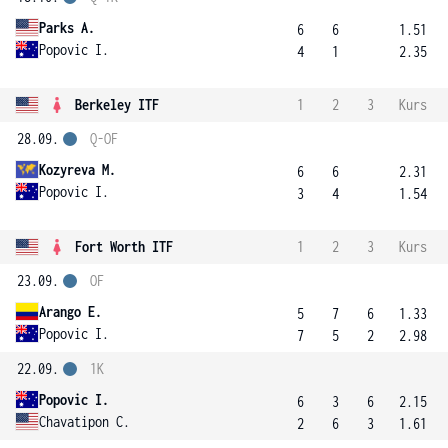
Parks A.
6
6
1.51
Popovic I.
4
1
2.35
Berkeley ITF
1
2
3
Kurs
28.09.
Q-OF
Kozyreva M.
6
6
2.31
Popovic I.
3
4
1.54
Fort Worth ITF
1
2
3
Kurs
23.09.
OF
Arango E.
5
7
6
1.33
Popovic I.
7
5
2
2.98
22.09.
1K
Popovic I.
6
3
6
2.15
Chavatipon C.
2
6
3
1.61