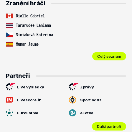
Zranění hráči
Diallo Gabriel
Tararudee Lanlana
Siniaková Kateřina
Munar Jaume
Celý seznam
Partneři
Live výsledky
Zprávy
Livescore.in
Sport odds
EuroFotbal
eFotbal
Další partneři