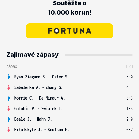
Soutěžte o
10.000 korun!
Zajímavé zápasy
Zápas
H2H
Ryan Ziegann S.
-
Oster S.
5-0
Sabalenka A.
-
Zhang S.
4-1
Norrie C.
-
De Minaur A.
3-3
Golubic V.
-
Swiatek I.
1-3
Beale J.
-
Hahn J.
2-0
Mikulskyte J.
-
Knutson G.
0-2