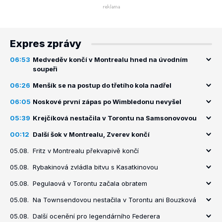
Expres zprávy
06:53
Medveděv končí v Montrealu hned na úvodním
soupeři
06:26
Menšík se na postup do třetího kola nadřel
06:05
Noskové první zápas po Wimbledonu nevyšel
05:39
Krejčíková nestačila v Torontu na Samsonovovou
00:12
Další šok v Montrealu, Zverev končí
05.08.
Fritz v Montrealu překvapivě končí
05.08.
Rybakinová zvládla bitvu s Kasatkinovou
05.08.
Pegulaová v Torontu začala obratem
05.08.
Na Townsendovou nestačila v Torontu ani Bouzková
05.08.
Další ocenění pro legendárního Federera