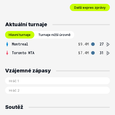
Další expres zprávy
Aktuální turnaje
Hlavní turnaje
Turnaje nižší úrovně
Montreal
$9.4M
27
Toronto WTA
$7.4M
31
Vzájemné zápasy
Soutěž