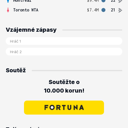
Montreal
$9.4M
22
Toronto WTA
$7.4M
21
Vzájemné zápasy
Soutěž
Soutěžte o
10.000 korun!