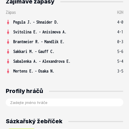
Zajímavé zápasy
Zápas
H2H
Pegula J.
-
Shnaider D.
4-0
Svitolina E.
-
Anisimova A.
4-1
Brantmeier R.
-
Mandlik E.
0-3
Sakkari M.
-
Gauff C.
5-6
Sabalenka A.
-
Alexandrova E.
5-4
Mertens E.
-
Osaka N.
3-5
Profily hráčů
Sázkařský žebříček