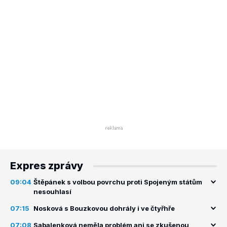
Expres zprávy
09:04
Štěpánek s volbou povrchu proti Spojeným státům
nesouhlasí
07:15
Nosková s Bouzkovou dohrály i ve čtyřhře
07:08
Sabalenková neměla problém ani se zkušenou