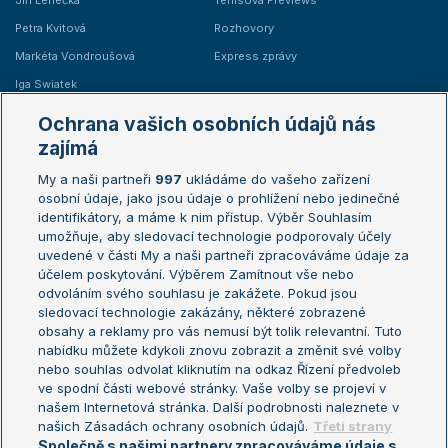
Jiří Lehečka
Tenisová Previews
Petra Kvitová
Rozhovory
Markéta Vondroušová
Express zprávy
Iga Swiatek
Marie Bouzková
Ochrana vašich osobních údajů nás
Žebříčky
Kalendář turnajů
zajímá
My a naši partneři
997
ukládáme do vašeho zařízení
Žebříček ATP (muži)
Australian Open
osobní údaje, jako jsou údaje o prohlížení nebo jedinečné
Žebříček WTA (ženy)
French Open
identifikátory, a máme k nim přístup. Výběr Souhlasím
umožňuje, aby sledovací technologie podporovaly účely
Sázkařský žebříček
Wimbledon
uvedené v části My a naši partneři zpracováváme údaje za
US Open
účelem poskytování. Výběrem Zamítnout vše nebo
odvoláním svého souhlasu je zakážete. Pokud jsou
Turnaj mistrů
sledovací technologie zakázány, některé zobrazené
Turnaj mistryň
obsahy a reklamy pro vás nemusí být tolik relevantní. Tuto
Aktualní trendy
nabídku můžete kdykoli znovu zobrazit a změnit své volby
nebo souhlas odvolat kliknutím na odkaz Řízení předvoleb
ve spodní části webové stránky. Vaše volby se projeví v
Fotbalové přestupy
našem Internetová stránka. Další podrobnosti naleznete v
Livesport Daily
našich Zásadách ochrany osobních údajů.
Třetí strany
Společně s našimi partnery zpracováváme údaje s
LS Prague Open