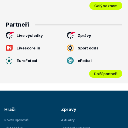
Celý seznam
Partneři
Live výsledky
Zprávy
Livescore.in
Sport odds
EuroFotbal
eFotbal
Další partneři
Hráči
Zprávy
Novak Djokovič
Aktuality