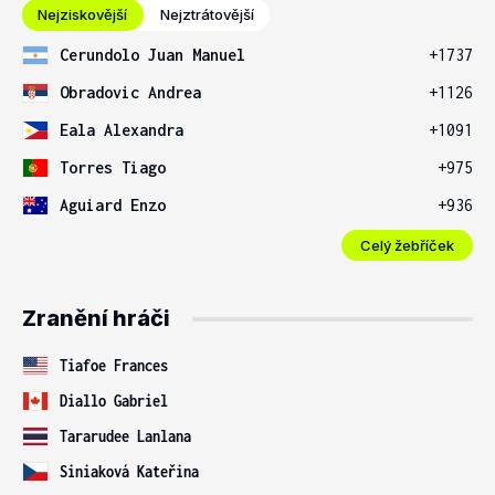
Nejziskovější
Nejztrátovější
Cerundolo Juan Manuel
+1737
Obradovic Andrea
+1126
Eala Alexandra
+1091
Torres Tiago
+975
Aguiard Enzo
+936
Celý žebříček
Zranění hráči
Tiafoe Frances
Diallo Gabriel
Tararudee Lanlana
Siniaková Kateřina