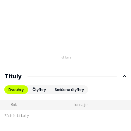
Tituly
Dvouhry
Čtyřhry
Smíšené čtyřhry
Rok
Turnaje
Žádné tituly