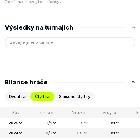
Žádné nadcházející zápasy.
Výsledky na turnajích
Bilance hráče
Dvouhra
Čtyřhra
Smíšené čtyřhry
Rok
Celkem
Antuka
Tvrdý p.
H
2025
1/2
1/1
0/1
2024
3/7
3/6
0/1