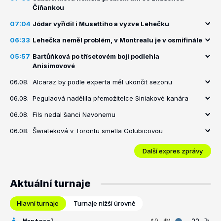
Číňankou
07:04
Jódar vyřídil i Musettiho a vyzve Lehečku
06:33
Lehečka neměl problém, v Montrealu je v osmifinále
05:57
Bartůňková po třísetovém boji podlehla
Anisimovové
06.08.
Alcaraz by podle experta měl ukončit sezonu
06.08.
Pegulaová nadělila přemožitelce Siniakové kanára
06.08.
Fils nedal šanci Navonemu
06.08.
Šwiateková v Torontu smetla Golubicovou
Další expres zprávy
Aktuální turnaje
Hlavní turnaje
Turnaje nižší úrovně