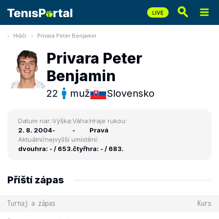
Hráči
Privara Peter Benjamin
Privara Peter
Benjamin
22
muž
Slovensko
Datum nar.:
Výška:
Váha:
Hraje rukou:
2. 8. 2004
-
-
Pravá
Aktuální/nejvyšší umístění:
dvouhra: - / 653.
čtyřhra: - / 683.
Příští zápas
Turnaj a zápas
Kurs