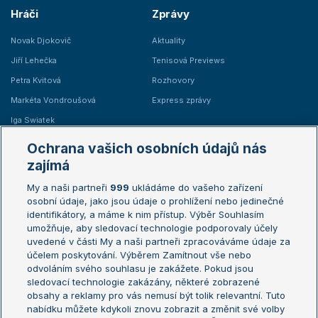
Hráči
Zprávy
Novak Djokovič
Aktuality
Jiří Lehečka
Tenisová Previews
Petra Kvitová
Rozhovory
Markéta Vondroušová
Express zprávy
Iga Swiatek
Marie Bouzková
Ochrana vašich osobních údajů nás
Žebříčky
Kalendář turnajů
zajímá
My a naši partneři
999
ukládáme do vašeho zařízení
Žebříček ATP (muži)
Australian Open
osobní údaje, jako jsou údaje o prohlížení nebo jedinečné
Žebříček WTA (ženy)
French Open
identifikátory, a máme k nim přístup. Výběr Souhlasím
umožňuje, aby sledovací technologie podporovaly účely
Sázkařský žebříček
Wimbledon
uvedené v části My a naši partneři zpracováváme údaje za
US Open
účelem poskytování. Výběrem Zamítnout vše nebo
odvoláním svého souhlasu je zakážete. Pokud jsou
Turnaj mistrů
sledovací technologie zakázány, některé zobrazené
Turnaj mistryň
obsahy a reklamy pro vás nemusí být tolik relevantní. Tuto
Aktualní trendy
nabídku můžete kdykoli znovu zobrazit a změnit své volby