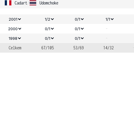
Cadart
/
Udomchoke
2001
1/2
0/1
1/1
-
2000
0/1
0/1
-
1998
0/1
0/1
Celkem
67/105
53/69
14/32