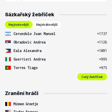
Sázkařský žebříček
Nejziskovější
Nejztrátovější
Cerundolo Juan Manuel
+1737
Obradovic Andrea
+1126
Eala Alexandra
+1081
Guerrieri Andrea
+995
Torres Tiago
+975
Celý žebříček
Zranění hráči
Minnen Greetje
Tiafoe Frances