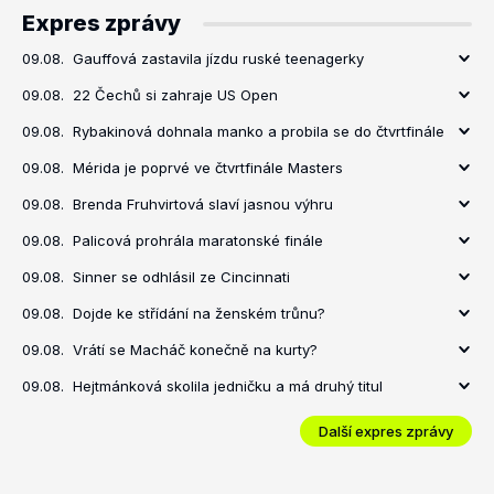
Expres zprávy
09.08.
Gauffová zastavila jízdu ruské teenagerky
09.08.
22 Čechů si zahraje US Open
09.08.
Rybakinová dohnala manko a probila se do čtvrtfinále
09.08.
Mérida je poprvé ve čtvrtfinále Masters
09.08.
Brenda Fruhvirtová slaví jasnou výhru
09.08.
Palicová prohrála maratonské finále
09.08.
Sinner se odhlásil ze Cincinnati
09.08.
Dojde ke střídání na ženském trůnu?
09.08.
Vrátí se Macháč konečně na kurty?
09.08.
Hejtmánková skolila jedničku a má druhý titul
Další expres zprávy