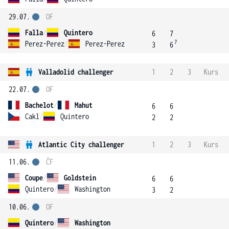
29.07.
OF
Falla
/
Quintero
6
7
7
Perez-Perez
/
Perez-Perez
3
6
Valladolid challenger
1
2
3
Kurs
22.07.
OF
Bachelot
/
Mahut
6
6
Cakl
/
Quintero
2
2
Atlantic City challenger
1
2
3
Kurs
11.06.
ČF
Coupe
/
Goldstein
6
6
Quintero
/
Washington
3
2
10.06.
OF
Quintero
/
Washington