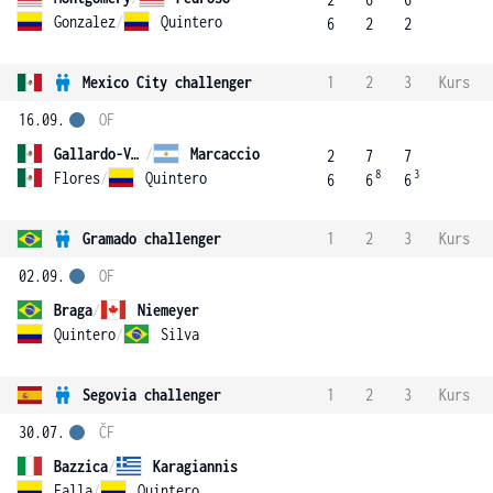
Gonzalez
/
Quintero
6
2
2
Mexico City challenger
1
2
3
Kurs
16.09.
OF
Gallardo-Valles
/
Marcaccio
2
7
7
8
3
Flores
/
Quintero
6
6
6
Gramado challenger
1
2
3
Kurs
02.09.
OF
Braga
/
Niemeyer
Quintero
/
Silva
Segovia challenger
1
2
3
Kurs
30.07.
ČF
Bazzica
/
Karagiannis
Falla
/
Quintero