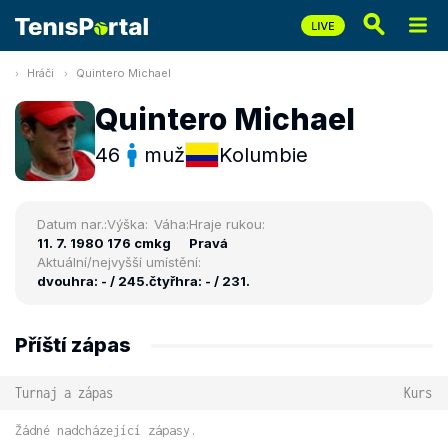
Hráči
Quintero Michael
Quintero Michael
46
muž
Kolumbie
Datum nar.:
Výška:
Váha:
Hraje rukou:
11. 7. 1980
176 cm
kg
Pravá
Aktuální/nejvyšší umístění:
dvouhra: - / 245.
čtyřhra: - / 231.
Příští zápas
Turnaj a zápas
Kurs
Žádné nadcházející zápasy.