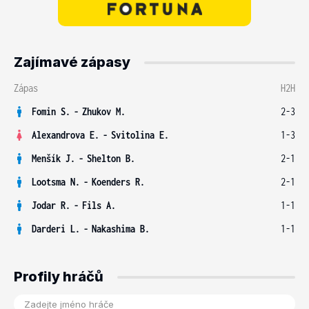
Zajímavé zápasy
Zápas
H2H
Fomin S.
-
Zhukov M.
2-3
Alexandrova E.
-
Svitolina E.
1-3
Menšík J.
-
Shelton B.
2-1
Lootsma N.
-
Koenders R.
2-1
Jodar R.
-
Fils A.
1-1
Darderi L.
-
Nakashima B.
1-1
Profily hráčů