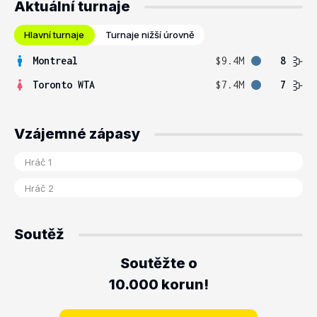
Aktuální turnaje
Hlavní turnaje
Turnaje nižší úrovně
Montreal
$9.4M
8
Toronto WTA
$7.4M
7
Vzájemné zápasy
Soutěž
Soutěžte o
10.000 korun!