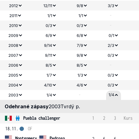
2012
12/11
9/8
3/3
-
2011
1/1
1/1
-
2010
0/3
0/3
2009
6/9
6/8
0/1
2008
9/14
7/9
2/3
2007
9/11
9/8
0/3
-
2006
8/5
8/5
2005
1/7
1/3
0/3
2004
4/10
4/6
0/3
-
1/4
2003
1/4
Odehrané zápasy
2003
Tvrdý p.
Puebla challenger
1
2
3
Kurs
18.11.
OF
Montgomery
/
Pedroso
2
6
6