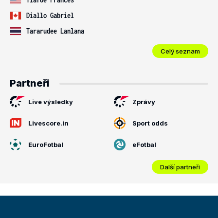
Diallo Gabriel
Tararudee Lanlana
Celý seznam
Partneři
Live výsledky
Zprávy
Livescore.in
Sport odds
EuroFotbal
eFotbal
Další partneři