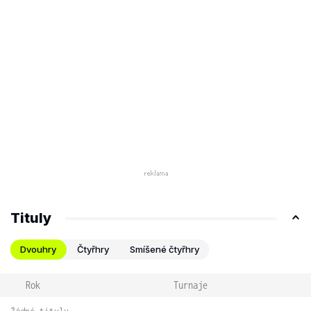
Tituly
Dvouhry
Čtyřhry
Smíšené čtyřhry
Rok
Turnaje