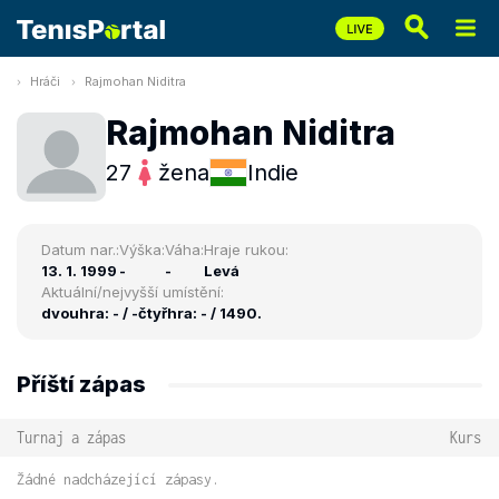
Hráči
Rajmohan Niditra
Rajmohan Niditra
27
žena
Indie
Datum nar.:
Výška:
Váha:
Hraje rukou:
13. 1. 1999
-
-
Levá
Aktuální/nejvyšší umístění:
dvouhra: - / -
čtyřhra: - / 1490.
Příští zápas
Turnaj a zápas
Kurs
Žádné nadcházející zápasy.