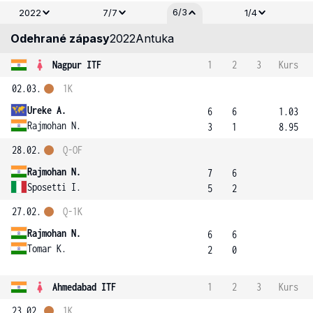
6/3
2022
7/7
1/4
Odehrané zápasy
2022
Antuka
Nagpur ITF
1
2
3
Kurs
02.03.
1K
Ureke A.
6
6
1.03
Rajmohan N.
3
1
8.95
28.02.
Q-OF
Rajmohan N.
7
6
Sposetti I.
5
2
27.02.
Q-1K
Rajmohan N.
6
6
Tomar K.
2
0
Ahmedabad ITF
1
2
3
Kurs
23.02.
1K