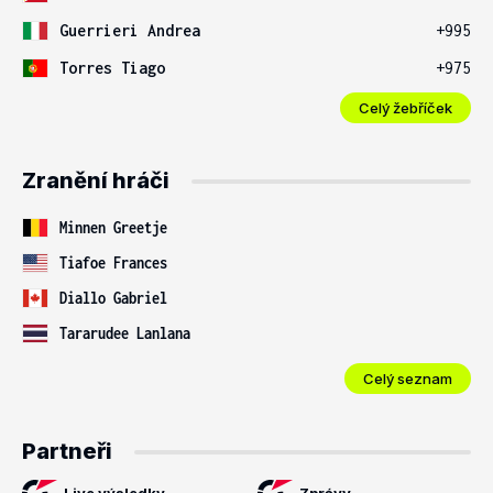
Guerrieri Andrea
+995
Torres Tiago
+975
Celý žebříček
Zranění hráči
Minnen Greetje
Tiafoe Frances
Diallo Gabriel
Tararudee Lanlana
Celý seznam
Partneři
Live výsledky
Zprávy