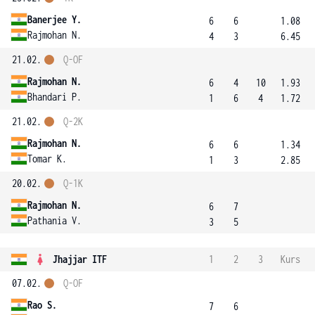
Banerjee Y.
6
6
1.08
Rajmohan N.
4
3
6.45
21.02.
Q-OF
Rajmohan N.
6
4
10
1.93
Bhandari P.
1
6
4
1.72
21.02.
Q-2K
Rajmohan N.
6
6
1.34
Tomar K.
1
3
2.85
20.02.
Q-1K
Rajmohan N.
6
7
Pathania V.
3
5
Jhajjar ITF
1
2
3
Kurs
07.02.
Q-OF
Rao S.
7
6