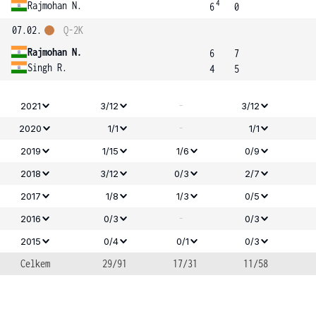
4
Rajmohan N.
6
0
07.02.
Q-2K
Rajmohan N.
6
7
Singh R.
4
5
-
2021
3/12
3/12
-
2020
1/1
1/1
2019
1/15
1/6
0/9
2018
3/12
0/3
2/7
2017
1/8
1/3
0/5
-
2016
0/3
0/3
2015
0/4
0/1
0/3
Celkem
29/91
17/31
11/58