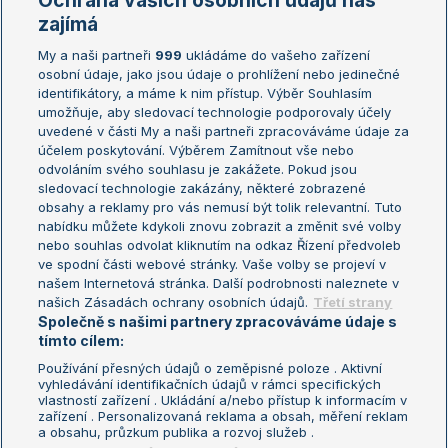
Ochrana vašich osobních údajů nás
Žebříčky
Kalendář turnajů
zajímá
My a naši partneři
999
ukládáme do vašeho zařízení
Žebříček ATP (muži)
Australian Open
osobní údaje, jako jsou údaje o prohlížení nebo jedinečné
Žebříček WTA (ženy)
French Open
identifikátory, a máme k nim přístup. Výběr Souhlasím
umožňuje, aby sledovací technologie podporovaly účely
Sázkařský žebříček
Wimbledon
uvedené v části My a naši partneři zpracováváme údaje za
US Open
účelem poskytování. Výběrem Zamítnout vše nebo
odvoláním svého souhlasu je zakážete. Pokud jsou
Turnaj mistrů
sledovací technologie zakázány, některé zobrazené
Turnaj mistryň
obsahy a reklamy pro vás nemusí být tolik relevantní. Tuto
Aktualní trendy
nabídku můžete kdykoli znovu zobrazit a změnit své volby
nebo souhlas odvolat kliknutím na odkaz Řízení předvoleb
ve spodní části webové stránky. Vaše volby se projeví v
Fotbalové přestupy
našem Internetová stránka. Další podrobnosti naleznete v
Livesport Daily
našich Zásadách ochrany osobních údajů.
Třetí strany
Společně s našimi partnery zpracováváme údaje s
LS Prague Open
tímto cílem:
Používání přesných údajů o zeměpisné poloze . Aktivní
vyhledávání identifikačních údajů v rámci specifických
vlastností zařízení . Ukládání a/nebo přístup k informacím v
Podmínky užití
Nastavení soukromí
zařízení . Personalizovaná reklama a obsah, měření reklam
GDPR a žurnalistika
Reklama
a obsahu, průzkum publika a rozvoj služeb .
Informace o zpracování osobních
Kontakt