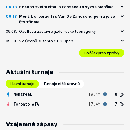
06:18
Shelton zvládl bitvu s Fonsecou a vyzve Menšíka
06:13
Menšík si poradil i s Van De Zandschulpem a je ve
čtvrtfinále
09.08.
Gauffová zastavila jízdu ruské teenagerky
09.08.
22 Čechů si zahraje US Open
Další expres zprávy
Aktuální turnaje
Hlavní turnaje
Turnaje nižší úrovně
Montreal
$9.4M
8
Toronto WTA
$7.4M
7
Vzájemné zápasy