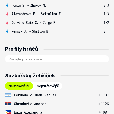
Fomin S.
-
Zhukov M.
2-3
Alexandrova E.
-
Svitolina E.
1-3
Cervino Ruiz C.
-
Jorge F.
1-2
Menšík J.
-
Shelton B.
2-1
Profily hráčů
Sázkařský žebříček
Nejziskovější
Nejztrátovější
Cerundolo Juan Manuel
+1737
Obradovic Andrea
+1126
Eala Alexandra
+1081