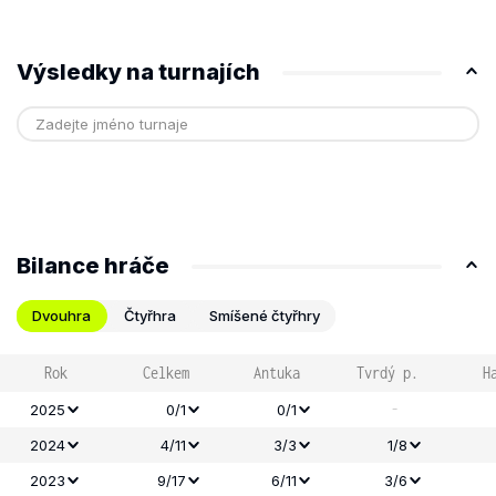
Výsledky na turnajích
Bilance hráče
Dvouhra
Čtyřhra
Smíšené čtyřhry
Rok
Celkem
Antuka
Tvrdý p.
H
-
2025
0/1
0/1
2024
4/11
3/3
1/8
2023
9/17
6/11
3/6