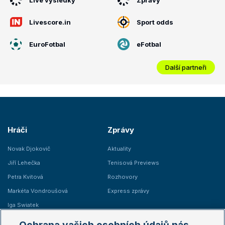
Livescore.in
Sport odds
EuroFotbal
eFotbal
Další partneři
Hráči
Zprávy
Novak Djokovič
Aktuality
Jiří Lehečka
Tenisová Previews
Petra Kvitová
Rozhovory
Markéta Vondroušová
Express zprávy
Iga Swiatek
Marie Bouzková