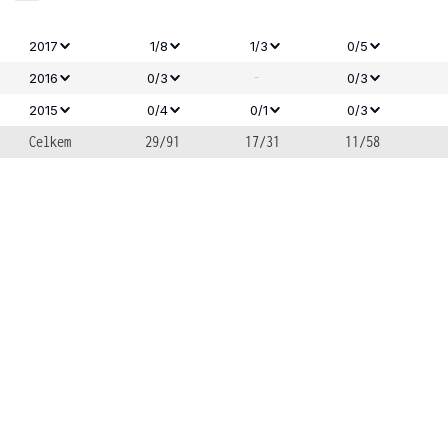
2017
1/8
1/3
0/5
-
2016
0/3
0/3
2015
0/4
0/1
0/3
Celkem
29/91
17/31
11/58