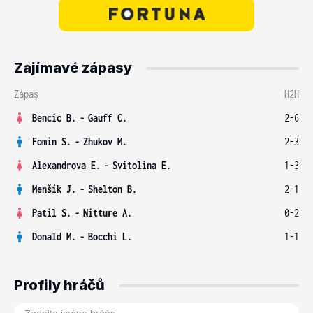
Zajímavé zápasy
Zápas
H2H
Bencic B.
-
Gauff C.
2-6
Fomin S.
-
Zhukov M.
2-3
Alexandrova E.
-
Svitolina E.
1-3
Menšík J.
-
Shelton B.
2-1
Patil S.
-
Nitture A.
0-2
Donald M.
-
Bocchi L.
1-1
Profily hráčů