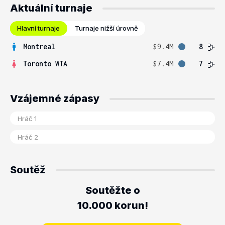
Aktuální turnaje
Hlavní turnaje
Turnaje nižší úrovně
Montreal
$9.4M
8
Toronto WTA
$7.4M
7
Vzájemné zápasy
Soutěž
Soutěžte o
10.000 korun!