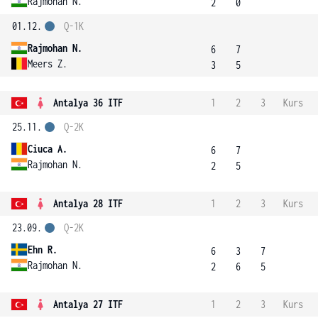
Rajmohan N.
2
0
01.12.
Q-1K
Rajmohan N.
6
7
Meers Z.
3
5
Antalya 36 ITF
1
2
3
Kurs
25.11.
Q-2K
Ciuca A.
6
7
Rajmohan N.
2
5
Antalya 28 ITF
1
2
3
Kurs
23.09.
Q-2K
Ehn R.
6
3
7
Rajmohan N.
2
6
5
Antalya 27 ITF
1
2
3
Kurs