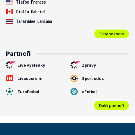
Tiafoe Frances
Diallo Gabriel
Tararudee Lanlana
Celý seznam
Partneři
Live výsledky
Zprávy
Livescore.in
Sport odds
EuroFotbal
eFotbal
Další partneři