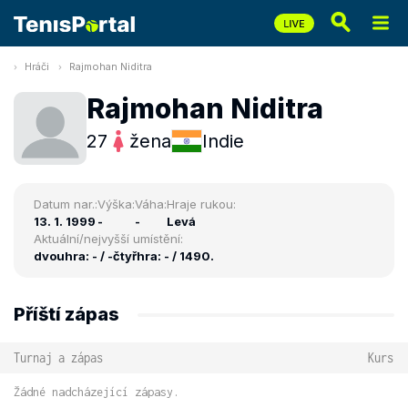
Hráči
Rajmohan Niditra
Rajmohan Niditra
27
žena
Indie
Datum nar.:
Výška:
Váha:
Hraje rukou:
13. 1. 1999
-
-
Levá
Aktuální/nejvyšší umístění:
dvouhra: - / -
čtyřhra: - / 1490.
Příští zápas
Turnaj a zápas
Kurs
Žádné nadcházející zápasy.