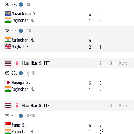
20.09.
OF
Nazarkina D.
6
6
Rajmohan N.
1
0
18.09.
1K
Rajmohan N.
6
6
Mughal Z.
2
1
Hua Hin 9 ITF
1
2
3
Kurs
05.05.
Q-1K
Hosogi S.
6
6
Rajmohan N.
1
2
Hua Hin 8 ITF
1
2
3
Kurs
29.04.
Q-1K
Pang S.
6
7
2
Rajmohan N.
1
6