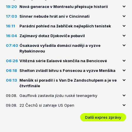
19:20
Nová generace v Montrealu přepisuje historii
17:03
Sinner nebude hrát ani v Cincinnati
16:11
Parádní pohled na žebříček nejlepších tenistek
16:04
Zajímavý dotaz Djokoviče pobavil
07:40
Ósakaová vyřadila domácí naději a vyzve
Rybakinovou
06:26
Vítězná série Ealaové skončila na Bencicové
06:18
Shelton zvládl bitvu s Fonsecou a vyzve Menšíka
06:13
Menšík si poradil i s Van De Zandschulpem a je ve
čtvrtfinále
09.08.
Gauffová zastavila jízdu ruské teenagerky
09.08.
22 Čechů si zahraje US Open
Další expres zprávy