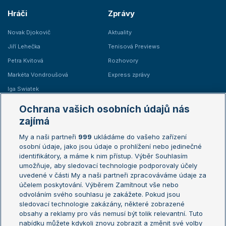
Hráči
Zprávy
Novak Djokovič
Aktuality
Jiří Lehečka
Tenisová Previews
Petra Kvitová
Rozhovory
Markéta Vondroušová
Express zprávy
Iga Swiatek
Marie Bouzková
Ochrana vašich osobních údajů nás
Žebříčky
Kalendář turnajů
zajímá
My a naši partneři
999
ukládáme do vašeho zařízení
Žebříček ATP (muži)
Australian Open
osobní údaje, jako jsou údaje o prohlížení nebo jedinečné
Žebříček WTA (ženy)
French Open
identifikátory, a máme k nim přístup. Výběr Souhlasím
umožňuje, aby sledovací technologie podporovaly účely
Sázkařský žebříček
Wimbledon
uvedené v části My a naši partneři zpracováváme údaje za
US Open
účelem poskytování. Výběrem Zamítnout vše nebo
odvoláním svého souhlasu je zakážete. Pokud jsou
Turnaj mistrů
sledovací technologie zakázány, některé zobrazené
Turnaj mistryň
obsahy a reklamy pro vás nemusí být tolik relevantní. Tuto
Aktualní trendy
nabídku můžete kdykoli znovu zobrazit a změnit své volby