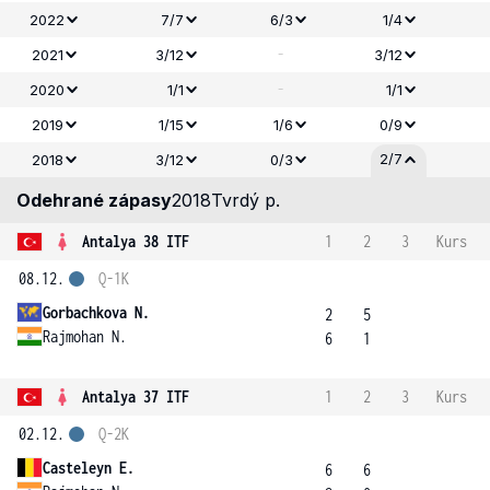
2022
7/7
6/3
1/4
-
2021
3/12
3/12
-
2020
1/1
1/1
2019
1/15
1/6
0/9
2/7
2018
3/12
0/3
Odehrané zápasy
2018
Tvrdý p.
Antalya 38 ITF
1
2
3
Kurs
08.12.
Q-1K
Gorbachkova N.
2
5
Rajmohan N.
6
1
Antalya 37 ITF
1
2
3
Kurs
02.12.
Q-2K
Casteleyn E.
6
6