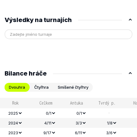
Výsledky na turnajích
Bilance hráče
Dvouhra
Čtyřhra
Smíšené čtyřhry
Rok
Celkem
Antuka
Tvrdý p.
H
-
2025
0/1
0/1
2024
4/11
3/3
1/8
2023
9/17
6/11
3/6