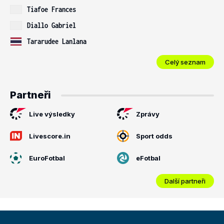
Tiafoe Frances
Diallo Gabriel
Tararudee Lanlana
Celý seznam
Partneři
Live výsledky
Zprávy
Livescore.in
Sport odds
EuroFotbal
eFotbal
Další partneři