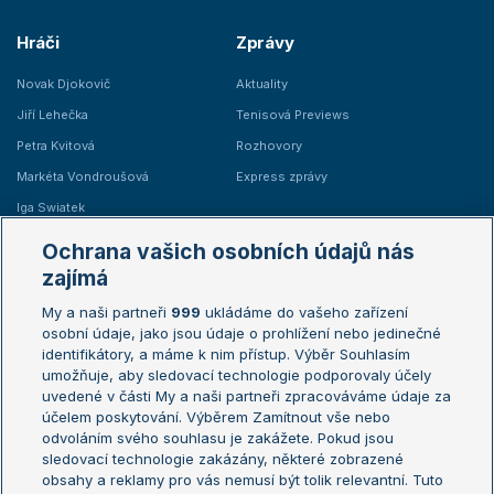
Hráči
Zprávy
Novak Djokovič
Aktuality
Jiří Lehečka
Tenisová Previews
Petra Kvitová
Rozhovory
Markéta Vondroušová
Express zprávy
Iga Swiatek
Marie Bouzková
Ochrana vašich osobních údajů nás
Žebříčky
Kalendář turnajů
zajímá
My a naši partneři
999
ukládáme do vašeho zařízení
Žebříček ATP (muži)
Australian Open
osobní údaje, jako jsou údaje o prohlížení nebo jedinečné
Žebříček WTA (ženy)
French Open
identifikátory, a máme k nim přístup. Výběr Souhlasím
umožňuje, aby sledovací technologie podporovaly účely
Sázkařský žebříček
Wimbledon
uvedené v části My a naši partneři zpracováváme údaje za
US Open
účelem poskytování. Výběrem Zamítnout vše nebo
odvoláním svého souhlasu je zakážete. Pokud jsou
Turnaj mistrů
sledovací technologie zakázány, některé zobrazené
Turnaj mistryň
obsahy a reklamy pro vás nemusí být tolik relevantní. Tuto