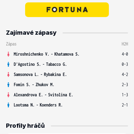
Zajímavé zápasy
Zápas
H2H
Miroshnichenko V.
-
Khatamova S.
4-0
D'Agostino S.
-
Tabacco G.
0-3
Samsonova L.
-
Rybakina E.
4-2
Fomin S.
-
Zhukov M.
2-3
Alexandrova E.
-
Svitolina E.
1-3
Lootsma N.
-
Koenders R.
2-1
Profily hráčů