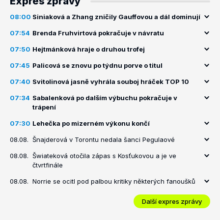
Expres zprávy
08:00
Siniaková a Zhang zničily Gauffovou a dál dominují
07:54
Brenda Fruhvirtová pokračuje v návratu
07:50
Hejtmánková hraje o druhou trofej
07:45
Palicová se znovu po týdnu porve o titul
07:40
Svitolinová jasně vyhrála souboj hráček TOP 10
07:34
Sabalenková po dalším výbuchu pokračuje v
trápení
07:30
Lehečka po mizerném výkonu končí
08.08.
Šnajderová v Torontu nedala šanci Pegulaové
08.08.
Šwiateková otočila zápas s Kosťukovou a je ve
čtvrtfinále
08.08.
Norrie se ocitl pod palbou kritiky některých fanoušků
Další expres zprávy