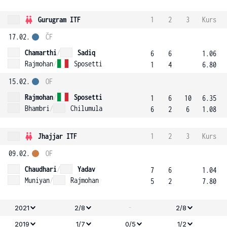
Gurugram ITF
1
2
3
Kurs
17.02.
ČF
Chamarthi
/
Sadiq
6
6
1.06
Rajmohan
/
Sposetti
1
4
6.80
15.02.
OF
Rajmohan
/
Sposetti
1
6
10
6.35
Bhambri
/
Chilumula
6
2
6
1.08
Jhajjar ITF
1
2
3
Kurs
09.02.
OF
Chaudhari
/
Yadav
7
6
1.04
Muniyan
/
Rajmohan
5
2
7.80
-
2021
2/8
2/8
2019
1/7
0/5
1/2