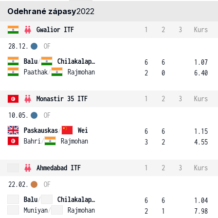
Odehrané zápasy
2022
Gwalior ITF
1
2
3
Kurs
28.12.
OF
Balu
/
Chilakalapudi
6
6
1.07
Paathak
/
Rajmohan
2
0
6.40
Monastir 35 ITF
1
2
3
Kurs
10.05.
OF
Paskauskas
/
Wei
6
6
1.15
Bahri
/
Rajmohan
3
2
4.55
Ahmedabad ITF
1
2
3
Kurs
22.02.
OF
Balu
/
Chilakalapudi
6
6
1.04
Muniyan
/
Rajmohan
2
1
7.98