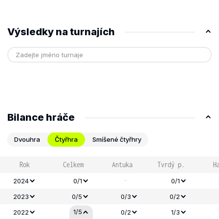
Výsledky na turnajích
Bilance hráče
Dvouhra
Čtyřhra
Smíšené čtyřhry
Rok
Celkem
Antuka
Tvrdý p.
H
-
2024
0/1
0/1
2023
0/5
0/3
0/2
1/5
2022
0/2
1/3