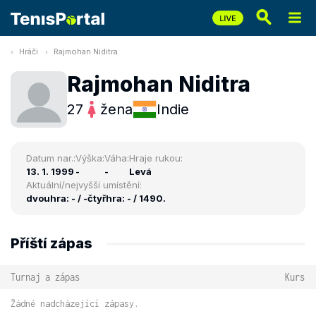
Hráči
Rajmohan Niditra
Rajmohan Niditra
27
žena
Indie
Datum nar.:
Výška:
Váha:
Hraje rukou:
13. 1. 1999
-
-
Levá
Aktuální/nejvyšší umístění:
dvouhra: - / -
čtyřhra: - / 1490.
Příští zápas
Turnaj a zápas
Kurs
Žádné nadcházející zápasy.