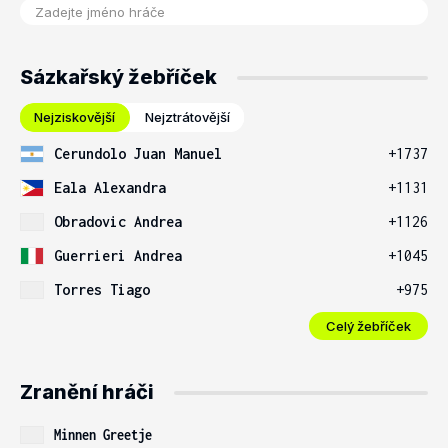
Sázkařský žebříček
Nejziskovější
Nejztrátovější
Cerundolo Juan Manuel
+1737
Eala Alexandra
+1131
Obradovic Andrea
+1126
Guerrieri Andrea
+1045
Torres Tiago
+975
Celý žebříček
Zranění hráči
Minnen Greetje