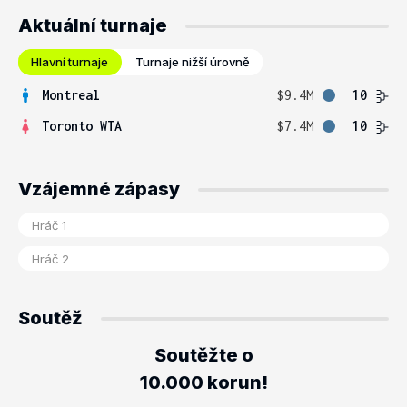
Aktuální turnaje
Hlavní turnaje
Turnaje nižší úrovně
Montreal
$9.4M
10
Toronto WTA
$7.4M
10
Vzájemné zápasy
Soutěž
Soutěžte o
10.000 korun!