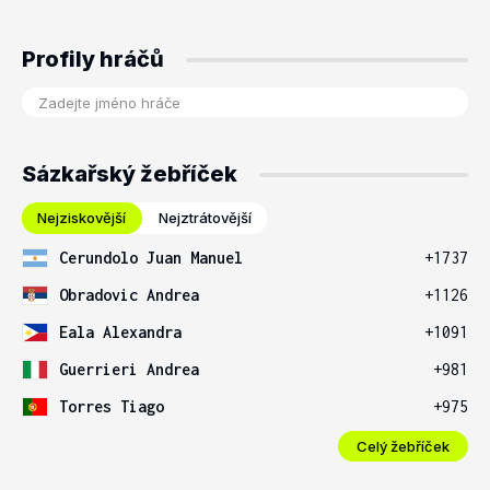
Profily hráčů
Sázkařský žebříček
Nejziskovější
Nejztrátovější
Cerundolo Juan Manuel
+1737
Obradovic Andrea
+1126
Eala Alexandra
+1091
Guerrieri Andrea
+981
Torres Tiago
+975
Celý žebříček