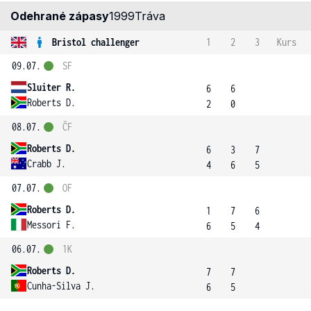
Odehrané zápasy
1999
Tráva
Bristol challenger
1
2
3
Kurs
09.07.
SF
Sluiter R.
6
6
Roberts D.
2
0
08.07.
ČF
Roberts D.
6
3
7
Crabb J.
4
6
5
07.07.
OF
Roberts D.
1
7
6
Messori F.
6
5
4
06.07.
1K
Roberts D.
7
7
Cunha-Silva J.
6
5