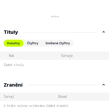
Tituly
Dvouhry
Čtyřhry
Smíšené čtyřhry
Rok
Turnaje
Žádné tituly
Zranění
Turnaj
Důvod
U hráče nejsou evidována žádná zranění.