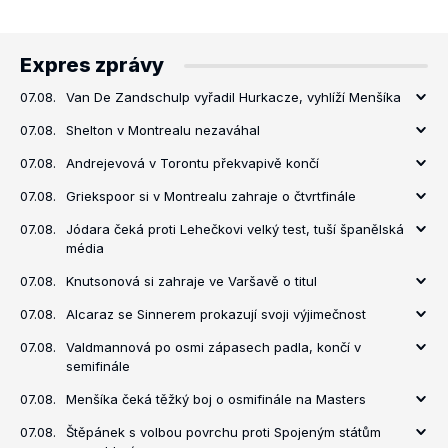
Expres zprávy
07.08.
Van De Zandschulp vyřadil Hurkacze, vyhlíží Menšíka
07.08.
Shelton v Montrealu nezaváhal
07.08.
Andrejevová v Torontu překvapivě končí
07.08.
Griekspoor si v Montrealu zahraje o čtvrtfinále
07.08.
Jódara čeká proti Lehečkovi velký test, tuší španělská
média
07.08.
Knutsonová si zahraje ve Varšavě o titul
07.08.
Alcaraz se Sinnerem prokazují svoji výjimečnost
07.08.
Valdmannová po osmi zápasech padla, končí v
semifinále
07.08.
Menšíka čeká těžký boj o osmifinále na Masters
07.08.
Štěpánek s volbou povrchu proti Spojeným státům