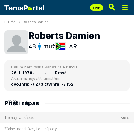
Hráči
Roberts Damien
Roberts Damien
48
muž
JAR
Datum nar.:
Výška:
Váha:
Hraje rukou:
26. 1. 1978
-
-
Pravá
Aktuální/nejvyšší umístění:
dvouhra: - / 273.
čtyřhra: - / 152.
Příští zápas
Turnaj a zápas
Kurs
Žádné nadcházející zápasy.