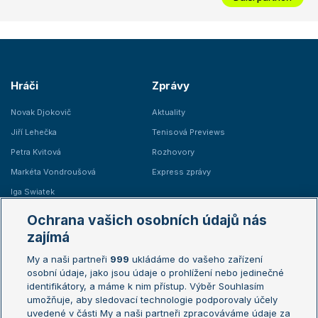
Hráči
Zprávy
Novak Djokovič
Aktuality
Jiří Lehečka
Tenisová Previews
Petra Kvitová
Rozhovory
Markéta Vondroušová
Express zprávy
Iga Swiatek
Marie Bouzková
Ochrana vašich osobních údajů nás
Žebříčky
Kalendář turnajů
zajímá
My a naši partneři
999
ukládáme do vašeho zařízení
Žebříček ATP (muži)
Australian Open
osobní údaje, jako jsou údaje o prohlížení nebo jedinečné
Žebříček WTA (ženy)
French Open
identifikátory, a máme k nim přístup. Výběr Souhlasím
umožňuje, aby sledovací technologie podporovaly účely
Sázkařský žebříček
Wimbledon
uvedené v části My a naši partneři zpracováváme údaje za