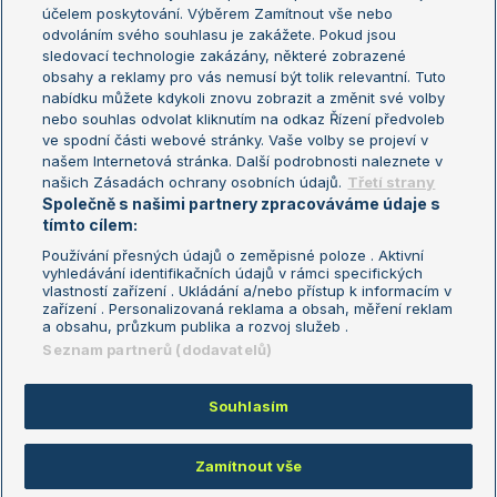
US Open
účelem poskytování. Výběrem Zamítnout vše nebo
odvoláním svého souhlasu je zakážete. Pokud jsou
Turnaj mistrů
sledovací technologie zakázány, některé zobrazené
Turnaj mistryň
obsahy a reklamy pro vás nemusí být tolik relevantní. Tuto
Aktualní trendy
nabídku můžete kdykoli znovu zobrazit a změnit své volby
nebo souhlas odvolat kliknutím na odkaz Řízení předvoleb
ve spodní části webové stránky. Vaše volby se projeví v
Fotbalové přestupy
našem Internetová stránka. Další podrobnosti naleznete v
Livesport Daily
našich Zásadách ochrany osobních údajů.
Třetí strany
Společně s našimi partnery zpracováváme údaje s
LS Prague Open
tímto cílem:
Používání přesných údajů o zeměpisné poloze . Aktivní
vyhledávání identifikačních údajů v rámci specifických
vlastností zařízení . Ukládání a/nebo přístup k informacím v
Podmínky užití
Nastavení soukromí
zařízení . Personalizovaná reklama a obsah, měření reklam
GDPR a žurnalistika
Reklama
a obsahu, průzkum publika a rozvoj služeb .
Informace o zpracování osobních
Kontakt
Seznam partnerů (dodavatelů)
údajů
Tiráž
Souhlasím
Copyright © 2008-2026 TenisPortal.cz. Využíváme zpravodajství ČTK.
Zamítnout vše