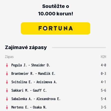
Soutěžte o
10.000 korun!
Zajímavé zápasy
Zápas
H2H
Pegula J.
-
Shnaider D.
4-0
Brantmeier R.
-
Mandlik E.
0-3
Svitolina E.
-
Anisimova A.
4-1
Sakkari M.
-
Gauff C.
5-6
Sabalenka A.
-
Alexandrova E.
5-4
Mertens E.
-
Osaka N.
3-5