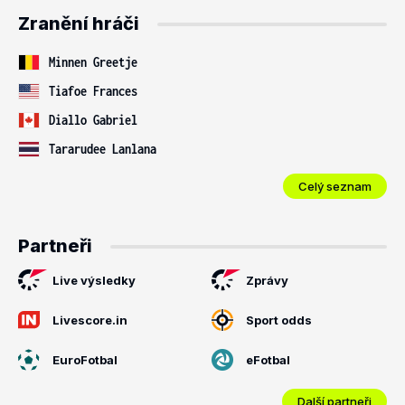
Zranění hráči
Minnen Greetje
Tiafoe Frances
Diallo Gabriel
Tararudee Lanlana
Celý seznam
Partneři
Live výsledky
Zprávy
Livescore.in
Sport odds
EuroFotbal
eFotbal
Další partneři