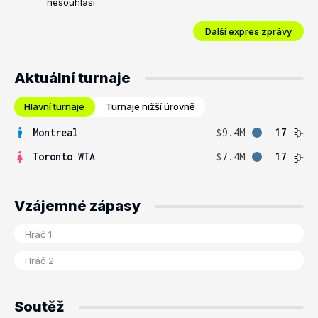
nesouhlasí
Další expres zprávy
Aktuální turnaje
Hlavní turnaje
Turnaje nižší úrovně
Montreal
$9.4M
17
Toronto WTA
$7.4M
17
Vzájemné zápasy
Soutěž