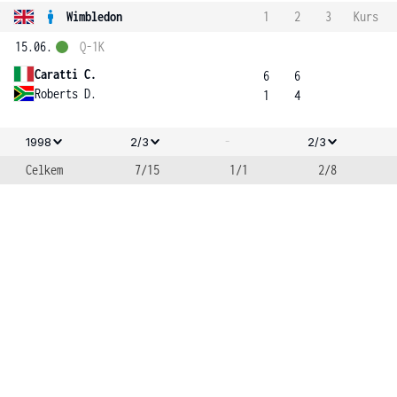
Wimbledon
1
2
3
Kurs
15.06.
Q-1K
Caratti C.
6
6
Roberts D.
1
4
-
1998
2/3
2/3
Celkem
7/15
1/1
2/8