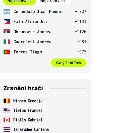
Nejziskovější
Nejztrátovější
Cerundolo Juan Manuel
+1737
Eala Alexandra
+1131
Obradovic Andrea
+1126
Guerrieri Andrea
+981
Torres Tiago
+975
Celý žebříček
Zranění hráči
Minnen Greetje
Tiafoe Frances
Diallo Gabriel
Tararudee Lanlana