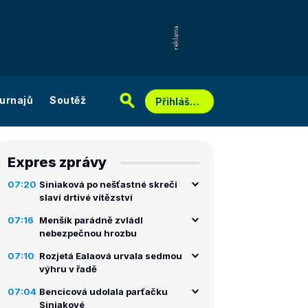
urnajů
Soutěž
Přihlášení
Expres zprávy
07:20
Siniaková po nešťastné skreči
slaví drtivé vítězství
07:16
Menšík parádně zvládl
nebezpečnou hrozbu
07:10
Rozjetá Ealaová urvala sedmou
výhru v řadě
07:04
Bencicová udolala parťačku
Siniakové