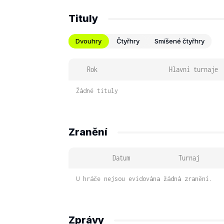
Tituly
Dvouhry
Čtyřhry
Smíšené čtyřhry
Rok
Hlavní turnaje
Žádné tituly
Zranění
Datum
Turnaj
U hráče nejsou evidována žádná zranění.
Zprávy