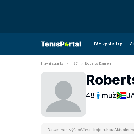
LIVE výsledky
Z
Hlavní stránka
Hráči
Roberts Damien
Robert
48
muž
J
Datum nar.:
Výška:
Váha:
Hraje rukou:
Aktuální/n