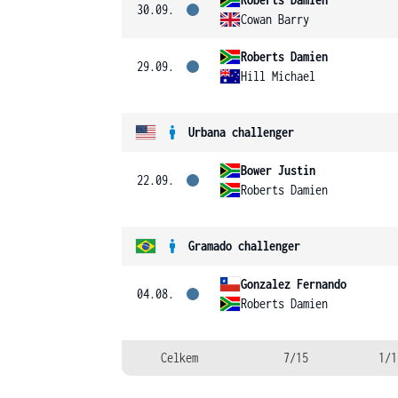
30.09.
Cowan Barry
Roberts Damien
29.09.
Hill Michael
Urbana challenger
Bower Justin
22.09.
Roberts Damien
Gramado challenger
Gonzalez Fernando
04.08.
Roberts Damien
Celkem
7/15
1/1