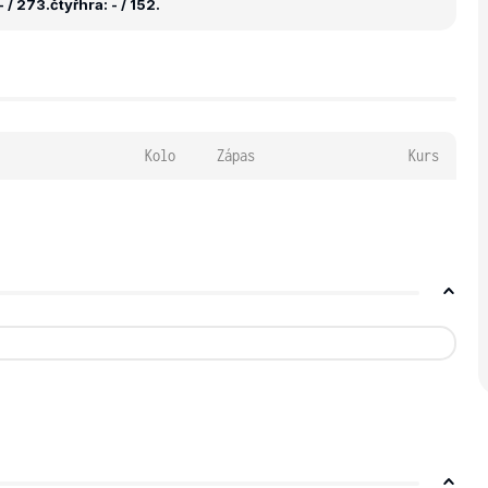
 / 273.
čtyřhra: - / 152.
Kolo
Zápas
Kurs