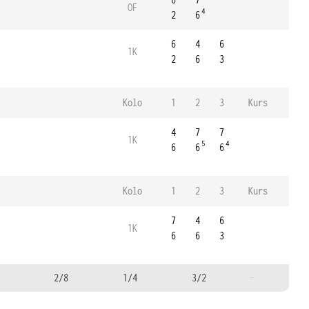
OF
4
2
6
6
4
6
1K
2
6
3
Kolo
1
2
3
Kurs
4
7
7
1K
5
4
6
6
6
Kolo
1
2
3
Kurs
7
4
6
1K
6
6
3
2/8
1/4
3/2
-