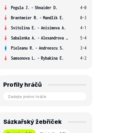
Pegula J.
-
Shnaider D.
4-0
Brantmeier R.
-
Mandlik E.
0-3
Svitolina E.
-
Anisimova A.
4-1
Sabalenka A.
-
Alexandrova E.
5-4
Pieleanu R.
-
Andreescu S.
3-4
Samsonova L.
-
Rybakina E.
4-2
Profily hráčů
Sázkařský žebříček