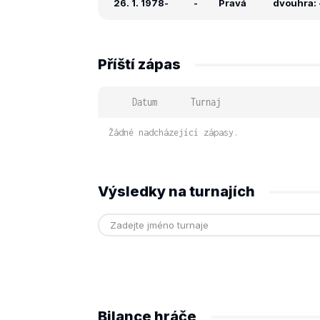
26. 1. 1978
-
-
Pravá
dvouhra: -
Příští zápas
Datum
Turnaj
Žádné nadcházející zápasy.
Výsledky na turnajích
Bilance hráče