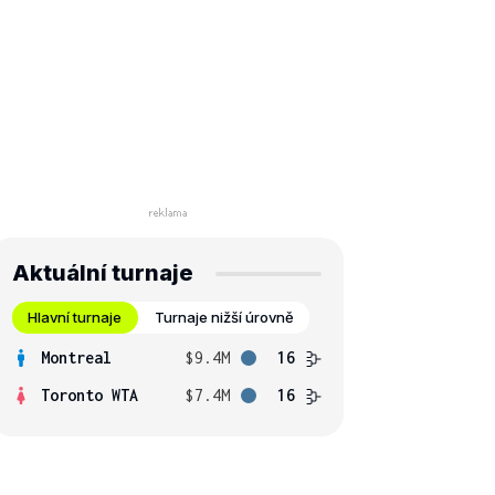
Aktuální turnaje
Hlavní turnaje
Turnaje nižší úrovně
Montreal
$9.4M
16
Toronto WTA
$7.4M
16