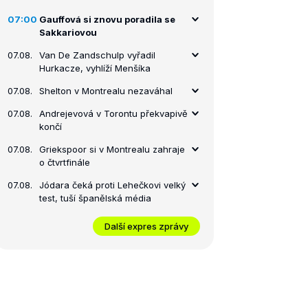
07:00
Gauffová si znovu poradila se
Sakkariovou
07.08.
Van De Zandschulp vyřadil
Hurkacze, vyhlíží Menšíka
07.08.
Shelton v Montrealu nezaváhal
07.08.
Andrejevová v Torontu překvapivě
končí
07.08.
Griekspoor si v Montrealu zahraje
o čtvrtfinále
07.08.
Jódara čeká proti Lehečkovi velký
test, tuší španělská média
Další expres zprávy