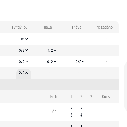
Tvrdý p.
Hala
Tráva
Nezadáno
-
-
-
0/1
-
-
0/2
1/2
-
0/2
0/2
3/2
-
-
-
2/3
Kolo
1
2
3
Kurs
6
6
ČF
3
4
6
7