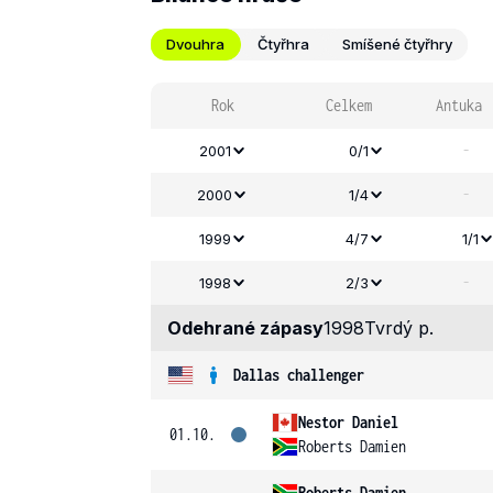
Dvouhra
Čtyřhra
Smíšené čtyřhry
Rok
Celkem
Antuka
-
2001
0/1
-
2000
1/4
1999
4/7
1/1
-
1998
2/3
Odehrané zápasy
1998
Tvrdý p.
Dallas challenger
Nestor Daniel
01.10.
Roberts Damien
Roberts Damien