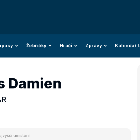
ápasy
Žebříčky
Hráči
Zprávy
Kalendář t
s Damien
AR
ejvyšší umístění: