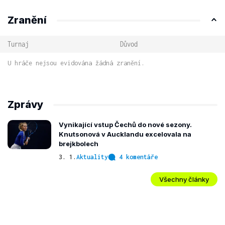
Zranění
Turnaj
Důvod
U hráče nejsou evidována žádná zranění.
Zprávy
Vynikající vstup Čechů do nové sezony.
Knutsonová v Aucklandu excelovala na
brejkbolech
3. 1.
Aktuality
4 komentáře
Všechny články