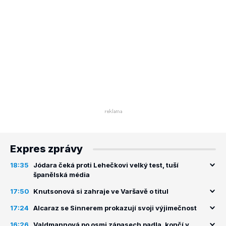
Expres zprávy
18:35
Jódara čeká proti Lehečkovi velký test, tuší
španělská média
17:50
Knutsonová si zahraje ve Varšavě o titul
17:24
Alcaraz se Sinnerem prokazují svoji výjimečnost
16:26
Valdmannová po osmi zápasech padla, končí v