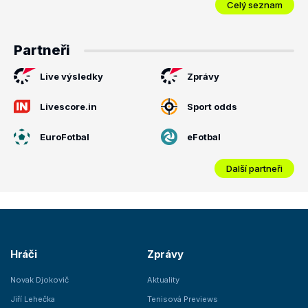
Celý seznam
Partneři
Live výsledky
Zprávy
Livescore.in
Sport odds
EuroFotbal
eFotbal
Další partneři
Hráči
Zprávy
Novak Djokovič
Aktuality
Jiří Lehečka
Tenisová Previews