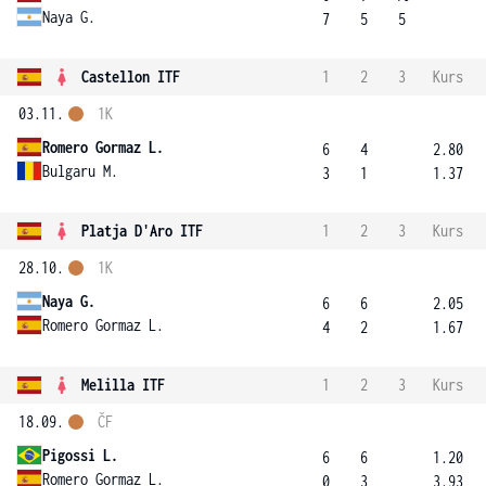
Naya G.
7
5
5
Castellon ITF
1
2
3
Kurs
03.11.
1K
Romero Gormaz L.
6
4
2.80
Bulgaru M.
3
1
1.37
Platja D'Aro ITF
1
2
3
Kurs
28.10.
1K
Naya G.
6
6
2.05
Romero Gormaz L.
4
2
1.67
Melilla ITF
1
2
3
Kurs
18.09.
ČF
Pigossi L.
6
6
1.20
Romero Gormaz L.
0
3
3.93