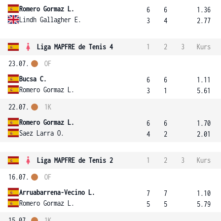
Romero Gormaz L.
6
6
1.36
Lindh Gallagher E.
3
4
2.77
Liga MAPFRE de Tenis 4
1
2
3
Kurs
23.07.
OF
Bucsa C.
6
6
1.11
Romero Gormaz L.
3
1
5.61
22.07.
1K
Romero Gormaz L.
6
6
1.70
Saez Larra O.
4
2
2.01
Liga MAPFRE de Tenis 2
1
2
3
Kurs
16.07.
OF
Arruabarrena-Vecino L.
7
7
1.10
Romero Gormaz L.
5
5
5.79
15.07.
1K