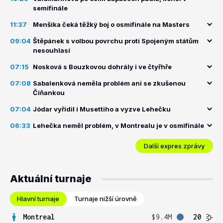
semifinále
11:37
Menšíka čeká těžký boj o osmifinále na Masters
09:04
Štěpánek s volbou povrchu proti Spojeným státům
nesouhlasí
07:15
Nosková s Bouzkovou dohrály i ve čtyřhře
07:08
Sabalenková neměla problém ani se zkušenou
Číňankou
07:04
Jódar vyřídil i Musettiho a vyzve Lehečku
06:33
Lehečka neměl problém, v Montrealu je v osmifinále
Další expres zprávy
Aktuální turnaje
Hlavní turnaje
Turnaje nižší úrovně
Montreal
$9.4M
20