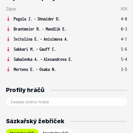
Zápas
H2H
Pegula J.
-
Shnaider D.
4-0
Brantmeier R.
-
Mandlik E.
0-3
Svitolina E.
-
Anisimova A.
4-1
Sakkari M.
-
Gauff C.
5-6
Sabalenka A.
-
Alexandrova E.
5-4
Mertens E.
-
Osaka N.
3-5
Profily hráčů
Sázkařský žebříček