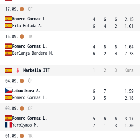
17.09.
OF
Romero Gormaz L.
4
6
6
2.15
Fita Boluda A.
6
4
2
1.61
16.09.
1K
Romero Gormaz L.
4
6
6
1.04
Berlanga Bandera M.
6
2
4
7.78
Marbella ITF
1
2
3
Kurs
04.09.
ČF
Laboutkova A.
6
7
1.59
Romero Gormaz L.
3
5
2.18
03.09.
OF
Romero Gormaz L.
5
6
6
3.17
Yerolymos M.
7
1
3
1.30
01.09.
1K