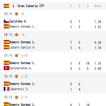
Gran Canaria ITF
1
2
3
Kurs
19.11.
OF
Zarytska A.
6
7
1.20
Romero Gormaz L.
2
5
3.92
18.11.
1K
Romero Gormaz L.
7
6
4.20
Lazaro Garcia A.
5
4
1.18
17.11.
Q-OF
Romero Gormaz L.
3
6
10
1.39
Karunaratne A.
6
3
6
2.60
16.11.
Q-2K
Romero Gormaz L.
6
6
Cakarevic S.
1
4
15.11.
Q-1K
Romero Gormaz L.
6
7
10