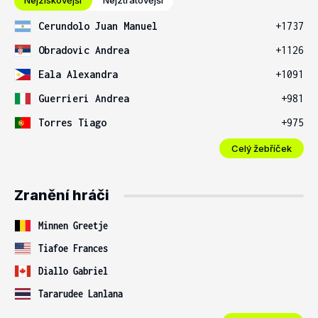
Nejziskovější
Nejztrátovější
Cerundolo Juan Manuel
+1737
Obradovic Andrea
+1126
Eala Alexandra
+1091
Guerrieri Andrea
+981
Torres Tiago
+975
Celý žebříček
Zranění hráči
Minnen Greetje
Tiafoe Frances
Diallo Gabriel
Tararudee Lanlana