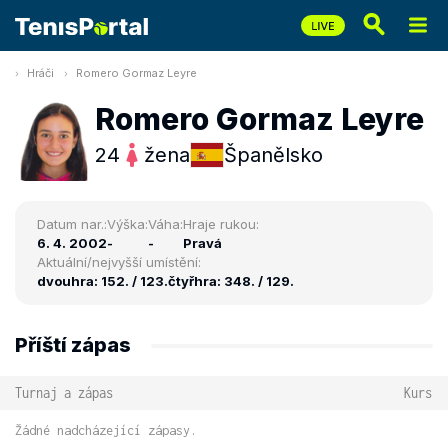
Hráči
Romero Gormaz Leyre
Romero Gormaz Leyre
24
žena
Španělsko
Datum nar.:
Výška:
Váha:
Hraje rukou:
6. 4. 2002
-
-
Pravá
Aktuální/nejvyšší umístění:
dvouhra: 152. / 123.
čtyřhra: 348. / 129.
Příští zápas
Turnaj a zápas
Kurs
Žádné nadcházející zápasy.