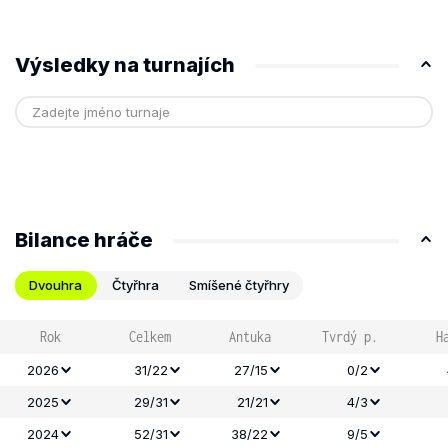
Výsledky na turnajích
Bilance hráče
Dvouhra
Čtyřhra
Smíšené čtyřhry
Rok
Celkem
Antuka
Tvrdý p.
H
2026
31/22
27/15
0/2
2025
29/31
21/21
4/3
2024
52/31
38/22
9/5