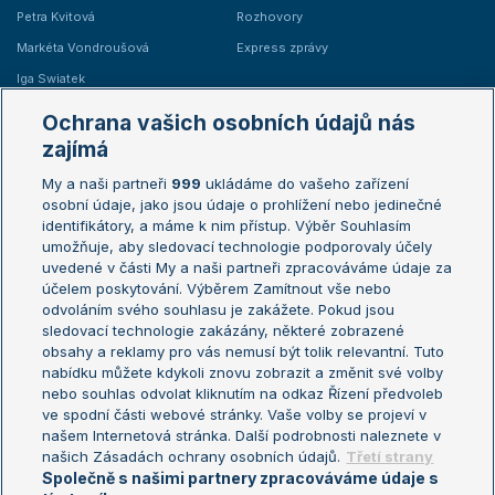
Petra Kvitová
Rozhovory
Markéta Vondroušová
Express zprávy
Iga Swiatek
Marie Bouzková
Ochrana vašich osobních údajů nás
Žebříčky
Kalendář turnajů
zajímá
My a naši partneři
999
ukládáme do vašeho zařízení
Žebříček ATP (muži)
Australian Open
osobní údaje, jako jsou údaje o prohlížení nebo jedinečné
Žebříček WTA (ženy)
French Open
identifikátory, a máme k nim přístup. Výběr Souhlasím
umožňuje, aby sledovací technologie podporovaly účely
Sázkařský žebříček
Wimbledon
uvedené v části My a naši partneři zpracováváme údaje za
US Open
účelem poskytování. Výběrem Zamítnout vše nebo
odvoláním svého souhlasu je zakážete. Pokud jsou
Turnaj mistrů
sledovací technologie zakázány, některé zobrazené
Turnaj mistryň
obsahy a reklamy pro vás nemusí být tolik relevantní. Tuto
Aktualní trendy
nabídku můžete kdykoli znovu zobrazit a změnit své volby
nebo souhlas odvolat kliknutím na odkaz Řízení předvoleb
ve spodní části webové stránky. Vaše volby se projeví v
Fotbalové přestupy
našem Internetová stránka. Další podrobnosti naleznete v
Livesport Daily
našich Zásadách ochrany osobních údajů.
Třetí strany
Společně s našimi partnery zpracováváme údaje s
LS Prague Open