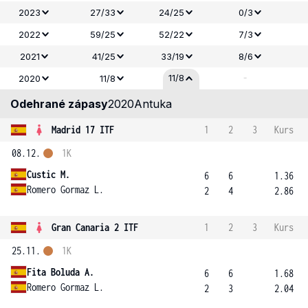
2023
27/33
24/25
0/3
2022
59/25
52/22
7/3
2021
41/25
33/19
8/6
-
11/8
2020
11/8
Odehrané zápasy
2020
Antuka
Madrid 17 ITF
1
2
3
Kurs
08.12.
1K
Custic M.
6
6
1.36
Romero Gormaz L.
2
4
2.86
Gran Canaria 2 ITF
1
2
3
Kurs
25.11.
1K
Fita Boluda A.
6
6
1.68
Romero Gormaz L.
2
3
2.04