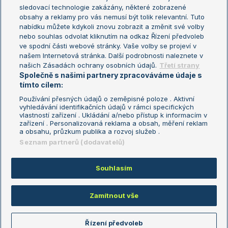
sledovací technologie zakázány, některé zobrazené
Turnaj mistryň
obsahy a reklamy pro vás nemusí být tolik relevantní. Tuto
Aktualní trendy
nabídku můžete kdykoli znovu zobrazit a změnit své volby
nebo souhlas odvolat kliknutím na odkaz Řízení předvoleb
ve spodní části webové stránky. Vaše volby se projeví v
Fotbalové přestupy
našem Internetová stránka. Další podrobnosti naleznete v
Livesport Daily
našich Zásadách ochrany osobních údajů.
Třetí strany
Společně s našimi partnery zpracováváme údaje s
LS Prague Open
tímto cílem:
Používání přesných údajů o zeměpisné poloze . Aktivní
vyhledávání identifikačních údajů v rámci specifických
vlastností zařízení . Ukládání a/nebo přístup k informacím v
Podmínky užití
Nastavení soukromí
zařízení . Personalizovaná reklama a obsah, měření reklam
GDPR a žurnalistika
Reklama
a obsahu, průzkum publika a rozvoj služeb .
Informace o zpracování osobních
Kontakt
Seznam partnerů (dodavatelů)
údajů
Tiráž
Souhlasím
Copyright © 2008-2026 TenisPortal.cz. Využíváme zpravodajství ČTK.
Zamítnout vše
Řízení předvoleb