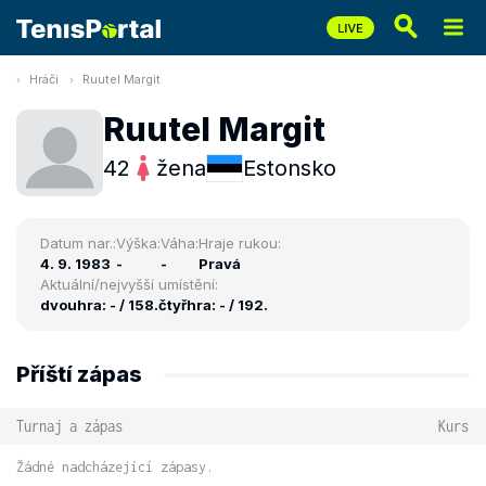
Hráči
Ruutel Margit
Ruutel Margit
42
žena
Estonsko
Datum nar.:
Výška:
Váha:
Hraje rukou:
4. 9. 1983
-
-
Pravá
Aktuální/nejvyšší umístění:
dvouhra: - / 158.
čtyřhra: - / 192.
Příští zápas
Turnaj a zápas
Kurs
Žádné nadcházející zápasy.