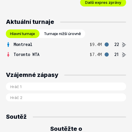
Další expres zprávy
Aktuální turnaje
Hlavní turnaje
Turnaje nižší úrovně
Montreal
$9.4M
22
Toronto WTA
$7.4M
21
Vzájemné zápasy
Soutěž
Soutěžte o