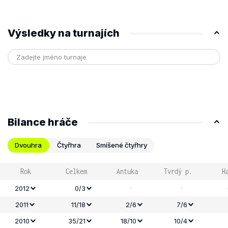
Výsledky na turnajích
Bilance hráče
Dvouhra
Čtyřhra
Smíšené čtyřhry
Rok
Celkem
Antuka
Tvrdý p.
H
-
-
2012
0/3
2011
11/18
2/6
7/6
2010
35/21
18/10
10/4