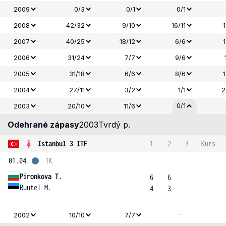
2009
0/3
0/1
0/1
2008
42/32
9/10
16/11
2007
40/25
18/12
6/6
2006
31/24
7/7
9/6
2005
31/18
6/6
8/6
2004
27/11
3/2
1/1
2
0/1
2003
20/10
11/6
Odehrané zápasy
2003
Tvrdý p.
Istanbul 3 ITF
1
2
3
Kurs
01.04.
1K
Pironkova T.
6
6
Ruutel M.
4
3
-
2002
10/10
7/7