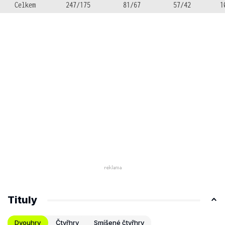
Celkem
247/175
81/67
57/42
1
Tituly
Dvouhry
Čtyřhry
Smíšené čtyřhry