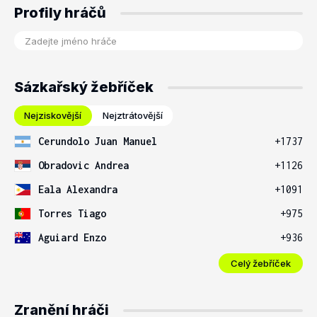
Profily hráčů
Sázkařský žebříček
Nejziskovější
Nejztrátovější
Cerundolo Juan Manuel
+1737
Obradovic Andrea
+1126
Eala Alexandra
+1091
Torres Tiago
+975
Aguiard Enzo
+936
Celý žebříček
Zranění hráči