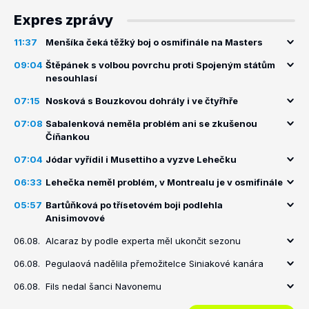
Expres zprávy
11:37
Menšíka čeká těžký boj o osmifinále na Masters
09:04
Štěpánek s volbou povrchu proti Spojeným státům
nesouhlasí
07:15
Nosková s Bouzkovou dohrály i ve čtyřhře
07:08
Sabalenková neměla problém ani se zkušenou
Číňankou
07:04
Jódar vyřídil i Musettiho a vyzve Lehečku
06:33
Lehečka neměl problém, v Montrealu je v osmifinále
05:57
Bartůňková po třísetovém boji podlehla
Anisimovové
06.08.
Alcaraz by podle experta měl ukončit sezonu
06.08.
Pegulaová nadělila přemožitelce Siniakové kanára
06.08.
Fils nedal šanci Navonemu