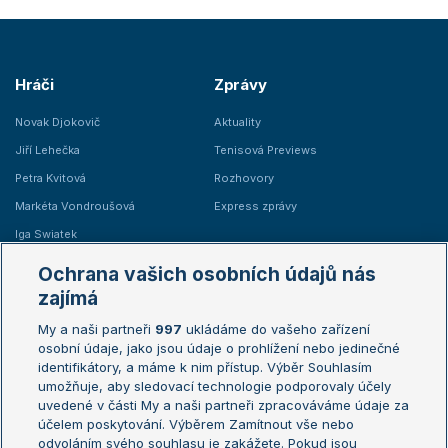
Hráči
Zprávy
Novak Djokovič
Aktuality
Jiří Lehečka
Tenisová Previews
Petra Kvitová
Rozhovory
Markéta Vondroušová
Express zprávy
Iga Swiatek
Marie Bouzková
Ochrana vašich osobních údajů nás
Žebříčky
Kalendář turnajů
zajímá
My a naši partneři
997
ukládáme do vašeho zařízení
Žebříček ATP (muži)
Australian Open
osobní údaje, jako jsou údaje o prohlížení nebo jedinečné
Žebříček WTA (ženy)
French Open
identifikátory, a máme k nim přístup. Výběr Souhlasím
umožňuje, aby sledovací technologie podporovaly účely
Sázkařský žebříček
Wimbledon
uvedené v části My a naši partneři zpracováváme údaje za
US Open
účelem poskytování. Výběrem Zamítnout vše nebo
odvoláním svého souhlasu je zakážete. Pokud jsou
Turnaj mistrů