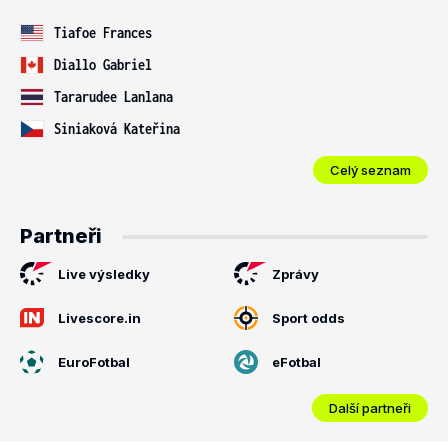
Tiafoe Frances
Diallo Gabriel
Tararudee Lanlana
Siniaková Kateřina
Celý seznam
Partneři
Live výsledky
Zprávy
Livescore.in
Sport odds
EuroFotbal
eFotbal
Další partneři