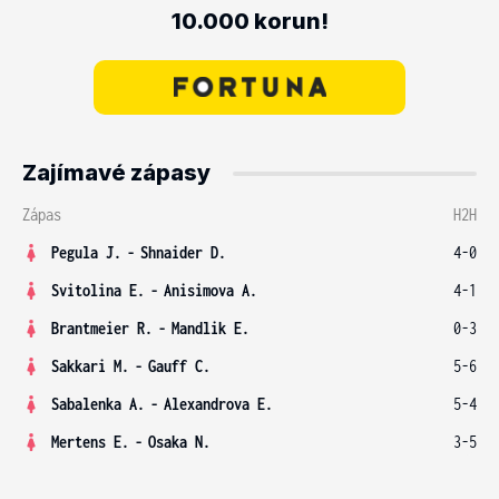
10.000 korun!
Zajímavé zápasy
Zápas
H2H
Pegula J.
-
Shnaider D.
4-0
Svitolina E.
-
Anisimova A.
4-1
Brantmeier R.
-
Mandlik E.
0-3
Sakkari M.
-
Gauff C.
5-6
Sabalenka A.
-
Alexandrova E.
5-4
Mertens E.
-
Osaka N.
3-5