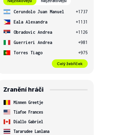
Nejziskovější
Nejztrátovější
Cerundolo Juan Manuel
+1737
Eala Alexandra
+1131
Obradovic Andrea
+1126
Guerrieri Andrea
+981
Torres Tiago
+975
Celý žebříček
Zranění hráči
Minnen Greetje
Tiafoe Frances
Diallo Gabriel
Tararudee Lanlana