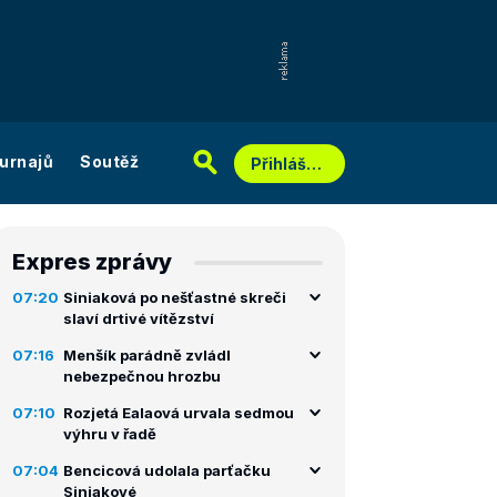
urnajů
Soutěž
Přihlášení
Expres zprávy
07:20
Siniaková po nešťastné skreči
slaví drtivé vítězství
07:16
Menšík parádně zvládl
nebezpečnou hrozbu
07:10
Rozjetá Ealaová urvala sedmou
výhru v řadě
07:04
Bencicová udolala parťačku
Siniakové