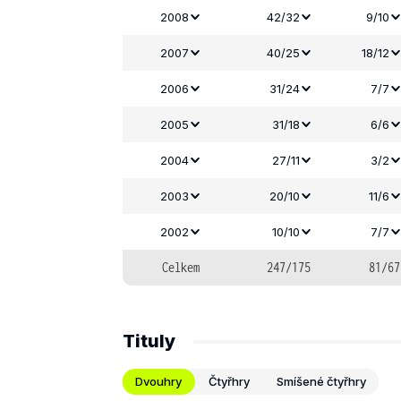
2008
42/32
9/10
2007
40/25
18/12
2006
31/24
7/7
2005
31/18
6/6
2004
27/11
3/2
2003
20/10
11/6
2002
10/10
7/7
Celkem
247/175
81/67
Tituly
Dvouhry
Čtyřhry
Smíšené čtyřhry