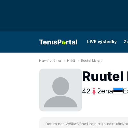
LIVE výsledky
Z
Hlavní stránka
Hráči
Ruutel Margit
Ruutel
42
žena
E
Datum nar.:
Výška:
Váha:
Hraje rukou:
Aktuální/ne