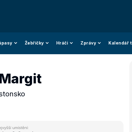
ápasy
Žebříčky
Hráči
Zprávy
Kalendář t
 Margit
stonsko
jvyšší umístění: