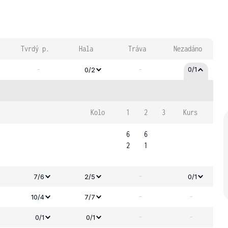
Tvrdý p.
Hala
Tráva
Nezadáno
-
-
0/1
0/2
Kolo
1
2
3
Kurs
6
6
2
1
-
7/6
2/5
0/1
-
-
10/4
7/7
-
-
0/1
0/1