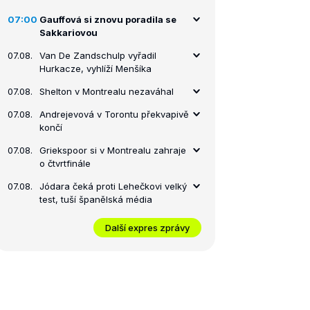
07:00
Gauffová si znovu poradila se
Sakkariovou
07.08.
Van De Zandschulp vyřadil
Hurkacze, vyhlíží Menšíka
07.08.
Shelton v Montrealu nezaváhal
07.08.
Andrejevová v Torontu překvapivě
končí
07.08.
Griekspoor si v Montrealu zahraje
o čtvrtfinále
07.08.
Jódara čeká proti Lehečkovi velký
test, tuší španělská média
Další expres zprávy