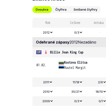
Dvouhra
Čtyřhra
Smíšené čtyřhry
Rok
Celkem
Antuka
-
2012
0/3
Odehrané zápasy
2012
Nezadáno
Billie Jean King Cup
Kostova Elitsa
01.02.
Ruutel Margit
2011
11/18
2/6
2010
35/21
18/10
2009
0/3
0/1