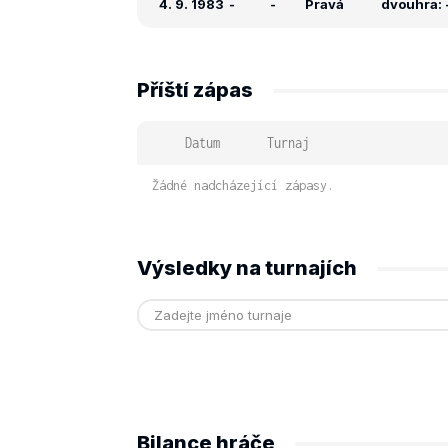
4. 9. 1983
-
-
Pravá
dvouhra: -
Příští zápas
Datum
Turnaj
Žádné nadcházející zápasy.
Výsledky na turnajích
Bilance hráče