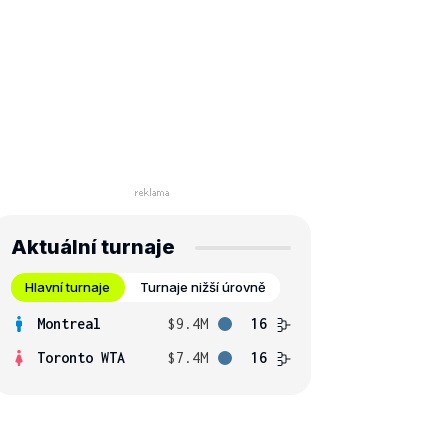
Aktuální turnaje
Hlavní turnaje
Turnaje nižší úrovně
Montreal
$9.4M
16
Toronto WTA
$7.4M
16