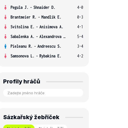
Pegula J.
-
Shnaider D.
4-0
Brantmeier R.
-
Mandlik E.
0-3
Svitolina E.
-
Anisimova A.
4-1
Sabalenka A.
-
Alexandrova E.
5-4
Pieleanu R.
-
Andreescu S.
3-4
Samsonova L.
-
Rybakina E.
4-2
Profily hráčů
Sázkařský žebříček