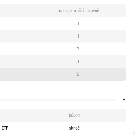
Turnaje nižší úrovně
1
1
2
1
5
Důvod
 ITF
skreč