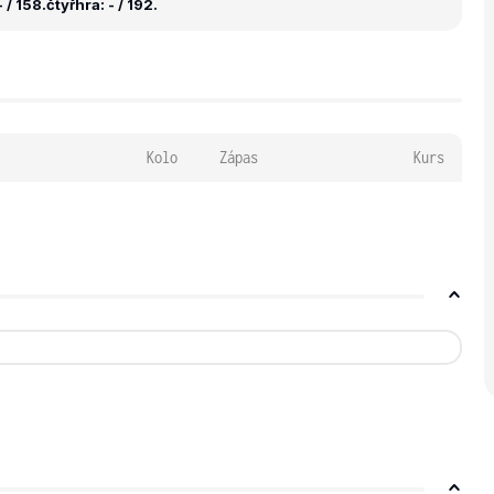
 / 158.
čtyřhra: - / 192.
Kolo
Zápas
Kurs