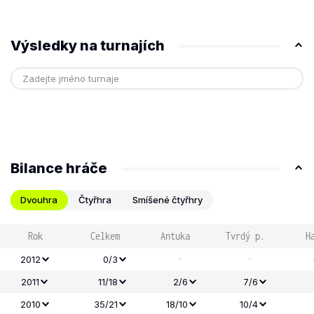
Výsledky na turnajích
Bilance hráče
Dvouhra
Čtyřhra
Smíšené čtyřhry
Rok
Celkem
Antuka
Tvrdý p.
H
-
-
2012
0/3
2011
11/18
2/6
7/6
2010
35/21
18/10
10/4