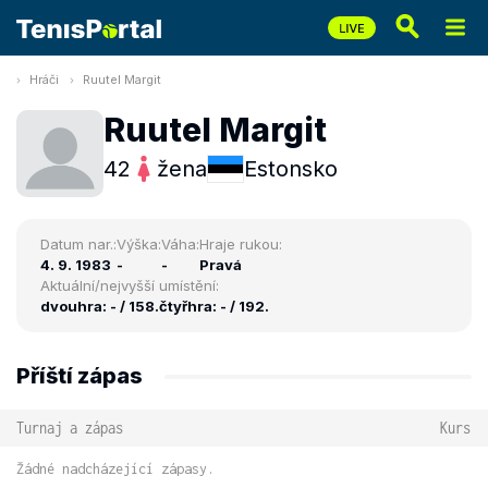
Hráči
Ruutel Margit
Ruutel Margit
42
žena
Estonsko
Datum nar.:
Výška:
Váha:
Hraje rukou:
4. 9. 1983
-
-
Pravá
Aktuální/nejvyšší umístění:
dvouhra: - / 158.
čtyřhra: - / 192.
Příští zápas
Turnaj a zápas
Kurs
Žádné nadcházející zápasy.