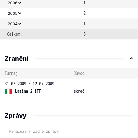
1
2006
2
2005
1
2004
Celkem:
5
Zranění
Turnaj
Důvod
31.03.2009 - 12.07.2009
Latina 2 ITF
skreč
Zprávy
Nenalezeny žádné zprávy.