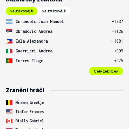
Nejziskovější
Nejztrátovější
Cerundolo Juan Manuel
+1737
Obradovic Andrea
+1126
Eala Alexandra
+1081
Guerrieri Andrea
+995
Torres Tiago
+975
Celý žebříček
Zranění hráči
Minnen Greetje
Tiafoe Frances
Diallo Gabriel