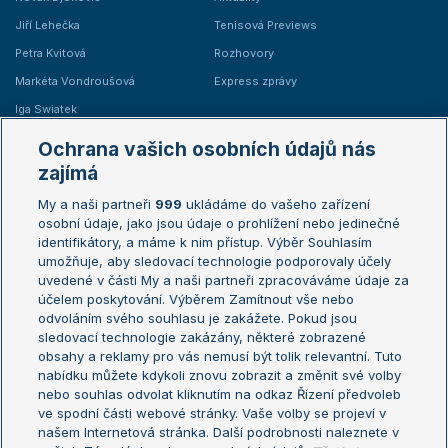
Jiří Lehečka
Tenisová Previews
Petra Kvitová
Rozhovory
Markéta Vondroušová
Express zprávy
Iga Swiatek
Marie Bouzková
Ochrana vašich osobních údajů nás
Žebříčky
Kalendář turnajů
zajímá
My a naši partneři
999
ukládáme do vašeho zařízení
Žebříček ATP (muži)
Australian Open
osobní údaje, jako jsou údaje o prohlížení nebo jedinečné
Žebříček WTA (ženy)
French Open
identifikátory, a máme k nim přístup. Výběr Souhlasím
umožňuje, aby sledovací technologie podporovaly účely
Sázkařský žebříček
Wimbledon
uvedené v části My a naši partneři zpracováváme údaje za
US Open
účelem poskytování. Výběrem Zamítnout vše nebo
odvoláním svého souhlasu je zakážete. Pokud jsou
Turnaj mistrů
sledovací technologie zakázány, některé zobrazené
Turnaj mistryň
obsahy a reklamy pro vás nemusí být tolik relevantní. Tuto
Aktualní trendy
nabídku můžete kdykoli znovu zobrazit a změnit své volby
nebo souhlas odvolat kliknutím na odkaz Řízení předvoleb
ve spodní části webové stránky. Vaše volby se projeví v
Fotbalové přestupy
našem Internetová stránka. Další podrobnosti naleznete v
Livesport Daily