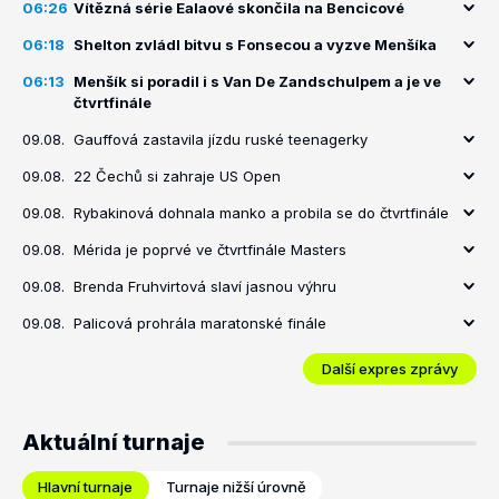
06:26
Vítězná série Ealaové skončila na Bencicové
06:18
Shelton zvládl bitvu s Fonsecou a vyzve Menšíka
06:13
Menšík si poradil i s Van De Zandschulpem a je ve
čtvrtfinále
09.08.
Gauffová zastavila jízdu ruské teenagerky
09.08.
22 Čechů si zahraje US Open
09.08.
Rybakinová dohnala manko a probila se do čtvrtfinále
09.08.
Mérida je poprvé ve čtvrtfinále Masters
09.08.
Brenda Fruhvirtová slaví jasnou výhru
09.08.
Palicová prohrála maratonské finále
Další expres zprávy
Aktuální turnaje
Hlavní turnaje
Turnaje nižší úrovně