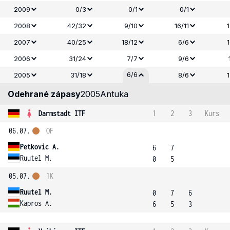
2009
0/3
0/1
0/1
2008
42/32
9/10
16/11
2007
40/25
18/12
6/6
2006
31/24
7/7
9/6
6/6
2005
31/18
8/6
Odehrané zápasy
2005
Antuka
Darmstadt ITF
1
2
3
Kurs
06.07.
OF
Petkovic A.
6
7
Ruutel M.
0
5
05.07.
1K
Ruutel M.
0
7
6
Kapros A.
6
5
3