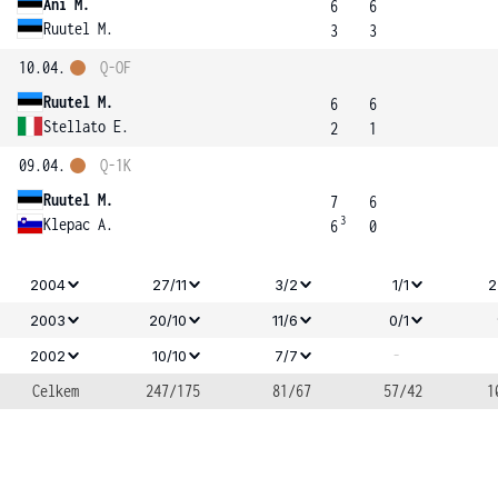
Ani M.
6
6
Ruutel M.
3
3
10.04.
Q-OF
Ruutel M.
6
6
Stellato E.
2
1
09.04.
Q-1K
Ruutel M.
7
6
3
Klepac A.
6
0
2004
27/11
3/2
1/1
2
2003
20/10
11/6
0/1
-
2002
10/10
7/7
Celkem
247/175
81/67
57/42
1