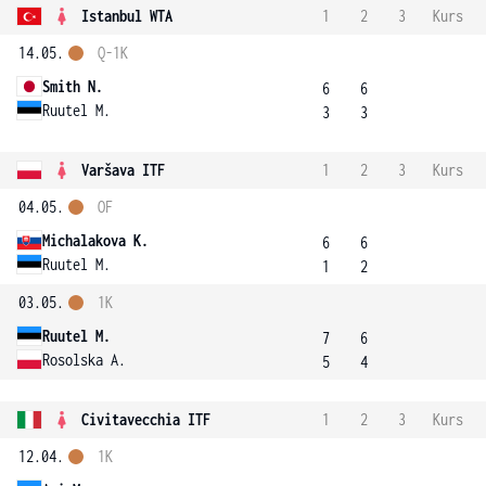
Istanbul WTA
1
2
3
Kurs
14.05.
Q-1K
Smith N.
6
6
Ruutel M.
3
3
Varšava ITF
1
2
3
Kurs
04.05.
OF
Michalakova K.
6
6
Ruutel M.
1
2
03.05.
1K
Ruutel M.
7
6
Rosolska A.
5
4
Civitavecchia ITF
1
2
3
Kurs
12.04.
1K