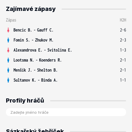
Zajímavé zápasy
Zápas
H2H
Bencic B.
-
Gauff C.
2-6
Fomin S.
-
Zhukov M.
2-3
Alexandrova E.
-
Svitolina E.
1-3
Lootsma N.
-
Koenders R.
2-1
Menšík J.
-
Shelton B.
2-1
Sultanov K.
-
Binda A.
1-1
Profily hráčů
Sázkařský žebříček