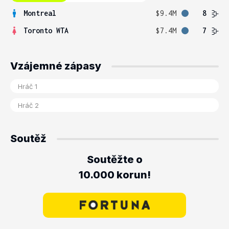
Montreal
$9.4M
8
Toronto WTA
$7.4M
7
Vzájemné zápasy
Soutěž
Soutěžte o
10.000 korun!