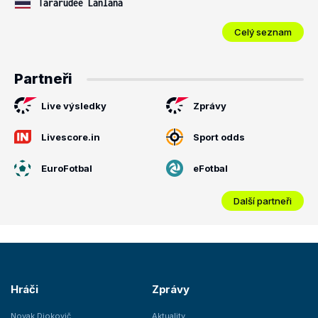
Tararudee Lanlana
Celý seznam
Partneři
Live výsledky
Zprávy
Livescore.in
Sport odds
EuroFotbal
eFotbal
Další partneři
Hráči
Zprávy
Novak Djokovič
Aktuality