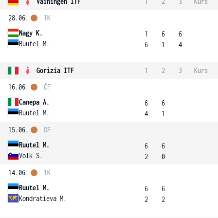
Vaihingen ITF
1
2
3
Kurs
28.06.
1K
Nagy K.
1
6
6
Ruutel M.
6
1
4
Gorizia ITF
1
2
3
Kurs
16.06.
ČF
Canepa A.
6
6
Ruutel M.
4
1
15.06.
OF
Ruutel M.
6
6
Volk S.
2
0
14.06.
1K
Ruutel M.
6
6
Kondratieva M.
2
2