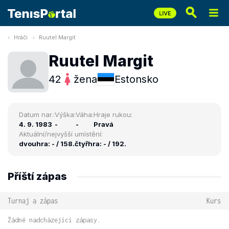
Hráči
Ruutel Margit
Ruutel Margit
42
žena
Estonsko
Datum nar.:
Výška:
Váha:
Hraje rukou:
4. 9. 1983
-
-
Pravá
Aktuální/nejvyšší umístění:
dvouhra: - / 158.
čtyřhra: - / 192.
Příští zápas
Turnaj a zápas
Kurs
Žádné nadcházející zápasy.