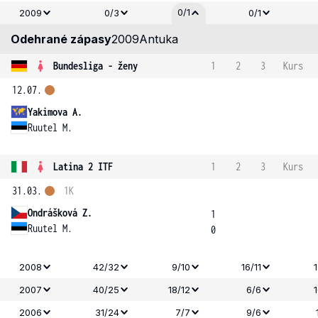
0/1
2009
0/3
0/1
Odehrané zápasy
2009
Antuka
Bundesliga - ženy
1
2
3
Kurs
12.07.
Yakimova A.
Ruutel M.
Latina 2 ITF
1
2
3
Kurs
31.03.
1K
Ondrášková Z.
1
Ruutel M.
0
2008
42/32
9/10
16/11
2007
40/25
18/12
6/6
2006
31/24
7/7
9/6