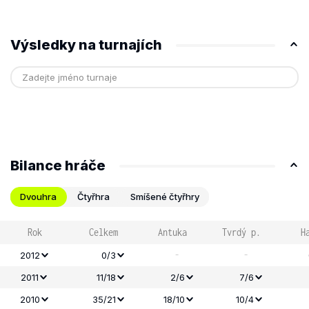
Výsledky na turnajích
Bilance hráče
Dvouhra
Čtyřhra
Smíšené čtyřhry
Rok
Celkem
Antuka
Tvrdý p.
H
-
-
2012
0/3
2011
11/18
2/6
7/6
2010
35/21
18/10
10/4