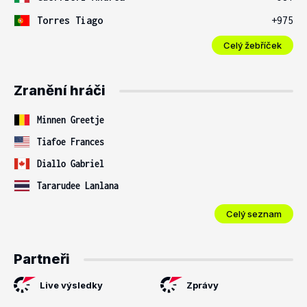
Torres Tiago
+975
Celý žebříček
Zranění hráči
Minnen Greetje
Tiafoe Frances
Diallo Gabriel
Tararudee Lanlana
Celý seznam
Partneři
Live výsledky
Zprávy