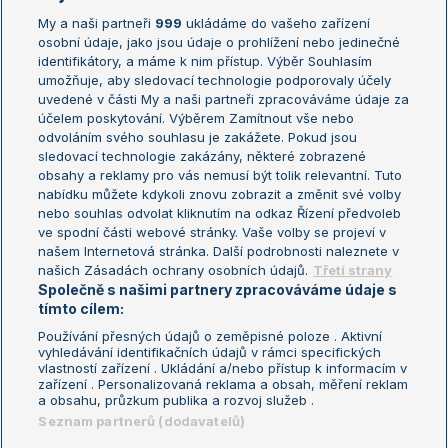
My a naši partneři
999
ukládáme do vašeho zařízení
Žebříček ATP (muži)
Australian Open
osobní údaje, jako jsou údaje o prohlížení nebo jedinečné
Žebříček WTA (ženy)
French Open
identifikátory, a máme k nim přístup. Výběr Souhlasím
umožňuje, aby sledovací technologie podporovaly účely
Sázkařský žebříček
Wimbledon
uvedené v části My a naši partneři zpracováváme údaje za
US Open
účelem poskytování. Výběrem Zamítnout vše nebo
odvoláním svého souhlasu je zakážete. Pokud jsou
Turnaj mistrů
sledovací technologie zakázány, některé zobrazené
Turnaj mistryň
obsahy a reklamy pro vás nemusí být tolik relevantní. Tuto
Aktualní trendy
nabídku můžete kdykoli znovu zobrazit a změnit své volby
nebo souhlas odvolat kliknutím na odkaz Řízení předvoleb
ve spodní části webové stránky. Vaše volby se projeví v
Fotbalové přestupy
našem Internetová stránka. Další podrobnosti naleznete v
Livesport Daily
našich Zásadách ochrany osobních údajů.
Třetí strany
Společně s našimi partnery zpracováváme údaje s
LS Prague Open
tímto cílem:
Používání přesných údajů o zeměpisné poloze . Aktivní
vyhledávání identifikačních údajů v rámci specifických
vlastností zařízení . Ukládání a/nebo přístup k informacím v
Podmínky užití
Nastavení soukromí
zařízení . Personalizovaná reklama a obsah, měření reklam
GDPR a žurnalistika
Reklama
a obsahu, průzkum publika a rozvoj služeb .
Informace o zpracování osobních
Kontakt
Seznam partnerů (dodavatelů)
údajů
Tiráž