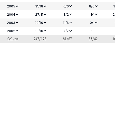
2005
31/18
6/6
8/6
2004
27/11
3/2
1/1
2
2003
20/10
11/6
0/1
-
2002
10/10
7/7
Celkem
247/175
81/67
57/42
1