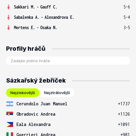
Sakkari M.
-
Gauff C.
5-6
Sabalenka A.
-
Alexandrova E.
5-4
Mertens E.
-
Osaka N.
3-5
Profily hráčů
Sázkařský žebříček
Nejziskovější
Nejztrátovější
Cerundolo Juan Manuel
+1737
Obradovic Andrea
+1126
Eala Alexandra
+1091
Guerrieri Andrea
+981