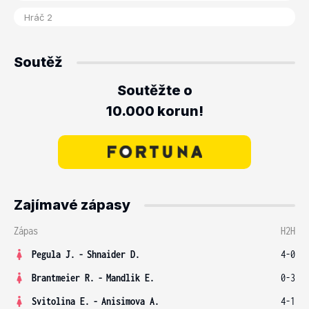
Soutěž
Soutěžte o
10.000 korun!
Zajímavé zápasy
Zápas
H2H
Pegula J.
-
Shnaider D.
4-0
Brantmeier R.
-
Mandlik E.
0-3
Svitolina E.
-
Anisimova A.
4-1