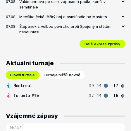
07.08.
Valdmannová po osmi zápasech padla, končí v
semifinále
07.08.
Menšíka čeká těžký boj o osmifinále na Masters
07.08.
Štěpánek s volbou povrchu proti Spojeným státům
nesouhlasí
Další expres zprávy
Aktuální turnaje
Hlavní turnaje
Turnaje nižší úrovně
Montreal
$9.4M
17
Toronto WTA
$7.4M
16
Vzájemné zápasy