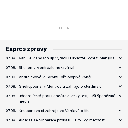
Expres zprávy
07.08.
Van De Zandschulp vyřadil Hurkacze, vyhlíží Menšíka
07.08.
Shelton v Montrealu nezaváhal
07.08.
Andrejevová v Torontu překvapivě končí
07.08.
Griekspoor si v Montrealu zahraje o čtvrtfinále
07.08.
Jódara čeká proti Lehečkovi velký test, tuší španělská
média
07.08.
Knutsonová si zahraje ve Varšavě o titul
07.08.
Alcaraz se Sinnerem prokazují svoji výjimečnost