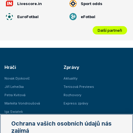
Livescore.in
Sport odds
EuroFotbal
eFotbal
Další partneři
Hráči
Zprávy
Novak Djokovič
Aktuality
Jiří Lehečka
Tenisová Previews
Petra Kvitová
Rozhovory
Markéta Vondroušová
Express zprávy
Iga Swiatek
Marie Bouzková
Ochrana vašich osobních údajů nás
Žebříčky
Kalendář turnajů
zajímá