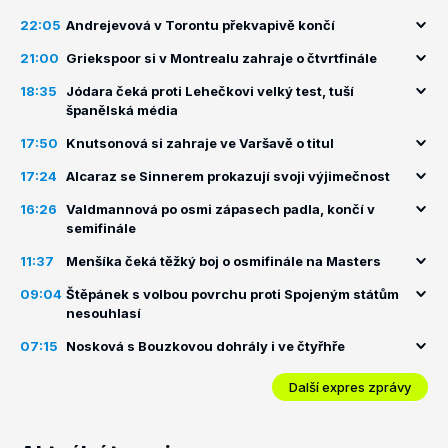
22:05
Andrejevová v Torontu překvapivě končí
21:00
Griekspoor si v Montrealu zahraje o čtvrtfinále
18:35
Jódara čeká proti Lehečkovi velký test, tuší
španělská média
17:50
Knutsonová si zahraje ve Varšavě o titul
17:24
Alcaraz se Sinnerem prokazují svoji výjimečnost
16:26
Valdmannová po osmi zápasech padla, končí v
semifinále
11:37
Menšíka čeká těžký boj o osmifinále na Masters
09:04
Štěpánek s volbou povrchu proti Spojeným státům
nesouhlasí
07:15
Nosková s Bouzkovou dohrály i ve čtyřhře
Další expres zprávy