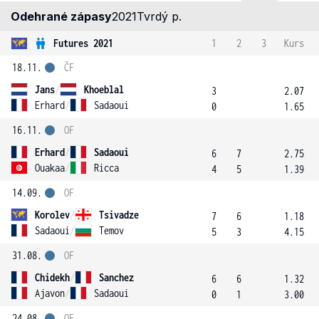
Odehrané zápasy
2021
Tvrdý p.
Futures 2021
1
2
3
Kurs
18.11.
ČF
Jans
/
Khoeblal
3
2.07
Erhard
/
Sadaoui
0
1.65
16.11.
OF
Erhard
/
Sadaoui
6
7
2.75
Ouakaa
/
Ricca
4
5
1.39
14.09.
OF
Korolev
/
Tsivadze
7
6
1.18
Sadaoui
/
Temov
5
3
4.15
31.08.
OF
Chidekh
/
Sanchez
6
6
1.32
Ajavon
/
Sadaoui
0
1
3.00
24.08.
OF