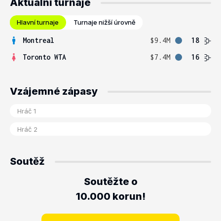
Aktuální turnaje
Hlavní turnaje
Turnaje nižší úrovně
Montreal
$9.4M
18
Toronto WTA
$7.4M
16
Vzájemné zápasy
Soutěž
Soutěžte o
10.000 korun!