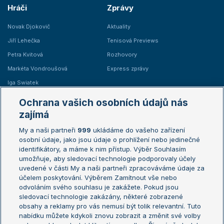
Hráči
Zprávy
Novak Djokovič
Aktuality
Jiří Lehečka
Tenisová Previews
Petra Kvitová
Rozhovory
Markéta Vondroušová
Express zprávy
Iga Swiatek
Marie Bouzková
Ochrana vašich osobních údajů nás
Žebříčky
Kalendář turnajů
zajímá
My a naši partneři
999
ukládáme do vašeho zařízení
Žebříček ATP (muži)
Australian Open
osobní údaje, jako jsou údaje o prohlížení nebo jedinečné
Žebříček WTA (ženy)
French Open
identifikátory, a máme k nim přístup. Výběr Souhlasím
umožňuje, aby sledovací technologie podporovaly účely
Sázkařský žebříček
Wimbledon
uvedené v části My a naši partneři zpracováváme údaje za
US Open
účelem poskytování. Výběrem Zamítnout vše nebo
odvoláním svého souhlasu je zakážete. Pokud jsou
Turnaj mistrů
sledovací technologie zakázány, některé zobrazené
Turnaj mistryň
obsahy a reklamy pro vás nemusí být tolik relevantní. Tuto
Aktualní trendy
nabídku můžete kdykoli znovu zobrazit a změnit své volby