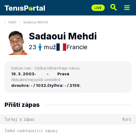
Hráči
Sadaoui Mehdi
Sadaoui Mehdi
23
muž
Francie
Datum nar.:
Výška:
Váha:
Hraje rukou:
19. 3. 2003
-
-
Pravá
Aktuální/nejvyšší umístění:
dvouhra: - / 1032.
čtyřhra: - / 2159.
Příští zápas
Turnaj a zápas
Kurs
Žádné nadcházející zápasy.