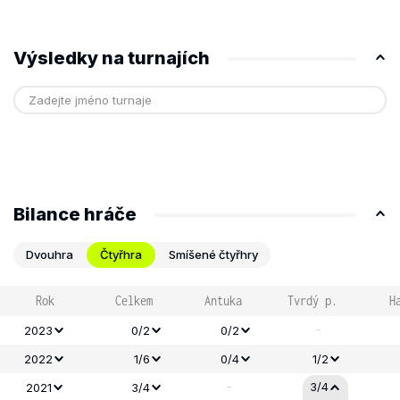
Výsledky na turnajích
Bilance hráče
Dvouhra
Čtyřhra
Smíšené čtyřhry
Rok
Celkem
Antuka
Tvrdý p.
H
-
2023
0/2
0/2
2022
1/6
0/4
1/2
-
3/4
2021
3/4