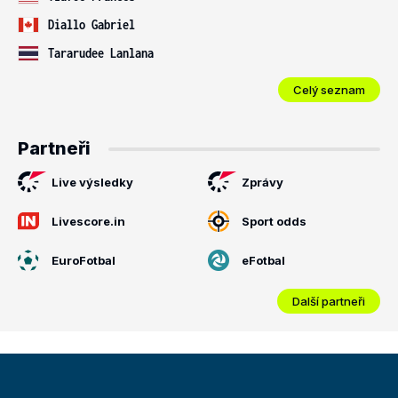
Diallo Gabriel
Tararudee Lanlana
Celý seznam
Partneři
Live výsledky
Zprávy
Livescore.in
Sport odds
EuroFotbal
eFotbal
Další partneři