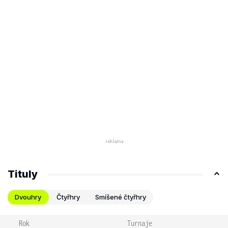
Tituly
Dvouhry
Čtyřhry
Smíšené čtyřhry
Rok
Turnaje