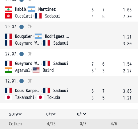
Habib
/
Martinez
6
7
1.06
Oueslati
/
Sadaoui
4
5
7.30
29.07.
ČF
Bouquier
/
Rodriguez Taverna
1.21
Gueymard Wayenburg
/
Sadaoui
3.80
27.07.
OF
Gueymard Wayenburg
/
Sadaoui
7
6
1.54
1
Agarwal
/
Baird
6
3
2.27
12.01.
OF
Dous Karpenschif
/
Sadaoui
6
7
3.85
Takahashi
/
Tokuda
3
5
1.21
-
2019
0/1
0/1
Celkem
4/13
0/7
4/6