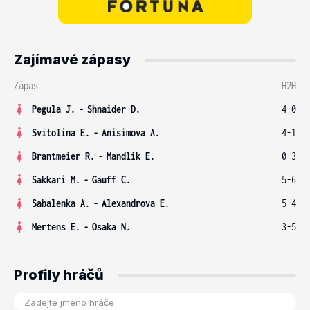
Zajímavé zápasy
Zápas
H2H
Pegula J.
-
Shnaider D.
4-0
Svitolina E.
-
Anisimova A.
4-1
Brantmeier R.
-
Mandlik E.
0-3
Sakkari M.
-
Gauff C.
5-6
Sabalenka A.
-
Alexandrova E.
5-4
Mertens E.
-
Osaka N.
3-5
Profily hráčů