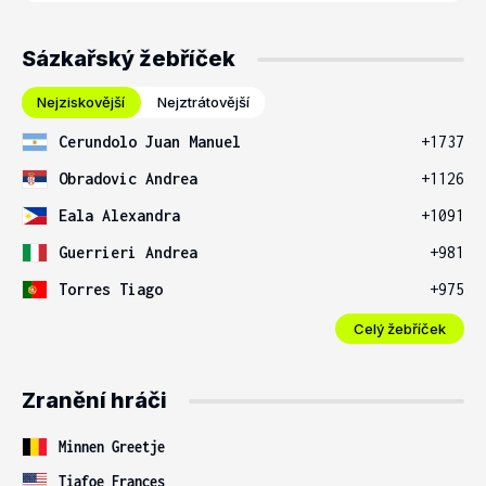
Sázkařský žebříček
Nejziskovější
Nejztrátovější
Cerundolo Juan Manuel
+1737
Obradovic Andrea
+1126
Eala Alexandra
+1091
Guerrieri Andrea
+981
Torres Tiago
+975
Celý žebříček
Zranění hráči
Minnen Greetje
Tiafoe Frances