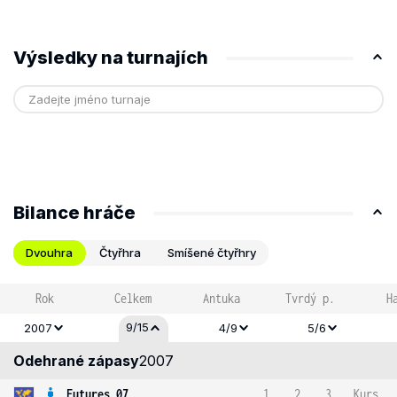
Výsledky na turnajích
Bilance hráče
Dvouhra
Čtyřhra
Smíšené čtyřhry
Rok
Celkem
Antuka
Tvrdý p.
H
9/15
2007
4/9
5/6
Odehrané zápasy
2007
Futures 07
1
2
3
Kurs