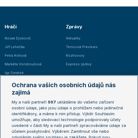
Hráči
Zprávy
Novak Djokovič
Aktuality
Jiří Lehečka
Tenisová Previews
Petra Kvitová
Rozhovory
Markéta Vondroušová
Express zprávy
Iga Swiatek
Marie Bouzková
Ochrana vašich osobních údajů nás
Žebříčky
Kalendář turnajů
zajímá
My a naši partneři
997
ukládáme do vašeho zařízení
Žebříček ATP (muži)
Australian Open
osobní údaje, jako jsou údaje o prohlížení nebo jedinečné
Žebříček WTA (ženy)
French Open
identifikátory, a máme k nim přístup. Výběr Souhlasím
umožňuje, aby sledovací technologie podporovaly účely
Sázkařský žebříček
Wimbledon
uvedené v části My a naši partneři zpracováváme údaje za
US Open
účelem poskytování. Výběrem Zamítnout vše nebo
odvoláním svého souhlasu je zakážete. Pokud jsou
Turnaj mistrů