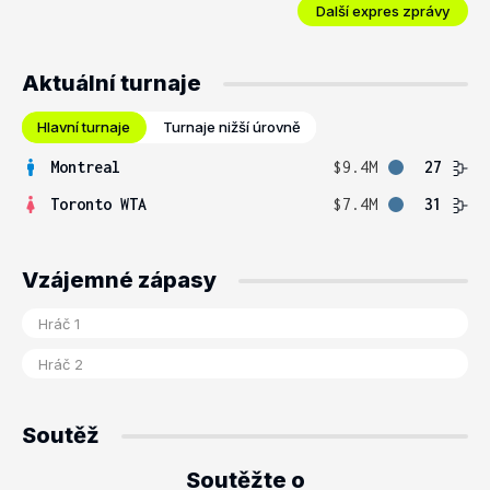
Další expres zprávy
Aktuální turnaje
Hlavní turnaje
Turnaje nižší úrovně
Montreal
$9.4M
27
Toronto WTA
$7.4M
31
Vzájemné zápasy
Soutěž
Soutěžte o