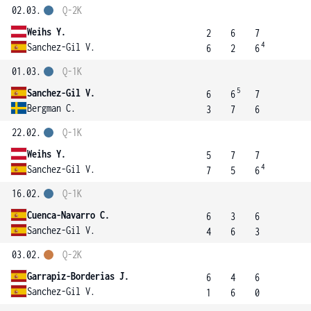
02.03.
Q-2K
Weihs Y.
2
6
7
4
Sanchez-Gil V.
6
2
6
01.03.
Q-1K
5
Sanchez-Gil V.
6
6
7
Bergman C.
3
7
6
22.02.
Q-1K
Weihs Y.
5
7
7
4
Sanchez-Gil V.
7
5
6
16.02.
Q-1K
Cuenca-Navarro C.
6
3
6
Sanchez-Gil V.
4
6
3
03.02.
Q-2K
Garrapiz-Borderias J.
6
4
6
Sanchez-Gil V.
1
6
0