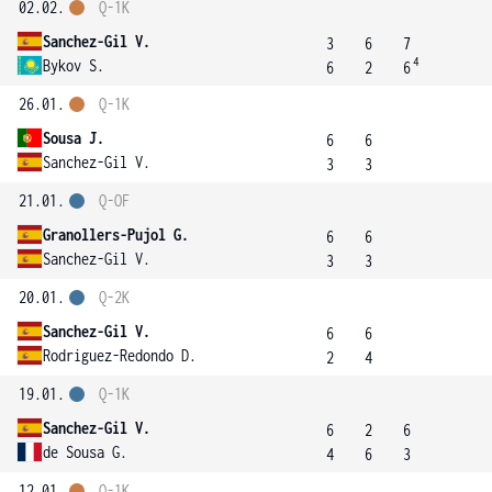
02.02.
Q-1K
Sanchez-Gil V.
3
6
7
4
Bykov S.
6
2
6
26.01.
Q-1K
Sousa J.
6
6
Sanchez-Gil V.
3
3
21.01.
Q-OF
Granollers-Pujol G.
6
6
Sanchez-Gil V.
3
3
20.01.
Q-2K
Sanchez-Gil V.
6
6
Rodriguez-Redondo D.
2
4
19.01.
Q-1K
Sanchez-Gil V.
6
2
6
de Sousa G.
4
6
3
12.01.
Q-1K