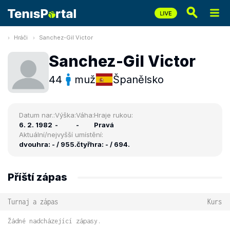
Hráči
Sanchez-Gil Victor
Sanchez-Gil Victor
44
muž
Španělsko
Datum nar.:
Výška:
Váha:
Hraje rukou:
6. 2. 1982
-
-
Pravá
Aktuální/nejvyšší umístění:
dvouhra: - / 955.
čtyřhra: - / 694.
Příští zápas
Turnaj a zápas
Kurs
Žádné nadcházející zápasy.