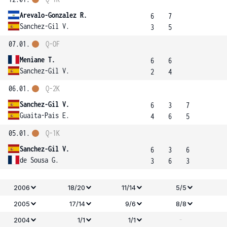
Arevalo-Gonzalez R.
6
7
Sanchez-Gil V.
3
5
07.01.
Q-OF
Meniane T.
6
6
Sanchez-Gil V.
2
4
06.01.
Q-2K
Sanchez-Gil V.
6
3
7
Guaita-Pais E.
4
6
5
05.01.
Q-1K
Sanchez-Gil V.
6
3
6
de Sousa G.
3
6
3
2006
18/20
11/14
5/5
2005
17/14
9/6
8/8
-
2004
1/1
1/1