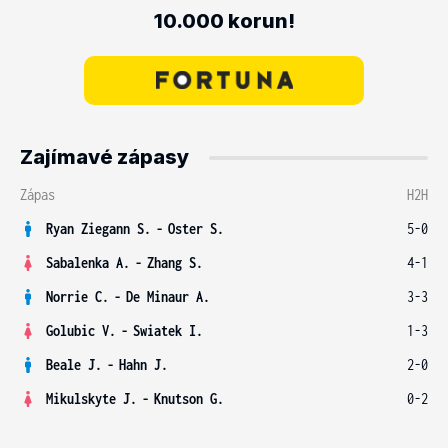
10.000 korun!
Zajímavé zápasy
Zápas
H2H
Ryan Ziegann S.
-
Oster S.
5-0
Sabalenka A.
-
Zhang S.
4-1
Norrie C.
-
De Minaur A.
3-3
Golubic V.
-
Swiatek I.
1-3
Beale J.
-
Hahn J.
2-0
Mikulskyte J.
-
Knutson G.
0-2