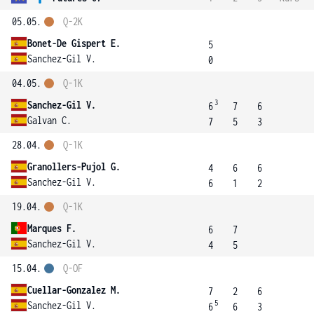
05.05.
Q-2K
Bonet-De Gispert E.
5
Sanchez-Gil V.
0
04.05.
Q-1K
3
Sanchez-Gil V.
6
7
6
Galvan C.
7
5
3
28.04.
Q-1K
Granollers-Pujol G.
4
6
6
Sanchez-Gil V.
6
1
2
19.04.
Q-1K
Marques F.
6
7
Sanchez-Gil V.
4
5
15.04.
Q-OF
Cuellar-Gonzalez M.
7
2
6
5
Sanchez-Gil V.
6
6
3