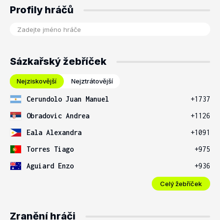
Profily hráčů
Sázkařský žebříček
Nejziskovější
Nejztrátovější
Cerundolo Juan Manuel
+1737
Obradovic Andrea
+1126
Eala Alexandra
+1091
Torres Tiago
+975
Aguiard Enzo
+936
Celý žebříček
Zranění hráči