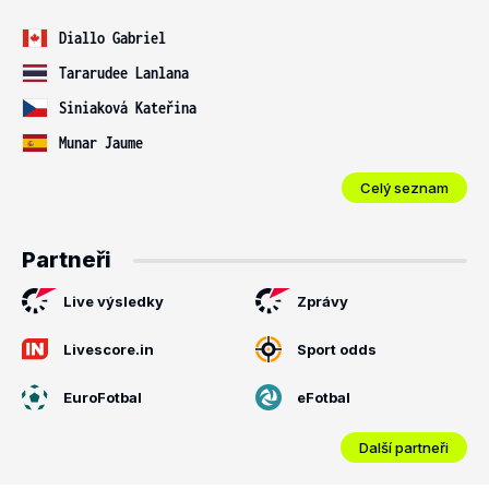
Diallo Gabriel
Tararudee Lanlana
Siniaková Kateřina
Munar Jaume
Celý seznam
Partneři
Live výsledky
Zprávy
Livescore.in
Sport odds
EuroFotbal
eFotbal
Další partneři