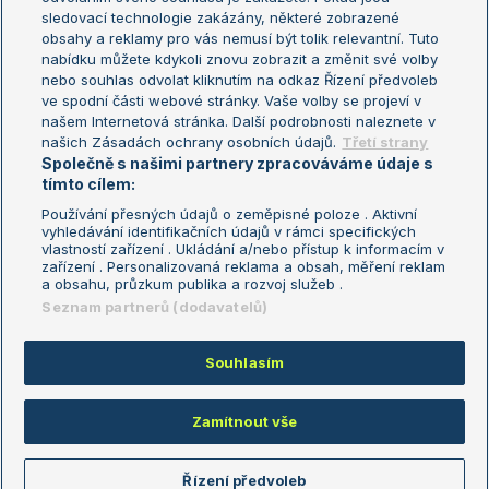
sledovací technologie zakázány, některé zobrazené
Turnaj mistryň
obsahy a reklamy pro vás nemusí být tolik relevantní. Tuto
Aktualní trendy
nabídku můžete kdykoli znovu zobrazit a změnit své volby
nebo souhlas odvolat kliknutím na odkaz Řízení předvoleb
ve spodní části webové stránky. Vaše volby se projeví v
Fotbalové přestupy
našem Internetová stránka. Další podrobnosti naleznete v
Livesport Daily
našich Zásadách ochrany osobních údajů.
Třetí strany
Společně s našimi partnery zpracováváme údaje s
LS Prague Open
tímto cílem:
Používání přesných údajů o zeměpisné poloze . Aktivní
vyhledávání identifikačních údajů v rámci specifických
vlastností zařízení . Ukládání a/nebo přístup k informacím v
Podmínky užití
Nastavení soukromí
zařízení . Personalizovaná reklama a obsah, měření reklam
GDPR a žurnalistika
Reklama
a obsahu, průzkum publika a rozvoj služeb .
Informace o zpracování osobních
Kontakt
Seznam partnerů (dodavatelů)
údajů
Tiráž
Souhlasím
Copyright © 2008-2026 TenisPortal.cz. Využíváme zpravodajství ČTK.
Zamítnout vše
Řízení předvoleb