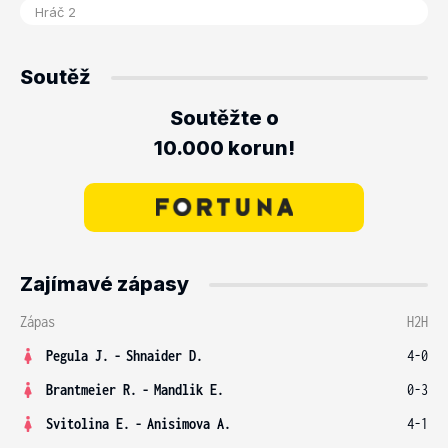
Soutěž
Soutěžte o
10.000 korun!
Zajímavé zápasy
Zápas
H2H
Pegula J.
-
Shnaider D.
4-0
Brantmeier R.
-
Mandlik E.
0-3
Svitolina E.
-
Anisimova A.
4-1