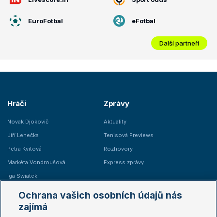
EuroFotbal
eFotbal
Další partneři
Hráči
Zprávy
Novak Djokovič
Aktuality
Jiří Lehečka
Tenisová Previews
Petra Kvitová
Rozhovory
Markéta Vondroušová
Express zprávy
Iga Swiatek
Marie Bouzková
Ochrana vašich osobních údajů nás
Žebříčky
Kalendář turnajů
zajímá