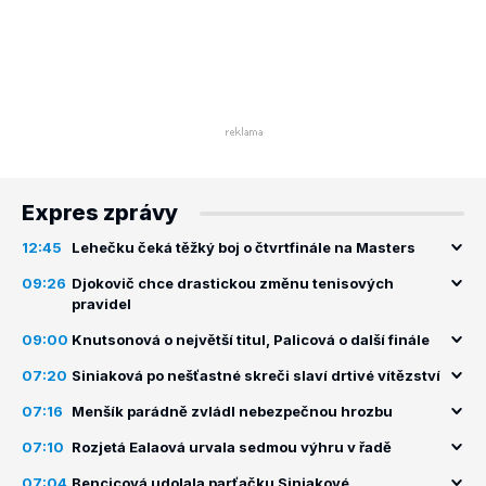
Expres zprávy
12:45
Lehečku čeká těžký boj o čtvrtfinále na Masters
09:26
Djokovič chce drastickou změnu tenisových
pravidel
09:00
Knutsonová o největší titul, Palicová o další finále
07:20
Siniaková po nešťastné skreči slaví drtivé vítězství
07:16
Menšík parádně zvládl nebezpečnou hrozbu
07:10
Rozjetá Ealaová urvala sedmou výhru v řadě
07:04
Bencicová udolala parťačku Siniakové