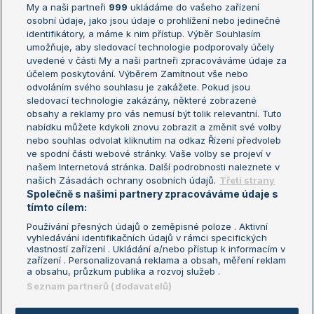
My a naši partneři
999
ukládáme do vašeho zařízení
Žebříček ATP (muži)
Australian Open
osobní údaje, jako jsou údaje o prohlížení nebo jedinečné
Žebříček WTA (ženy)
French Open
identifikátory, a máme k nim přístup. Výběr Souhlasím
umožňuje, aby sledovací technologie podporovaly účely
Sázkařský žebříček
Wimbledon
uvedené v části My a naši partneři zpracováváme údaje za
US Open
účelem poskytování. Výběrem Zamítnout vše nebo
odvoláním svého souhlasu je zakážete. Pokud jsou
Turnaj mistrů
sledovací technologie zakázány, některé zobrazené
Turnaj mistryň
obsahy a reklamy pro vás nemusí být tolik relevantní. Tuto
Aktualní trendy
nabídku můžete kdykoli znovu zobrazit a změnit své volby
nebo souhlas odvolat kliknutím na odkaz Řízení předvoleb
ve spodní části webové stránky. Vaše volby se projeví v
Fotbalové přestupy
našem Internetová stránka. Další podrobnosti naleznete v
Livesport Daily
našich Zásadách ochrany osobních údajů.
Třetí strany
Společně s našimi partnery zpracováváme údaje s
LS Prague Open
tímto cílem:
Používání přesných údajů o zeměpisné poloze . Aktivní
vyhledávání identifikačních údajů v rámci specifických
vlastností zařízení . Ukládání a/nebo přístup k informacím v
Podmínky užití
Nastavení soukromí
zařízení . Personalizovaná reklama a obsah, měření reklam
GDPR a žurnalistika
Reklama
a obsahu, průzkum publika a rozvoj služeb .
Informace o zpracování osobních
Kontakt
Seznam partnerů (dodavatelů)
údajů
Tiráž