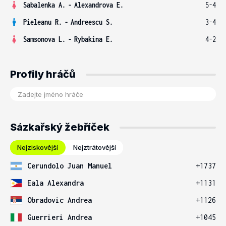
Sabalenka A.
-
Alexandrova E.
5-4
Pieleanu R.
-
Andreescu S.
3-4
Samsonova L.
-
Rybakina E.
4-2
Profily hráčů
Sázkařský žebříček
Nejziskovější
Nejztrátovější
Cerundolo Juan Manuel
+1737
Eala Alexandra
+1131
Obradovic Andrea
+1126
Guerrieri Andrea
+1045