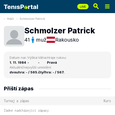
Hráči
Schmolzer Patrick
Schmolzer Patrick
41
muž
Rakousko
Datum nar.:
Výška:
Váha:
Hraje rukou:
1. 11. 1984
-
-
Pravá
Aktuální/nejvyšší umístění:
dvouhra: - / 565.
čtyřhra: - / 567.
Příští zápas
Turnaj a zápas
Kurs
Žádné nadcházející zápasy.