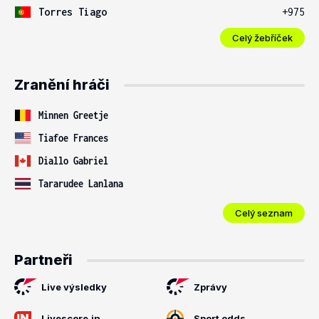
Torres Tiago
+975
Celý žebříček
Zranění hráči
Minnen Greetje
Tiafoe Frances
Diallo Gabriel
Tararudee Lanlana
Celý seznam
Partneři
Live výsledky
Zprávy
Livescore.in
Sport odds