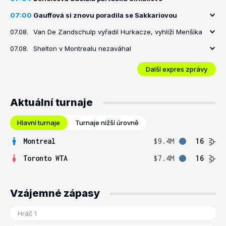
07:00
Gauffová si znovu poradila se Sakkariovou
07.08.
Van De Zandschulp vyřadil Hurkacze, vyhlíží Menšíka
07.08.
Shelton v Montrealu nezaváhal
Další expres zprávy
Aktuální turnaje
Hlavní turnaje
Turnaje nižší úrovně
Montreal
$9.4M
16
Toronto WTA
$7.4M
16
Vzájemné zápasy