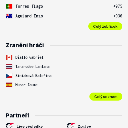
Torres Tiago
+975
Aguiard Enzo
+936
Celý žebříček
Zranění hráči
Diallo Gabriel
Tararudee Lanlana
Siniaková Kateřina
Munar Jaume
Celý seznam
Partneři
Live výsledky
Zprávy