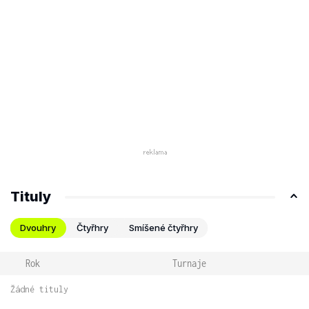
Tituly
Dvouhry
Čtyřhry
Smíšené čtyřhry
Rok
Turnaje
Žádné tituly