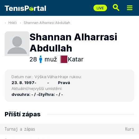
Hráči
Shannan Alharrasi Abdullah
Shannan Alharrasi
Abdullah
28
muž
Katar
Datum nar.:
Výška:
Váha:
Hraje rukou:
23. 8. 1997
-
-
Pravá
Aktuální/nejvyšší umístění:
dvouhra: - / -
čtyřhra: - / -
Příští zápas
Turnaj a zápas
Kurs