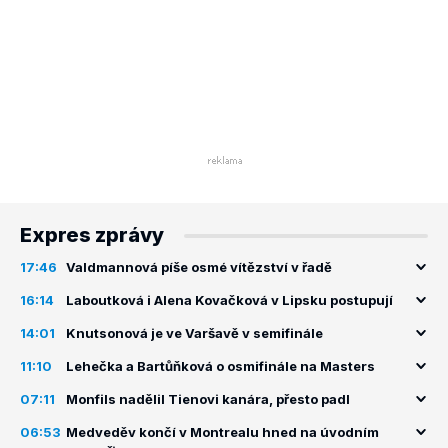
Expres zprávy
17:46
Valdmannová píše osmé vítězství v řadě
16:14
Laboutková i Alena Kovačková v Lipsku postupují
14:01
Knutsonová je ve Varšavě v semifinále
11:10
Lehečka a Bartůňková o osmifinále na Masters
07:11
Monfils nadělil Tienovi kanára, přesto padl
06:53
Medveděv končí v Montrealu hned na úvodním