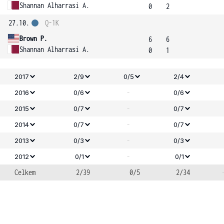
Shannan Alharrasi A.
0
2
27.10.
Q-1K
Brown P.
6
6
Shannan Alharrasi A.
0
1
2017
2/9
0/5
2/4
-
2016
0/6
0/6
-
2015
0/7
0/7
-
2014
0/7
0/7
-
2013
0/3
0/3
-
2012
0/1
0/1
Celkem
2/39
0/5
2/34