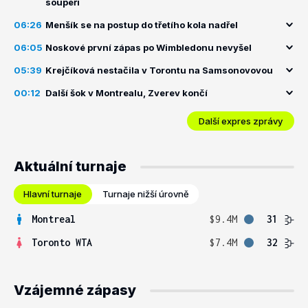
soupeři
06:26
Menšík se na postup do třetího kola nadřel
06:05
Noskové první zápas po Wimbledonu nevyšel
05:39
Krejčíková nestačila v Torontu na Samsonovovou
00:12
Další šok v Montrealu, Zverev končí
Další expres zprávy
Aktuální turnaje
Hlavní turnaje
Turnaje nižší úrovně
Montreal
$9.4M
31
Toronto WTA
$7.4M
32
Vzájemné zápasy