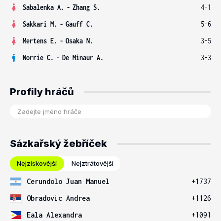
Sabalenka A.
-
Zhang S.
4-1
Sakkari M.
-
Gauff C.
5-6
Mertens E.
-
Osaka N.
3-5
Norrie C.
-
De Minaur A.
3-3
Profily hráčů
Sázkařský žebříček
Nejziskovější
Nejztrátovější
Cerundolo Juan Manuel
+1737
Obradovic Andrea
+1126
Eala Alexandra
+1091