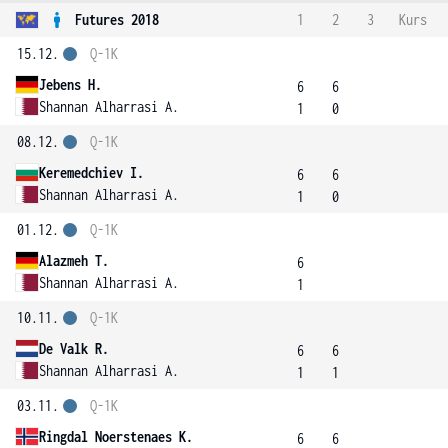
Futures 2018
1
2
3
Kurs
15.12.
Q-1K
Jebens H.
6
6
Shannan Alharrasi A.
1
0
08.12.
Q-1K
Keremedchiev I.
6
6
Shannan Alharrasi A.
1
0
01.12.
Q-1K
Alazmeh T.
6
Shannan Alharrasi A.
1
10.11.
Q-1K
De Valk R.
6
6
Shannan Alharrasi A.
1
1
03.11.
Q-1K
Ringdal Noerstenaes K.
6
6