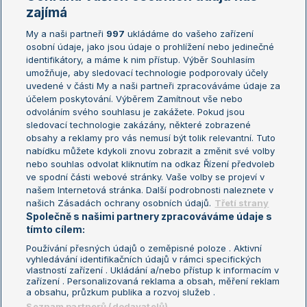
Žebříčky
Kalendář turnajů
zajímá
My a naši partneři
997
ukládáme do vašeho zařízení
Žebříček ATP (muži)
Australian Open
osobní údaje, jako jsou údaje o prohlížení nebo jedinečné
Žebříček WTA (ženy)
French Open
identifikátory, a máme k nim přístup. Výběr Souhlasím
umožňuje, aby sledovací technologie podporovaly účely
Sázkařský žebříček
Wimbledon
uvedené v části My a naši partneři zpracováváme údaje za
US Open
účelem poskytování. Výběrem Zamítnout vše nebo
odvoláním svého souhlasu je zakážete. Pokud jsou
Turnaj mistrů
sledovací technologie zakázány, některé zobrazené
Turnaj mistryň
obsahy a reklamy pro vás nemusí být tolik relevantní. Tuto
Aktualní trendy
nabídku můžete kdykoli znovu zobrazit a změnit své volby
nebo souhlas odvolat kliknutím na odkaz Řízení předvoleb
ve spodní části webové stránky. Vaše volby se projeví v
Fotbalové přestupy
našem Internetová stránka. Další podrobnosti naleznete v
Livesport Daily
našich Zásadách ochrany osobních údajů.
Třetí strany
Společně s našimi partnery zpracováváme údaje s
LS Prague Open
tímto cílem:
Používání přesných údajů o zeměpisné poloze . Aktivní
vyhledávání identifikačních údajů v rámci specifických
vlastností zařízení . Ukládání a/nebo přístup k informacím v
Podmínky užití
Nastavení soukromí
zařízení . Personalizovaná reklama a obsah, měření reklam
GDPR a žurnalistika
Reklama
a obsahu, průzkum publika a rozvoj služeb .
Informace o zpracování osobních
Kontakt
Seznam partnerů (dodavatelů)