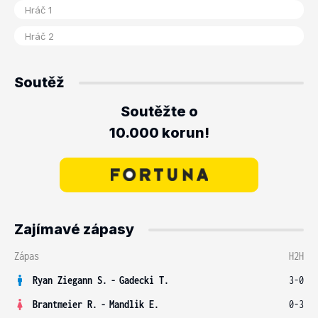
Soutěž
Soutěžte o
10.000 korun!
Zajímavé zápasy
Zápas
H2H
Ryan Ziegann S.
-
Gadecki T.
3-0
Brantmeier R.
-
Mandlik E.
0-3