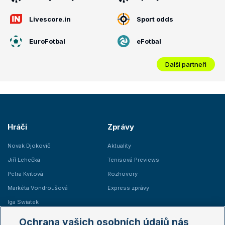
Livescore.in
Sport odds
EuroFotbal
eFotbal
Další partneři
Hráči
Zprávy
Novak Djokovič
Aktuality
Jiří Lehečka
Tenisová Previews
Petra Kvitová
Rozhovory
Markéta Vondroušová
Express zprávy
Iga Swiatek
Marie Bouzková
Ochrana vašich osobních údajů nás