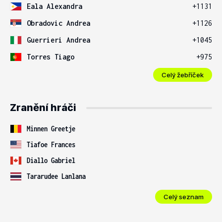
Eala Alexandra
+1131
Obradovic Andrea
+1126
Guerrieri Andrea
+1045
Torres Tiago
+975
Celý žebříček
Zranění hráči
Minnen Greetje
Tiafoe Frances
Diallo Gabriel
Tararudee Lanlana
Celý seznam