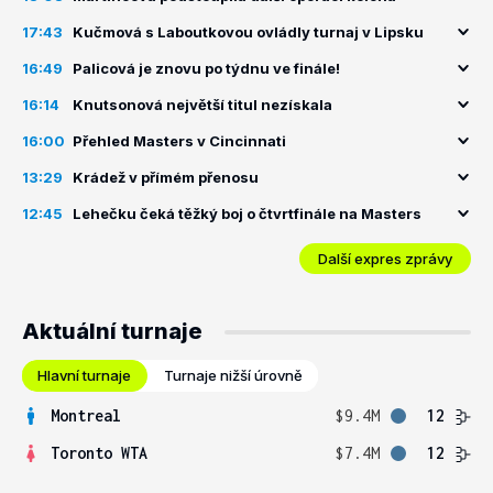
17:43
Kučmová s Laboutkovou ovládly turnaj v Lipsku
16:49
Palicová je znovu po týdnu ve finále!
16:14
Knutsonová největší titul nezískala
16:00
Přehled Masters v Cincinnati
13:29
Krádež v přímém přenosu
12:45
Lehečku čeká těžký boj o čtvrtfinále na Masters
Další expres zprávy
Aktuální turnaje
Hlavní turnaje
Turnaje nižší úrovně
Montreal
$9.4M
12
Toronto WTA
$7.4M
12