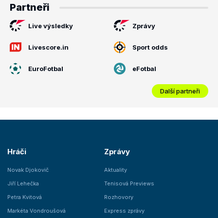
Partneři
Live výsledky
Zprávy
Livescore.in
Sport odds
EuroFotbal
eFotbal
Další partneři
Hráči
Zprávy
Novak Djokovič
Aktuality
Jiří Lehečka
Tenisová Previews
Petra Kvitová
Rozhovory
Markéta Vondroušová
Express zprávy