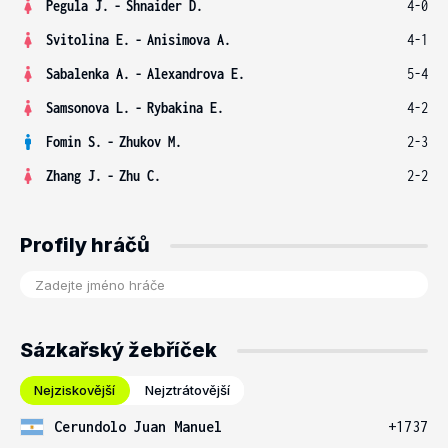
Pegula J.
-
Shnaider D.
4-0
Svitolina E.
-
Anisimova A.
4-1
Sabalenka A.
-
Alexandrova E.
5-4
Samsonova L.
-
Rybakina E.
4-2
Fomin S.
-
Zhukov M.
2-3
Zhang J.
-
Zhu C.
2-2
Profily hráčů
Sázkařský žebříček
Nejziskovější
Nejztrátovější
Cerundolo Juan Manuel
+1737