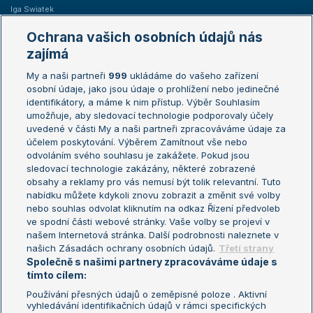
Iga Swiatek
Marie Bouzková
Ochrana vašich osobních údajů nás
Žebříčky
Kalendář turnajů
zajímá
My a naši partneři
999
ukládáme do vašeho zařízení
Žebříček ATP (muži)
Australian Open
osobní údaje, jako jsou údaje o prohlížení nebo jedinečné
Žebříček WTA (ženy)
French Open
identifikátory, a máme k nim přístup. Výběr Souhlasím
umožňuje, aby sledovací technologie podporovaly účely
Sázkařský žebříček
Wimbledon
uvedené v části My a naši partneři zpracováváme údaje za
US Open
účelem poskytování. Výběrem Zamítnout vše nebo
odvoláním svého souhlasu je zakážete. Pokud jsou
Turnaj mistrů
sledovací technologie zakázány, některé zobrazené
Turnaj mistryň
obsahy a reklamy pro vás nemusí být tolik relevantní. Tuto
Aktualní trendy
nabídku můžete kdykoli znovu zobrazit a změnit své volby
nebo souhlas odvolat kliknutím na odkaz Řízení předvoleb
ve spodní části webové stránky. Vaše volby se projeví v
Fotbalové přestupy
našem Internetová stránka. Další podrobnosti naleznete v
Livesport Daily
našich Zásadách ochrany osobních údajů.
Třetí strany
Společně s našimi partnery zpracováváme údaje s
LS Prague Open
tímto cílem:
Používání přesných údajů o zeměpisné poloze . Aktivní
vyhledávání identifikačních údajů v rámci specifických