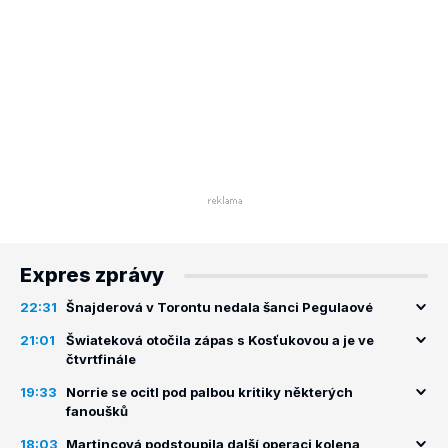
Expres zprávy
22:31
Šnajderová v Torontu nedala šanci Pegulaové
21:01
Šwiateková otočila zápas s Kosťukovou a je ve
čtvrtfinále
19:33
Norrie se ocitl pod palbou kritiky některých
fanoušků
18:03
Martincová podstoupila další operaci kolena