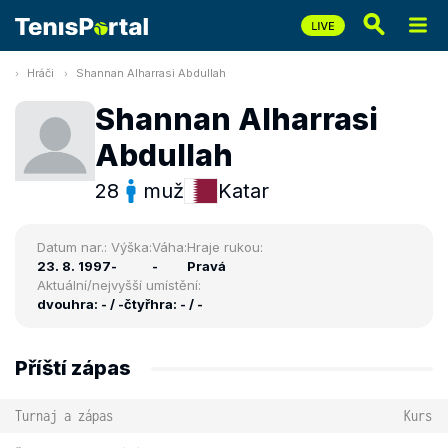
Hráči
Shannan Alharrasi Abdullah
Shannan Alharrasi
Abdullah
28
muž
Katar
Datum nar.:
Výška:
Váha:
Hraje rukou:
23. 8. 1997
-
-
Pravá
Aktuální/nejvyšší umístění:
dvouhra: - / -
čtyřhra: - / -
Příští zápas
Turnaj a zápas
Kurs