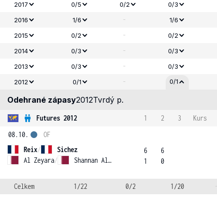
2017
0/5
0/2
0/3
-
2016
1/6
1/6
-
2015
0/2
0/2
-
2014
0/3
0/3
-
2013
0/3
0/3
-
0/1
2012
0/1
Odehrané zápasy
2012
Tvrdý p.
Futures 2012
1
2
3
Kurs
08.10.
OF
Reix
/
Sichez
6
6
Al Zeyara
/
Shannan Alharrasi
1
0
Celkem
1/22
0/2
1/20