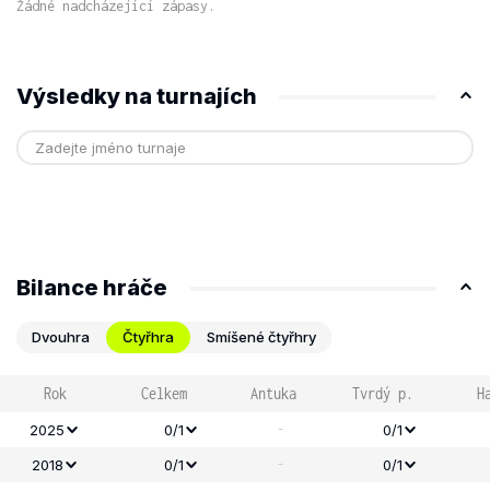
Žádné nadcházející zápasy.
Výsledky na turnajích
Bilance hráče
Dvouhra
Čtyřhra
Smíšené čtyřhry
Rok
Celkem
Antuka
Tvrdý p.
H
-
2025
0/1
0/1
-
2018
0/1
0/1