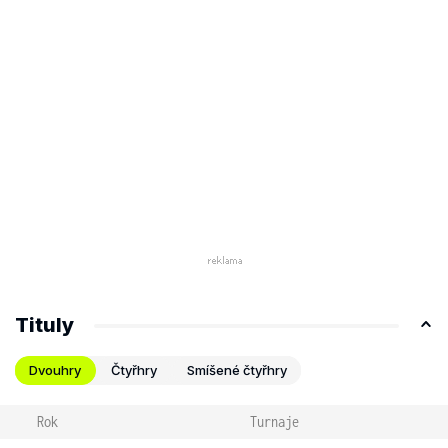
Tituly
Dvouhry
Čtyřhry
Smíšené čtyřhry
Rok
Turnaje