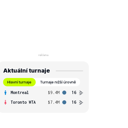
Aktuální turnaje
Hlavní turnaje
Turnaje nižší úrovně
Montreal
$9.4M
16
Toronto WTA
$7.4M
16