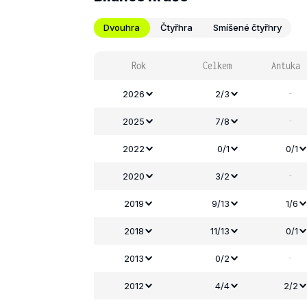
Dvouhra
Čtyřhra
Smíšené čtyřhry
Rok
Celkem
Antuka
-
2026
2/3
-
2025
7/8
2022
0/1
0/1
-
2020
3/2
2019
9/13
1/6
2018
11/13
0/1
-
2013
0/2
2012
4/4
2/2