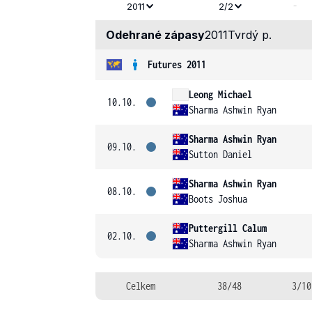
-
2011
2/2
Odehrané zápasy
2011
Tvrdý p.
Futures 2011
Leong Michael
10.10.
Sharma Ashwin Ryan
Sharma Ashwin Ryan
09.10.
Sutton Daniel
Sharma Ashwin Ryan
08.10.
Boots Joshua
Puttergill Calum
02.10.
Sharma Ashwin Ryan
Celkem
38/48
3/10