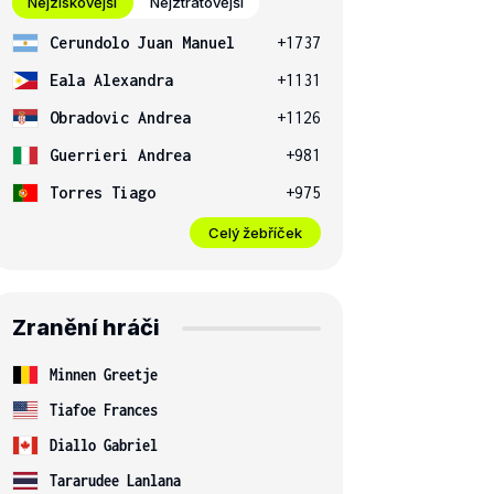
Nejziskovější
Nejztrátovější
Cerundolo Juan Manuel
+1737
Eala Alexandra
+1131
Obradovic Andrea
+1126
Guerrieri Andrea
+981
Torres Tiago
+975
Celý žebříček
Zranění hráči
Minnen Greetje
Tiafoe Frances
Diallo Gabriel
Tararudee Lanlana