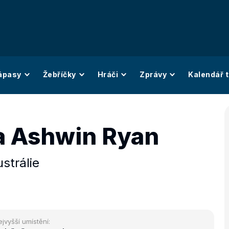
ápasy
Žebříčky
Hráči
Zprávy
Kalendář t
 Ashwin Ryan
strálie
ejvyšší umístění: