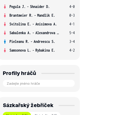
Pegula J.
-
Shnaider D.
4-0
Brantmeier R.
-
Mandlik E.
0-3
Svitolina E.
-
Anisimova A.
4-1
Sabalenka A.
-
Alexandrova E.
5-4
Pieleanu R.
-
Andreescu S.
3-4
Samsonova L.
-
Rybakina E.
4-2
Profily hráčů
Sázkařský žebříček