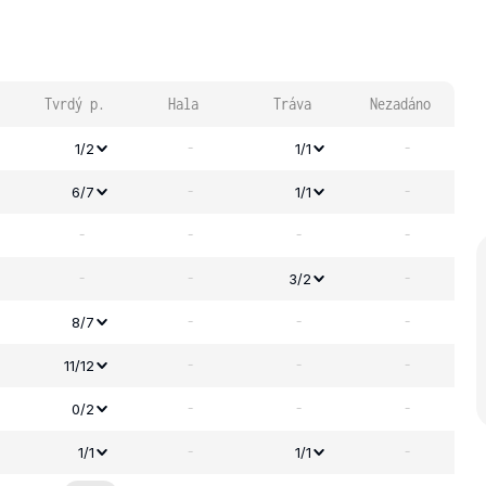
Tvrdý p.
Hala
Tráva
Nezadáno
-
-
1/2
1/1
-
-
6/7
1/1
-
-
-
-
-
-
-
3/2
-
-
-
8/7
-
-
-
11/12
-
-
-
0/2
-
-
1/1
1/1