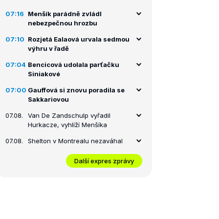
07:16
Menšík parádně zvládl
nebezpečnou hrozbu
07:10
Rozjetá Ealaová urvala sedmou
výhru v řadě
07:04
Bencicová udolala parťačku
Siniakové
07:00
Gauffová si znovu poradila se
Sakkariovou
07.08.
Van De Zandschulp vyřadil
Hurkacze, vyhlíží Menšíka
07.08.
Shelton v Montrealu nezaváhal
Další expres zprávy