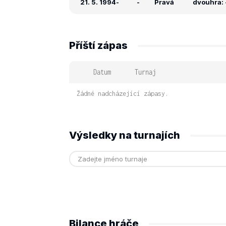
21. 5. 1994
-
-
Pravá
dvouhra: -
Příští zápas
Datum
Turnaj
Žádné nadcházející zápasy.
Výsledky na turnajích
Bilance hráče