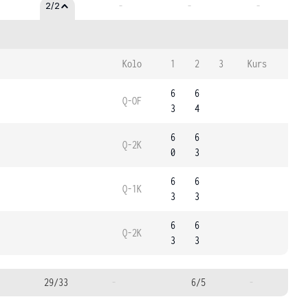
-
-
-
2/2
Kolo
1
2
3
Kurs
6
6
Q-OF
3
4
6
6
Q-2K
0
3
6
6
Q-1K
3
3
6
6
Q-2K
3
3
29/33
-
6/5
-