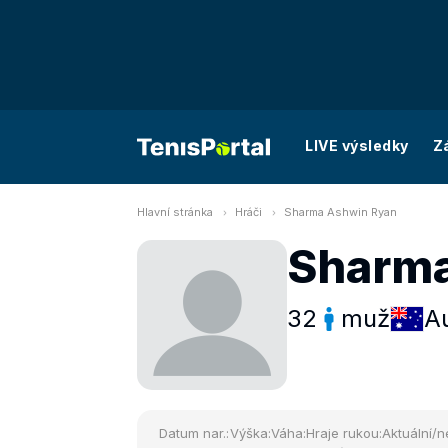
LIVE výsledky
Z
Hlavní stránka
Hráči
Sharma Ashwin Ryan
Sharma
32
muž
Au
Datum nar.:
Výška:
Váha:
Hraje rukou:
Aktuální/n