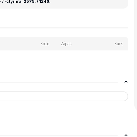
 / -
čtyřhra: 2575. / 1246.
Kolo
Zápas
Kurs