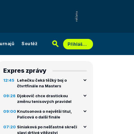
urnajů
Soutěž
Přihlášení
Expres zprávy
12:45
Lehečku čeká těžký boj o
čtvrtfinále na Masters
09:26
Djokovič chce drastickou
změnu tenisových pravidel
09:00
Knutsonová o největší titul,
Palicová o další finále
07:20
Siniaková po nešťastné skreči
slaví drtivé vítězství