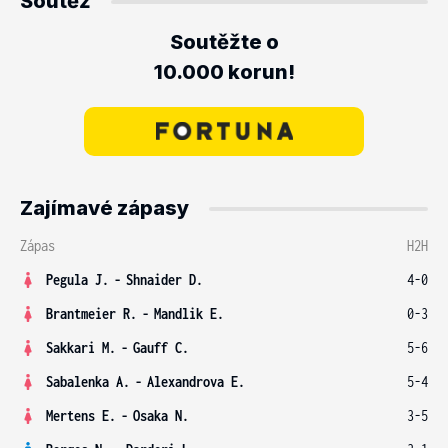
Soutěž
Soutěžte o
10.000 korun!
Zajímavé zápasy
Zápas
H2H
Pegula J.
-
Shnaider D.
4-0
Brantmeier R.
-
Mandlik E.
0-3
Sakkari M.
-
Gauff C.
5-6
Sabalenka A.
-
Alexandrova E.
5-4
Mertens E.
-
Osaka N.
3-5