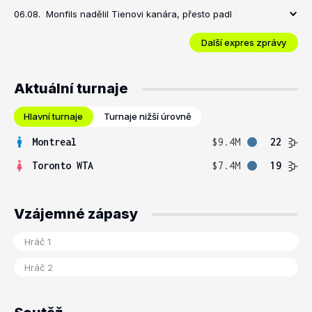
06.08.
Monfils nadělil Tienovi kanára, přesto padl
Další expres zprávy
Aktuální turnaje
Hlavní turnaje
Turnaje nižší úrovně
Montreal
$9.4M
22
Toronto WTA
$7.4M
19
Vzájemné zápasy