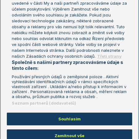
uvedené v části My a naši partneři zpracováváme údaje za
US Open
účelem poskytování. Výběrem Zamítnout vše nebo
odvoláním svého souhlasu je zakážete. Pokud jsou
Turnaj mistrů
sledovací technologie zakázány, některé zobrazené
Turnaj mistryň
obsahy a reklamy pro vás nemusí být tolik relevantní. Tuto
Aktualní trendy
nabídku můžete kdykoli znovu zobrazit a změnit své volby
nebo souhlas odvolat kliknutím na odkaz Řízení předvoleb
ve spodní části webové stránky. Vaše volby se projeví v
Fotbalové přestupy
našem Internetová stránka. Další podrobnosti naleznete v
Livesport Daily
našich Zásadách ochrany osobních údajů.
Třetí strany
Společně s našimi partnery zpracováváme údaje s
LS Prague Open
tímto cílem:
Používání přesných údajů o zeměpisné poloze . Aktivní
vyhledávání identifikačních údajů v rámci specifických
vlastností zařízení . Ukládání a/nebo přístup k informacím v
Podmínky užití
Nastavení soukromí
zařízení . Personalizovaná reklama a obsah, měření reklam
GDPR a žurnalistika
Reklama
a obsahu, průzkum publika a rozvoj služeb .
Informace o zpracování osobních
Kontakt
Seznam partnerů (dodavatelů)
údajů
Tiráž
Souhlasím
Copyright © 2008-2026 TenisPortal.cz. Využíváme zpravodajství ČTK.
Zamítnout vše