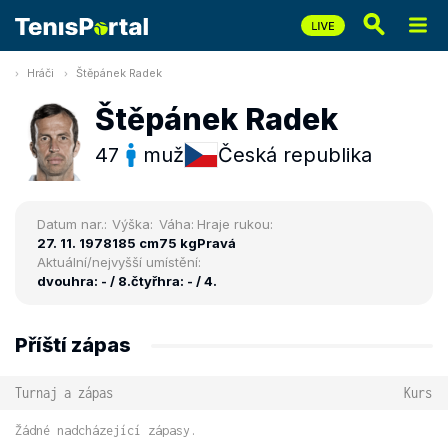
Hráči
Štěpánek Radek
Štěpánek Radek
47
muž
Česká republika
Datum nar.:
Výška:
Váha:
Hraje rukou:
27. 11. 1978
185 cm
75 kg
Pravá
Aktuální/nejvyšší umístění:
dvouhra: - / 8.
čtyřhra: - / 4.
Příští zápas
Turnaj a zápas
Kurs
Žádné nadcházející zápasy.