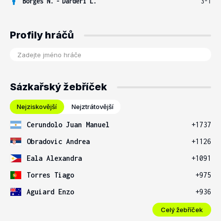
Borges N.
-
Darderi L.
3-1
Profily hráčů
Sázkařský žebříček
Nejziskovější
Nejztrátovější
Cerundolo Juan Manuel
+1737
Obradovic Andrea
+1126
Eala Alexandra
+1091
Torres Tiago
+975
Aguiard Enzo
+936
Celý žebříček