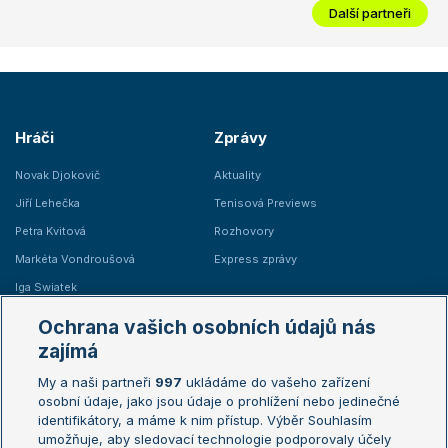
Další partneři
Hráči
Zprávy
Novak Djokovič
Aktuality
Jiří Lehečka
Tenisová Previews
Petra Kvitová
Rozhovory
Markéta Vondroušová
Express zprávy
Iga Swiatek
Marie Bouzková
Ochrana vašich osobních údajů nás
Žebříčky
Kalendář turnajů
zajímá
My a naši partneři
997
ukládáme do vašeho zařízení
Žebříček ATP (muži)
Australian Open
osobní údaje, jako jsou údaje o prohlížení nebo jedinečné
Žebříček WTA (ženy)
French Open
identifikátory, a máme k nim přístup. Výběr Souhlasím
umožňuje, aby sledovací technologie podporovaly účely
Sázkařský žebříček
Wimbledon