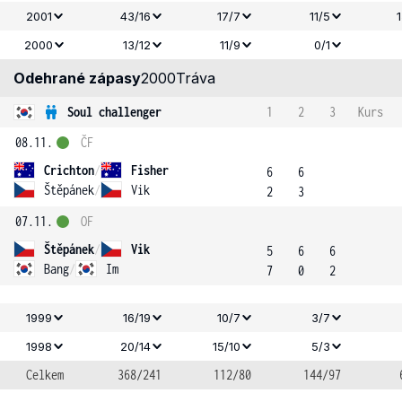
2001
43/16
17/7
11/5
2000
13/12
11/9
0/1
Odehrané zápasy
2000
Tráva
Soul challenger
1
2
3
Kurs
08.11.
ČF
Crichton
/
Fisher
6
6
Štěpánek
/
Vik
2
3
07.11.
OF
Štěpánek
/
Vik
5
6
6
Bang
/
Im
7
0
2
1999
16/19
10/7
3/7
1998
20/14
15/10
5/3
Celkem
368/241
112/80
144/97