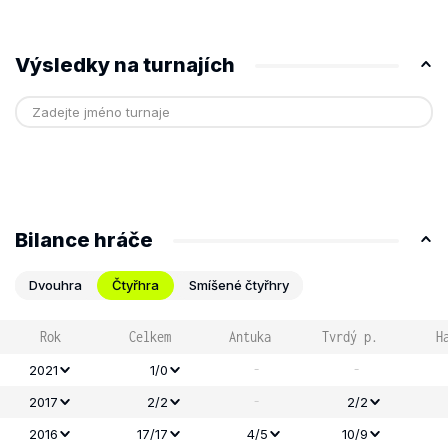
Výsledky na turnajích
Bilance hráče
Dvouhra
Čtyřhra
Smíšené čtyřhry
Rok
Celkem
Antuka
Tvrdý p.
H
-
-
2021
1/0
-
2017
2/2
2/2
2016
17/17
4/5
10/9