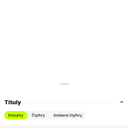
Tituly
Dvouhry
Čtyřhry
Smíšené čtyřhry