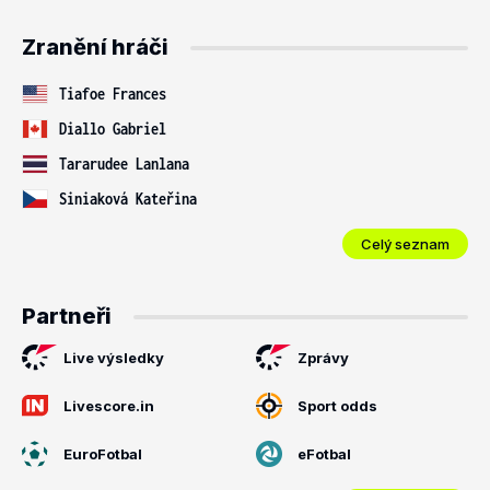
Zranění hráči
Tiafoe Frances
Diallo Gabriel
Tararudee Lanlana
Siniaková Kateřina
Celý seznam
Partneři
Live výsledky
Zprávy
Livescore.in
Sport odds
EuroFotbal
eFotbal