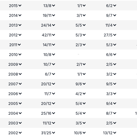
2015
13/8
1/1
6/2
2014
19/11
3/1
9/7
2013
24/14
5/5
11/4
2012
42/11
5/3
27/5
2011
14/11
2/3
5/3
-
2010
10/8
6/6
2009
10/7
2/1
2/5
2008
6/7
1/1
3/2
2007
20/12
9/6
9/5
2006
11/7
4/2
3/3
2005
20/12
5/4
9/4
2004
25/16
5/4
8/7
2003
11/12
3/5
2/5
2002
31/25
10/6
13/12