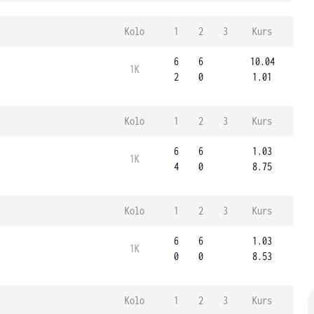
Kolo
1
2
3
Kurs
6
6
10.04
1K
2
0
1.01
Kolo
1
2
3
Kurs
6
6
1.03
1K
4
0
8.75
Kolo
1
2
3
Kurs
6
6
1.03
1K
0
0
8.53
Kolo
1
2
3
Kurs