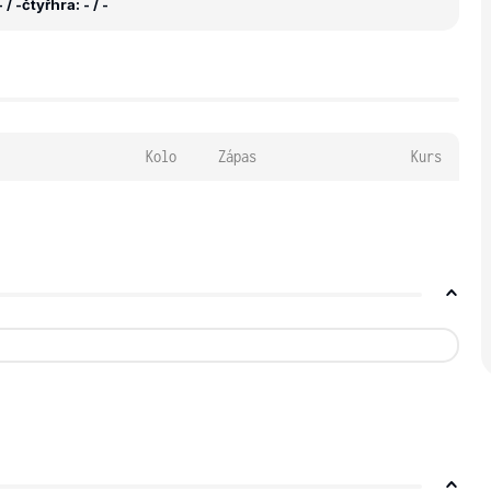
 / -
čtyřhra: - / -
Kolo
Zápas
Kurs