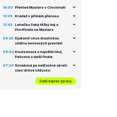
16:00
Přehled Masters v Cincinnati
13:29
Krádež v přímém přenosu
12:45
Lehečku čeká těžký boj o
čtvrtfinále na Masters
09:26
Djokovič chce drastickou
změnu tenisových pravidel
09:00
Knutsonová o největší titul,
Palicová o další finále
07:20
Siniaková po nešťastné skreči
slaví drtivé vítězství
Další expres zprávy