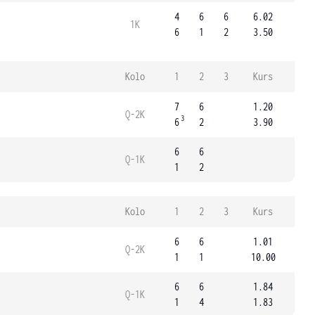
4
6
6
6.02
1K
6
1
2
3.50
Kolo
1
2
3
Kurs
7
6
1.20
Q-2K
3
6
2
3.90
6
6
Q-1K
1
2
Kolo
1
2
3
Kurs
6
6
1.01
Q-2K
1
1
10.00
6
6
1.84
Q-1K
1
4
1.83