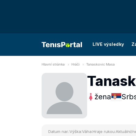
LIVE výsledky
Z
Hlavní stránka
Hráči
Tanaskovic Masa
Tanask
žena
Srb
Datum nar.:
Výška:
Váha:
Hraje rukou:
Aktuální/ne