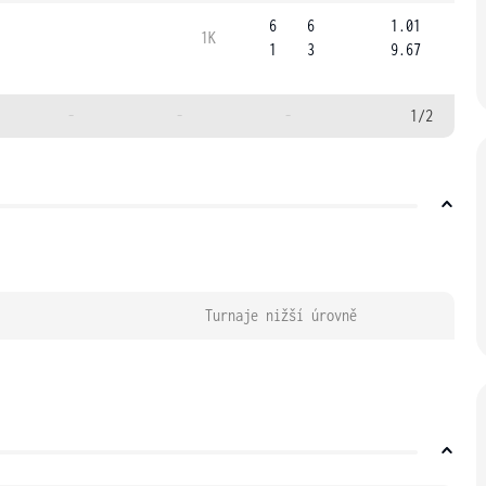
6
6
1.01
1K
1
3
9.67
-
-
-
1/2
Turnaje nižší úrovně