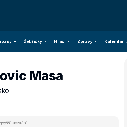
ápasy
Žebříčky
Hráči
Zprávy
Kalendář t
ovic Masa
sko
jvyšší umístění: