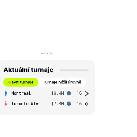
Aktuální turnaje
Hlavní turnaje
Turnaje nižší úrovně
Montreal
$9.4M
16
Toronto WTA
$7.4M
16