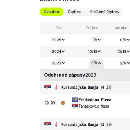
Dvouhra
Čtyřhra
Smíšené čtyřhry
Rok
Celkem
Antuka
2025
1/8
0/6
2024
10/13
10/13
2/8
2023
2/8
Odehrané zápasy
2023
Kursumlijska Banja 14 ITF
Pridankina Elena
20.09.
Tanaskovic Masa
Kursumlijska Banja 13 ITF