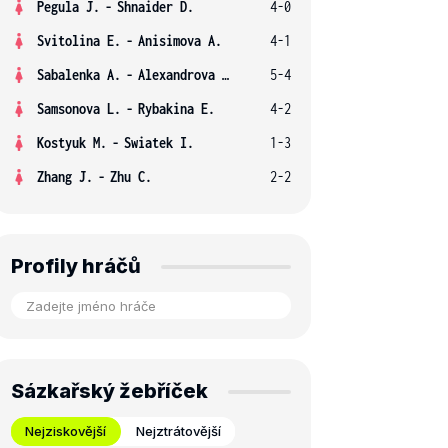
Pegula J.
-
Shnaider D.
4-0
Svitolina E.
-
Anisimova A.
4-1
Sabalenka A.
-
Alexandrova E.
5-4
Samsonova L.
-
Rybakina E.
4-2
Kostyuk M.
-
Swiatek I.
1-3
Zhang J.
-
Zhu C.
2-2
Profily hráčů
Sázkařský žebříček
Nejziskovější
Nejztrátovější