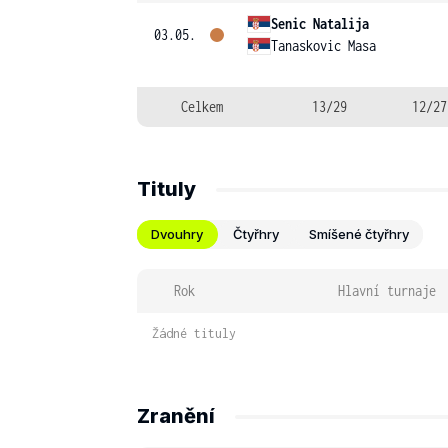
Senic Natalija
03.05.
Tanaskovic Masa
Celkem
13/29
12/27
Tituly
Dvouhry
Čtyřhry
Smíšené čtyřhry
Rok
Hlavní turnaje
Žádné tituly
Zranění