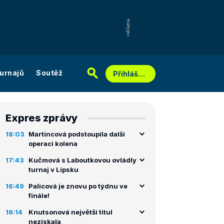
urnajů
Soutěž
Přihlášení
Expres zprávy
18:03
Martincová podstoupila další
operaci kolena
17:43
Kučmová s Laboutkovou ovládly
turnaj v Lipsku
16:49
Palicová je znovu po týdnu ve
finále!
16:14
Knutsonová největší titul
nezískala