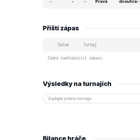
-
-
-
Pravá
dvouhra: -
Příští zápas
Datum
Turnaj
Žádné nadcházející zápasy.
Výsledky na turnajích
Bilance hráče