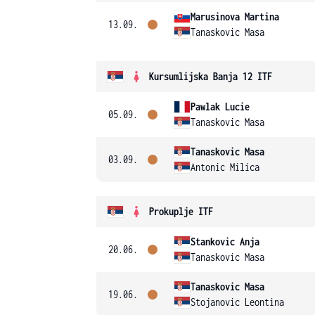
Marusinova Martina
13.09.
Tanaskovic Masa
Kursumlijska Banja 12 ITF
Pawlak Lucie
05.09.
Tanaskovic Masa
Tanaskovic Masa
03.09.
Antonic Milica
Prokuplje ITF
Stankovic Anja
20.06.
Tanaskovic Masa
Tanaskovic Masa
19.06.
Stojanovic Leontina