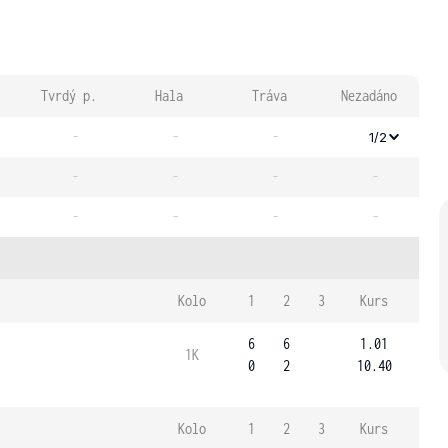
Tvrdý p.
Hala
Tráva
Nezadáno
-
-
-
1/2
-
-
-
-
-
-
-
-
Kolo
1
2
3
Kurs
6
6
1.01
1K
0
2
10.40
Kolo
1
2
3
Kurs