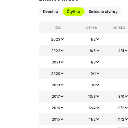
Dvouhra
Čtyřhra
Smíšené čtyřhry
Rok
Celkem
Antuka
-
2023
1/2
2022
8/6
4/4
-
2021
1/2
-
2020
0/1
-
2018
0/1
2017
13/3
8/0
2016
12/4
8/2
2015
11/2
11/2