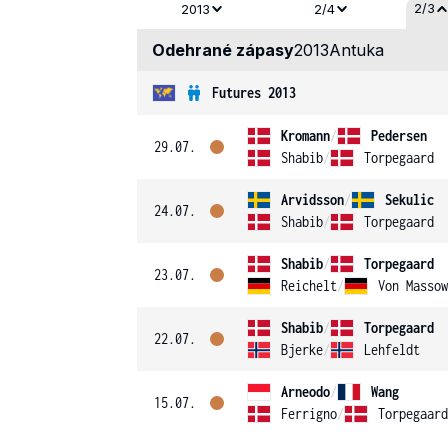
2/3
2013
2/4
Odehrané zápasy
2013
Antuka
Futures 2013
Kromann
/
Pedersen
29.07.
Shabib
/
Torpegaard
Arvidsson
/
Sekulic
24.07.
Shabib
/
Torpegaard
Shabib
/
Torpegaard
23.07.
Reichelt
/
Von Massow
Shabib
/
Torpegaard
22.07.
Bjerke
/
Lehfeldt
Arneodo
/
Wang
15.07.
Ferrigno
/
Torpegaard