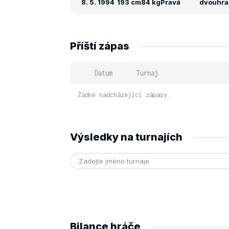
8. 5. 1994
193 cm
84 kg
Pravá
dvouhra: 
Příští zápas
Datum
Turnaj
Žádné nadcházející zápasy.
Výsledky na turnajích
Bilance hráče