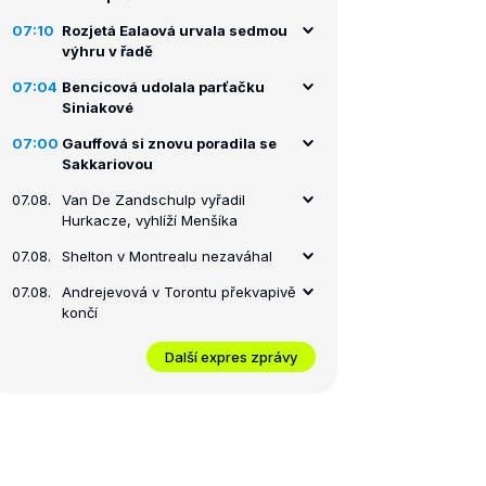
07:10
Rozjetá Ealaová urvala sedmou
výhru v řadě
07:04
Bencicová udolala parťačku
Siniakové
07:00
Gauffová si znovu poradila se
Sakkariovou
07.08.
Van De Zandschulp vyřadil
Hurkacze, vyhlíží Menšíka
07.08.
Shelton v Montrealu nezaváhal
07.08.
Andrejevová v Torontu překvapivě
končí
Další expres zprávy