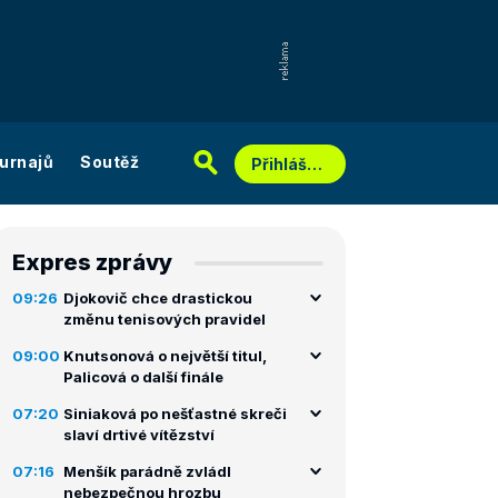
urnajů
Soutěž
Přihlášení
Expres zprávy
09:26
Djokovič chce drastickou
změnu tenisových pravidel
09:00
Knutsonová o největší titul,
Palicová o další finále
07:20
Siniaková po nešťastné skreči
slaví drtivé vítězství
07:16
Menšík parádně zvládl
nebezpečnou hrozbu