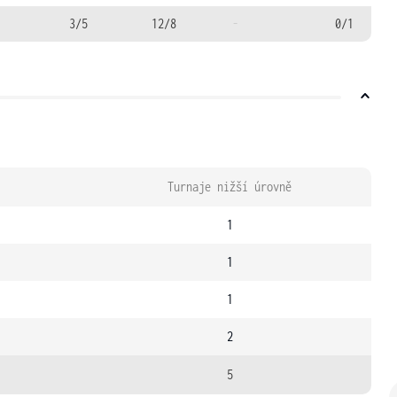
3/5
12/8
-
0/1
Turnaje nižší úrovně
1
1
1
2
5