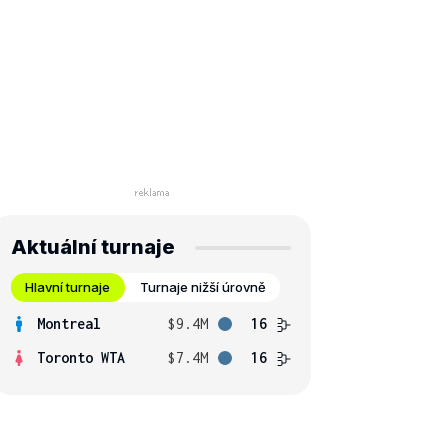
Aktuální turnaje
Hlavní turnaje
Turnaje nižší úrovně
Montreal
$9.4M
16
Toronto WTA
$7.4M
16