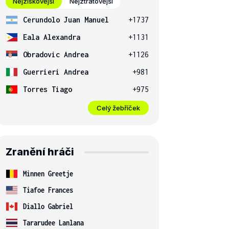
Nejziskovější
Nejztrátovější
Cerundolo Juan Manuel
+1737
Eala Alexandra
+1131
Obradovic Andrea
+1126
Guerrieri Andrea
+981
Torres Tiago
+975
Celý žebříček
Zranění hráči
Minnen Greetje
Tiafoe Frances
Diallo Gabriel
Tararudee Lanlana