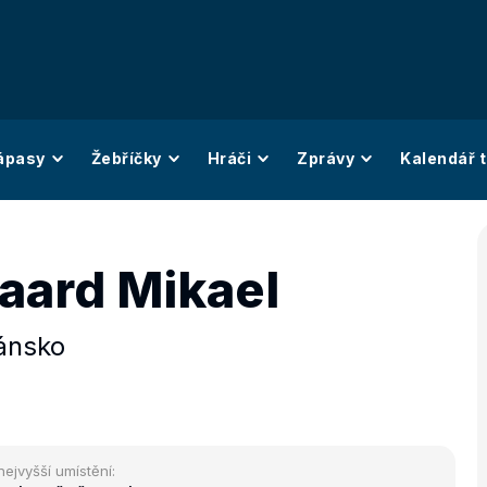
ápasy
Žebříčky
Hráči
Zprávy
Kalendář t
aard Mikael
ánsko
nejvyšší umístění: