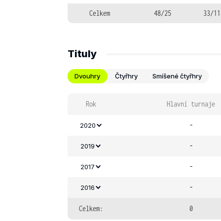
Celkem
48/25
33/11
Tituly
Dvouhry
Čtyřhry
Smíšené čtyřhry
Rok
Hlavní turnaje
-
2020
-
2019
-
2017
-
2016
Celkem:
0