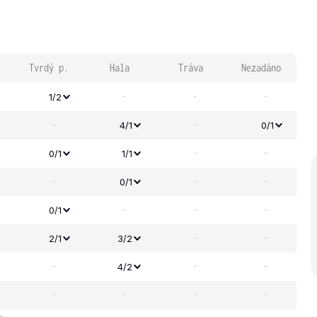
Tvrdý p.
Hala
Tráva
Nezadáno
-
-
-
1/2
-
-
4/1
0/1
-
-
0/1
1/1
-
-
-
0/1
-
-
-
0/1
-
-
2/1
3/2
-
-
-
4/2
-
-
-
-