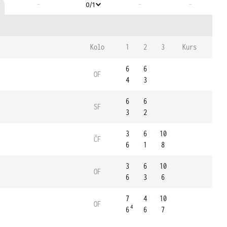
-
-
-
0/1
Kolo
1
2
3
Kurs
6
6
OF
4
3
6
6
SF
3
2
3
6
10
ČF
6
1
8
3
6
10
OF
6
3
6
7
4
10
OF
4
6
6
7