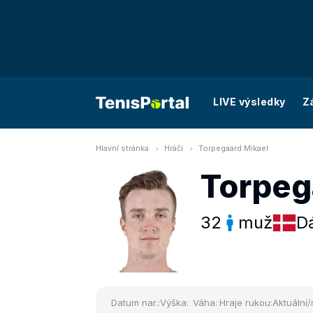
LIVE výsledky
Z
Hlavní stránka
Hráči
Torpegaard Mikael
Torpeg
32
muž
D
Datum nar.:
Výška:
Váha:
Hraje rukou:
Aktuální/