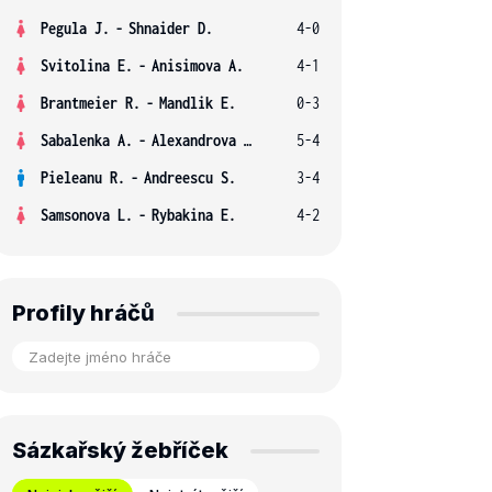
Pegula J.
-
Shnaider D.
4-0
Svitolina E.
-
Anisimova A.
4-1
Brantmeier R.
-
Mandlik E.
0-3
Sabalenka A.
-
Alexandrova E.
5-4
Pieleanu R.
-
Andreescu S.
3-4
Samsonova L.
-
Rybakina E.
4-2
Profily hráčů
Sázkařský žebříček