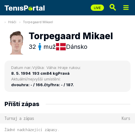
Hráči
Torpegaard Mikael
Torpegaard Mikael
32
muž
Dánsko
Datum nar.:
Výška:
Váha:
Hraje rukou:
8. 5. 1994
193 cm
84 kg
Pravá
Aktuální/nejvyšší umístění:
dvouhra: - / 166.
čtyřhra: - / 187.
Příští zápas
Turnaj a zápas
Kurs
Žádné nadcházející zápasy.