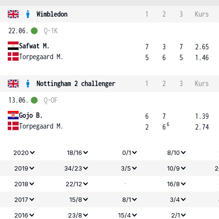
Wimbledon
1
2
3
Kurs
22.06.
Q-1K
Safwat M.
7
3
7
2.65
Torpegaard M.
5
6
5
1.46
Nottingham 2 challenger
1
2
3
Kurs
13.06.
Q-OF
Gojo B.
6
7
1.39
6
Torpegaard M.
2
6
2.74
2020
18/16
0/1
8/10
2019
34/23
3/5
10/9
2
-
2018
22/12
16/8
2017
15/8
8/1
3/4
2016
23/8
15/4
2/1