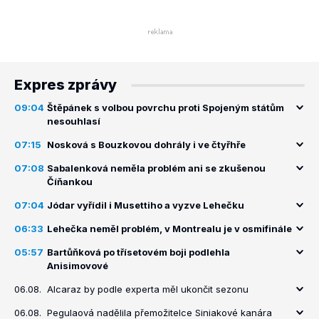
Expres zprávy
09:04
Štěpánek s volbou povrchu proti Spojeným státům
nesouhlasí
07:15
Nosková s Bouzkovou dohrály i ve čtyřhře
07:08
Sabalenková neměla problém ani se zkušenou
Číňankou
07:04
Jódar vyřídil i Musettiho a vyzve Lehečku
06:33
Lehečka neměl problém, v Montrealu je v osmifinále
05:57
Bartůňková po třísetovém boji podlehla
Anisimovové
06.08.
Alcaraz by podle experta měl ukončit sezonu
06.08.
Pegulaová nadělila přemožitelce Siniakové kanára