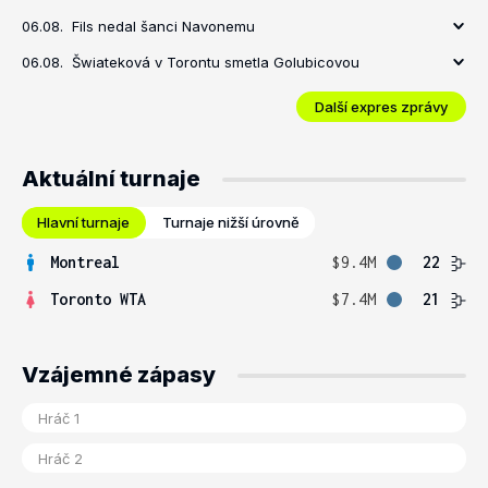
06.08.
Fils nedal šanci Navonemu
06.08.
Šwiateková v Torontu smetla Golubicovou
Další expres zprávy
Aktuální turnaje
Hlavní turnaje
Turnaje nižší úrovně
Montreal
$9.4M
22
Toronto WTA
$7.4M
21
Vzájemné zápasy