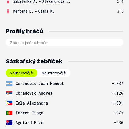
Sabalenka A.
-
Alexandrova E.
5-4
Mertens E.
-
Osaka N.
3-5
Profily hráčů
Sázkařský žebříček
Nejziskovější
Nejztrátovější
Cerundolo Juan Manuel
+1737
Obradovic Andrea
+1126
Eala Alexandra
+1091
Torres Tiago
+975
Aguiard Enzo
+936