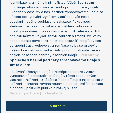
Žebříček WTA (ženy)
French Open
identifikátory, a máme k nim přístup. Výběr Souhlasím
umožňuje, aby sledovací technologie podporovaly účely
Sázkařský žebříček
Wimbledon
uvedené v části My a naši partneři zpracováváme údaje za
US Open
účelem poskytování. Výběrem Zamítnout vše nebo
odvoláním svého souhlasu je zakážete. Pokud jsou
Turnaj mistrů
sledovací technologie zakázány, některé zobrazené
Turnaj mistryň
obsahy a reklamy pro vás nemusí být tolik relevantní. Tuto
Aktualní trendy
nabídku můžete kdykoli znovu zobrazit a změnit své volby
nebo souhlas odvolat kliknutím na odkaz Řízení předvoleb
ve spodní části webové stránky. Vaše volby se projeví v
Fotbalové přestupy
našem Internetová stránka. Další podrobnosti naleznete v
Livesport Daily
našich Zásadách ochrany osobních údajů.
Třetí strany
Společně s našimi partnery zpracováváme údaje s
LS Prague Open
tímto cílem:
Používání přesných údajů o zeměpisné poloze . Aktivní
vyhledávání identifikačních údajů v rámci specifických
vlastností zařízení . Ukládání a/nebo přístup k informacím v
Podmínky užití
Nastavení soukromí
zařízení . Personalizovaná reklama a obsah, měření reklam
GDPR a žurnalistika
Reklama
a obsahu, průzkum publika a rozvoj služeb .
Informace o zpracování osobních
Kontakt
Seznam partnerů (dodavatelů)
údajů
Tiráž
Souhlasím
Copyright © 2008-2026 TenisPortal.cz. Využíváme zpravodajství ČTK.