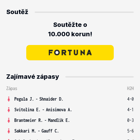
Soutěž
Soutěžte o
10.000 korun!
Zajímavé zápasy
Zápas
H2H
Pegula J.
-
Shnaider D.
4-0
Svitolina E.
-
Anisimova A.
4-1
Brantmeier R.
-
Mandlik E.
0-3
Sakkari M.
-
Gauff C.
5-6