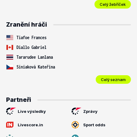
Celý žebříček
Zranění hráči
Tiafoe Frances
Diallo Gabriel
Tararudee Lanlana
Siniaková Kateřina
Celý seznam
Partneři
Live výsledky
Zprávy
Livescore.in
Sport odds