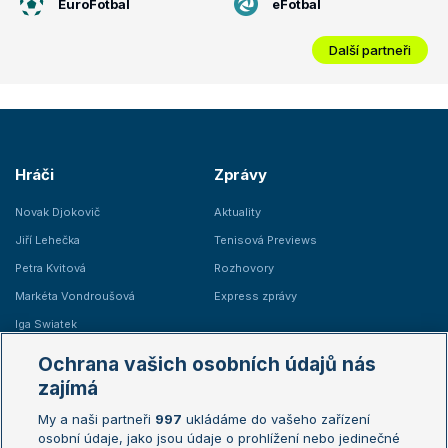
EuroFotbal
eFotbal
Další partneři
Hráči
Zprávy
Novak Djokovič
Aktuality
Jiří Lehečka
Tenisová Previews
Petra Kvitová
Rozhovory
Markéta Vondroušová
Express zprávy
Iga Swiatek
Marie Bouzková
Ochrana vašich osobních údajů nás
Žebříčky
Kalendář turnajů
zajímá
My a naši partneři
997
ukládáme do vašeho zařízení
Žebříček ATP (muži)
Australian Open
osobní údaje, jako jsou údaje o prohlížení nebo jedinečné