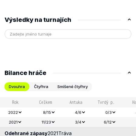
Výsledky na turnajích
Bilance hráče
Dvouhra
Čtyřhra
Smíšené čtyřhry
Rok
Celkem
Antuka
Tvrdý p.
H
2022
8/15
4/6
0/3
2021
11/23
3/4
6/12
Odehrané zápasy
2021
Tráva