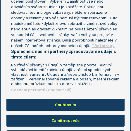
účelem poskytování. Výběrem Zamítnout vše nebo
odvoláním svého souhlasu je zakážete. Pokud jsou
Turnaj mistrů
sledovací technologie zakázány, některé zobrazené
Turnaj mistryň
obsahy a reklamy pro vás nemusí být tolik relevantní. Tuto
Aktualní trendy
nabídku můžete kdykoli znovu zobrazit a změnit své volby
nebo souhlas odvolat kliknutím na odkaz Řízení předvoleb
ve spodní části webové stránky. Vaše volby se projeví v
Fotbalové přestupy
našem Internetová stránka. Další podrobnosti naleznete v
Livesport Daily
našich Zásadách ochrany osobních údajů.
Třetí strany
Společně s našimi partnery zpracováváme údaje s
LS Prague Open
tímto cílem:
Používání přesných údajů o zeměpisné poloze . Aktivní
vyhledávání identifikačních údajů v rámci specifických
vlastností zařízení . Ukládání a/nebo přístup k informacím v
Podmínky užití
Nastavení soukromí
zařízení . Personalizovaná reklama a obsah, měření reklam
GDPR a žurnalistika
Reklama
a obsahu, průzkum publika a rozvoj služeb .
Informace o zpracování osobních
Kontakt
Seznam partnerů (dodavatelů)
údajů
Tiráž
Souhlasím
Copyright © 2008-2026 TenisPortal.cz. Využíváme zpravodajství ČTK.
Zamítnout vše