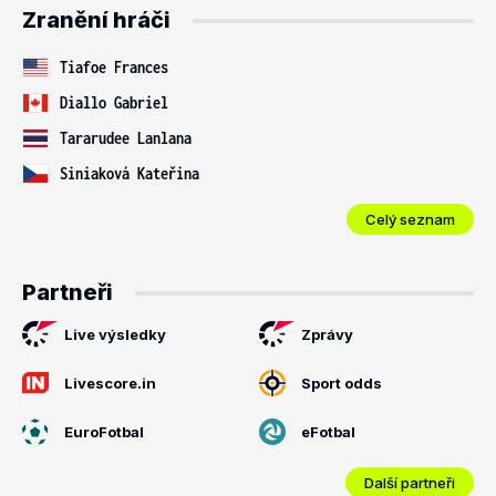
Zranění hráči
Tiafoe Frances
Diallo Gabriel
Tararudee Lanlana
Siniaková Kateřina
Celý seznam
Partneři
Live výsledky
Zprávy
Livescore.in
Sport odds
EuroFotbal
eFotbal
Další partneři