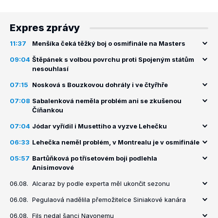
Expres zprávy
11:37
Menšíka čeká těžký boj o osmifinále na Masters
09:04
Štěpánek s volbou povrchu proti Spojeným státům
nesouhlasí
07:15
Nosková s Bouzkovou dohrály i ve čtyřhře
07:08
Sabalenková neměla problém ani se zkušenou
Číňankou
07:04
Jódar vyřídil i Musettiho a vyzve Lehečku
06:33
Lehečka neměl problém, v Montrealu je v osmifinále
05:57
Bartůňková po třísetovém boji podlehla
Anisimovové
06.08.
Alcaraz by podle experta měl ukončit sezonu
06.08.
Pegulaová nadělila přemožitelce Siniakové kanára
06.08.
Fils nedal šanci Navonemu