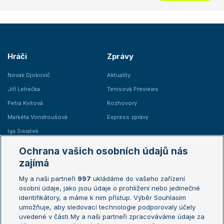
Hráči
Zprávy
Novak Djokovič
Aktuality
Jiří Lehečka
Tenisová Previews
Petra Kvitová
Rozhovory
Markéta Vondroušová
Express zprávy
Iga Swiatek
Marie Bouzková
Ochrana vašich osobních údajů nás
Žebříčky
Kalendář turnajů
zajímá
My a naši partneři
997
ukládáme do vašeho zařízení
Žebříček ATP (muži)
Australian Open
osobní údaje, jako jsou údaje o prohlížení nebo jedinečné
Žebříček WTA (ženy)
French Open
identifikátory, a máme k nim přístup. Výběr Souhlasím
umožňuje, aby sledovací technologie podporovaly účely
Sázkařský žebříček
Wimbledon
uvedené v části My a naši partneři zpracováváme údaje za
US Open