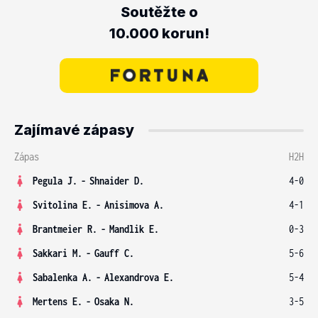
Soutěžte o
10.000 korun!
Zajímavé zápasy
Zápas
H2H
Pegula J.
-
Shnaider D.
4-0
Svitolina E.
-
Anisimova A.
4-1
Brantmeier R.
-
Mandlik E.
0-3
Sakkari M.
-
Gauff C.
5-6
Sabalenka A.
-
Alexandrova E.
5-4
Mertens E.
-
Osaka N.
3-5