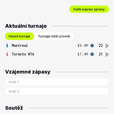
Další expres zprávy
Aktuální turnaje
Hlavní turnaje
Turnaje nižší úrovně
Montreal
$9.4M
22
Toronto WTA
$7.4M
21
Vzájemné zápasy
Soutěž