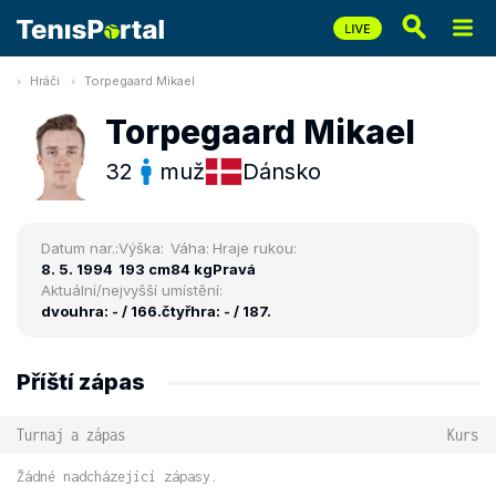
Hráči
Torpegaard Mikael
Torpegaard Mikael
32
muž
Dánsko
Datum nar.:
Výška:
Váha:
Hraje rukou:
8. 5. 1994
193 cm
84 kg
Pravá
Aktuální/nejvyšší umístění:
dvouhra: - / 166.
čtyřhra: - / 187.
Příští zápas
Turnaj a zápas
Kurs
Žádné nadcházející zápasy.