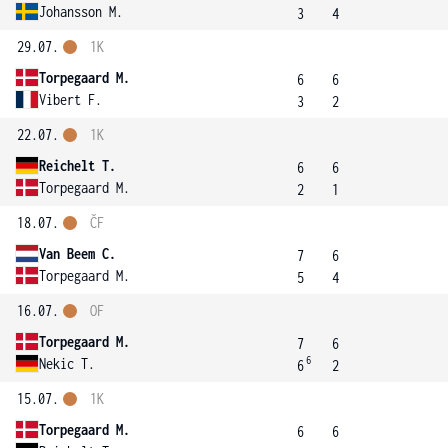
Johansson M.
3
4
29.07.
1K
Torpegaard M.
6
6
Vibert F.
3
2
22.07.
1K
Reichelt T.
6
6
Torpegaard M.
2
1
18.07.
ČF
Van Beem C.
7
6
Torpegaard M.
5
4
16.07.
OF
Torpegaard M.
7
6
6
Nekic T.
6
2
15.07.
1K
Torpegaard M.
6
6