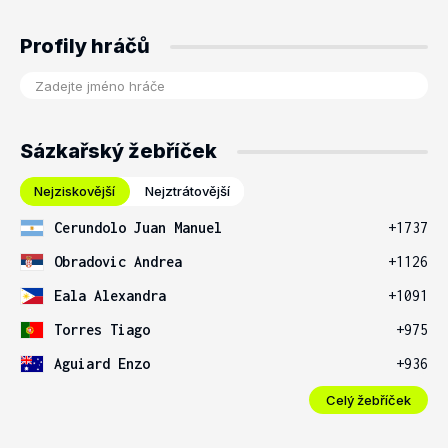
Profily hráčů
Sázkařský žebříček
Nejziskovější
Nejztrátovější
Cerundolo Juan Manuel
+1737
Obradovic Andrea
+1126
Eala Alexandra
+1091
Torres Tiago
+975
Aguiard Enzo
+936
Celý žebříček