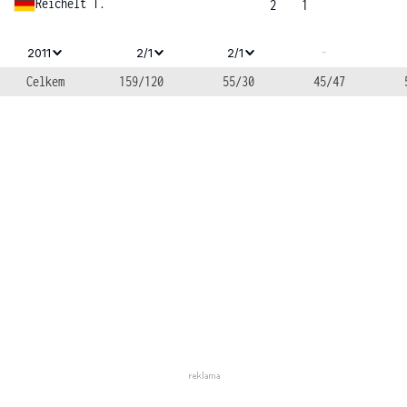
Reichelt T.
2
1
-
2011
2/1
2/1
Celkem
159/120
55/30
45/47