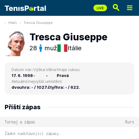
Hráči
Tresca Giuseppe
Tresca Giuseppe
28
muž
Itálie
Datum nar.:
Výška:
Váha:
Hraje rukou:
17. 6. 1998
-
-
Pravá
Aktuální/nejvyšší umístění:
dvouhra: - / 1027.
čtyřhra: - / 622.
Příští zápas
Turnaj a zápas
Kurs
Žádné nadcházející zápasy.