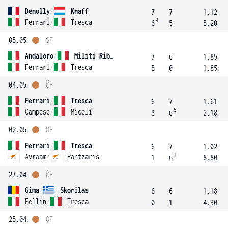
Denolly
/
Knaff
7
7
1.12
4
Ferrari
/
Tresca
6
5
5.20
05.05.
SF
Andaloro
/
Militi Ribaldi
7
6
1.85
Ferrari
/
Tresca
5
0
1.85
04.05.
ČF
Ferrari
/
Tresca
6
7
1.61
5
Campese
/
Miceli
3
6
2.18
02.05.
OF
Ferrari
/
Tresca
6
7
1.02
1
Avraam
/
Pantzaris
1
6
8.80
27.04.
ČF
Gima
/
Skorilas
6
6
1.18
Fellin
/
Tresca
0
1
4.30
25.04.
OF