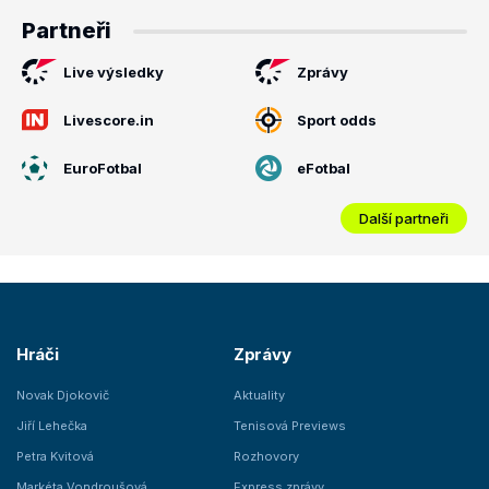
Partneři
Live výsledky
Zprávy
Livescore.in
Sport odds
EuroFotbal
eFotbal
Další partneři
Hráči
Zprávy
Novak Djokovič
Aktuality
Jiří Lehečka
Tenisová Previews
Petra Kvitová
Rozhovory
Markéta Vondroušová
Express zprávy