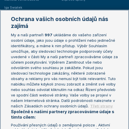
Iga Swiatek
Marie Bouzková
Ochrana vašich osobních údajů nás
Žebříčky
Kalendář turnajů
zajímá
My a naši partneři
997
ukládáme do vašeho zařízení
Žebříček ATP (muži)
Australian Open
osobní údaje, jako jsou údaje o prohlížení nebo jedinečné
Žebříček WTA (ženy)
French Open
identifikátory, a máme k nim přístup. Výběr Souhlasím
umožňuje, aby sledovací technologie podporovaly účely
Sázkařský žebříček
Wimbledon
uvedené v části My a naši partneři zpracováváme údaje za
US Open
účelem poskytování. Výběrem Zamítnout vše nebo
odvoláním svého souhlasu je zakážete. Pokud jsou
Turnaj mistrů
sledovací technologie zakázány, některé zobrazené
Turnaj mistryň
obsahy a reklamy pro vás nemusí být tolik relevantní. Tuto
Aktualní trendy
nabídku můžete kdykoli znovu zobrazit a změnit své volby
nebo souhlas odvolat kliknutím na odkaz Řízení předvoleb
ve spodní části webové stránky. Vaše volby se projeví v
Fotbalové přestupy
našem Internetová stránka. Další podrobnosti naleznete v
Livesport Daily
našich Zásadách ochrany osobních údajů.
Třetí strany
Společně s našimi partnery zpracováváme údaje s
LS Prague Open
tímto cílem:
Používání přesných údajů o zeměpisné poloze . Aktivní