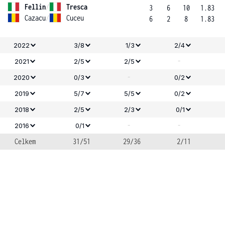
Fellin
/
Tresca
3
6
10
1.83
Cazacu
/
Cuceu
6
2
8
1.83
2022
3/8
1/3
2/4
-
2021
2/5
2/5
-
2020
0/3
0/2
2019
5/7
5/5
0/2
2018
2/5
2/3
0/1
-
-
2016
0/1
Celkem
31/51
29/36
2/11