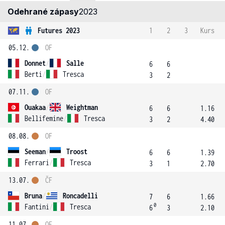
Odehrané zápasy
2023
Futures 2023
1
2
3
Kurs
05.12.
OF
Donnet
/
Salle
6
6
Berti
/
Tresca
3
2
07.11.
OF
Ouakaa
/
Weightman
6
6
1.16
Bellifemine
/
Tresca
3
2
4.40
08.08.
OF
Seeman
/
Troost
6
6
1.39
Ferrari
/
Tresca
3
1
2.70
13.07.
ČF
Bruna
/
Roncadelli
7
6
1.66
0
Fantini
/
Tresca
6
3
2.10
11.07.
OF