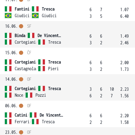
Fantini
/
Tresca
6
7
1.07
Giudici
/
Giudici
3
5
6.40
16.06.
SF
Binda
/
De Vincentis
6
6
1.49
Cortegiani
/
Tresca
3
2
2.46
15.06.
ČF
Cortegiani
/
Tresca
6
6
2.00
Castagnola
/
Pieri
3
2
1.73
14.06.
OF
Cortegiani
/
Tresca
3
6
10
2.23
Noce
/
Pozzi
6
2
7
1.56
06.06.
OF
Catini
/
De Vincentis
6
6
2.20
Ferrari
/
Tresca
2
2
1.58
23.05.
OF