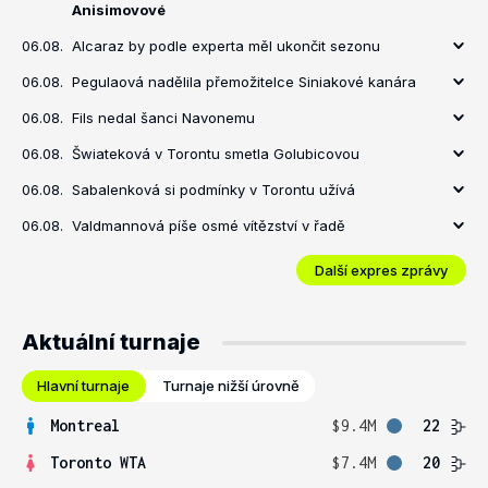
Anisimovové
06.08.
Alcaraz by podle experta měl ukončit sezonu
06.08.
Pegulaová nadělila přemožitelce Siniakové kanára
06.08.
Fils nedal šanci Navonemu
06.08.
Šwiateková v Torontu smetla Golubicovou
06.08.
Sabalenková si podmínky v Torontu užívá
06.08.
Valdmannová píše osmé vítězství v řadě
Další expres zprávy
Aktuální turnaje
Hlavní turnaje
Turnaje nižší úrovně
Montreal
$9.4M
22
Toronto WTA
$7.4M
20