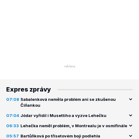
Expres zprávy
07:08
Sabalenková neměla problém ani se zkušenou
Číňankou
07:04
Jódar vyřídil i Musettiho a vyzve Lehečku
06:33
Lehečka neměl problém, v Montrealu je v osmifinále
05:57
Bartůňková po třísetovém boji podlehla