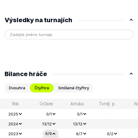
Výsledky na turnajích
Bilance hráče
Dvouhra
Čtyřhra
Smíšené čtyřhry
Rok
Celkem
Antuka
Tvrdý p.
H
-
2025
0/1
0/1
-
2024
13/12
13/12
6/9
2023
6/7
0/2