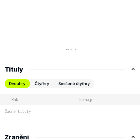
Tituly
Dvouhry
Čtyřhry
Smíšené čtyřhry
Rok
Turnaje
Žádné tituly
Zranění