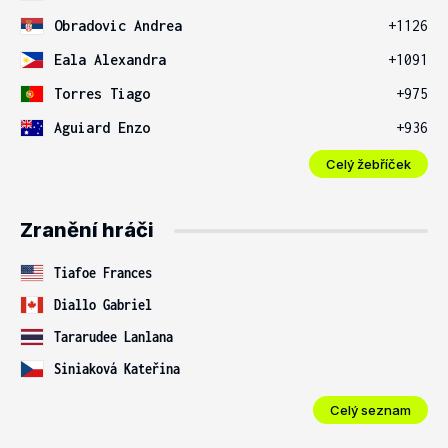
Obradovic Andrea
+1126
Eala Alexandra
+1091
Torres Tiago
+975
Aguiard Enzo
+936
Celý žebříček
Zranění hráči
Tiafoe Frances
Diallo Gabriel
Tararudee Lanlana
Siniaková Kateřina
Celý seznam