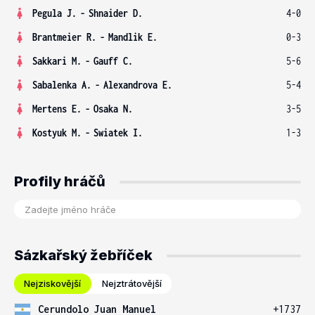
Pegula J.
-
Shnaider D.
4-0
Brantmeier R.
-
Mandlik E.
0-3
Sakkari M.
-
Gauff C.
5-6
Sabalenka A.
-
Alexandrova E.
5-4
Mertens E.
-
Osaka N.
3-5
Kostyuk M.
-
Swiatek I.
1-3
Profily hráčů
Sázkařský žebříček
Nejziskovější
Nejztrátovější
Cerundolo Juan Manuel
+1737