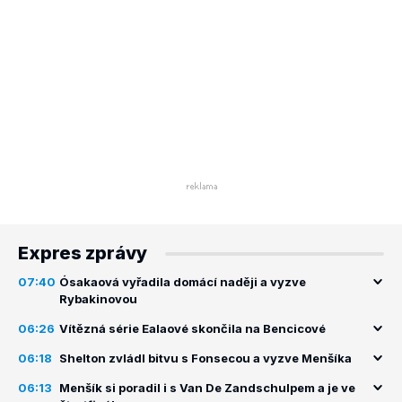
Expres zprávy
07:40
Ósakaová vyřadila domácí naději a vyzve
Rybakinovou
06:26
Vítězná série Ealaové skončila na Bencicové
06:18
Shelton zvládl bitvu s Fonsecou a vyzve Menšíka
06:13
Menšík si poradil i s Van De Zandschulpem a je ve