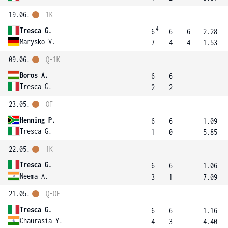
19.06.
1K
4
Tresca G.
6
6
6
2.28
Marysko V.
7
4
4
1.53
09.06.
Q-1K
Boros A.
6
6
Tresca G.
2
2
23.05.
OF
Henning P.
6
6
1.09
Tresca G.
1
0
5.85
22.05.
1K
Tresca G.
6
6
1.06
Neema A.
3
1
7.09
21.05.
Q-OF
Tresca G.
6
6
1.16
Chaurasia Y.
4
3
4.40