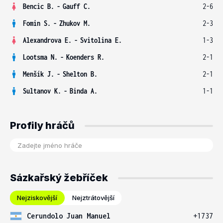
Bencic B.
-
Gauff C.
2-6
Fomin S.
-
Zhukov M.
2-3
Alexandrova E.
-
Svitolina E.
1-3
Lootsma N.
-
Koenders R.
2-1
Menšík J.
-
Shelton B.
2-1
Sultanov K.
-
Binda A.
1-1
Profily hráčů
Sázkařský žebříček
Nejziskovější
Nejztrátovější
Cerundolo Juan Manuel
+1737