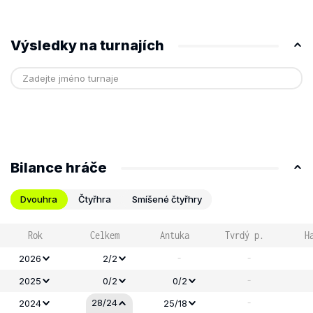
Výsledky na turnajích
Bilance hráče
Dvouhra
Čtyřhra
Smíšené čtyřhry
Rok
Celkem
Antuka
Tvrdý p.
H
-
-
2026
2/2
-
2025
0/2
0/2
-
28/24
2024
25/18