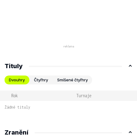
Tituly
Dvouhry
Čtyřhry
Smíšené čtyřhry
Rok
Turnaje
Žádné tituly
Zranění