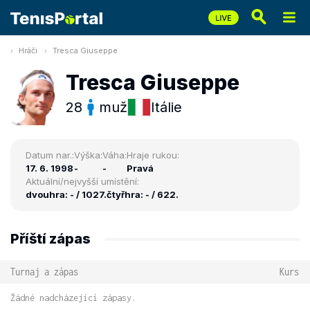
Hráči
Tresca Giuseppe
Tresca Giuseppe
28
muž
Itálie
Datum nar.:
Výška:
Váha:
Hraje rukou:
17. 6. 1998
-
-
Pravá
Aktuální/nejvyšší umístění:
dvouhra: - / 1027.
čtyřhra: - / 622.
Příští zápas
Turnaj a zápas
Kurs
Žádné nadcházející zápasy.