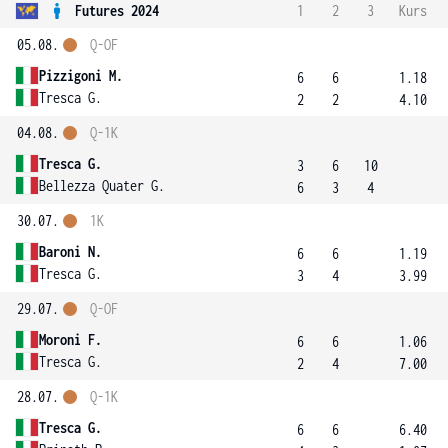
Futures 2024
1
2
3
Kurs
05.08.
Q-OF
Pizzigoni M.
6
6
1.18
Tresca G.
2
2
4.10
04.08.
Q-1K
Tresca G.
3
6
10
Bellezza Quater G.
6
3
4
30.07.
1K
Baroni N.
6
6
1.19
Tresca G.
3
4
3.99
29.07.
Q-OF
Moroni F.
6
6
1.06
Tresca G.
2
4
7.00
28.07.
Q-1K
Tresca G.
6
6
6.40