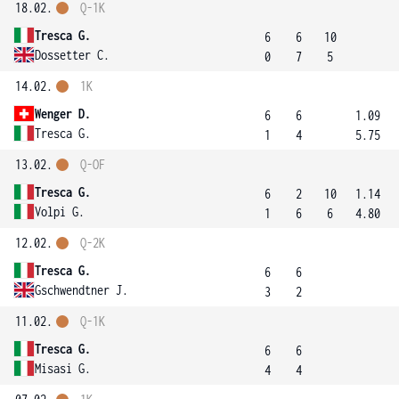
18.02.
Q-1K
Tresca G.
6
6
10
Dossetter C.
0
7
5
14.02.
1K
Wenger D.
6
6
1.09
Tresca G.
1
4
5.75
13.02.
Q-OF
Tresca G.
6
2
10
1.14
Volpi G.
1
6
6
4.80
12.02.
Q-2K
Tresca G.
6
6
Gschwendtner J.
3
2
11.02.
Q-1K
Tresca G.
6
6
Misasi G.
4
4