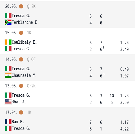
20.05.
Q-2K
Tresca G.
6
6
Terblanche E.
4
0
15.05.
1K
Coulibaly E.
6
7
1.24
3
Tresca G.
2
6
3.49
14.05.
Q-OF
Tresca G.
6
7
6.40
3
Chaurasia Y.
4
6
1.07
13.05.
Q-2K
Tresca G.
6
3
10
1.23
Bhat A.
2
6
5
3.60
17.04.
1K
Bax F.
7
6
1.17
Tresca G.
5
1
4.22