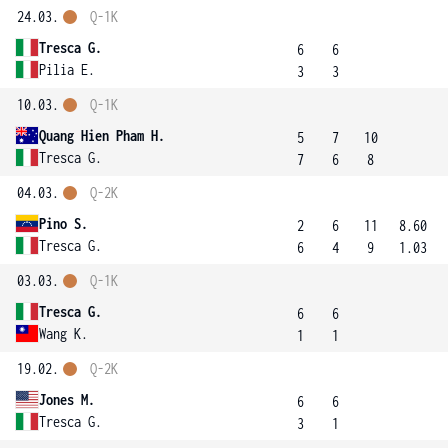
24.03.
Q-1K
Tresca G.
6
6
Pilia E.
3
3
10.03.
Q-1K
Quang Hien Pham H.
5
7
10
Tresca G.
7
6
8
04.03.
Q-2K
Pino S.
2
6
11
8.60
Tresca G.
6
4
9
1.03
03.03.
Q-1K
Tresca G.
6
6
Wang K.
1
1
19.02.
Q-2K
Jones M.
6
6
Tresca G.
3
1