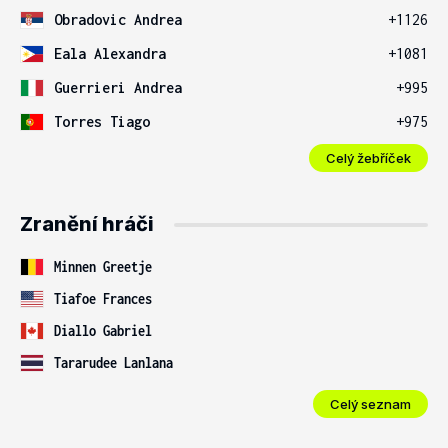
Obradovic Andrea
+1126
Eala Alexandra
+1081
Guerrieri Andrea
+995
Torres Tiago
+975
Celý žebříček
Zranění hráči
Minnen Greetje
Tiafoe Frances
Diallo Gabriel
Tararudee Lanlana
Celý seznam