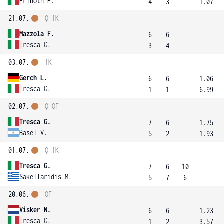
Prinoth P.
4
3
1.07
21.07.
Q-1K
Mazzola F.
6
6
Tresca G.
3
4
03.07.
1K
Gerch L.
6
6
1.06
Tresca G.
1
1
6.99
02.07.
Q-OF
Tresca G.
7
6
1.75
Basel V.
5
2
1.93
01.07.
Q-1K
Tresca G.
7
6
10
Sakellaridis M.
5
7
6
20.06.
OF
Visker N.
6
6
1.23
Tresca G.
1
2
3.57