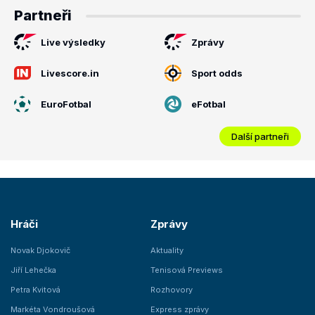
Partneři
Live výsledky
Zprávy
Livescore.in
Sport odds
EuroFotbal
eFotbal
Další partneři
Hráči
Zprávy
Novak Djokovič
Aktuality
Jiří Lehečka
Tenisová Previews
Petra Kvitová
Rozhovory
Markéta Vondroušová
Express zprávy