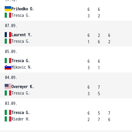
Prihodko O.
6
6
Tresca G.
3
2
07.09.
Laurent Y.
6
2
6
Tresca G.
1
6
2
05.09.
Tresca G.
6
6
Mikovic N.
3
1
04.09.
Overmyer K.
6
7
Tresca G.
3
5
03.09.
Tresca G.
6
5
7
Rieder H.
2
7
6