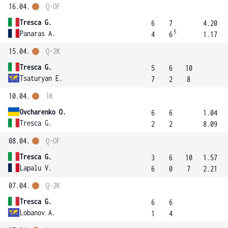
16.04.
Q-OF
Tresca G.
6
7
4.20
5
Panaras A.
4
6
1.17
15.04.
Q-2K
Tresca G.
5
6
10
Tsaturyan E.
7
2
8
10.04.
1K
Ovcharenko O.
6
6
1.04
Tresca G.
2
2
8.09
08.04.
Q-OF
Tresca G.
3
6
10
1.57
Lapalu V.
6
0
7
2.21
07.04.
Q-2K
Tresca G.
6
6
Lobanov A.
1
4