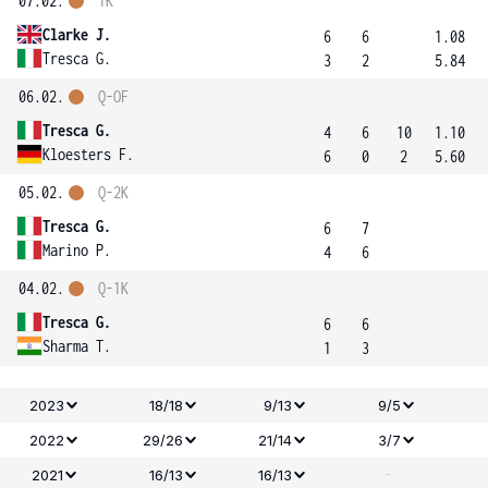
07.02.
1K
Clarke J.
6
6
1.08
Tresca G.
3
2
5.84
06.02.
Q-OF
Tresca G.
4
6
10
1.10
Kloesters F.
6
0
2
5.60
05.02.
Q-2K
Tresca G.
6
7
Marino P.
4
6
04.02.
Q-1K
Tresca G.
6
6
Sharma T.
1
3
2023
18/18
9/13
9/5
2022
29/26
21/14
3/7
-
2021
16/13
16/13