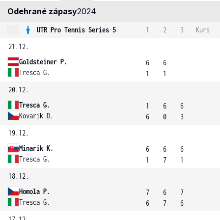
Odehrané zápasy
2024
UTR Pro Tennis Series 5
1
2
3
Kurs
21.12.
Goldsteiner P.
6
6
Tresca G.
1
1
20.12.
Tresca G.
1
6
6
Kovarik D.
6
0
3
19.12.
Minarik K.
6
6
6
Tresca G.
1
7
1
18.12.
Homola P.
7
6
7
Tresca G.
6
7
6
17.12.