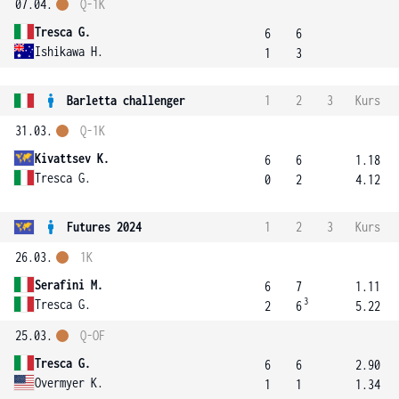
07.04.
Q-1K
Tresca G.
6
6
Ishikawa H.
1
3
Barletta challenger
1
2
3
Kurs
31.03.
Q-1K
Kivattsev K.
6
6
1.18
Tresca G.
0
2
4.12
Futures 2024
1
2
3
Kurs
26.03.
1K
Serafini M.
6
7
1.11
3
Tresca G.
2
6
5.22
25.03.
Q-OF
Tresca G.
6
6
2.90
Overmyer K.
1
1
1.34