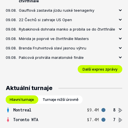
čtvrtfinále
09.08.
Gauffová zastavila jízdu ruské teenagerky
09.08.
22 Čechů si zahraje US Open
09.08.
Rybakinová dohnala manko a probila se do čtvrtfinále
09.08.
Mérida je poprvé ve čtvrtfinále Masters
09.08.
Brenda Fruhvirtová slaví jasnou výhru
09.08.
Palicová prohrála maratonské finále
Další expres zprávy
Aktuální turnaje
Hlavní turnaje
Turnaje nižší úrovně
Montreal
$9.4M
8
Toronto WTA
$7.4M
7