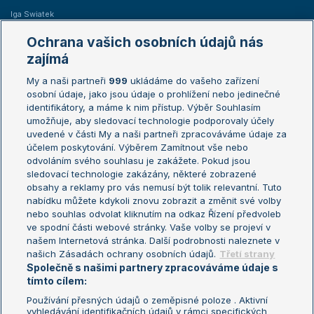
Iga Swiatek
Marie Bouzková
Ochrana vašich osobních údajů nás
Žebříčky
Kalendář turnajů
zajímá
My a naši partneři
999
ukládáme do vašeho zařízení
Žebříček ATP (muži)
Australian Open
osobní údaje, jako jsou údaje o prohlížení nebo jedinečné
Žebříček WTA (ženy)
French Open
identifikátory, a máme k nim přístup. Výběr Souhlasím
umožňuje, aby sledovací technologie podporovaly účely
Sázkařský žebříček
Wimbledon
uvedené v části My a naši partneři zpracováváme údaje za
US Open
účelem poskytování. Výběrem Zamítnout vše nebo
odvoláním svého souhlasu je zakážete. Pokud jsou
Turnaj mistrů
sledovací technologie zakázány, některé zobrazené
Turnaj mistryň
obsahy a reklamy pro vás nemusí být tolik relevantní. Tuto
Aktualní trendy
nabídku můžete kdykoli znovu zobrazit a změnit své volby
nebo souhlas odvolat kliknutím na odkaz Řízení předvoleb
ve spodní části webové stránky. Vaše volby se projeví v
Fotbalové přestupy
našem Internetová stránka. Další podrobnosti naleznete v
Livesport Daily
našich Zásadách ochrany osobních údajů.
Třetí strany
Společně s našimi partnery zpracováváme údaje s
LS Prague Open
tímto cílem:
Používání přesných údajů o zeměpisné poloze . Aktivní
vyhledávání identifikačních údajů v rámci specifických