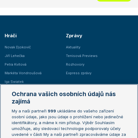
Hráči
Zprávy
Novak Djokovič
Aktuality
Jiří Lehečka
Tenisová Previews
Petra Kvitová
Rozhovory
Markéta Vondroušová
Express zprávy
Iga Swiatek
Marie Bouzková
Ochrana vašich osobních údajů nás
Žebříčky
Kalendář turnajů
zajímá
My a naši partneři
999
ukládáme do vašeho zařízení
Žebříček ATP (muži)
Australian Open
osobní údaje, jako jsou údaje o prohlížení nebo jedinečné
Žebříček WTA (ženy)
French Open
identifikátory, a máme k nim přístup. Výběr Souhlasím
umožňuje, aby sledovací technologie podporovaly účely
Sázkařský žebříček
Wimbledon
uvedené v části My a naši partneři zpracováváme údaje za
US Open