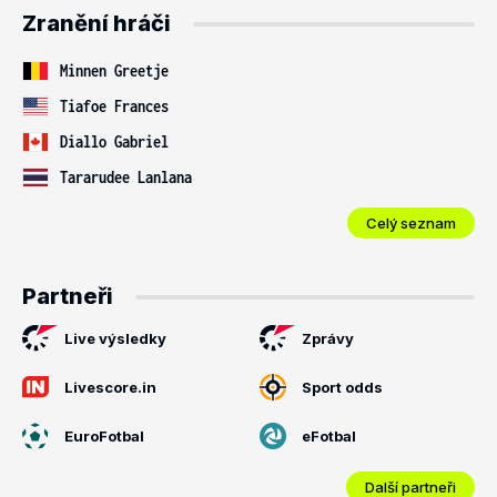
Zranění hráči
Minnen Greetje
Tiafoe Frances
Diallo Gabriel
Tararudee Lanlana
Celý seznam
Partneři
Live výsledky
Zprávy
Livescore.in
Sport odds
EuroFotbal
eFotbal
Další partneři