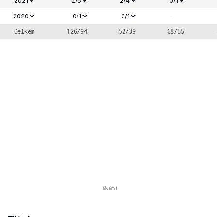
2021
2/5
2/4
0/1
-
2020
0/1
0/1
Celkem
126/94
52/39
68/55