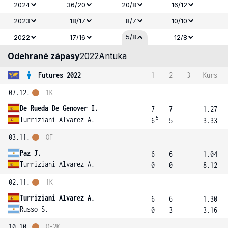
2024
36/20
20/8
16/12
2023
18/17
8/7
10/10
5/8
2022
17/16
12/8
Odehrané zápasy
2022
Antuka
Futures 2022
1
2
3
Kurs
07.12.
1K
De Rueda De Genover I.
7
7
1.27
5
Turriziani Alvarez A.
6
5
3.33
03.11.
OF
Paz J.
6
6
1.04
Turriziani Alvarez A.
0
0
8.12
02.11.
1K
Turriziani Alvarez A.
6
6
1.30
Russo S.
0
3
3.16
10.10.
Q-2K