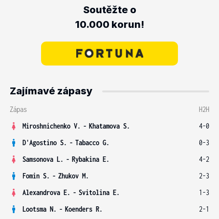
Soutěžte o
10.000 korun!
Zajímavé zápasy
Zápas
H2H
Miroshnichenko V.
-
Khatamova S.
4-0
D'Agostino S.
-
Tabacco G.
0-3
Samsonova L.
-
Rybakina E.
4-2
Fomin S.
-
Zhukov M.
2-3
Alexandrova E.
-
Svitolina E.
1-3
Lootsma N.
-
Koenders R.
2-1