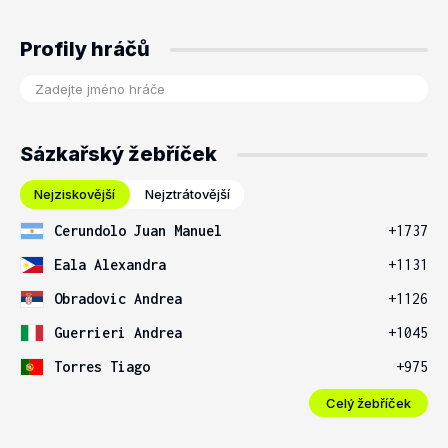
Profily hráčů
Sázkařský žebříček
Nejziskovější
Nejztrátovější
Cerundolo Juan Manuel
+1737
Eala Alexandra
+1131
Obradovic Andrea
+1126
Guerrieri Andrea
+1045
Torres Tiago
+975
Celý žebříček