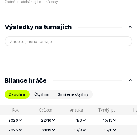
Žádné nadcházející zápasy.
Výsledky na turnajích
Bilance hráče
Dvouhra
Čtyřhra
Smíšené čtyřhry
Rok
Celkem
Antuka
Tvrdý p.
H
2026
22/16
1/3
15/13
2025
31/19
16/8
15/11