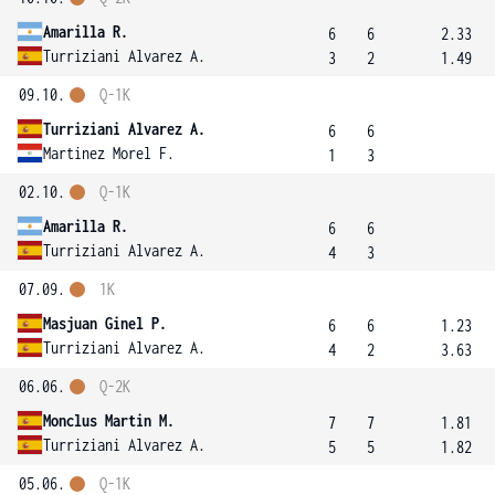
Amarilla R.
6
6
2.33
Turriziani Alvarez A.
3
2
1.49
09.10.
Q-1K
Turriziani Alvarez A.
6
6
Martinez Morel F.
1
3
02.10.
Q-1K
Amarilla R.
6
6
Turriziani Alvarez A.
4
3
07.09.
1K
Masjuan Ginel P.
6
6
1.23
Turriziani Alvarez A.
4
2
3.63
06.06.
Q-2K
Monclus Martin M.
7
7
1.81
Turriziani Alvarez A.
5
5
1.82
05.06.
Q-1K