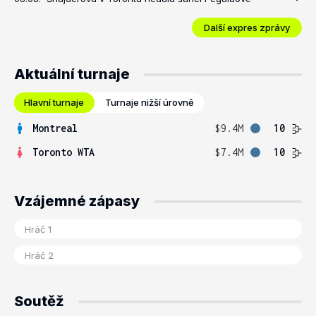
Další expres zprávy
Aktuální turnaje
Hlavní turnaje
Turnaje nižší úrovně
Montreal
$9.4M
10
Toronto WTA
$7.4M
10
Vzájemné zápasy
Soutěž