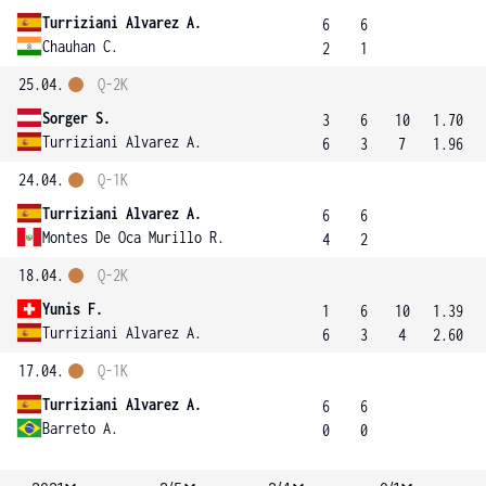
Turriziani Alvarez A.
6
6
Chauhan C.
2
1
25.04.
Q-2K
Sorger S.
3
6
10
1.70
Turriziani Alvarez A.
6
3
7
1.96
24.04.
Q-1K
Turriziani Alvarez A.
6
6
Montes De Oca Murillo R.
4
2
18.04.
Q-2K
Yunis F.
1
6
10
1.39
Turriziani Alvarez A.
6
3
4
2.60
17.04.
Q-1K
Turriziani Alvarez A.
6
6
Barreto A.
0
0