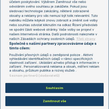
účelem poskytování. Výběrem Zamítnout vše nebo
odvoláním svého souhlasu je zakážete. Pokud jsou
Turnaj mistrů
sledovací technologie zakázány, některé zobrazené
Turnaj mistryň
obsahy a reklamy pro vás nemusí být tolik relevantní. Tuto
Aktualní trendy
nabídku můžete kdykoli znovu zobrazit a změnit své volby
nebo souhlas odvolat kliknutím na odkaz Řízení předvoleb
ve spodní části webové stránky. Vaše volby se projeví v
Fotbalové přestupy
našem Internetová stránka. Další podrobnosti naleznete v
Livesport Daily
našich Zásadách ochrany osobních údajů.
Třetí strany
Společně s našimi partnery zpracováváme údaje s
LS Prague Open
tímto cílem:
Používání přesných údajů o zeměpisné poloze . Aktivní
vyhledávání identifikačních údajů v rámci specifických
vlastností zařízení . Ukládání a/nebo přístup k informacím v
Podmínky užití
Nastavení soukromí
zařízení . Personalizovaná reklama a obsah, měření reklam
GDPR a žurnalistika
Reklama
a obsahu, průzkum publika a rozvoj služeb .
Informace o zpracování osobních
Kontakt
Seznam partnerů (dodavatelů)
údajů
Tiráž
Souhlasím
Copyright © 2008-2026 TenisPortal.cz. Využíváme zpravodajství ČTK.
Zamítnout vše