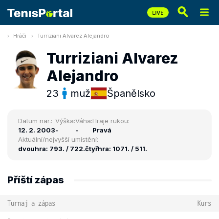
Hráči
Turriziani Alvarez Alejandro
Turriziani Alvarez
Alejandro
23
muž
Španělsko
Datum nar.:
Výška:
Váha:
Hraje rukou:
12. 2. 2003
-
-
Pravá
Aktuální/nejvyšší umístění:
dvouhra: 793. / 722.
čtyřhra: 1071. / 511.
Příští zápas
Turnaj a zápas
Kurs