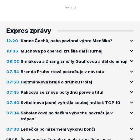
Expres zprávy
12:20
Konec Čechů, nebo povinná výhra Menšíka?
10:36
Muchová po operaci zrušila další turnaj
08:00
Siniaková a Zhang zničily Gauffovou a dál dominují
07:54
Brenda Fruhvirtová pokračuje v návratu
07:50
Hejtmánková hraje o druhou trofej
07:45
Palicová se znovu po týdnu porve o titul
07:40
Svitolinová jasně vyhrála souboj hráček TOP 10
07:34
Sabalenková po dalším výbuchu pokračuje v
trápení
07:30
Lehečka po mizerném výkonu končí
08.08.
Šnajderová v Torontu nedala šanci Pegulaové