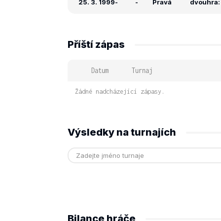
25. 3. 1999
-
-
Pravá
dvouhra: 
Příští zápas
Datum
Turnaj
Žádné nadcházející zápasy.
Výsledky na turnajích
Bilance hráče