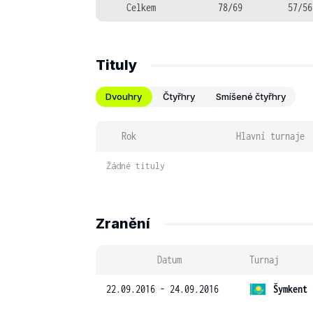
Celkem
78/69
57/56
Tituly
Dvouhry
Čtyřhry
Smíšené čtyřhry
Rok
Hlavní turnaje
Žádné tituly
Zranění
Datum
Turnaj
22.09.2016 - 24.09.2016
Šymkent 