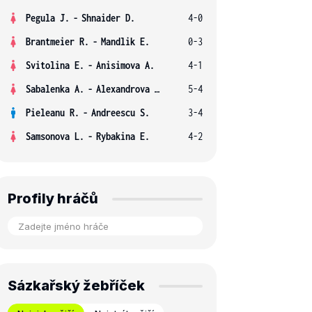
Pegula J.
-
Shnaider D.
4-0
Brantmeier R.
-
Mandlik E.
0-3
Svitolina E.
-
Anisimova A.
4-1
Sabalenka A.
-
Alexandrova E.
5-4
Pieleanu R.
-
Andreescu S.
3-4
Samsonova L.
-
Rybakina E.
4-2
Profily hráčů
Sázkařský žebříček