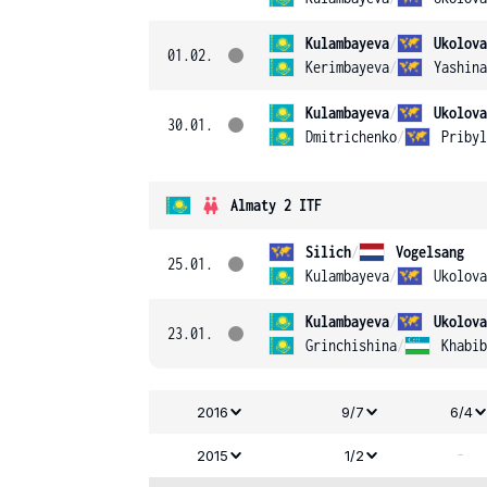
Kulambayeva
/
Ukolova
01.02.
Kerimbayeva
/
Yashina
Kulambayeva
/
Ukolova
30.01.
Dmitrichenko
/
Pribyl
Almaty 2 ITF
Silich
/
Vogelsang
25.01.
Kulambayeva
/
Ukolova
Kulambayeva
/
Ukolova
23.01.
Grinchishina
/
Khabib
2016
9/7
6/4
-
2015
1/2