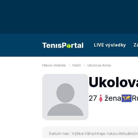
LIVE výsledky
Z
Hlavní stránka
Hráči
Ukolova Anna
Ukolov
27
žena
R
Datum nar.:
Výška:
Váha:
Hraje rukou:
Aktuální/n