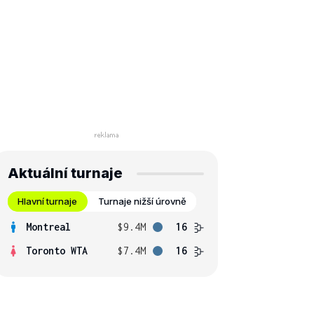
Aktuální turnaje
Hlavní turnaje
Turnaje nižší úrovně
Montreal
$9.4M
16
Toronto WTA
$7.4M
16