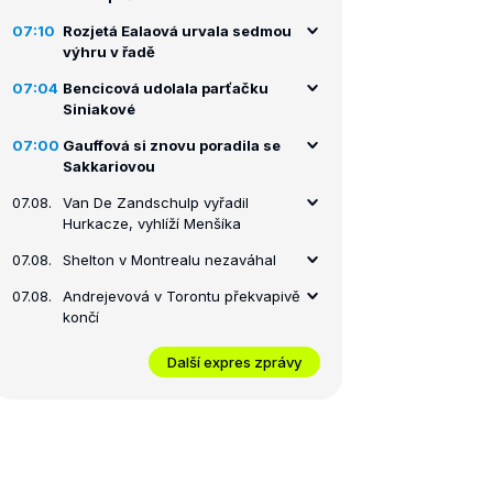
07:10
Rozjetá Ealaová urvala sedmou
výhru v řadě
07:04
Bencicová udolala parťačku
Siniakové
07:00
Gauffová si znovu poradila se
Sakkariovou
07.08.
Van De Zandschulp vyřadil
Hurkacze, vyhlíží Menšíka
07.08.
Shelton v Montrealu nezaváhal
07.08.
Andrejevová v Torontu překvapivě
končí
Další expres zprávy