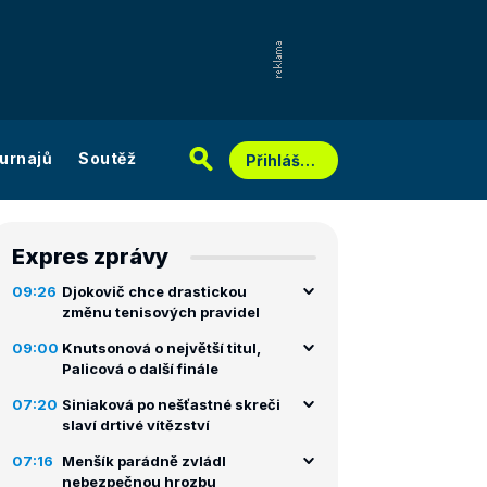
urnajů
Soutěž
Přihlášení
Expres zprávy
09:26
Djokovič chce drastickou
změnu tenisových pravidel
09:00
Knutsonová o největší titul,
Palicová o další finále
07:20
Siniaková po nešťastné skreči
slaví drtivé vítězství
07:16
Menšík parádně zvládl
nebezpečnou hrozbu