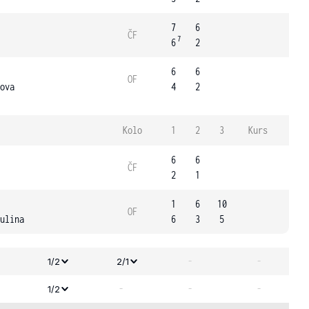
7
6
ČF
7
6
2
6
6
OF
ova
4
2
Kolo
1
2
3
Kurs
6
6
ČF
2
1
1
6
10
OF
ulina
6
3
5
-
-
1/2
2/1
-
-
-
1/2