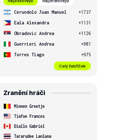
Nejziskovější
Nejztrátovější
Cerundolo Juan Manuel
+1737
Eala Alexandra
+1131
Obradovic Andrea
+1126
Guerrieri Andrea
+981
Torres Tiago
+975
Celý žebříček
Zranění hráči
Minnen Greetje
Tiafoe Frances
Diallo Gabriel
Tararudee Lanlana