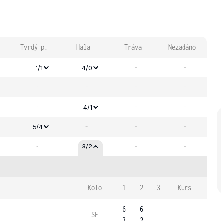
Tvrdý p.
Hala
Tráva
Nezadáno
-
-
1/1
4/0
-
-
-
-
-
-
-
4/1
-
-
-
5/4
-
-
-
3/2
Kolo
1
2
3
Kurs
6
6
SF
3
2