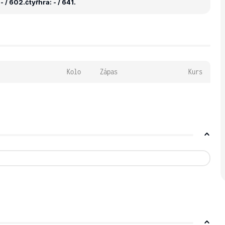
- / 602.
čtyřhra: - / 641.
Kolo
Zápas
Kurs