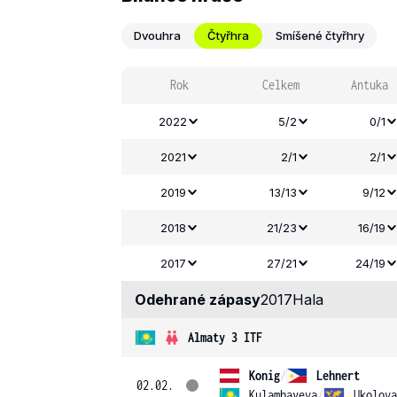
Dvouhra
Čtyřhra
Smíšené čtyřhry
Rok
Celkem
Antuka
2022
5/2
0/1
2021
2/1
2/1
2019
13/13
9/12
2018
21/23
16/19
2017
27/21
24/19
Odehrané zápasy
2017
Hala
Almaty 3 ITF
Konig
/
Lehnert
02.02.
Kulambayeva
/
Ukolova