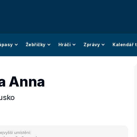
ápasy
Žebříčky
Hráči
Zprávy
Kalendář t
a Anna
usko
ejvyšší umístění: