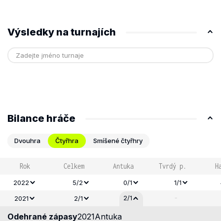
Výsledky na turnajích
Bilance hráče
Dvouhra
Čtyřhra
Smíšené čtyřhry
Rok
Celkem
Antuka
Tvrdý p.
H
2022
5/2
0/1
1/1
-
2/1
2021
2/1
Odehrané zápasy
2021
Antuka