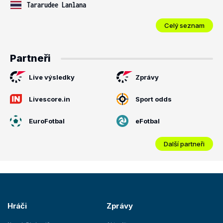
Tararudee Lanlana
Celý seznam
Partneři
Live výsledky
Zprávy
Livescore.in
Sport odds
EuroFotbal
eFotbal
Další partneři
Hráči
Zprávy