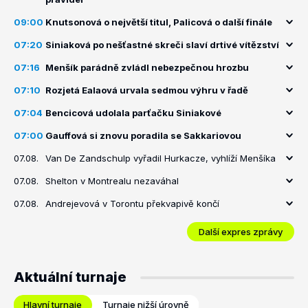
09:00
Knutsonová o největší titul, Palicová o další finále
07:20
Siniaková po nešťastné skreči slaví drtivé vítězství
07:16
Menšík parádně zvládl nebezpečnou hrozbu
07:10
Rozjetá Ealaová urvala sedmou výhru v řadě
07:04
Bencicová udolala parťačku Siniakové
07:00
Gauffová si znovu poradila se Sakkariovou
07.08.
Van De Zandschulp vyřadil Hurkacze, vyhlíží Menšíka
07.08.
Shelton v Montrealu nezaváhal
07.08.
Andrejevová v Torontu překvapivě končí
Další expres zprávy
Aktuální turnaje
Hlavní turnaje
Turnaje nižší úrovně