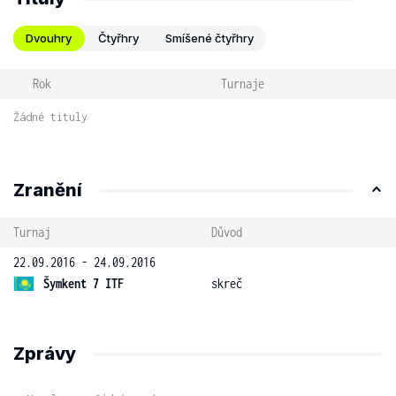
Dvouhry
Čtyřhry
Smíšené čtyřhry
Rok
Turnaje
Žádné tituly
Zranění
Turnaj
Důvod
22.09.2016 - 24.09.2016
Šymkent 7 ITF
skreč
Zprávy