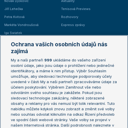
Novak Djokovič
Aktuality
Jiří Lehečka
Tenisová Previews
Petra Kvitová
Rozhovory
Markéta Vondroušová
Express zprávy
Iga Swiatek
Marie Bouzková
Ochrana vašich osobních údajů nás
Žebříčky
Kalendář turnajů
zajímá
My a naši partneři
999
ukládáme do vašeho zařízení
Žebříček ATP (muži)
Australian Open
osobní údaje, jako jsou údaje o prohlížení nebo jedinečné
Žebříček WTA (ženy)
French Open
identifikátory, a máme k nim přístup. Výběr Souhlasím
umožňuje, aby sledovací technologie podporovaly účely
Sázkařský žebříček
Wimbledon
uvedené v části My a naši partneři zpracováváme údaje za
US Open
účelem poskytování. Výběrem Zamítnout vše nebo
odvoláním svého souhlasu je zakážete. Pokud jsou
Turnaj mistrů
sledovací technologie zakázány, některé zobrazené
Turnaj mistryň
obsahy a reklamy pro vás nemusí být tolik relevantní. Tuto
Aktualní trendy
nabídku můžete kdykoli znovu zobrazit a změnit své volby
nebo souhlas odvolat kliknutím na odkaz Řízení předvoleb
ve spodní části webové stránky. Vaše volby se projeví v
Fotbalové přestupy
našem Internetová stránka. Další podrobnosti naleznete v
Livesport Daily