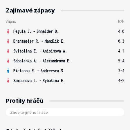
Zajímavé zápasy
Zápas
H2H
Pegula J.
-
Shnaider D.
4-0
Brantmeier R.
-
Mandlik E.
0-3
Svitolina E.
-
Anisimova A.
4-1
Sabalenka A.
-
Alexandrova E.
5-4
Pieleanu R.
-
Andreescu S.
3-4
Samsonova L.
-
Rybakina E.
4-2
Profily hráčů