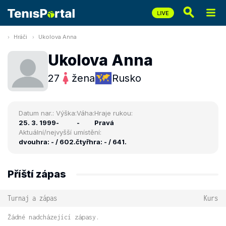
Hráči
Ukolova Anna
Ukolova Anna
27
žena
Rusko
Datum nar.:
Výška:
Váha:
Hraje rukou:
25. 3. 1999
-
-
Pravá
Aktuální/nejvyšší umístění:
dvouhra: - / 602.
čtyřhra: - / 641.
Příští zápas
Turnaj a zápas
Kurs
Žádné nadcházející zápasy.