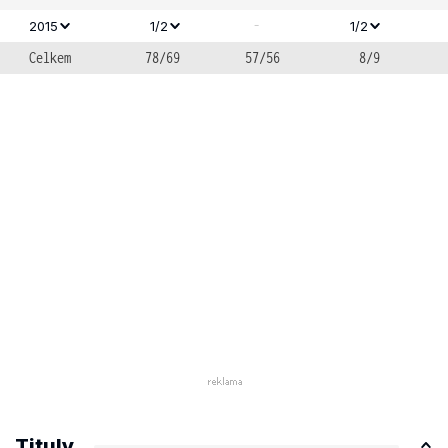
-
2015
1/2
1/2
Celkem
78/69
57/56
8/9
Tituly