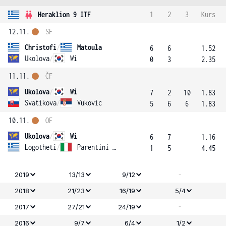
Heraklion 9 ITF
1
2
3
Kurs
12.11.
SF
Christofi
/
Matoula
6
6
1.52
Ukolova
/
Wi
0
3
2.35
11.11.
ČF
Ukolova
/
Wi
7
2
10
1.83
Svatikova
/
Vukovic
5
6
6
1.83
10.11.
OF
Ukolova
/
Wi
6
7
1.16
Logotheti
/
Parentini Vallega Montebruno
1
5
4.45
-
2019
13/13
9/12
2018
21/23
16/19
5/4
-
2017
27/21
24/19
2016
9/7
6/4
1/2