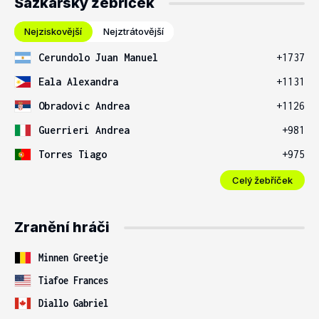
Sázkařský žebříček
Nejziskovější
Nejztrátovější
Cerundolo Juan Manuel
+1737
Eala Alexandra
+1131
Obradovic Andrea
+1126
Guerrieri Andrea
+981
Torres Tiago
+975
Celý žebříček
Zranění hráči
Minnen Greetje
Tiafoe Frances
Diallo Gabriel