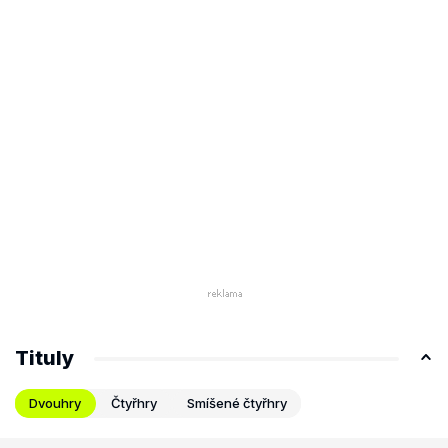
Tituly
Dvouhry
Čtyřhry
Smíšené čtyřhry