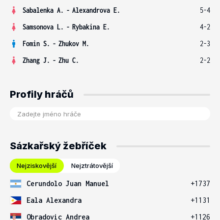
Sabalenka A.
-
Alexandrova E.
5-4
Samsonova L.
-
Rybakina E.
4-2
Fomin S.
-
Zhukov M.
2-3
Zhang J.
-
Zhu C.
2-2
Profily hráčů
Sázkařský žebříček
Nejziskovější
Nejztrátovější
Cerundolo Juan Manuel
+1737
Eala Alexandra
+1131
Obradovic Andrea
+1126