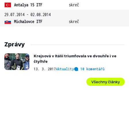
Antalya 15 ITF
skreč
29.07.2014 - 02.08.2014
Michalovce ITF
skreč
Zprávy
Krejsová v Itálii triumfovala ve dvouhře i ve
čtyřhře
13. 3. 2017
Aktuality
10 komentářů
Všechny články