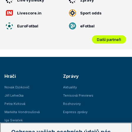
Livescore.in
Sport odds
EuroFotbal
eFotbal
Další partneři
Hráči
Zprávy
Novak Djokovič
Aktuality
Jiří Lehečka
Tenisová Previews
Petra Kvitová
Rozhovory
Markéta Vondroušová
Express zprávy
Iga Swiatek
Marie Bouzková