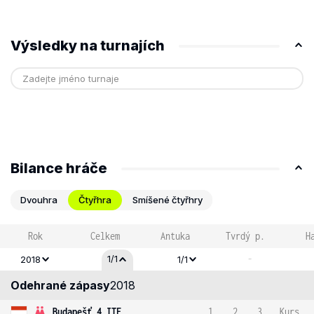
Výsledky na turnajích
Bilance hráče
Dvouhra
Čtyřhra
Smíšené čtyřhry
Rok
Celkem
Antuka
Tvrdý p.
H
-
1/1
2018
1/1
Odehrané zápasy
2018
Budapešť 4 ITF
1
2
3
Kurs