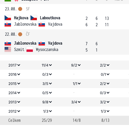
23.08.
SF
Hajkova
/
Laboutkova
2
6
13
Jablonovska
/
Vajdova
6
2
11
22.08.
ČF
Jablonovska
/
Vajdova
7
6
Szmit
/
Wysoczanska
5
1
2017
11/4
9/2
2/2
-
2016
0/3
0/1
2015
3/5
1/1
2/2
-
2014
0/5
0/3
2013
9/8
3/4
3/2
-
2012
1/3
1/3
Celkem
25/29
14/8
8/13