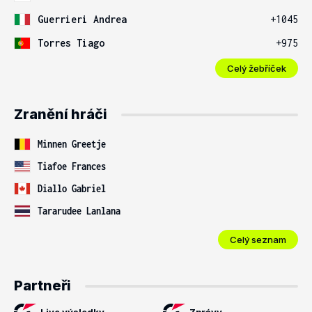
Guerrieri Andrea
+1045
Torres Tiago
+975
Celý žebříček
Zranění hráči
Minnen Greetje
Tiafoe Frances
Diallo Gabriel
Tararudee Lanlana
Celý seznam
Partneři
Live výsledky
Zprávy