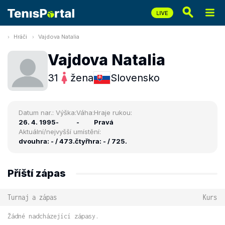
Hráči
Vajdova Natalia
Vajdova Natalia
31
žena
Slovensko
Datum nar.:
Výška:
Váha:
Hraje rukou:
26. 4. 1995
-
-
Pravá
Aktuální/nejvyšší umístění:
dvouhra: - / 473.
čtyřhra: - / 725.
Příští zápas
Turnaj a zápas
Kurs
Žádné nadcházející zápasy.