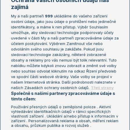
Ochrana vašich osobních údajů nás
Žebříčky
Kalendář turnajů
zajímá
My a naši partneři
999
ukládáme do vašeho zařízení
Žebříček ATP (muži)
Australian Open
osobní údaje, jako jsou údaje o prohlížení nebo jedinečné
Žebříček WTA (ženy)
French Open
identifikátory, a máme k nim přístup. Výběr Souhlasím
umožňuje, aby sledovací technologie podporovaly účely
Sázkařský žebříček
Wimbledon
uvedené v části My a naši partneři zpracováváme údaje za
US Open
účelem poskytování. Výběrem Zamítnout vše nebo
odvoláním svého souhlasu je zakážete. Pokud jsou
Turnaj mistrů
sledovací technologie zakázány, některé zobrazené
Turnaj mistryň
obsahy a reklamy pro vás nemusí být tolik relevantní. Tuto
Aktualní trendy
nabídku můžete kdykoli znovu zobrazit a změnit své volby
nebo souhlas odvolat kliknutím na odkaz Řízení předvoleb
ve spodní části webové stránky. Vaše volby se projeví v
Fotbalové přestupy
našem Internetová stránka. Další podrobnosti naleznete v
Livesport Daily
našich Zásadách ochrany osobních údajů.
Třetí strany
Společně s našimi partnery zpracováváme údaje s
LS Prague Open
tímto cílem:
Používání přesných údajů o zeměpisné poloze . Aktivní
vyhledávání identifikačních údajů v rámci specifických
vlastností zařízení . Ukládání a/nebo přístup k informacím v
Podmínky užití
Nastavení soukromí
zařízení . Personalizovaná reklama a obsah, měření reklam
GDPR a žurnalistika
Reklama
a obsahu, průzkum publika a rozvoj služeb .
Informace o zpracování osobních
Kontakt