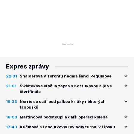
Expres zprávy
22:31
Šnajderová v Torontu nedala šanci Pegulaové
21:01
Šwiateková otočila zápas s Kosťukovou a je ve
čtvrtfinále
19:33
Norrie se ocitl pod palbou kritiky některých
fanoušků
18:03
Martincová podstoupila další operaci kolena
17:43
Kučmová s Laboutkovou ovládly turnaj v Lipsku