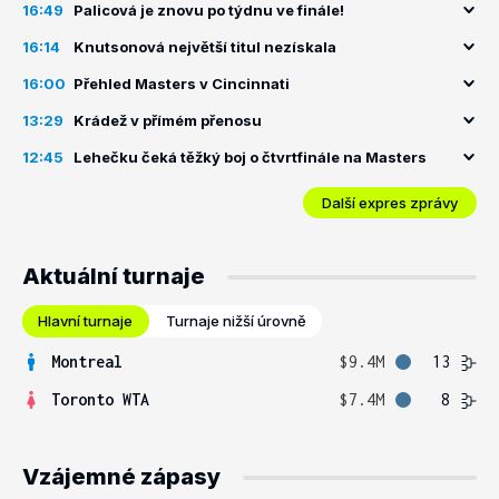
16:49
Palicová je znovu po týdnu ve finále!
16:14
Knutsonová největší titul nezískala
16:00
Přehled Masters v Cincinnati
13:29
Krádež v přímém přenosu
12:45
Lehečku čeká těžký boj o čtvrtfinále na Masters
Další expres zprávy
Aktuální turnaje
Hlavní turnaje
Turnaje nižší úrovně
Montreal
$9.4M
13
Toronto WTA
$7.4M
8
Vzájemné zápasy