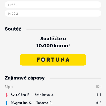
Soutěž
Soutěžte o
10.000 korun!
Zajímavé zápasy
Zápas
H2H
Svitolina E.
-
Anisimova A.
4-1
D'Agostino S.
-
Tabacco G.
0-3