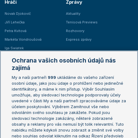
Hráči
Zprávy
Novak Djokovič
Aktuality
Jiří Lehečka
Tenisová Previews
Petra Kvitová
Rozhovory
Markéta Vondroušová
Express zprávy
Iga Swiatek
Marie Bouzková
Ochrana vašich osobních údajů nás
Žebříčky
Kalendář turnajů
zajímá
My a naši partneři
999
ukládáme do vašeho zařízení
Žebříček ATP (muži)
Australian Open
osobní údaje, jako jsou údaje o prohlížení nebo jedinečné
Žebříček WTA (ženy)
French Open
identifikátory, a máme k nim přístup. Výběr Souhlasím
umožňuje, aby sledovací technologie podporovaly účely
Sázkařský žebříček
Wimbledon
uvedené v části My a naši partneři zpracováváme údaje za
US Open
účelem poskytování. Výběrem Zamítnout vše nebo
odvoláním svého souhlasu je zakážete. Pokud jsou
Turnaj mistrů
sledovací technologie zakázány, některé zobrazené
Turnaj mistryň
obsahy a reklamy pro vás nemusí být tolik relevantní. Tuto
Aktualní trendy
nabídku můžete kdykoli znovu zobrazit a změnit své volby
nebo souhlas odvolat kliknutím na odkaz Řízení předvoleb