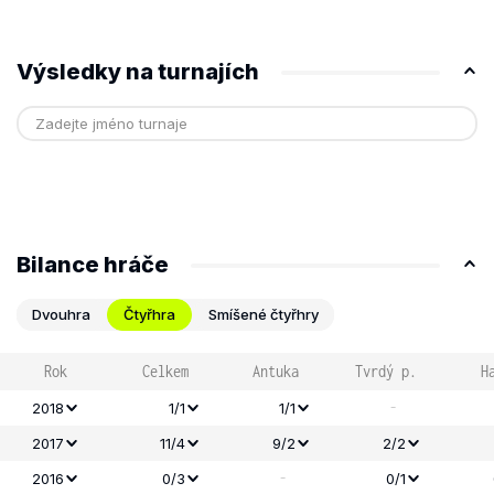
Výsledky na turnajích
Bilance hráče
Dvouhra
Čtyřhra
Smíšené čtyřhry
Rok
Celkem
Antuka
Tvrdý p.
H
-
2018
1/1
1/1
2017
11/4
9/2
2/2
-
2016
0/3
0/1