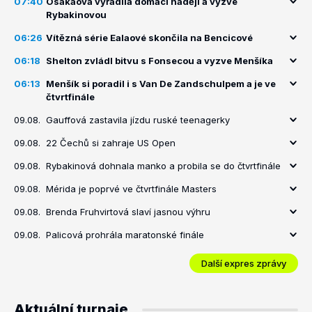
07:40
Ósakaová vyřadila domácí naději a vyzve
Rybakinovou
06:26
Vítězná série Ealaové skončila na Bencicové
06:18
Shelton zvládl bitvu s Fonsecou a vyzve Menšíka
06:13
Menšík si poradil i s Van De Zandschulpem a je ve
čtvrtfinále
09.08.
Gauffová zastavila jízdu ruské teenagerky
09.08.
22 Čechů si zahraje US Open
09.08.
Rybakinová dohnala manko a probila se do čtvrtfinále
09.08.
Mérida je poprvé ve čtvrtfinále Masters
09.08.
Brenda Fruhvirtová slaví jasnou výhru
09.08.
Palicová prohrála maratonské finále
Další expres zprávy
Aktuální turnaje