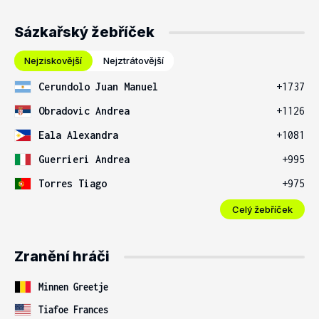
Sázkařský žebříček
Nejziskovější
Nejztrátovější
Cerundolo Juan Manuel
+1737
Obradovic Andrea
+1126
Eala Alexandra
+1081
Guerrieri Andrea
+995
Torres Tiago
+975
Celý žebříček
Zranění hráči
Minnen Greetje
Tiafoe Frances