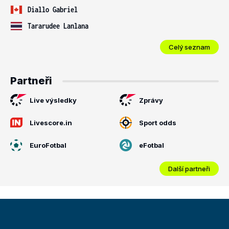
Diallo Gabriel
Tararudee Lanlana
Celý seznam
Partneři
Live výsledky
Zprávy
Livescore.in
Sport odds
EuroFotbal
eFotbal
Další partneři