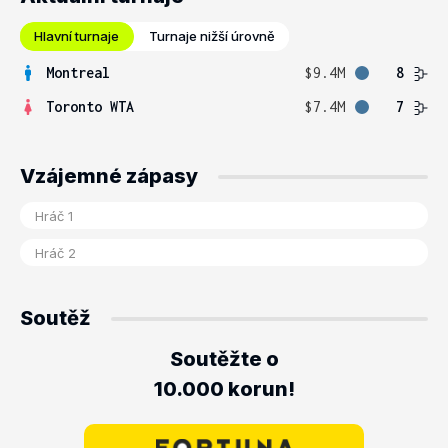
Hlavní turnaje
Turnaje nižší úrovně
Montreal
$9.4M
8
Toronto WTA
$7.4M
7
Vzájemné zápasy
Soutěž
Soutěžte o
10.000 korun!