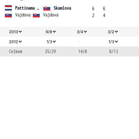
Pattinama Kerkhove
/
Skamlova
6
6
Vajdova
/
Vajdova
2
4
2013
9/8
3/4
3/2
-
2012
1/3
1/3
Celkem
25/29
14/8
8/13