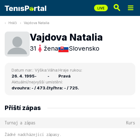
Hráči
Vajdova Natalia
Vajdova Natalia
31
žena
Slovensko
Datum nar.:
Výška:
Váha:
Hraje rukou:
26. 4. 1995
-
-
Pravá
Aktuální/nejvyšší umístění:
dvouhra: - / 473.
čtyřhra: - / 725.
Příští zápas
Turnaj a zápas
Kurs
Žádné nadcházející zápasy.