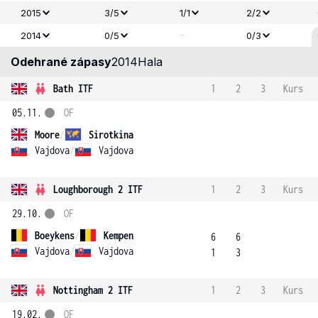
2015
3/5
1/1
2/2
-
2014
0/5
0/3
Odehrané zápasy
2014
Hala
Bath ITF
1
2
3
Kurs
05.11.
OF
Moore
/
Sirotkina
Vajdova
/
Vajdova
Loughborough 2 ITF
1
2
3
Kurs
29.10.
OF
Boeykens
/
Kempen
6
6
Vajdova
/
Vajdova
1
3
Nottingham 2 ITF
1
2
3
Kurs
19.02.
OF