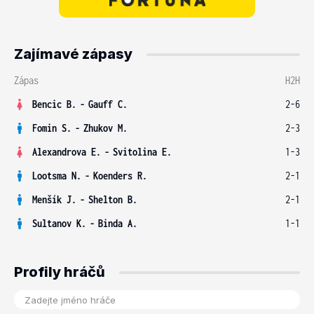
Zajímavé zápasy
Zápas
H2H
Bencic B.
-
Gauff C.
2-6
Fomin S.
-
Zhukov M.
2-3
Alexandrova E.
-
Svitolina E.
1-3
Lootsma N.
-
Koenders R.
2-1
Menšík J.
-
Shelton B.
2-1
Sultanov K.
-
Binda A.
1-1
Profily hráčů