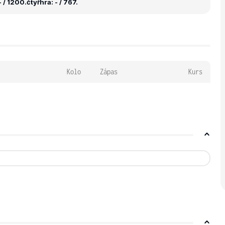
 / 1200.
čtyřhra: - / 767.
Kolo
Zápas
Kurs