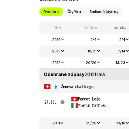
Dvouhra
Čtyřhra
Smíšené čtyřhry
Rok
Celkem
Antuka
2014
2/4
2/4
2013
10/21
7/14
2012
20/29
13/23
Odehrané zápasy
2012
Hala
Ženeva challenger
Perret Loic
27.10.
Vierin Mathieu
2011
25/28
13/18