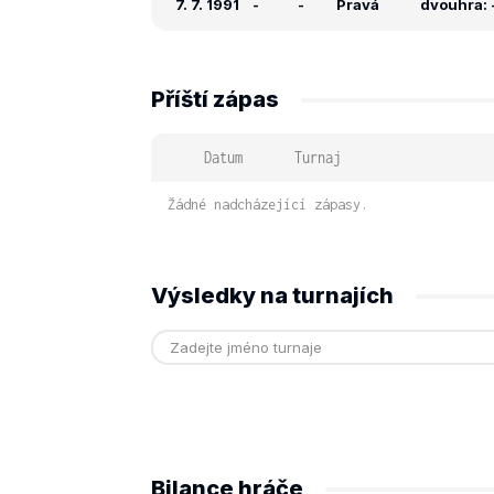
7. 7. 1991
-
-
Pravá
dvouhra: -
Příští zápas
Datum
Turnaj
Žádné nadcházející zápasy.
Výsledky na turnajích
Bilance hráče