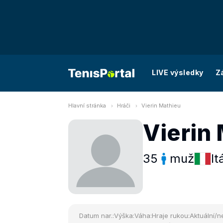
LIVE výsledky
Z
Hlavní stránka
Hráči
Vierin Mathieu
Vierin
35
muž
It
Datum nar.:
Výška:
Váha:
Hraje rukou:
Aktuální/ne