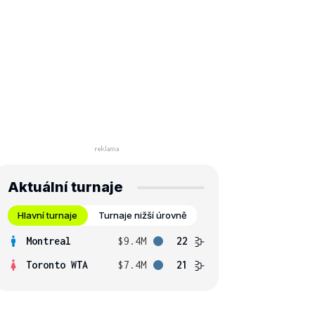
Aktuální turnaje
Hlavní turnaje
Turnaje nižší úrovně
Montreal
$9.4M
22
Toronto WTA
$7.4M
21