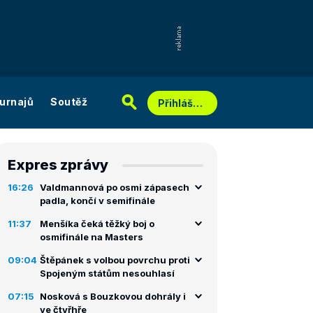
urnajů
Soutěž
Přihlášení
Expres zprávy
16:26
Valdmannová po osmi zápasech
padla, končí v semifinále
11:37
Menšíka čeká těžký boj o
osmifinále na Masters
09:04
Štěpánek s volbou povrchu proti
Spojeným státům nesouhlasí
07:15
Nosková s Bouzkovou dohrály i
ve čtyřhře