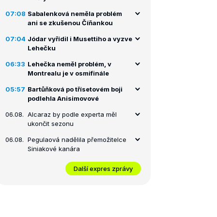
07:08
Sabalenková neměla problém
ani se zkušenou Číňankou
07:04
Jódar vyřídil i Musettiho a vyzve
Lehečku
06:33
Lehečka neměl problém, v
Montrealu je v osmifinále
05:57
Bartůňková po třísetovém boji
podlehla Anisimovové
06.08.
Alcaraz by podle experta měl
ukončit sezonu
06.08.
Pegulaová nadělila přemožitelce
Siniakové kanára
Další expres zprávy