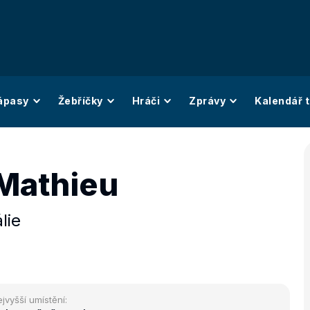
ápasy
Žebříčky
Hráči
Zprávy
Kalendář t
 Mathieu
álie
jvyšší umístění: