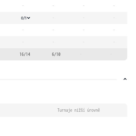
-
-
-
-
-
-
-
0/1
-
-
-
-
-
-
-
-
16/14
6/10
-
-
Turnaje nižší úrovně