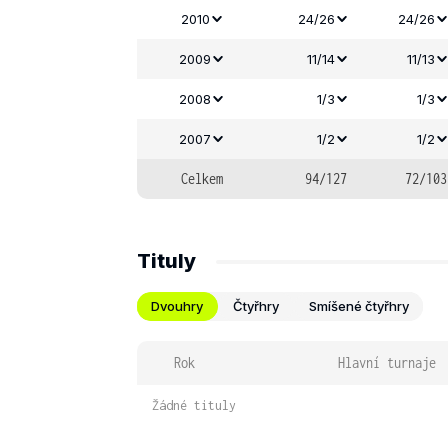
2010
24/26
24/26
2009
11/14
11/13
2008
1/3
1/3
2007
1/2
1/2
Celkem
94/127
72/103
Tituly
Dvouhry
Čtyřhry
Smíšené čtyřhry
Rok
Hlavní turnaje
Žádné tituly