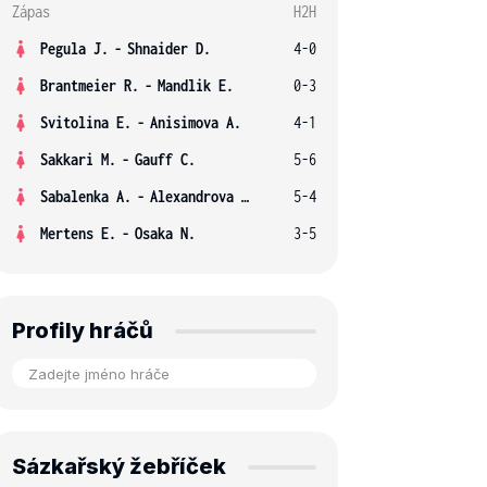
Zápas
H2H
Pegula J.
-
Shnaider D.
4-0
Brantmeier R.
-
Mandlik E.
0-3
Svitolina E.
-
Anisimova A.
4-1
Sakkari M.
-
Gauff C.
5-6
Sabalenka A.
-
Alexandrova E.
5-4
Mertens E.
-
Osaka N.
3-5
Profily hráčů
Sázkařský žebříček