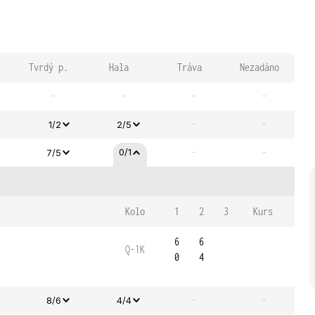
Tvrdý p.
Hala
Tráva
Nezadáno
-
-
-
-
-
-
1/2
2/5
-
-
0/1
7/5
Kolo
1
2
3
Kurs
6
6
Q-1K
0
4
-
-
8/6
4/4