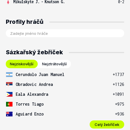
Mikulskyte J.
-
Knutson G.
0-2
Profily hráčů
Sázkařský žebříček
Nejziskovější
Nejztrátovější
Cerundolo Juan Manuel
+1737
Obradovic Andrea
+1126
Eala Alexandra
+1091
Torres Tiago
+975
Aguiard Enzo
+936
Celý žebříček