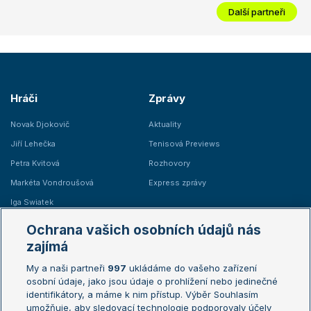
Další partneři
Hráči
Zprávy
Novak Djokovič
Aktuality
Jiří Lehečka
Tenisová Previews
Petra Kvitová
Rozhovory
Markéta Vondroušová
Express zprávy
Iga Swiatek
Marie Bouzková
Ochrana vašich osobních údajů nás
Žebříčky
Kalendář turnajů
zajímá
My a naši partneři
997
ukládáme do vašeho zařízení
Žebříček ATP (muži)
Australian Open
osobní údaje, jako jsou údaje o prohlížení nebo jedinečné
Žebříček WTA (ženy)
French Open
identifikátory, a máme k nim přístup. Výběr Souhlasím
umožňuje, aby sledovací technologie podporovaly účely
Sázkařský žebříček
Wimbledon