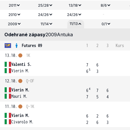
2011
25/28
13/18
8/6
-
2010
24/26
24/26
11/13
2009
11/14
0/1
Odehrané zápasy
2009
Antuka
Futures 09
1
2
3
Kurs
13.10.
1K
Valenti S.
7
6
5
Vierin M.
6
3
12.10.
Q-OF
4
Vierin M.
6
7
6
Mauri M.
7
5
4
11.10.
Q-1K
Vierin M.
6
2
6
Civarolo M.
2
6
3