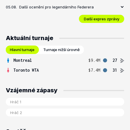
05.08.
Další ocenění pro legendárního Federera
Další expres zprávy
Aktuální turnaje
Hlavní turnaje
Turnaje nižší úrovně
Montreal
$9.4M
27
Toronto WTA
$7.4M
31
Vzájemné zápasy