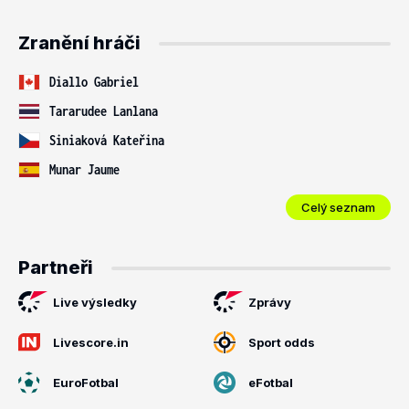
Zranění hráči
Diallo Gabriel
Tararudee Lanlana
Siniaková Kateřina
Munar Jaume
Celý seznam
Partneři
Live výsledky
Zprávy
Livescore.in
Sport odds
EuroFotbal
eFotbal