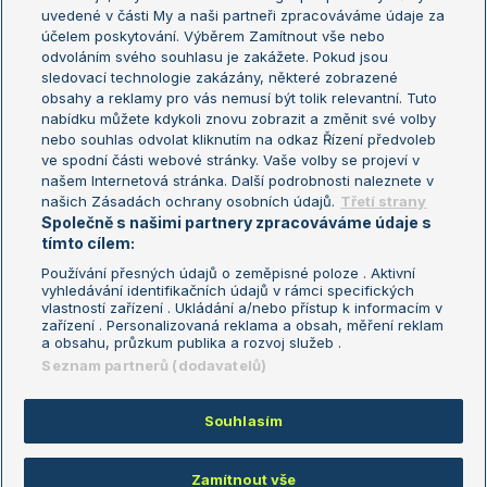
uvedené v části My a naši partneři zpracováváme údaje za
US Open
účelem poskytování. Výběrem Zamítnout vše nebo
odvoláním svého souhlasu je zakážete. Pokud jsou
Turnaj mistrů
sledovací technologie zakázány, některé zobrazené
Turnaj mistryň
obsahy a reklamy pro vás nemusí být tolik relevantní. Tuto
Aktualní trendy
nabídku můžete kdykoli znovu zobrazit a změnit své volby
nebo souhlas odvolat kliknutím na odkaz Řízení předvoleb
ve spodní části webové stránky. Vaše volby se projeví v
Fotbalové přestupy
našem Internetová stránka. Další podrobnosti naleznete v
Livesport Daily
našich Zásadách ochrany osobních údajů.
Třetí strany
Společně s našimi partnery zpracováváme údaje s
LS Prague Open
tímto cílem:
Používání přesných údajů o zeměpisné poloze . Aktivní
vyhledávání identifikačních údajů v rámci specifických
vlastností zařízení . Ukládání a/nebo přístup k informacím v
Podmínky užití
Nastavení soukromí
zařízení . Personalizovaná reklama a obsah, měření reklam
GDPR a žurnalistika
Reklama
a obsahu, průzkum publika a rozvoj služeb .
Informace o zpracování osobních
Kontakt
Seznam partnerů (dodavatelů)
údajů
Tiráž
Souhlasím
Copyright © 2008-2026 TenisPortal.cz. Využíváme zpravodajství ČTK.
Zamítnout vše