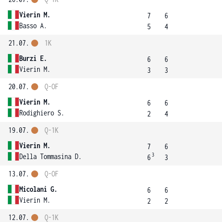
Vierin M.
7
6
Basso A.
5
4
21.07.
1K
Burzi E.
6
6
Vierin M.
3
3
20.07.
Q-OF
Vierin M.
6
6
Rodighiero S.
2
4
19.07.
Q-1K
Vierin M.
7
6
3
Della Tommasina D.
6
3
13.07.
Q-OF
Micolani G.
6
6
Vierin M.
2
2
12.07.
Q-1K