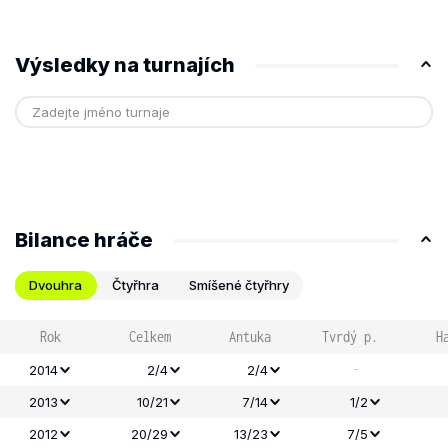
Výsledky na turnajích
Bilance hráče
Dvouhra
Čtyřhra
Smíšené čtyřhry
Rok
Celkem
Antuka
Tvrdý p.
H
-
2014
2/4
2/4
2013
10/21
7/14
1/2
2012
20/29
13/23
7/5