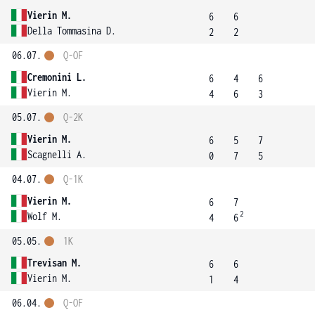
Vierin M.
6
6
Della Tommasina D.
2
2
06.07.
Q-OF
Cremonini L.
6
4
6
Vierin M.
4
6
3
05.07.
Q-2K
Vierin M.
6
5
7
Scagnelli A.
0
7
5
04.07.
Q-1K
Vierin M.
6
7
2
Wolf M.
4
6
05.05.
1K
Trevisan M.
6
6
Vierin M.
1
4
06.04.
Q-OF