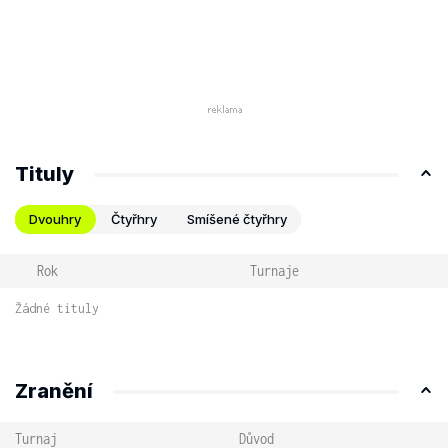
Tituly
Dvouhry
Čtyřhry
Smíšené čtyřhry
Rok
Turnaje
Žádné tituly
Zranění
Turnaj
Důvod