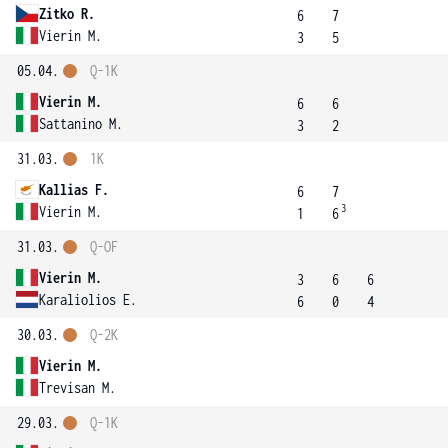
Zitko R.
6
7
Vierin M.
3
5
05.04.
Q-1K
Vierin M.
6
6
Sattanino M.
3
2
31.03.
1K
Kallias F.
6
7
3
Vierin M.
1
6
31.03.
Q-OF
Vierin M.
3
6
6
Karaliolios E.
6
0
4
30.03.
Q-2K
Vierin M.
Trevisan M.
29.03.
Q-1K