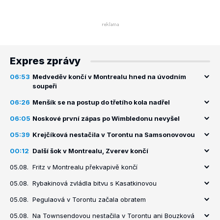
Expres zprávy
06:53
Medveděv končí v Montrealu hned na úvodním
soupeři
06:26
Menšík se na postup do třetího kola nadřel
06:05
Noskové první zápas po Wimbledonu nevyšel
05:39
Krejčíková nestačila v Torontu na Samsonovovou
00:12
Další šok v Montrealu, Zverev končí
05.08.
Fritz v Montrealu překvapivě končí
05.08.
Rybakinová zvládla bitvu s Kasatkinovou
05.08.
Pegulaová v Torontu začala obratem
05.08.
Na Townsendovou nestačila v Torontu ani Bouzková