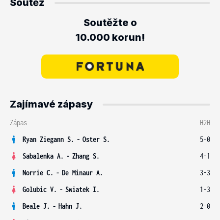
Soutěž
Soutěžte o
10.000 korun!
Zajímavé zápasy
Zápas
H2H
Ryan Ziegann S.
-
Oster S.
5-0
Sabalenka A.
-
Zhang S.
4-1
Norrie C.
-
De Minaur A.
3-3
Golubic V.
-
Swiatek I.
1-3
Beale J.
-
Hahn J.
2-0