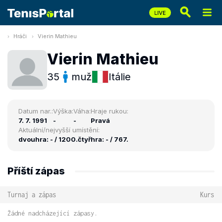
Hráči
Vierin Mathieu
Vierin Mathieu
35
muž
Itálie
Datum nar.:
Výška:
Váha:
Hraje rukou:
7. 7. 1991
-
-
Pravá
Aktuální/nejvyšší umístění:
dvouhra: - / 1200.
čtyřhra: - / 767.
Příští zápas
Turnaj a zápas
Kurs
Žádné nadcházející zápasy.