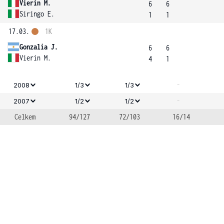
Vierin M.
6
6
Siringo E.
1
1
17.03.
1K
Gonzalia J.
6
6
Vierin M.
4
1
-
2008
1/3
1/3
-
2007
1/2
1/2
Celkem
94/127
72/103
16/14