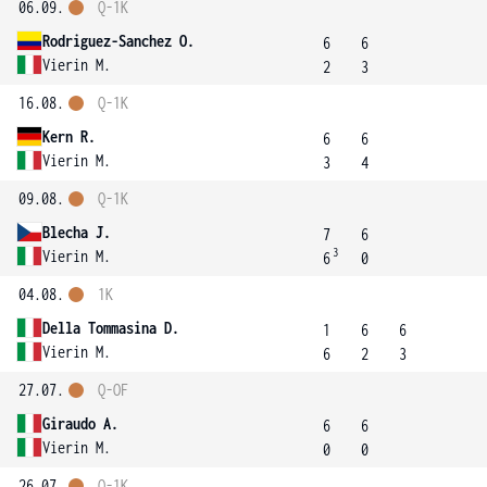
06.09.
Q-1K
Rodriguez-Sanchez O.
6
6
Vierin M.
2
3
16.08.
Q-1K
Kern R.
6
6
Vierin M.
3
4
09.08.
Q-1K
Blecha J.
7
6
3
Vierin M.
6
0
04.08.
1K
Della Tommasina D.
1
6
6
Vierin M.
6
2
3
27.07.
Q-OF
Giraudo A.
6
6
Vierin M.
0
0
26.07.
Q-1K