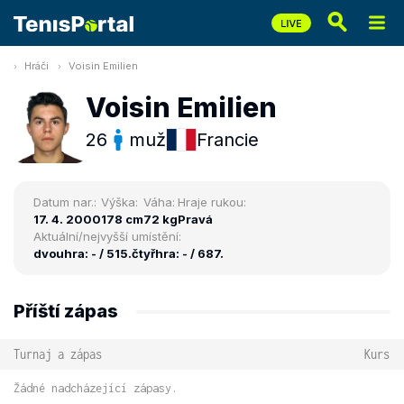
Hráči
Voisin Emilien
Voisin Emilien
26
muž
Francie
Datum nar.:
Výška:
Váha:
Hraje rukou:
17. 4. 2000
178 cm
72 kg
Pravá
Aktuální/nejvyšší umístění:
dvouhra: - / 515.
čtyřhra: - / 687.
Příští zápas
Turnaj a zápas
Kurs
Žádné nadcházející zápasy.