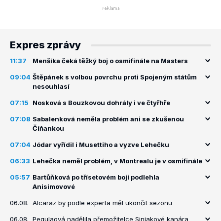
Expres zprávy
11:37
Menšíka čeká těžký boj o osmifinále na Masters
09:04
Štěpánek s volbou povrchu proti Spojeným státům
nesouhlasí
07:15
Nosková s Bouzkovou dohrály i ve čtyřhře
07:08
Sabalenková neměla problém ani se zkušenou
Číňankou
07:04
Jódar vyřídil i Musettiho a vyzve Lehečku
06:33
Lehečka neměl problém, v Montrealu je v osmifinále
05:57
Bartůňková po třísetovém boji podlehla
Anisimovové
06.08.
Alcaraz by podle experta měl ukončit sezonu
06.08.
Pegulaová nadělila přemožitelce Siniakové kanára