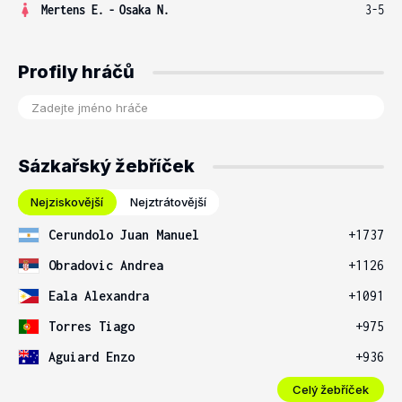
Mertens E.
-
Osaka N.
3-5
Profily hráčů
Sázkařský žebříček
Nejziskovější
Nejztrátovější
Cerundolo Juan Manuel
+1737
Obradovic Andrea
+1126
Eala Alexandra
+1091
Torres Tiago
+975
Aguiard Enzo
+936
Celý žebříček