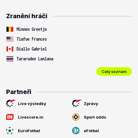
Zranění hráči
Minnen Greetje
Tiafoe Frances
Diallo Gabriel
Tararudee Lanlana
Celý seznam
Partneři
Live výsledky
Zprávy
Livescore.in
Sport odds
EuroFotbal
eFotbal