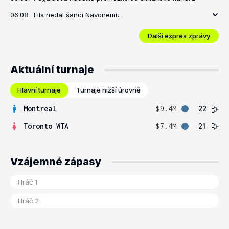
06.08.
Fils nedal šanci Navonemu
Další expres zprávy
Aktuální turnaje
Hlavní turnaje
Turnaje nižší úrovně
Montreal
$9.4M
22
Toronto WTA
$7.4M
21
Vzájemné zápasy