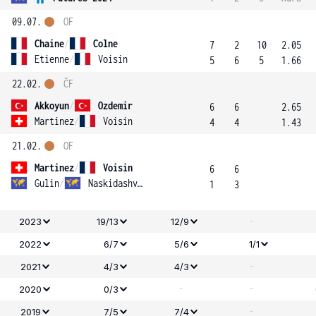
09.07.
OF
Chaine
/
Colne
7
2
10
2.05
Etienne
/
Voisin
5
6
5
1.66
22.02.
ČF
Akkoyun
/
Ozdemir
6
6
2.65
Martinez
/
Voisin
4
4
1.43
21.02.
OF
Martinez
/
Voisin
6
6
Gulin
/
Naskidashvili
1
3
-
2023
19/13
12/9
2022
6/7
5/6
1/1
-
2021
4/3
4/3
-
-
2020
0/3
-
2019
7/5
7/4