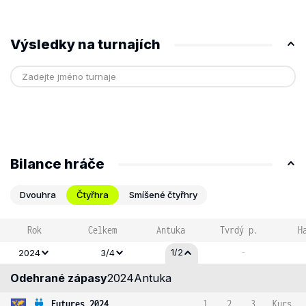
Výsledky na turnajích
Bilance hráče
Dvouhra
Čtyřhra
Smíšené čtyřhry
Rok
Celkem
Antuka
Tvrdý p.
H
-
1/2
2024
3/4
Odehrané zápasy
2024
Antuka
Futures 2024
1
2
3
Kurs