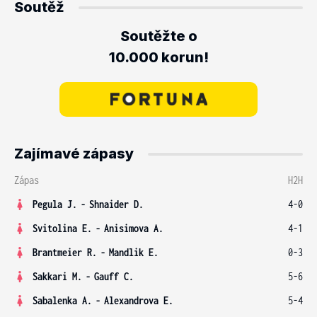
Soutěž
Soutěžte o
10.000 korun!
Zajímavé zápasy
Zápas
H2H
Pegula J.
-
Shnaider D.
4-0
Svitolina E.
-
Anisimova A.
4-1
Brantmeier R.
-
Mandlik E.
0-3
Sakkari M.
-
Gauff C.
5-6
Sabalenka A.
-
Alexandrova E.
5-4