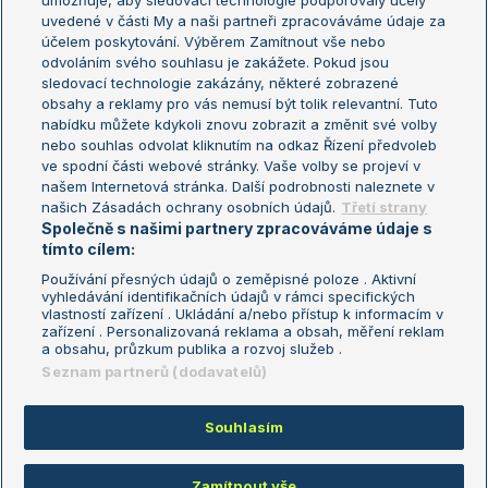
umožňuje, aby sledovací technologie podporovaly účely
Sázkařský žebříček
Wimbledon
uvedené v části My a naši partneři zpracováváme údaje za
US Open
účelem poskytování. Výběrem Zamítnout vše nebo
odvoláním svého souhlasu je zakážete. Pokud jsou
Turnaj mistrů
sledovací technologie zakázány, některé zobrazené
Turnaj mistryň
obsahy a reklamy pro vás nemusí být tolik relevantní. Tuto
Aktualní trendy
nabídku můžete kdykoli znovu zobrazit a změnit své volby
nebo souhlas odvolat kliknutím na odkaz Řízení předvoleb
ve spodní části webové stránky. Vaše volby se projeví v
Fotbalové přestupy
našem Internetová stránka. Další podrobnosti naleznete v
Livesport Daily
našich Zásadách ochrany osobních údajů.
Třetí strany
Společně s našimi partnery zpracováváme údaje s
LS Prague Open
tímto cílem:
Používání přesných údajů o zeměpisné poloze . Aktivní
vyhledávání identifikačních údajů v rámci specifických
vlastností zařízení . Ukládání a/nebo přístup k informacím v
Podmínky užití
Nastavení soukromí
zařízení . Personalizovaná reklama a obsah, měření reklam
GDPR a žurnalistika
Reklama
a obsahu, průzkum publika a rozvoj služeb .
Informace o zpracování osobních
Kontakt
Seznam partnerů (dodavatelů)
údajů
Tiráž
Souhlasím
Copyright © 2008-2026 TenisPortal.cz. Využíváme zpravodajství ČTK.
Zamítnout vše