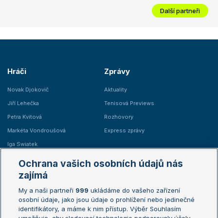
Další partneři
Hráči
Zprávy
Novak Djokovič
Aktuality
Jiří Lehečka
Tenisová Previews
Petra Kvitová
Rozhovory
Markéta Vondroušová
Express zprávy
Iga Swiatek
Marie Bouzková
Ochrana vašich osobních údajů nás
Žebříčky
Kalendář turnajů
zajímá
My a naši partneři
999
ukládáme do vašeho zařízení
Žebříček ATP (muži)
Australian Open
osobní údaje, jako jsou údaje o prohlížení nebo jedinečné
Žebříček WTA (ženy)
French Open
identifikátory, a máme k nim přístup. Výběr Souhlasím