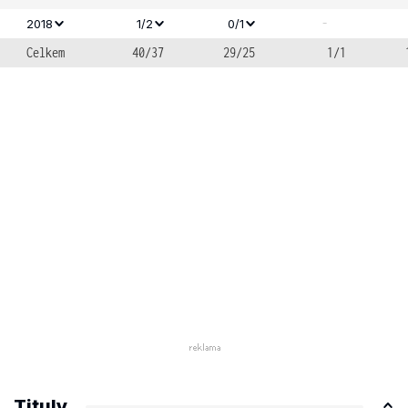
-
2018
1/2
0/1
Celkem
40/37
29/25
1/1
Tituly