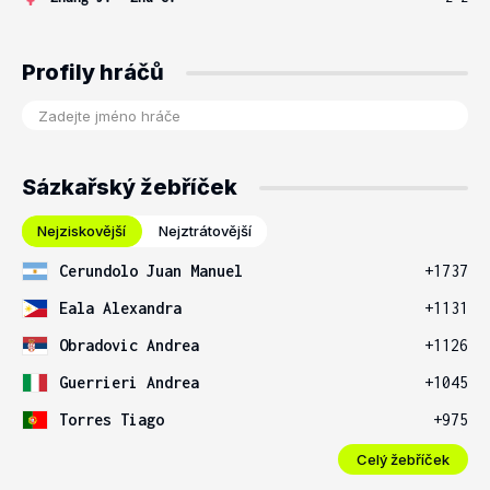
Profily hráčů
Sázkařský žebříček
Nejziskovější
Nejztrátovější
Cerundolo Juan Manuel
+1737
Eala Alexandra
+1131
Obradovic Andrea
+1126
Guerrieri Andrea
+1045
Torres Tiago
+975
Celý žebříček