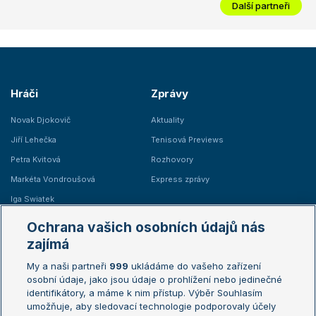
Další partneři
Hráči
Zprávy
Novak Djokovič
Aktuality
Jiří Lehečka
Tenisová Previews
Petra Kvitová
Rozhovory
Markéta Vondroušová
Express zprávy
Iga Swiatek
Marie Bouzková
Ochrana vašich osobních údajů nás
Žebříčky
Kalendář turnajů
zajímá
My a naši partneři
999
ukládáme do vašeho zařízení
Žebříček ATP (muži)
Australian Open
osobní údaje, jako jsou údaje o prohlížení nebo jedinečné
Žebříček WTA (ženy)
French Open
identifikátory, a máme k nim přístup. Výběr Souhlasím
umožňuje, aby sledovací technologie podporovaly účely
Sázkařský žebříček
Wimbledon