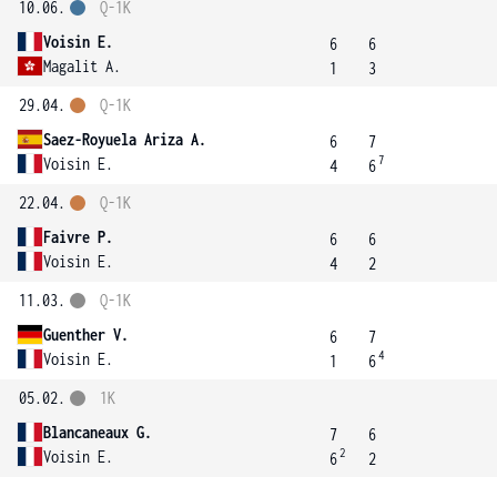
10.06.
Q-1K
Voisin E.
6
6
Magalit A.
1
3
29.04.
Q-1K
Saez-Royuela Ariza A.
6
7
7
Voisin E.
4
6
22.04.
Q-1K
Faivre P.
6
6
Voisin E.
4
2
11.03.
Q-1K
Guenther V.
6
7
4
Voisin E.
1
6
05.02.
1K
Blancaneaux G.
7
6
2
Voisin E.
6
2