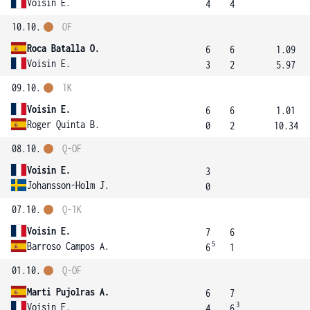
Voisin E.
4
4
10.10.
OF
Roca Batalla O.
6
6
1.09
Voisin E.
3
2
5.97
09.10.
1K
Voisin E.
6
6
1.01
Roger Quinta B.
0
2
10.34
08.10.
Q-OF
Voisin E.
3
Johansson-Holm J.
0
07.10.
Q-1K
Voisin E.
7
6
5
Barroso Campos A.
6
1
01.10.
Q-OF
Marti Pujolras A.
6
7
3
Voisin E.
4
6