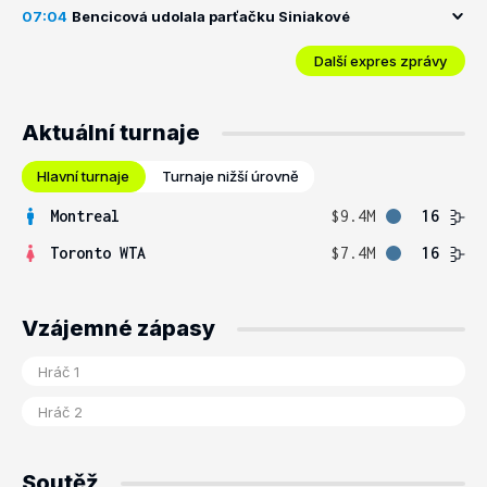
07:04
Bencicová udolala parťačku Siniakové
Další expres zprávy
Aktuální turnaje
Hlavní turnaje
Turnaje nižší úrovně
Montreal
$9.4M
16
Toronto WTA
$7.4M
16
Vzájemné zápasy
Soutěž