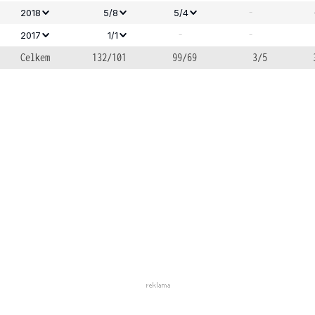
-
2018
5/8
5/4
-
-
2017
1/1
Celkem
132/101
99/69
3/5