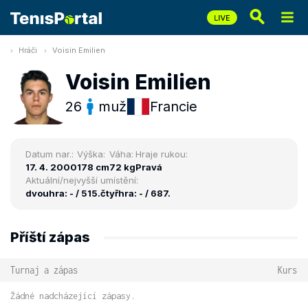
Hráči
Voisin Emilien
Voisin Emilien
26
muž
Francie
Datum nar.:
Výška:
Váha:
Hraje rukou:
17. 4. 2000
178 cm
72 kg
Pravá
Aktuální/nejvyšší umístění:
dvouhra: - / 515.
čtyřhra: - / 687.
Příští zápas
Turnaj a zápas
Kurs
Žádné nadcházející zápasy.