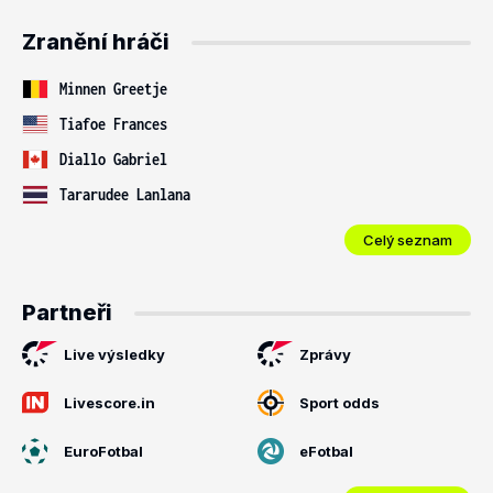
Zranění hráči
Minnen Greetje
Tiafoe Frances
Diallo Gabriel
Tararudee Lanlana
Celý seznam
Partneři
Live výsledky
Zprávy
Livescore.in
Sport odds
EuroFotbal
eFotbal