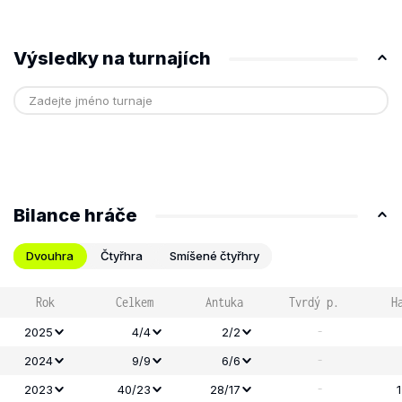
Výsledky na turnajích
Bilance hráče
Dvouhra
Čtyřhra
Smíšené čtyřhry
Rok
Celkem
Antuka
Tvrdý p.
H
-
2025
4/4
2/2
-
2024
9/9
6/6
-
2023
40/23
28/17