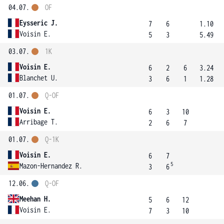
04.07.
OF
Eysseric J.
7
6
1.10
Voisin E.
5
3
5.49
03.07.
1K
Voisin E.
6
2
6
3.24
Blanchet U.
3
6
1
1.28
01.07.
Q-OF
Voisin E.
6
3
10
Arribage T.
2
6
7
01.07.
Q-1K
Voisin E.
6
7
5
Mazon-Hernandez R.
3
6
12.06.
Q-OF
Meehan H.
5
6
12
Voisin E.
7
3
10