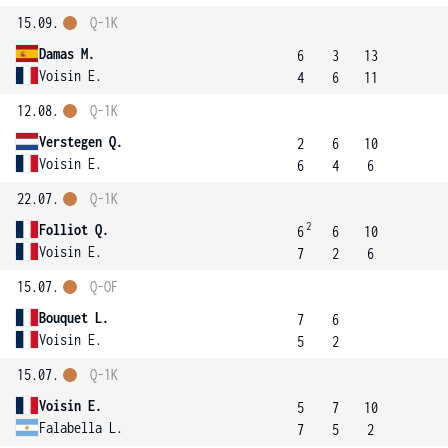
15.09.
Q-1K
Damas M.
6
3
13
Voisin E.
4
6
11
12.08.
Q-1K
Verstegen Q.
2
6
10
Voisin E.
6
4
6
22.07.
Q-1K
2
Folliot Q.
6
6
10
Voisin E.
7
2
6
15.07.
Q-OF
Bouquet L.
7
6
Voisin E.
5
2
15.07.
Q-1K
Voisin E.
5
7
10
Falabella L.
7
5
2