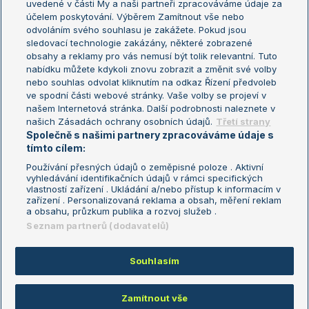
uvedené v části My a naši partneři zpracováváme údaje za
US Open
účelem poskytování. Výběrem Zamítnout vše nebo
odvoláním svého souhlasu je zakážete. Pokud jsou
Turnaj mistrů
sledovací technologie zakázány, některé zobrazené
Turnaj mistryň
obsahy a reklamy pro vás nemusí být tolik relevantní. Tuto
Aktualní trendy
nabídku můžete kdykoli znovu zobrazit a změnit své volby
nebo souhlas odvolat kliknutím na odkaz Řízení předvoleb
ve spodní části webové stránky. Vaše volby se projeví v
Fotbalové přestupy
našem Internetová stránka. Další podrobnosti naleznete v
Livesport Daily
našich Zásadách ochrany osobních údajů.
Třetí strany
Společně s našimi partnery zpracováváme údaje s
LS Prague Open
tímto cílem:
Používání přesných údajů o zeměpisné poloze . Aktivní
vyhledávání identifikačních údajů v rámci specifických
vlastností zařízení . Ukládání a/nebo přístup k informacím v
Podmínky užití
Nastavení soukromí
zařízení . Personalizovaná reklama a obsah, měření reklam
GDPR a žurnalistika
Reklama
a obsahu, průzkum publika a rozvoj služeb .
Informace o zpracování osobních
Kontakt
Seznam partnerů (dodavatelů)
údajů
Tiráž
Souhlasím
Copyright © 2008-2026 TenisPortal.cz. Využíváme zpravodajství ČTK.
Zamítnout vše