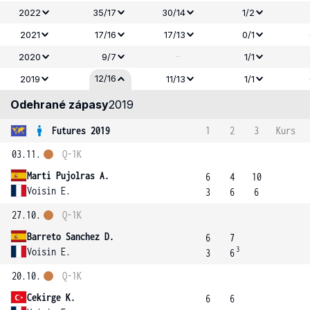
2022
35/17
30/14
1/2
2021
17/16
17/13
0/1
-
2020
9/7
1/1
12/16
2019
11/13
1/1
Odehrané zápasy
2019
Futures 2019
1
2
3
Kurs
03.11.
Q-1K
Marti Pujolras A.
6
4
10
Voisin E.
3
6
6
27.10.
Q-1K
Barreto Sanchez D.
6
7
3
Voisin E.
3
6
20.10.
Q-1K
Cekirge K.
6
6