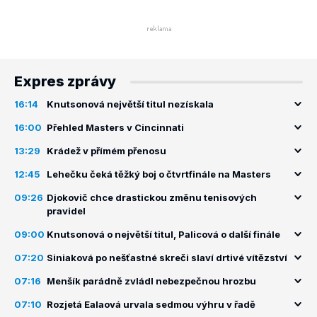
Expres zprávy
16:14
Knutsonová největší titul nezískala
16:00
Přehled Masters v Cincinnati
13:29
Krádež v přímém přenosu
12:45
Lehečku čeká těžký boj o čtvrtfinále na Masters
09:26
Djokovič chce drastickou změnu tenisových
pravidel
09:00
Knutsonová o největší titul, Palicová o další finále
07:20
Siniaková po nešťastné skreči slaví drtivé vítězství
07:16
Menšík parádně zvládl nebezpečnou hrozbu
07:10
Rozjetá Ealaová urvala sedmou výhru v řadě