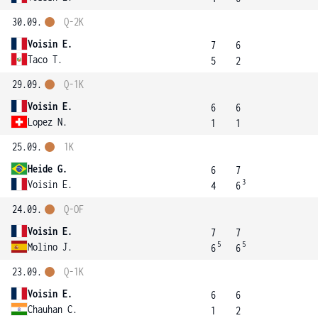
30.09.
Q-2K
Voisin E.
7
6
Taco T.
5
2
29.09.
Q-1K
Voisin E.
6
6
Lopez N.
1
1
25.09.
1K
Heide G.
6
7
3
Voisin E.
4
6
24.09.
Q-OF
Voisin E.
7
7
5
5
Molino J.
6
6
23.09.
Q-1K
Voisin E.
6
6
Chauhan C.
1
2