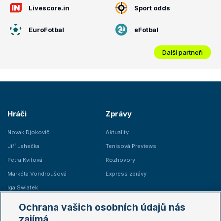
Livescore.in
Sport odds
EuroFotbal
eFotbal
Další partneři
Hráči
Zprávy
Novak Djokovič
Aktuality
Jiří Lehečka
Tenisová Previews
Petra Kvitová
Rozhovory
Markéta Vondroušová
Express zprávy
Iga Swiatek
Marie Bouzková
Ochrana vašich osobních údajů nás
Žebříčky
Kalendář turnajů
zajímá