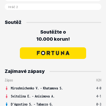
Soutěž
Soutěžte o
10.000 korun!
Zajímavé zápasy
Zápas
H2H
Miroshnichenko V.
-
Khatamova S.
4-0
Svitolina E.
-
Anisimova A.
4-1
D'Agostino S.
-
Tabacco G.
0-3