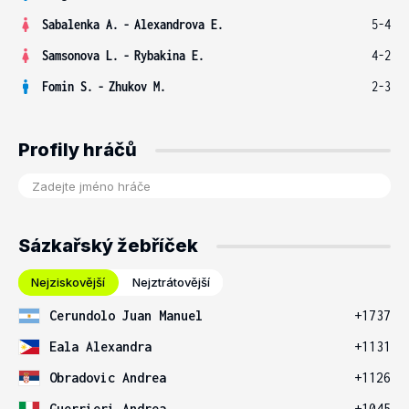
Sabalenka A.
-
Alexandrova E.
5-4
Samsonova L.
-
Rybakina E.
4-2
Fomin S.
-
Zhukov M.
2-3
Profily hráčů
Sázkařský žebříček
Nejziskovější
Nejztrátovější
Cerundolo Juan Manuel
+1737
Eala Alexandra
+1131
Obradovic Andrea
+1126
Guerrieri Andrea
+1045