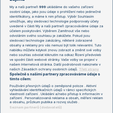
My a naši partneři
999
ukládáme do vašeho zařízení
Žebříček ATP (muži)
Australian Open
osobní údaje, jako jsou údaje o prohlížení nebo jedinečné
Žebříček WTA (ženy)
French Open
identifikátory, a máme k nim přístup. Výběr Souhlasím
umožňuje, aby sledovací technologie podporovaly účely
Sázkařský žebříček
Wimbledon
uvedené v části My a naši partneři zpracováváme údaje za
US Open
účelem poskytování. Výběrem Zamítnout vše nebo
odvoláním svého souhlasu je zakážete. Pokud jsou
Turnaj mistrů
sledovací technologie zakázány, některé zobrazené
Turnaj mistryň
obsahy a reklamy pro vás nemusí být tolik relevantní. Tuto
Aktualní trendy
nabídku můžete kdykoli znovu zobrazit a změnit své volby
nebo souhlas odvolat kliknutím na odkaz Řízení předvoleb
ve spodní části webové stránky. Vaše volby se projeví v
Fotbalové přestupy
našem Internetová stránka. Další podrobnosti naleznete v
Livesport Daily
našich Zásadách ochrany osobních údajů.
Třetí strany
Společně s našimi partnery zpracováváme údaje s
LS Prague Open
tímto cílem:
Používání přesných údajů o zeměpisné poloze . Aktivní
vyhledávání identifikačních údajů v rámci specifických
vlastností zařízení . Ukládání a/nebo přístup k informacím v
Podmínky užití
Nastavení soukromí
zařízení . Personalizovaná reklama a obsah, měření reklam
GDPR a žurnalistika
Reklama
a obsahu, průzkum publika a rozvoj služeb .
Informace o zpracování osobních
Kontakt
Seznam partnerů (dodavatelů)
údajů
Tiráž