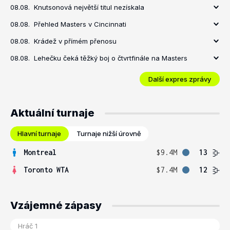
08.08.
Knutsonová největší titul nezískala
08.08.
Přehled Masters v Cincinnati
08.08.
Krádež v přímém přenosu
08.08.
Lehečku čeká těžký boj o čtvrtfinále na Masters
Další expres zprávy
Aktuální turnaje
Hlavní turnaje
Turnaje nižší úrovně
Montreal
$9.4M
13
Toronto WTA
$7.4M
12
Vzájemné zápasy