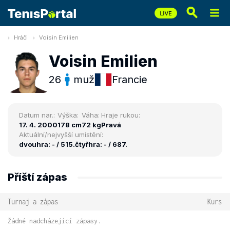
Hráči
Voisin Emilien
Voisin Emilien
26
muž
Francie
Datum nar.:
Výška:
Váha:
Hraje rukou:
17. 4. 2000
178 cm
72 kg
Pravá
Aktuální/nejvyšší umístění:
dvouhra: - / 515.
čtyřhra: - / 687.
Příští zápas
Turnaj a zápas
Kurs
Žádné nadcházející zápasy.