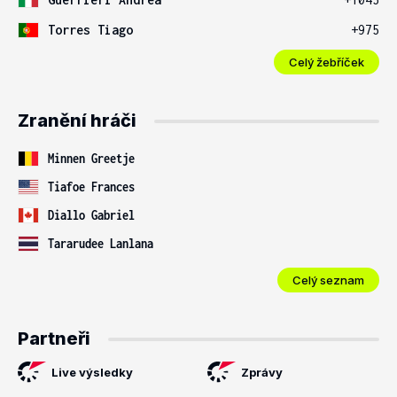
Torres Tiago
+975
Celý žebříček
Zranění hráči
Minnen Greetje
Tiafoe Frances
Diallo Gabriel
Tararudee Lanlana
Celý seznam
Partneři
Live výsledky
Zprávy