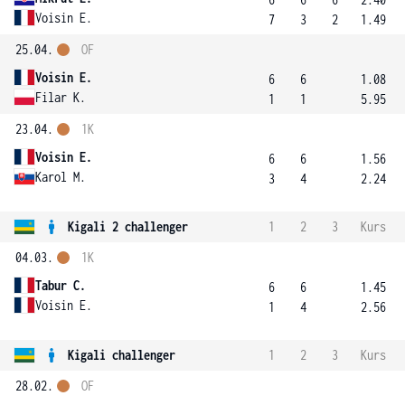
Voisin E.
7
3
2
1.49
25.04.
OF
Voisin E.
6
6
1.08
Filar K.
1
1
5.95
23.04.
1K
Voisin E.
6
6
1.56
Karol M.
3
4
2.24
Kigali 2 challenger
1
2
3
Kurs
04.03.
1K
Tabur C.
6
6
1.45
Voisin E.
1
4
2.56
Kigali challenger
1
2
3
Kurs
28.02.
OF