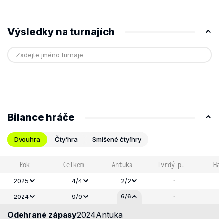
Výsledky na turnajích
Bilance hráče
Dvouhra
Čtyřhra
Smíšené čtyřhry
Rok
Celkem
Antuka
Tvrdý p.
H
-
2025
4/4
2/2
-
6/6
2024
9/9
Odehrané zápasy
2024
Antuka