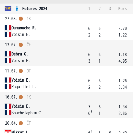
Futures 2024
1
2
3
Kurs
27.08.
1K
Oumaouche R.
6
6
3.70
Voisin E.
2
2
1.22
13.07.
ČF
Debru G.
6
6
1.18
Voisin E.
3
1
4.05
11.07.
OF
Voisin E.
6
6
1.26
Raquillet L.
2
2
3.34
10.07.
1K
Voisin E.
7
6
1.34
5
Bouchelaghem C.
6
1
2.86
26.04.
ČF
6
Mikrut L.
6
6
6
2.40