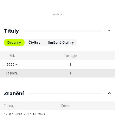
Tituly
Dvouhry
Čtyřhry
Smíšené čtyřhry
Rok
Turnaje
1
2022
Celkem:
1
Zranění
Turnaj
Důvod
17.07.2023 - 17.10.2023