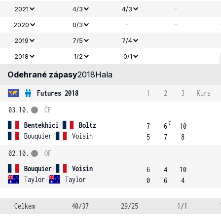
-
2021
4/3
4/3
-
-
2020
0/3
-
2019
7/5
7/4
-
2018
1/2
0/1
Odehrané zápasy
2018
Hala
Futures 2018
1
2
3
Kurs
03.10.
ČF
7
Bentekhici
/
Boltz
7
6
10
Bouquier
/
Voisin
5
7
8
02.10.
OF
Bouquier
/
Voisin
6
4
10
Taylor
/
Taylor
0
6
4
Celkem
40/37
29/25
1/1