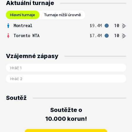
Aktuální turnaje
Hlavní turnaje
Turnaje nižší úrovně
Montreal
$9.4M
10
Toronto WTA
$7.4M
10
Vzájemné zápasy
Soutěž
Soutěžte o
10.000 korun!