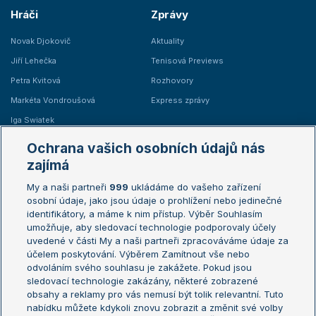
Hráči
Zprávy
Novak Djokovič
Aktuality
Jiří Lehečka
Tenisová Previews
Petra Kvitová
Rozhovory
Markéta Vondroušová
Express zprávy
Iga Swiatek
Marie Bouzková
Ochrana vašich osobních údajů nás
Žebříčky
Kalendář turnajů
zajímá
My a naši partneři
999
ukládáme do vašeho zařízení
Žebříček ATP (muži)
Australian Open
osobní údaje, jako jsou údaje o prohlížení nebo jedinečné
Žebříček WTA (ženy)
French Open
identifikátory, a máme k nim přístup. Výběr Souhlasím
umožňuje, aby sledovací technologie podporovaly účely
Sázkařský žebříček
Wimbledon
uvedené v části My a naši partneři zpracováváme údaje za
US Open
účelem poskytování. Výběrem Zamítnout vše nebo
odvoláním svého souhlasu je zakážete. Pokud jsou
Turnaj mistrů
sledovací technologie zakázány, některé zobrazené
Turnaj mistryň
obsahy a reklamy pro vás nemusí být tolik relevantní. Tuto
Aktualní trendy
nabídku můžete kdykoli znovu zobrazit a změnit své volby