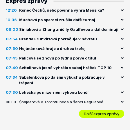
Expres zprávy
12:20
Konec Čechů, nebo povinná výhra Menšíka?
10:36
Muchová po operaci zrušila další turnaj
08:00
Siniaková a Zhang zničily Gauffovou a dál dominují
07:54
Brenda Fruhvirtová pokračuje v návratu
07:50
Hejtmánková hraje o druhou trofej
07:45
Palicová se znovu po týdnu porve o titul
07:40
Svitolinová jasně vyhrála souboj hráček TOP 10
07:34
Sabalenková po dalším výbuchu pokračuje v
trápení
07:30
Lehečka po mizerném výkonu končí
08.08.
Šnajderová v Torontu nedala šanci Pegulaové
Další expres zprávy