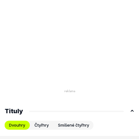
Tituly
Dvouhry
Čtyřhry
Smíšené čtyřhry