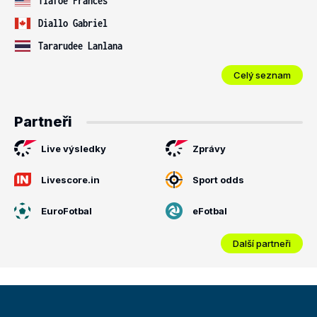
Tiafoe Frances
Diallo Gabriel
Tararudee Lanlana
Celý seznam
Partneři
Live výsledky
Zprávy
Livescore.in
Sport odds
EuroFotbal
eFotbal
Další partneři