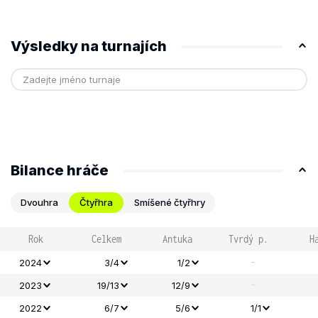
Výsledky na turnajích
Bilance hráče
Dvouhra
Čtyřhra
Smíšené čtyřhry
Rok
Celkem
Antuka
Tvrdý p.
H
-
2024
3/4
1/2
-
2023
19/13
12/9
2022
6/7
5/6
1/1