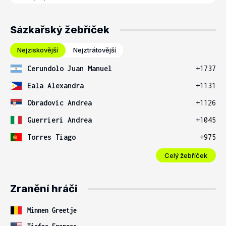
Sázkařský žebříček
Nejziskovější
Nejztrátovější
Cerundolo Juan Manuel
+1737
Eala Alexandra
+1131
Obradovic Andrea
+1126
Guerrieri Andrea
+1045
Torres Tiago
+975
Celý žebříček
Zranění hráči
Minnen Greetje