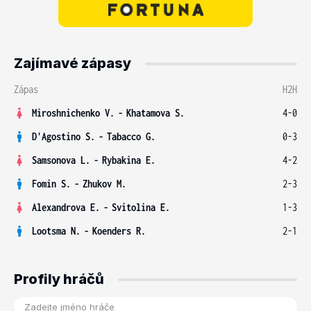
Zajímavé zápasy
Zápas
H2H
Miroshnichenko V.
-
Khatamova S.
4-0
D'Agostino S.
-
Tabacco G.
0-3
Samsonova L.
-
Rybakina E.
4-2
Fomin S.
-
Zhukov M.
2-3
Alexandrova E.
-
Svitolina E.
1-3
Lootsma N.
-
Koenders R.
2-1
Profily hráčů