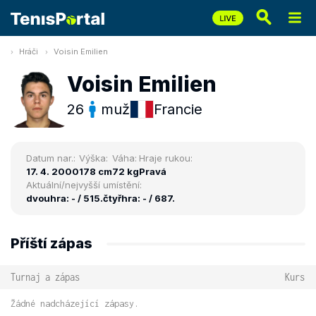
Hráči
Voisin Emilien
Voisin Emilien
26
muž
Francie
Datum nar.:
Výška:
Váha:
Hraje rukou:
17. 4. 2000
178 cm
72 kg
Pravá
Aktuální/nejvyšší umístění:
dvouhra: - / 515.
čtyřhra: - / 687.
Příští zápas
Turnaj a zápas
Kurs
Žádné nadcházející zápasy.